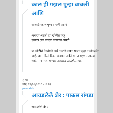
काल ही गझल पुन्हा वाचली
आणि
काल ही गझल पुन्हा वाचली आणि
अंधारच असतो ह्या खोलीत परंतू
एखादा क्षण घनदाट उजाळत असतो
या ओळींचे वेगवेगळे अर्थ उमटले मनात. फारच सुंदर व खोल शेर
आहे. आता किती दिवस डोक्यात आणि मनात राहणार ठाऊक
नाही. पण मस्त.
घनदाट उजाळत असतो.... व्वा.
ह बा
सोम, 07/06/2010 - 18:07
permalink
आवडलेले शेर : पाऊस रांगडा
आवडलेले शेर :