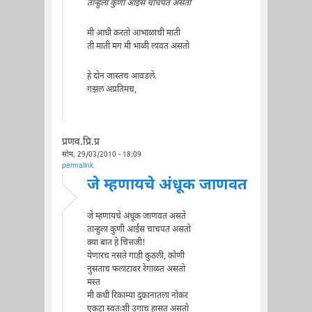
तान्हुला कुणी आईस चाचपत असतो
मी आधी करतो आभाळाची माती
ती माती मग मी भाळी लावत असतो
हे दोन जास्तच आवडले.
गझल अप्रतिमच,
प्रणव.प्रि.प्र
सोम, 29/03/2010 - 18:09
permalink
जे म्हणायचे अंधूक जाणवत
जे म्हणायचे अंधूक जाणवत असते
तान्हुला कुणी आईस चाचपत असतो
क्या बात हे चित्तजी!
येणारच नसते गाडी कुठली, कोणी
नुसताच फलाटावर रेंगाळत असतो
मस्त
मी कधी रिकाम्या दुकानातला नोकर
एकटा स्वतःशी उगाच हासत असतो