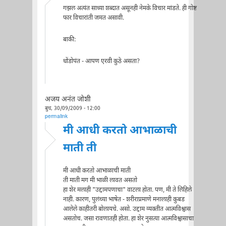
गझल अत्यंत साध्या शब्दात असूनही नेमके विचार मांडते. ही गोष्ट
फार विचारांती जमत असावी.
बाकी:
धोंडोपंत - आपण एरवी कुठे असता?
अजय अनंत जोशी
बुध, 30/09/2009 - 12:00
permalink
मी आधी करतो आभाळाची
माती ती
मी आधी करतो आभाळाची माती
ती माती मग मी भाळी लावत असतो
हा शेर मलाही "उद्दामपणाचा" वाटला होता. पण, मी ते लिहिले
नाही. कारण, पुलंच्या भाषेत - शरीराप्रमाणे मनालाही कुबड
आलेले काहीतरी बोलायचे. असो. उद्दाम व्यक्तीत आत्मविश्वास
असतोच. जसा रावणातही होता. हा शेर नुसत्या आत्मविश्वासाचा