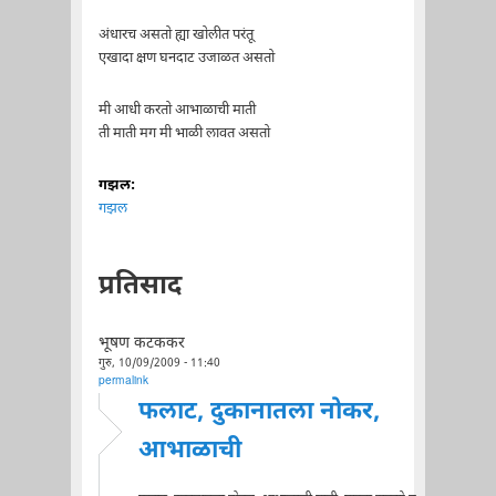
अंधारच असतो ह्या खोलीत परंतू
एखादा क्षण घनदाट उजाळत असतो
मी आधी करतो आभाळाची माती
ती माती मग मी भाळी लावत असतो
गझल:
गझल
प्रतिसाद
भूषण कटककर
गुरु, 10/09/2009 - 11:40
permalink
फलाट, दुकानातला नोकर,
आभाळाची