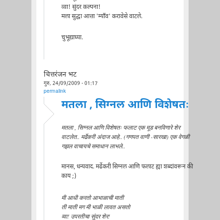
व्वा! सुंदर कल्पना!
मला सुद्धा आत्ता 'म्याँव' करावेसे वाटले.
चुभूद्याघ्या.
चित्तरंजन भट
गुरु, 24/09/2009 - 01:17
permalink
मतला , सिग्नल आणि विशेषतः
मतला , सिग्नल आणि विशेषतः फलाट एक मूड बनविणारे शेर
वाटलेत.. मर्ढेकरी अंदाज आहे.. (गणपत वाणी -सारखा) एक वेगळी
गझल वाचायचे समाधान लाभले..
मानस, धन्यवाद. मर्ढेकरी सिग्नल आणि फलाट ह्या शब्दांवरून की
काय ;)
मी आधी करतो आभाळाची माती
ती माती मग मी भाळी लावत असतो
व्वा! उपरतीचा सुंदर शेर!