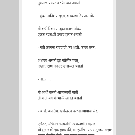
नुसताच फलाटावर रेंगाळत असतो
- सुंदर. अतिशय सूक्ष्म, बारकावा टिपणारा शेर.
मी कधी रिकाम्या दुकानातला नोकर
एकटा स्वतःशी उगाच हासत असतो
- नवी कल्पना राबवावी, तर अशी. फारच छान.
अंधारच असतो ह्या खोलीत परंतू
एखादा क्षण घनदाट उजाळत असतो
- वा...वा...
मी आधी करतो आभाळाची माती
ती माती मग मी भाळी लावत असतो
- ओहो. अप्रतिम. खरोखरच कळसाध्यायाचा शेर.
एकंदर, अभिनव कल्पनांची खणखणीत गझल.
सौ सुनार की इक लुहार की, या म्हणीचा प्रत्यय तुमच्या गझला