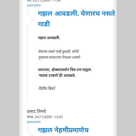
रवि, 22/11/2009 - 11:06
permalink
गझल आवडली. येणारच नसते
गाडी
गझल आवडली.
येणारच नसते गाडी कुठली, कोणी
नुसताच फलाटावर रेंगाळत असतो
च्यायला, डोळ्यासमोर चित्र उभं राह्यलं.
'पाट्या टाकणे'ही आवडले.
-दिलीप बिरुटे
प्रसाद लिमये
मंगळ, 24/11/2009 - 13:05
permalink
गझल नेहमीप्रमाणेच