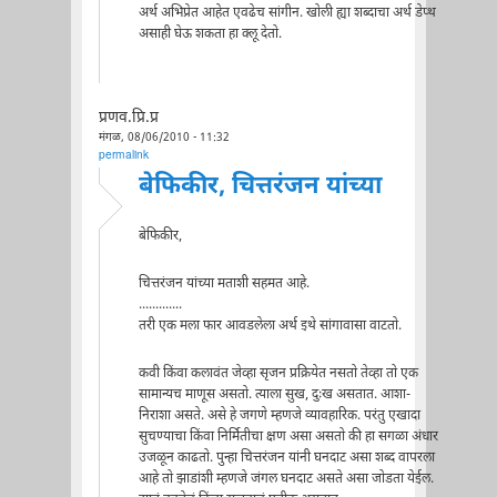
अर्थ अभिप्रेत आहेत एवढेच सांगीन. खोली ह्या शब्दाचा अर्थ डेप्थ
असाही घेऊ शकता हा क्लू देतो.
प्रणव.प्रि.प्र
मंगळ, 08/06/2010 - 11:32
permalink
बेफिकीर, चित्तरंजन यांच्या
बेफिकीर,
चित्तरंजन यांच्या मताशी सहमत आहे.
.............
तरी एक मला फार आवडलेला अर्थ इथे सांगावासा वाटतो.
कवी किंवा कलावंत जेव्हा सृजन प्रक्रियेत नसतो तेव्हा तो एक
सामान्यच माणूस असतो. त्याला सुख, दुःख असतात. आशा-
निराशा असते. असे हे जगणे म्हणजे व्यावहारिक. परंतु एखादा
सुचण्याचा किंवा निर्मितीचा क्षण असा असतो की हा सगळा अंधार
उजळून काढतो. पुन्हा चित्तरंजन यांनी घनदाट असा शब्द वापरला
आहे तो झाडांशी म्हणजे जंगल घनदाट असते असा जोडता येईल.