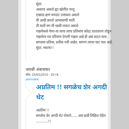
सुंदर.
अंधारच असतो ह्या खोलीत परंतू
एखादा क्षण घनदाट उजाळत असतो
मी आधी करतो आभाळाची माती
ती माती मग मी भाळी लावत असतो
गझलेमध्ये येणा-या त्याच त्याच प्रतिमांचं कोंदट वातावरण तोडून
गझलेला नवं परिमाण देणारी गझल आहे ही असं वाटतं मला.
सगळ्या प्रतिमा, प्रतीकं नवी आहेत. सांगणं त्याचा घाट नवा आहे.
सुंदर. मस्तच!!
जयश्री अंबासकर
सोम, 29/03/2010 - 20:18
permalink
अप्रतिम !! सगळेच शेर अगदी
थेट
अप्रतिम !!
सगळेच शेर अगदी थेट पोचले....... असं कधी लिहिता येईल
..............!!