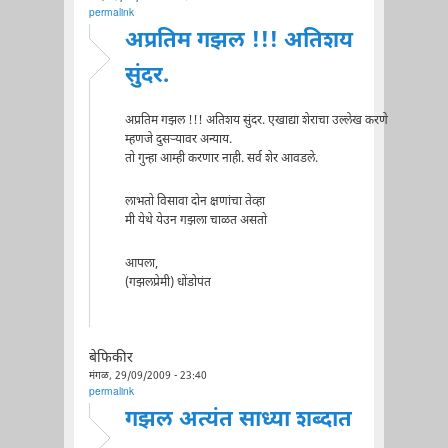
permalink
अप्रतिम गझल !!! अतिशय
सुंदर.
अप्रतिम गझल !!! अतिशय सुंदर. एखाद्या शेराचा उल्लेख करणे
म्हणजे दुसर्‍यावर अन्याय.
तो गुन्हा आम्ही करणार नाही. सर्व शेर आवडले.
लाभतो विसावा दोन क्षणांचा तेव्हा
मी येथे येउन गझला चाळत असतो
आपला,
(गझलप्रेमी) धोंडोपंत
बेफिकीर
मंगळ, 29/09/2009 - 23:40
permalink
गझल अत्यंत साध्या शब्दात