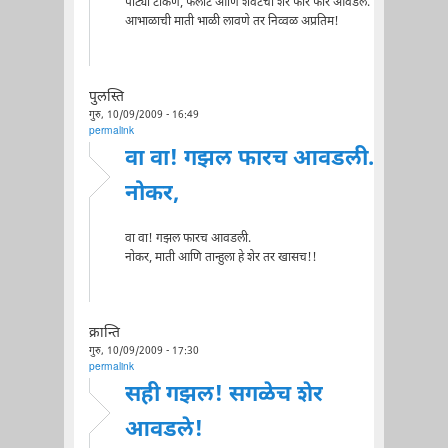
पाट्या टाकणे, फलाट आणि शेवटचा शेर फार फार आवडले.
आभाळाची माती भाळी लावणे तर निव्वळ अप्रतिम!
पुलस्ति
गुरु, 10/09/2009 - 16:49
permalink
वा वा! गझल फारच आवडली.
नोकर,
वा वा! गझल फारच आवडली.
नोकर, माती आणि तान्हुला हे शेर तर खासच!!
क्रान्ति
गुरु, 10/09/2009 - 17:30
permalink
सही गझल! सगळेच शेर
आवडले!