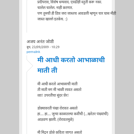
प्रदीपराव, विशेष धन्यवाद. एवढीही स्तुती करू नका.
चालेल चालेल. नाही करणार.
पण तुमची ही डिश जरा जास्तच आवडली म्हणून चार घास मीही
जास्त खाल्ले इतकेच. :)
अजय अनंत जोशी
बुध, 23/09/2009 - 10:29
permalink
मी आधी करतो आभाळाची
माती ती
मी आधी करतो आभाळाची माती
ती माती मग मी भाळी लावत असतो
व्वा! उपरतीचा सुंदर शेर!
डोक्यावरती पंखा रोरावत असतो
हा.... हा.... जुन्या काळातल्या कवींची (...खरेतर पंख्यांची)
आठवण झाली. (रोरावतमुळे)
मी मिटून डोळे कविता जागत असतो