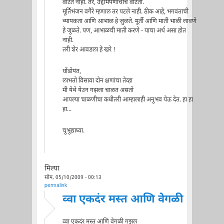
वाटत नाही. तर, उद्दामपणाचाच वाटतो.
मूर्तिभंजन वगैरे म्हणाल तर पटले नाही. ठीक आहे, भगवंताची
व्यापकता आणि आभाळ हे जुळते. मूर्ती आणि माती भाळी लावणे
हे जुळते. पण, आभाळची माती करणे - याचा अर्थ असा होत
नाही.
तरी शेर आवडला हे खरे !
धोंडोपंत,
लाभतो विसावा दोन क्षणांचा तेव्हा
मी येथे येउन गझला चाळत असतो
आपल्या चाळणीचा कधीतरी आम्हालाही अनुभव येऊ देत. हा हा
हा...
चुभूद्याघ्या.
मिल्या
सोम, 05/10/2009 - 00:13
permalink
व्वा एकदंर मस्त आणि वेगळी
व्वा एकदंर मस्त आणि वेगळी गझल