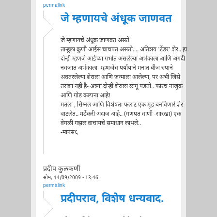
permalink
जे म्हणायचे अंधूक जाणवत
जे म्हणायचे अंधूक जाणवत असते
तान्हुला कुणी आईस चाचपत असतो.... अतिशय 'टेंडर' शेर.. हा
दोन्ही म्हणजे आईच्या गर्भात असलेल्या अर्भकाला आणि अगदी
नवजात अर्भकाला- म्हणजेच पर्यायाने मनात बीज रुपाने
अवतरलेल्या शेराला आणि जन्माला आलेल्या, पर अभी जिसे
तराशा नही है- अश्या दोन्ही शेराला लागू पडतो.. फारच नाजुक
आणि गोड कल्पना आहे!
मतला , सिग्नल आणि विशेषतः फलाट एक मूड बनविणारे शेर
वाटलेत.. मर्ढेकरी अंदाज आहे.. (गणपत वाणी -सारखा) एक
वेगळी गझल वाचायचे समाधान लाभले..
-मानस६
प्रदीप कुलकर्णी
सोम, 14/09/2009 - 13:46
permalink
प्रदीपराव, विशेष धन्यवाद.