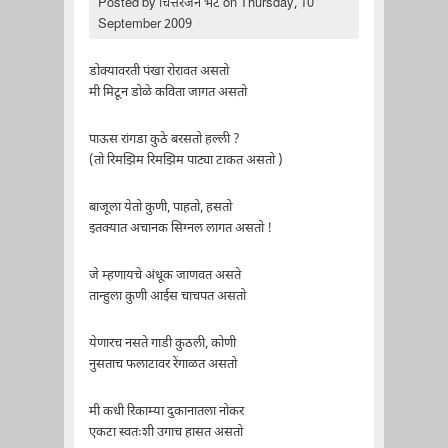
Posted by
चित्तरंजन भट
on Thursday, 10
September 2009
डोक्यावरती पंखा रोरावत असतो
मी मिटून डोळे कविता जागत असतो
पाऊस रांगडा कुठे बरसतो हल्ली ?
(तो रिमझिम रिमझिम पाट्या टाकत असतो )
बाजूला येतो कुणी, पाहतो, हसतो
इतक्यात अचानक सिग्नल लागत असतो !
जे म्हणायचे अंधूक जाणवत असते
तान्हुला कुणी आईस चाचपत असतो
येणारच नसते गाडी कुठली, कोणी
नुसताच फलाटावर रेंगाळत असतो
मी कधी रिकाम्या दुकानातला नोकर
एकटा स्वतःशी उगाच हासत असतो