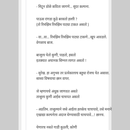
- मिटून डोळे कविता जागणे... सुंदर कल्पना.
पाऊस रांगडा कुठे बरसतो हल्ली ?
(तो रिमझिम रिमझिम पाट्या टाकत असतो )
- वा...वा... रिमझिम रिमझिम पाट्या टाकणे...खूप आवडले.
वेगळाच बाज.
बाजूला येतो कुणी, पाहतो, हसतो
इतक्यात अचानक सिग्नल लागत असतो !
- सुरेख. हा अनुभव तर प्रत्येकालाच बहुधा रोजच येत असावा.
साध्या विषयाचा छान वापर.
जे म्हणायचे अंधूक जाणवत असते
तान्हुला कुणी आईस चाचपत असतो
- अप्रतिम. तान्हुल्याने जसे आईला हलकेच चाचपावे, तसे मनाने
एखाद्या कल्पनेला अंदाज घेण्यासाठी चाचपावे...! छानच.
येणारच नसते गाडी कुठली, कोणी