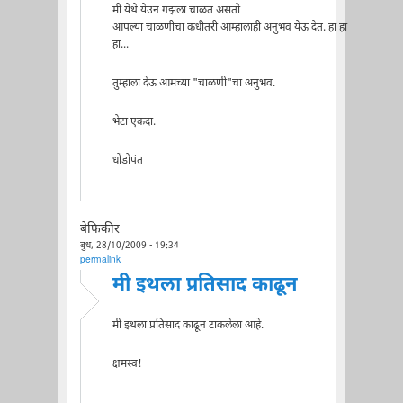
मी येथे येउन गझला चाळत असतो
आपल्या चाळणीचा कधीतरी आम्हालाही अनुभव येऊ देत. हा हा
हा...
तुम्हाला देऊ आमच्या "चाळणी"चा अनुभव.
भेटा एकदा.
धोंडोपंत
बेफिकीर
बुध, 28/10/2009 - 19:34
permalink
मी इथला प्रतिसाद काढून
मी इथला प्रतिसाद काढून टाकलेला आहे.
क्षमस्व!