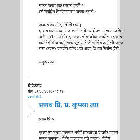
पाऊस रांगडा कुठे बरसतो हल्ली ?
(तो रिमझिम रिमझिम पाट्या टाकत असतो )
अंधारच असतो ह्या खोलीत परंतू
एखादा क्षण घनदाट उजाळत असतो - या शेराचा म ला समजलेला
अर्थ : तशी या खोलीकडून अंधाराचीच अपेक्षा असते पण एखाद्या
कल्पनेची वीज अशी लखलखून जाते की खोलीत काहीतरी धवल/
सत्य /उदात्त/ चांगलेही घडेल अशी आशा/विश्वास निर्माण होतो.
उत्क्रुष्ट रचना!
बेफिकीर
सोम, 07/06/2010 - 17:12
permalink
प्रणव प्रि. प्र. कृपया त्या
प्रणव प्रि. प्र.
कृपया त्या शेराचे वेगवेगळे अर्थही प्रतिसादात लिहावेत म्हणजे
मलाही समजेल. (निरोप पाठवलात तरी चालेल). विविध