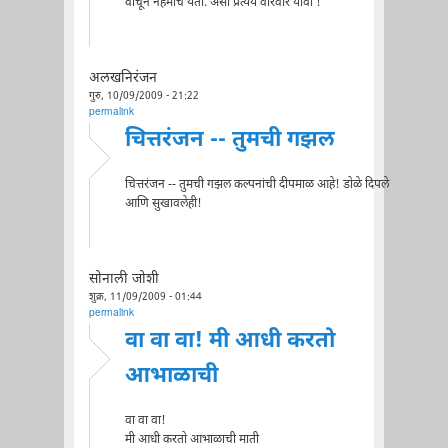
वाचून नेहमीच येतो. असा प्रत्यय वारंवार यावा !
अलखनिरंजन
गुरु, 10/09/2009 - 21:22
permalink
चित्तरंजन -- तुमची गझल
चित्तरंजन -- तुमची गझल कल्पनांची दीपमाळ आहे! डोळे दिपले
आणि सुखावलेही!
सोनाली जोशी
शुक्र, 11/09/2009 - 01:44
permalink
वा वा वा! मी आधी करतो
आभाळाची
वा वा वा!
मी आधी करतो आभाळाची माती