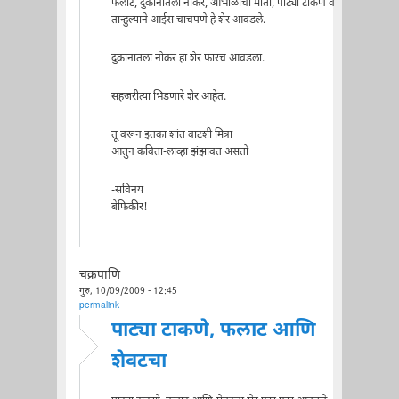
फलाट, दुकानातला नोकर, आभाळाची माती, पाट्या टाकणे व
तान्हुल्याने आईस चाचपणे हे शेर आवडले.
दुकानातला नोकर हा शेर फारच आवडला.
सहजरीत्या भिडणारे शेर आहेत.
तू वरून इतका शांत वाटशी मित्रा
आतुन कविता-लाव्हा झंझावत असतो
-सविनय
बेफिकीर!
चक्रपाणि
गुरु, 10/09/2009 - 12:45
permalink
पाट्या टाकणे, फलाट आणि
शेवटचा