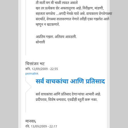
ती माती मग मी भाळी लावत असतो
खर तर प्रत्येकच शेर अफलातूनच आहे. निरीक्षण, मांडणी,
सहजता सगळेच ...अगदी नेमके यावे असे. वाचकाला वेगवेगळ्या
संदर्भाते, वेगळ्या वातावरणात नेणारे तरीही एका गझलेत आले
म्हणून न खटकणारे.
अप्रतिम गझल. अतिशय आवडली.
सोनाली
चित्तरंजन भट
शनि, 12/09/2009 - 22:55
permalink
सर्व वाचकांचा आणि प्रतिसाद
सर्व वाचकांचा आणि प्रतिसाद देणार्‍यांचा आभारी आहे.
प्रदीपराव, विशेष धन्यवाद. एवढीही स्तुती करू नका.
मानस६
रवि, 13/09/2009 - 22:17