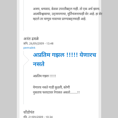
अजय, धन्यवाद. केवळ उपरतीबद्दल नाही. तो एक अर्थ झाला.
आत्मविश्वासाचा, उद्दामपणाचा, मूर्तिभंजनाचाही शेर आहे. हा शेर
म्हटले तर माणूस नावाच्या प्राण्याबद्दलचाही आहे.
अनंत ढवळे
शनि, 26/09/2009 - 13:48
permalink
अप्रतिम गझल !!!!! येणारच
नसते
अप्रतिम गझल !!!!!
येणारच नसते गाडी कुठली, कोणी
नुसताच फलाटावर रेंगाळत असतो.........!!
धोंडोपंत
रवि, 27/09/2009 - 10:34