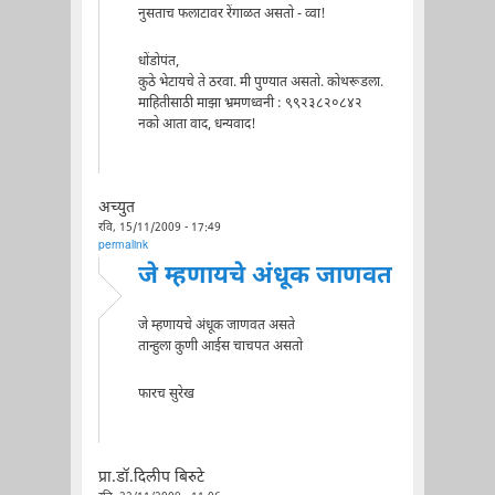
नुसताच फलाटावर रेंगाळत असतो - व्वा!
धोंडोपंत,
कुठे भेटायचे ते ठरवा. मी पुण्यात असतो. कोथरूडला.
माहितीसाठी माझा भ्रमणध्वनी : ९९२३८२०८४२
नको आता वाद, धन्यवाद!
अच्युत
रवि, 15/11/2009 - 17:49
permalink
जे म्हणायचे अंधूक जाणवत
जे म्हणायचे अंधूक जाणवत असते
तान्हुला कुणी आईस चाचपत असतो
फारच सुरेख
प्रा.डॉ.दिलीप बिरुटे