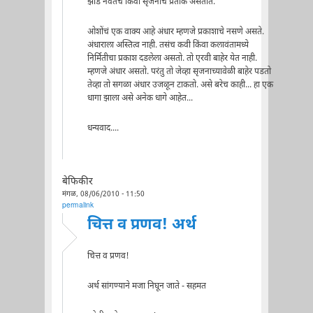
झाडं नवतेचं किंवा सृजनाचं प्रतीक असतात.
ओशोंचं एक वाक्य आहे अंधार म्हणजे प्रकाशाचे नसणे असते.
अंधाराला अस्तित्व नाही. तसंच कवी किंवा कलावंतामध्ये
निर्मितीचा प्रकाश दडलेला असतो. तो एरवी बाहेर येत नाही.
म्हणजे अंधार असतो. परंतु तो जेव्हा सृजनाच्यावेळी बाहेर पडतो
तेव्हा तो सगळा अंधार उजळून टाकतो. असे बरेच काही... हा एक
धागा झाला असे अनेक धागे आहेत...
धन्यवाद....
बेफिकीर
मंगळ, 08/06/2010 - 11:50
permalink
चित्त व प्रणव! अर्थ
चित्त व प्रणव!
अर्थ सांगण्याने मजा निघून जाते - सहमत