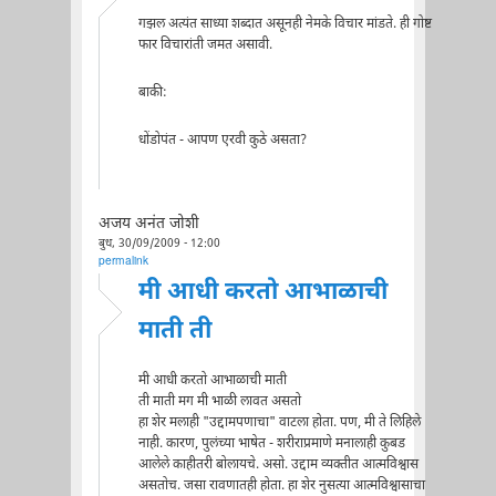
गझल अत्यंत साध्या शब्दात असूनही नेमके विचार मांडते. ही गोष्ट
फार विचारांती जमत असावी.
बाकी:
धोंडोपंत - आपण एरवी कुठे असता?
अजय अनंत जोशी
बुध, 30/09/2009 - 12:00
permalink
मी आधी करतो आभाळाची
माती ती
मी आधी करतो आभाळाची माती
ती माती मग मी भाळी लावत असतो
हा शेर मलाही "उद्दामपणाचा" वाटला होता. पण, मी ते लिहिले
नाही. कारण, पुलंच्या भाषेत - शरीराप्रमाणे मनालाही कुबड
आलेले काहीतरी बोलायचे. असो. उद्दाम व्यक्तीत आत्मविश्वास
असतोच. जसा रावणातही होता. हा शेर नुसत्या आत्मविश्वासाचा