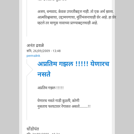
अजय, धन्यवाद. केवळ उपरतीबद्दल नाही. तो एक अर्थ झाला.
आत्मविश्वासाचा, उद्दामपणाचा, मूर्तिभंजनाचाही शेर आहे. हा शेर
म्हटले तर माणूस नावाच्या प्राण्याबद्दलचाही आहे.
अनंत ढवळे
शनि, 26/09/2009 - 13:48
permalink
अप्रतिम गझल !!!!! येणारच
नसते
अप्रतिम गझल !!!!!
येणारच नसते गाडी कुठली, कोणी
नुसताच फलाटावर रेंगाळत असतो.........!!
धोंडोपंत