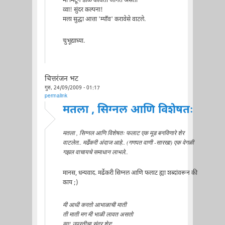
मी मिटून डोळे कविता जागत असतो
व्वा! सुंदर कल्पना!
मला सुद्धा आत्ता 'म्याँव' करावेसे वाटले.
चुभूद्याघ्या.
चित्तरंजन भट
गुरु, 24/09/2009 - 01:17
permalink
मतला , सिग्नल आणि विशेषतः
मतला , सिग्नल आणि विशेषतः फलाट एक मूड बनविणारे शेर
वाटलेत.. मर्ढेकरी अंदाज आहे.. (गणपत वाणी -सारखा) एक वेगळी
गझल वाचायचे समाधान लाभले..
मानस, धन्यवाद. मर्ढेकरी सिग्नल आणि फलाट ह्या शब्दांवरून की
काय ;)
मी आधी करतो आभाळाची माती
ती माती मग मी भाळी लावत असतो
व्वा! उपरतीचा सुंदर शेर!