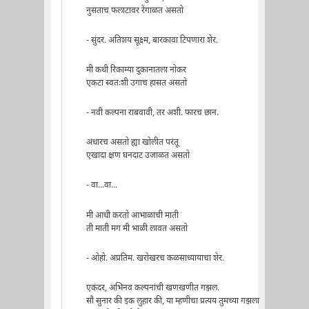
नुसताच फलाटावर रेंगाळत असतो
- सुंदर. अतिशय सूक्ष्म, बारकावा टिपणारा शेर.
मी कधी रिकाम्या दुकानातला नोकर
एकटा स्वतःशी उगाच हासत असतो
- नवी कल्पना राबवावी, तर अशी. फारच छान.
अंधारच असतो ह्या खोलीत परंतू
एखादा क्षण घनदाट उजाळत असतो
- वा...वा...
मी आधी करतो आभाळाची माती
ती माती मग मी भाळी लावत असतो
- ओहो. अप्रतिम. खरोखरच कळसाध्यायाचा शेर.
एकंदर, अभिनव कल्पनांची खणखणीत गझल.
सौ सुनार की इक लुहार की, या म्हणीचा प्रत्यय तुमच्या गझला