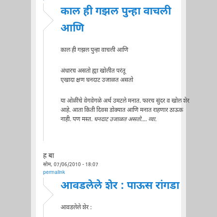
काल ही गझल पुन्हा वाचली
आणि
काल ही गझल पुन्हा वाचली आणि
अंधारच असतो ह्या खोलीत परंतू
एखादा क्षण घनदाट उजाळत असतो
या ओळींचे वेगवेगळे अर्थ उमटले मनात. फारच सुंदर व खोल शेर
आहे. आता किती दिवस डोक्यात आणि मनात राहणार ठाऊक
नाही. पण मस्त.
घनदाट उजाळत असतो.... व्वा.
ह बा
सोम, 07/06/2010 - 18:07
permalink
आवडलेले शेर : पाऊस रांगडा
आवडलेले शेर :