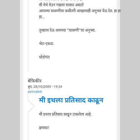
मी येथे येउन गझला चाळत असतो
आपल्या चाळणीचा कधीतरी आम्हालाही अनुभव येऊ देत. हा हा
हा...
तुम्हाला देऊ आमच्या "चाळणी"चा अनुभव.
भेटा एकदा.
धोंडोपंत
बेफिकीर
बुध, 28/10/2009 - 19:34
permalink
मी इथला प्रतिसाद काढून
मी इथला प्रतिसाद काढून टाकलेला आहे.
क्षमस्व!