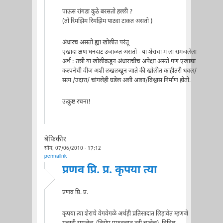
पाऊस रांगडा कुठे बरसतो हल्ली ?
(तो रिमझिम रिमझिम पाट्या टाकत असतो )
अंधारच असतो ह्या खोलीत परंतू
एखादा क्षण घनदाट उजाळत असतो - या शेराचा म ला समजलेला
अर्थ : तशी या खोलीकडून अंधाराचीच अपेक्षा असते पण एखाद्या
कल्पनेची वीज अशी लखलखून जाते की खोलीत काहीतरी धवल/
सत्य /उदात्त/ चांगलेही घडेल अशी आशा/विश्वास निर्माण होतो.
उत्क्रुष्ट रचना!
बेफिकीर
सोम, 07/06/2010 - 17:12
permalink
प्रणव प्रि. प्र. कृपया त्या
प्रणव प्रि. प्र.
कृपया त्या शेराचे वेगवेगळे अर्थही प्रतिसादात लिहावेत म्हणजे