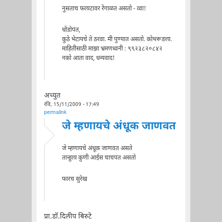
नुसताच फलाटावर रेंगाळत असतो - व्वा!
धोंडोपंत,
कुठे भेटायचे ते ठरवा. मी पुण्यात असतो. कोथरूडला.
माहितीसाठी माझा भ्रमणध्वनी : ९९२३८२०८४२
नको आता वाद, धन्यवाद!
अच्युत
रवि, 15/11/2009 - 17:49
permalink
जे म्हणायचे अंधूक जाणवत
जे म्हणायचे अंधूक जाणवत असते
तान्हुला कुणी आईस चाचपत असतो
फारच सुरेख
प्रा.डॉ.दिलीप बिरुटे