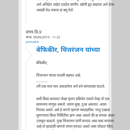
अर्थ अभिप्रेत आहेत एवढेच सांगीन. खोली ह्या शब्दाचा अर्थ डेप्थ
असाही घेऊ शकता हा क्लू देतो.
प्रणव.प्रि.प्र
मंगळ, 08/06/2010 - 11:32
permalink
बेफिकीर, चित्तरंजन यांच्या
बेफिकीर,
चित्तरंजन यांच्या मताशी सहमत आहे.
.............
तरी एक मला फार आवडलेला अर्थ इथे सांगावासा वाटतो.
कवी किंवा कलावंत जेव्हा सृजन प्रक्रियेत नसतो तेव्हा तो एक
सामान्यच माणूस असतो. त्याला सुख, दुःख असतात. आशा-
निराशा असते. असे हे जगणे म्हणजे व्यावहारिक. परंतु एखादा
सुचण्याचा किंवा निर्मितीचा क्षण असा असतो की हा सगळा अंधार
उजळून काढतो. पुन्हा चित्तरंजन यांनी घनदाट असा शब्द वापरला
आहे तो झाडांशी म्हणजे जंगल घनदाट असते असा जोडता येईल.