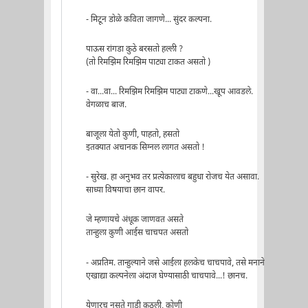
- मिटून डोळे कविता जागणे... सुंदर कल्पना.
पाऊस रांगडा कुठे बरसतो हल्ली ?
(तो रिमझिम रिमझिम पाट्या टाकत असतो )
- वा...वा... रिमझिम रिमझिम पाट्या टाकणे...खूप आवडले.
वेगळाच बाज.
बाजूला येतो कुणी, पाहतो, हसतो
इतक्यात अचानक सिग्नल लागत असतो !
- सुरेख. हा अनुभव तर प्रत्येकालाच बहुधा रोजच येत असावा.
साध्या विषयाचा छान वापर.
जे म्हणायचे अंधूक जाणवत असते
तान्हुला कुणी आईस चाचपत असतो
- अप्रतिम. तान्हुल्याने जसे आईला हलकेच चाचपावे, तसे मनाने
एखाद्या कल्पनेला अंदाज घेण्यासाठी चाचपावे...! छानच.
येणारच नसते गाडी कुठली, कोणी