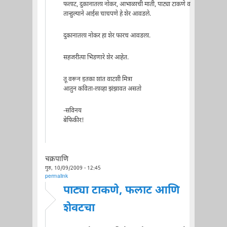
फलाट, दुकानातला नोकर, आभाळाची माती, पाट्या टाकणे व
तान्हुल्याने आईस चाचपणे हे शेर आवडले.
दुकानातला नोकर हा शेर फारच आवडला.
सहजरीत्या भिडणारे शेर आहेत.
तू वरून इतका शांत वाटशी मित्रा
आतुन कविता-लाव्हा झंझावत असतो
-सविनय
बेफिकीर!
चक्रपाणि
गुरु, 10/09/2009 - 12:45
permalink
पाट्या टाकणे, फलाट आणि
शेवटचा