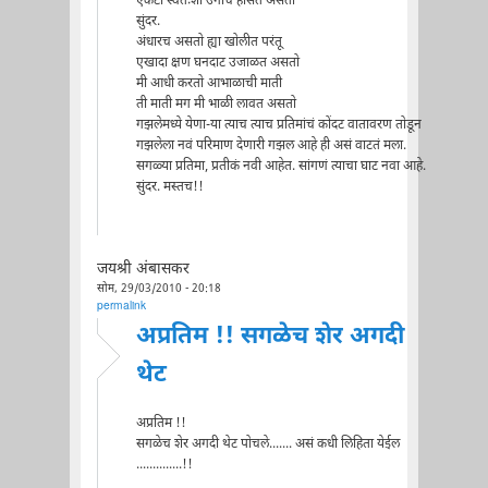
एकटा स्वतःशी उगाच हासत असतो
सुंदर.
अंधारच असतो ह्या खोलीत परंतू
एखादा क्षण घनदाट उजाळत असतो
मी आधी करतो आभाळाची माती
ती माती मग मी भाळी लावत असतो
गझलेमध्ये येणा-या त्याच त्याच प्रतिमांचं कोंदट वातावरण तोडून
गझलेला नवं परिमाण देणारी गझल आहे ही असं वाटतं मला.
सगळ्या प्रतिमा, प्रतीकं नवी आहेत. सांगणं त्याचा घाट नवा आहे.
सुंदर. मस्तच!!
जयश्री अंबासकर
सोम, 29/03/2010 - 20:18
permalink
अप्रतिम !! सगळेच शेर अगदी
थेट
अप्रतिम !!
सगळेच शेर अगदी थेट पोचले....... असं कधी लिहिता येईल
..............!!