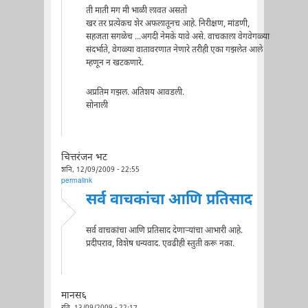
ती माती मग मी भाळी लावत असतो
खर तर प्रत्येकच शेर अफलातूनच आहे. निरीक्षण, मांडणी,
सहजता सगळेच ...अगदी नेमके यावे असे. वाचकाला वेगवेगळ्या
संदर्भाते, वेगळ्या वातावरणात नेणारे तरीही एका गझलेत आले
म्हणून न खटकणारे.
अप्रतिम गझल. अतिशय आवडली.
सोनाली
चित्तरंजन भट
शनि, 12/09/2009 - 22:55
permalink
सर्व वाचकांचा आणि प्रतिसाद
सर्व वाचकांचा आणि प्रतिसाद देणार्‍यांचा आभारी आहे.
प्रदीपराव, विशेष धन्यवाद. एवढीही स्तुती करू नका.
मानस६