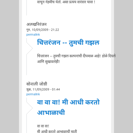
वाचून नेहमीच येतो. असा प्रत्यय वारंवार यावा !
अलखनिरंजन
गुरु, 10/09/2009 - 21:22
permalink
चित्तरंजन -- तुमची गझल
चित्तरंजन -- तुमची गझल कल्पनांची दीपमाळ आहे! डोळे दिपले
आणि सुखावलेही!
सोनाली जोशी
शुक्र, 11/09/2009 - 01:44
permalink
वा वा वा! मी आधी करतो
आभाळाची
वा वा वा!
मी आधी करतो आभाळाची माती