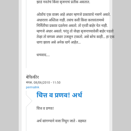
झाडं नवतेचं किंवा सृजनाचं प्रतीक असतात.
ओशोंचं एक वाक्य आहे अंधार म्हणजे प्रकाशाचे नसणे असते.
अंधाराला अस्तित्व नाही. तसंच कवी किंवा कलावंतामध्ये
निर्मितीचा प्रकाश दडलेला असतो. तो एरवी बाहेर येत नाही.
म्हणजे अंधार असतो. परंतु तो जेव्हा सृजनाच्यावेळी बाहेर पडतो
तेव्हा तो सगळा अंधार उजळून टाकतो. असे बरेच काही... हा एक
धागा झाला असे अनेक धागे आहेत...
धन्यवाद....
बेफिकीर
मंगळ, 08/06/2010 - 11:50
permalink
चित्त व प्रणव! अर्थ
चित्त व प्रणव!
अर्थ सांगण्याने मजा निघून जाते - सहमत