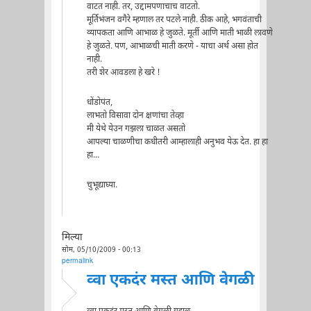
वाटत नाही. तर, उद्दामपणाचाच वाटतो.
मूर्तिभंजन वगैरे म्हणाल तर पटले नाही. ठीक आहे, भगवंताची
व्यापकता आणि आभाळ हे जुळते. मूर्ती आणि माती भाळी लावणे
हे जुळते. पण, आभाळची माती करणे - याचा अर्थ असा होत
नाही.
तरी शेर आवडला हे खरे !
धोंडोपंत,
लाभतो विसावा दोन क्षणांचा तेव्हा
मी येथे येउन गझला चाळत असतो
आपल्या चाळणीचा कधीतरी आम्हालाही अनुभव येऊ देत. हा हा
हा...
चुभूद्याघ्या.
मिल्या
सोम, 05/10/2009 - 00:13
permalink
व्वा एकदंर मस्त आणि वेगळी