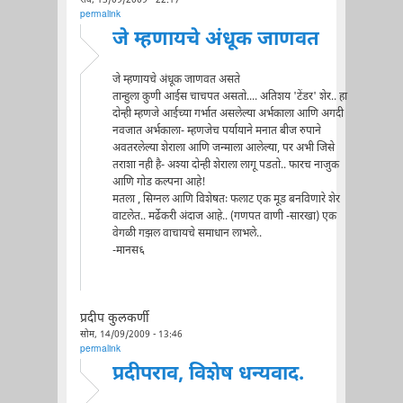
रवि, 13/09/2009 - 22:17
permalink
जे म्हणायचे अंधूक जाणवत
जे म्हणायचे अंधूक जाणवत असते
तान्हुला कुणी आईस चाचपत असतो.... अतिशय 'टेंडर' शेर.. हा
दोन्ही म्हणजे आईच्या गर्भात असलेल्या अर्भकाला आणि अगदी
नवजात अर्भकाला- म्हणजेच पर्यायाने मनात बीज रुपाने
अवतरलेल्या शेराला आणि जन्माला आलेल्या, पर अभी जिसे
तराशा नही है- अश्या दोन्ही शेराला लागू पडतो.. फारच नाजुक
आणि गोड कल्पना आहे!
मतला , सिग्नल आणि विशेषतः फलाट एक मूड बनविणारे शेर
वाटलेत.. मर्ढेकरी अंदाज आहे.. (गणपत वाणी -सारखा) एक
वेगळी गझल वाचायचे समाधान लाभले..
-मानस६
प्रदीप कुलकर्णी
सोम, 14/09/2009 - 13:46
permalink
प्रदीपराव, विशेष धन्यवाद.