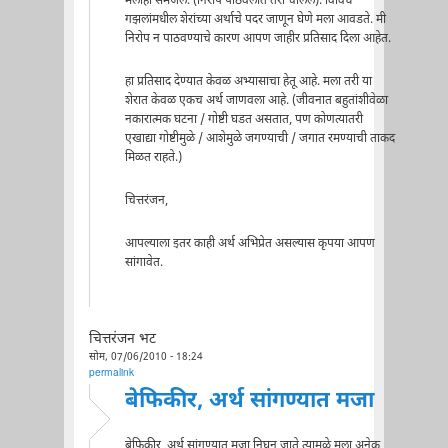
मलाही समजेल. (निरोप पाठवलात तरी चालेल). विविध
गझलांमधील शेरांच्या अर्थाचे पदर जाणून घेणे मला आवडते. मी
निरोप न पाठवण्याचे कारण आपण जाहीर प्रतिसाद दिला आहेत.
हा प्रतिसाद देण्यात केवळ अभ्यासाचा हेतू आहे. मला तरी या
शेरात केवळ एकच अर्थ जाणवला आहे. (जीवनात बहुतांशीवेळा
नकारात्मक घटना / गोष्टी घडत असतात, पण कोणत्यातरी
एखाद्या गोष्टीमुळे / आशेमुळे जगण्याची / जगात रमण्याची ताकद
मिळत राहते.)
चित्तरंजन,
आपल्याला इतर काही अर्थ अभिप्रेत असल्यास कृपया आपण
सांगावेत.
चित्तरंजन भट
सोम, 07/06/2010 - 18:24
permalink
बेफिकीर, अर्थ सांगण्यात मजा
बेफिकीर, अर्थ सांगण्यात मजा निघून जाते त्यामुळे मला अनेक