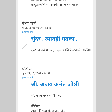
व्वा एकदंर मस्त आणि वेगळी गझल
तान्हुला आणि आभाळाची माती फार आवडले
वैभव जोशी
मंगळ, 06/10/2009 - 13:30
permalink
सुंदर . त्यातही मतला ,
सुंदर . त्यातही मतला , तान्हुला आणि शेवटचा शेर अप्रतिम
धोंडोपंत
शुक्र, 23/10/2009 - 14:59
permalink
श्री. अजय अनंत जोशी
श्री. अजय अनंत जोशी यांस,
धोंडोपंत,
लाभतो विसावा दोन क्षणांचा तेव्हा