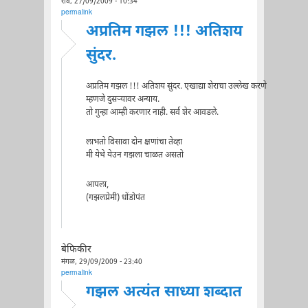
रवि, 27/09/2009 - 10:34
permalink
अप्रतिम गझल !!! अतिशय
सुंदर.
अप्रतिम गझल !!! अतिशय सुंदर. एखाद्या शेराचा उल्लेख करणे
म्हणजे दुसर्‍यावर अन्याय.
तो गुन्हा आम्ही करणार नाही. सर्व शेर आवडले.
लाभतो विसावा दोन क्षणांचा तेव्हा
मी येथे येउन गझला चाळत असतो
आपला,
(गझलप्रेमी) धोंडोपंत
बेफिकीर
मंगळ, 29/09/2009 - 23:40
permalink
गझल अत्यंत साध्या शब्दात