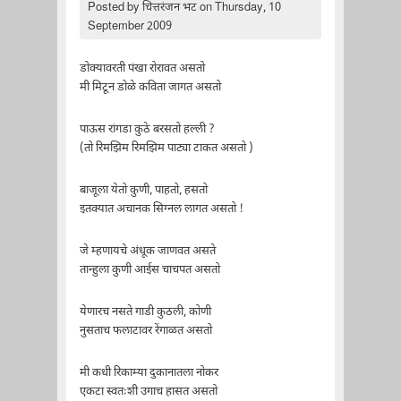
Posted by
चित्तरंजन भट
on Thursday, 10
September 2009
डोक्यावरती पंखा रोरावत असतो
मी मिटून डोळे कविता जागत असतो
पाऊस रांगडा कुठे बरसतो हल्ली ?
(तो रिमझिम रिमझिम पाट्या टाकत असतो )
बाजूला येतो कुणी, पाहतो, हसतो
इतक्यात अचानक सिग्नल लागत असतो !
जे म्हणायचे अंधूक जाणवत असते
तान्हुला कुणी आईस चाचपत असतो
येणारच नसते गाडी कुठली, कोणी
नुसताच फलाटावर रेंगाळत असतो
मी कधी रिकाम्या दुकानातला नोकर
एकटा स्वतःशी उगाच हासत असतो