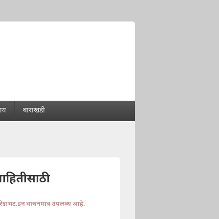
राय
बाराखडी
माहितीसाठी
ुरेशभट.इन वाचनमात्र उपलब्ध आहे.