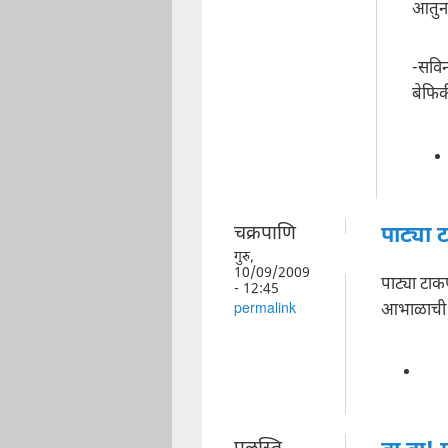
आतुन
-सवि
बेफिक
चक्रपाणि
पाट्या
गुरु,
10/09/2009
पाट्या टा
- 12:45
आभाळाची म
permalink