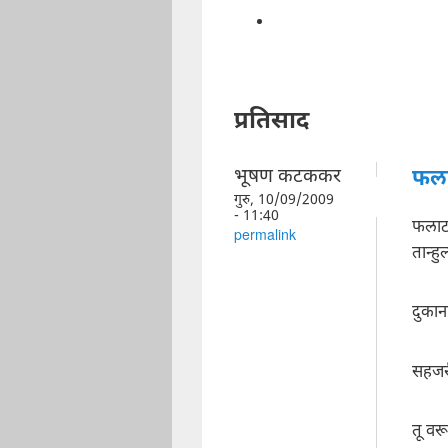
प्रतिसाद
भूषण कटककर
फला
गुरु, 10/09/2009
- 11:40
फलाट,
permalink
तान्ह
दुका
सहजरी
तू वर