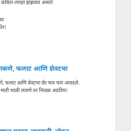
 कविता-लाव्हा झंझावत असतो
नय
ीर!
 टाकणे, फलाट आणि शेवटचा
कणे, फलाट आणि शेवटचा शेर फार फार आवडले.
ाती भाळी लावणे तर निव्वळ अप्रतिम!