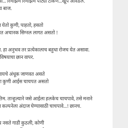
.वा... रिमझिम रिमझिम पाट्या टाकणे...खूप आवडले.
च बाज.
ा येतो कुणी, पाहतो, हसतो
ात अचानक सिग्नल लागत असतो !
ख. हा अनुभव तर प्रत्येकालाच बहुधा रोजच येत असावा.
ा विषयाचा छान वापर.
हणायचे अंधूक जाणवत असते
ुला कुणी आईस चाचपत असतो
तिम. तान्हुल्याने जसे आईला हलकेच चाचपावे, तसे मनाने
ा कल्पनेला अंदाज घेण्यासाठी चाचपावे...! छानच.
च नसते गाडी कुठली, कोणी