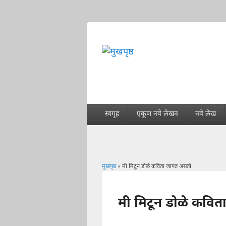
स्वगृह
एकूण नवे लेखन
नवे लेख
मुखपृष्ठ
» मी मिटून डोळे कविता जागत असतो
You are here
मी मिटून डोळे कवि