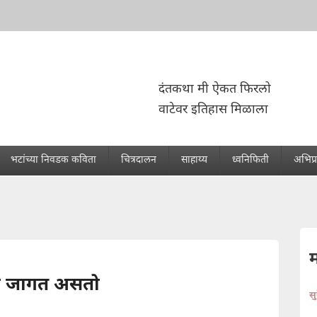
दंतकथा मी ऐकत फिरलो
वाटेवर इतिहास मिळाला
भटांच्या निवडक कविता
चित्रदालन
साहाय्य
ध्वनिफिती
अभिप्
ता जागत असतो
स