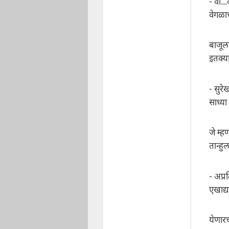
- वा..
वेगळा
बाजूल
इतक्य
- सुरे
साध्य
जे म्
तान्ह
- अप्र
एखाद्य
येणार