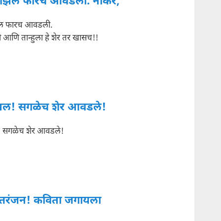
 गझल फारच आवडली. नोकर,
झल फारच आवडली.
 आणि तान्हुला हे शेर तर खासच!!
झल! सगळेच शेर आवडले!
 सगळेच शेर आवडले!
त्तरंजन! कविता जगायला