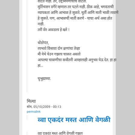
वाटत नाही. तर, उद्दामपणाचाच वाटतो.
मूर्तिभंजन वगैरे म्हणाल तर पटले नाही. ठीक आहे, भगवंताची
व्यापकता आणि आभाळ हे जुळते. मूर्ती आणि माती भाळी लावणे
हे जुळते. पण, आभाळची माती करणे - याचा अर्थ असा होत
नाही.
तरी शेर आवडला हे खरे !
धोंडोपंत,
लाभतो विसावा दोन क्षणांचा तेव्हा
मी येथे येउन गझला चाळत असतो
आपल्या चाळणीचा कधीतरी आम्हालाही अनुभव येऊ देत. हा हा
हा...
चुभूद्याघ्या.
मिल्या
सोम, 05/10/2009 - 00:13
permalink
व्वा एकदंर मस्त आणि वेगळी
व्वा एकदंर मस्त आणि वेगळी गझल