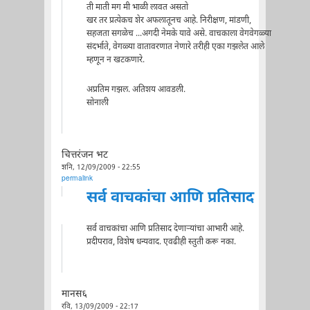
ती माती मग मी भाळी लावत असतो
खर तर प्रत्येकच शेर अफलातूनच आहे. निरीक्षण, मांडणी,
सहजता सगळेच ...अगदी नेमके यावे असे. वाचकाला वेगवेगळ्या
संदर्भाते, वेगळ्या वातावरणात नेणारे तरीही एका गझलेत आले
म्हणून न खटकणारे.
अप्रतिम गझल. अतिशय आवडली.
सोनाली
चित्तरंजन भट
शनि, 12/09/2009 - 22:55
permalink
सर्व वाचकांचा आणि प्रतिसाद
सर्व वाचकांचा आणि प्रतिसाद देणार्‍यांचा आभारी आहे.
प्रदीपराव, विशेष धन्यवाद. एवढीही स्तुती करू नका.
मानस६
रवि, 13/09/2009 - 22:17