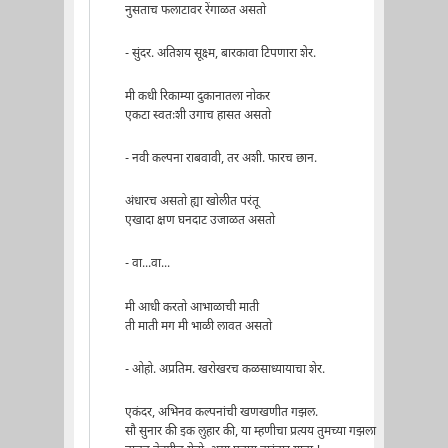
नुसताच फलाटावर रेंगाळत असतो
- सुंदर. अतिशय सूक्ष्म, बारकावा टिपणारा शेर.
मी कधी रिकाम्या दुकानातला नोकर
एकटा स्वतःशी उगाच हासत असतो
- नवी कल्पना राबवावी, तर अशी. फारच छान.
अंधारच असतो ह्या खोलीत परंतू
एखादा क्षण घनदाट उजाळत असतो
- वा...वा...
मी आधी करतो आभाळाची माती
ती माती मग मी भाळी लावत असतो
- ओहो. अप्रतिम. खरोखरच कळसाध्यायाचा शेर.
एकंदर, अभिनव कल्पनांची खणखणीत गझल.
सौ सुनार की इक लुहार की, या म्हणीचा प्रत्यय तुमच्या गझला