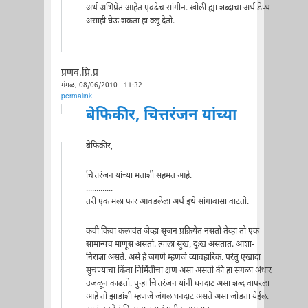
अर्थ अभिप्रेत आहेत एवढेच सांगीन. खोली ह्या शब्दाचा अर्थ डेप्थ
असाही घेऊ शकता हा क्लू देतो.
प्रणव.प्रि.प्र
मंगळ, 08/06/2010 - 11:32
permalink
बेफिकीर, चित्तरंजन यांच्या
बेफिकीर,
चित्तरंजन यांच्या मताशी सहमत आहे.
.............
तरी एक मला फार आवडलेला अर्थ इथे सांगावासा वाटतो.
कवी किंवा कलावंत जेव्हा सृजन प्रक्रियेत नसतो तेव्हा तो एक
सामान्यच माणूस असतो. त्याला सुख, दुःख असतात. आशा-
निराशा असते. असे हे जगणे म्हणजे व्यावहारिक. परंतु एखादा
सुचण्याचा किंवा निर्मितीचा क्षण असा असतो की हा सगळा अंधार
उजळून काढतो. पुन्हा चित्तरंजन यांनी घनदाट असा शब्द वापरला
आहे तो झाडांशी म्हणजे जंगल घनदाट असते असा जोडता येईल.