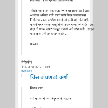
झाडं नवतेचं किंवा सृजनाचं प्रतीक असतात.
ओशोंचं एक वाक्य आहे अंधार म्हणजे प्रकाशाचे नसणे असते.
अंधाराला अस्तित्व नाही. तसंच कवी किंवा कलावंतामध्ये
निर्मितीचा प्रकाश दडलेला असतो. तो एरवी बाहेर येत नाही.
म्हणजे अंधार असतो. परंतु तो जेव्हा सृजनाच्यावेळी बाहेर पडतो
तेव्हा तो सगळा अंधार उजळून टाकतो. असे बरेच काही... हा एक
धागा झाला असे अनेक धागे आहेत...
धन्यवाद....
बेफिकीर
मंगळ, 08/06/2010 - 11:50
permalink
चित्त व प्रणव! अर्थ
चित्त व प्रणव!
अर्थ सांगण्याने मजा निघून जाते - सहमत