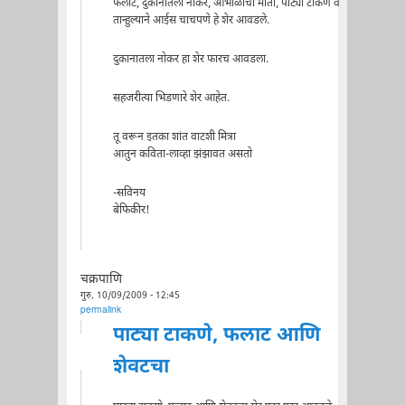
फलाट, दुकानातला नोकर, आभाळाची माती, पाट्या टाकणे व
तान्हुल्याने आईस चाचपणे हे शेर आवडले.
दुकानातला नोकर हा शेर फारच आवडला.
सहजरीत्या भिडणारे शेर आहेत.
तू वरून इतका शांत वाटशी मित्रा
आतुन कविता-लाव्हा झंझावत असतो
-सविनय
बेफिकीर!
चक्रपाणि
गुरु, 10/09/2009 - 12:45
permalink
पाट्या टाकणे, फलाट आणि
शेवटचा