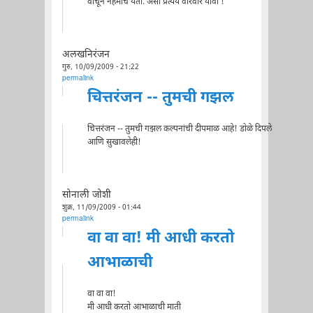
वाचून नेहमीच येतो. असा प्रत्यय वारंवार यावा !
अलखनिरंजन
गुरु, 10/09/2009 - 21:22
permalink
चित्तरंजन -- तुमची गझल
चित्तरंजन -- तुमची गझल कल्पनांची दीपमाळ आहे! डोळे दिपले
आणि सुखावलेही!
सोनाली जोशी
शुक्र, 11/09/2009 - 01:44
permalink
वा वा वा! मी आधी करतो
आभाळाची
वा वा वा!
मी आधी करतो आभाळाची माती