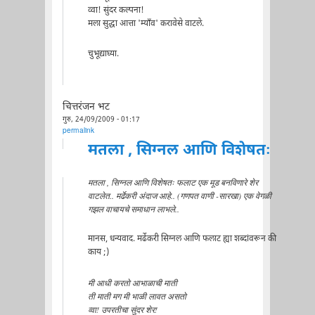
व्वा! सुंदर कल्पना!
मला सुद्धा आत्ता 'म्याँव' करावेसे वाटले.
चुभूद्याघ्या.
चित्तरंजन भट
गुरु, 24/09/2009 - 01:17
permalink
मतला , सिग्नल आणि विशेषतः
मतला , सिग्नल आणि विशेषतः फलाट एक मूड बनविणारे शेर
वाटलेत.. मर्ढेकरी अंदाज आहे.. (गणपत वाणी -सारखा) एक वेगळी
गझल वाचायचे समाधान लाभले..
मानस, धन्यवाद. मर्ढेकरी सिग्नल आणि फलाट ह्या शब्दांवरून की
काय ;)
मी आधी करतो आभाळाची माती
ती माती मग मी भाळी लावत असतो
व्वा! उपरतीचा सुंदर शेर!