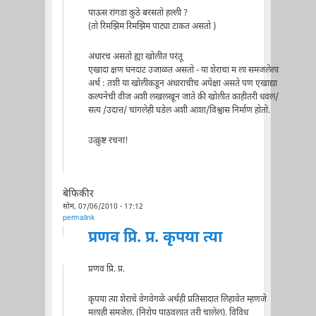
पाऊस रांगडा कुठे बरसतो हल्ली ?
(तो रिमझिम रिमझिम पाट्या टाकत असतो )
अंधारच असतो ह्या खोलीत परंतू
एखादा क्षण घनदाट उजाळत असतो - या शेराचा म ला समजलेला
अर्थ : तशी या खोलीकडून अंधाराचीच अपेक्षा असते पण एखाद्या
कल्पनेची वीज अशी लखलखून जाते की खोलीत काहीतरी धवल/
सत्य /उदात्त/ चांगलेही घडेल अशी आशा/विश्वास निर्माण होतो.
उत्क्रुष्ट रचना!
बेफिकीर
सोम, 07/06/2010 - 17:12
permalink
प्रणव प्रि. प्र. कृपया त्या
प्रणव प्रि. प्र.
कृपया त्या शेराचे वेगवेगळे अर्थही प्रतिसादात लिहावेत म्हणजे
मलाही समजेल. (निरोप पाठवलात तरी चालेल). विविध