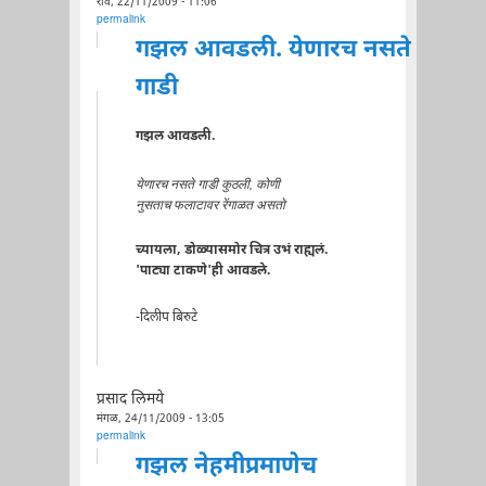
रवि, 22/11/2009 - 11:06
permalink
गझल आवडली. येणारच नसते
गाडी
गझल आवडली.
येणारच नसते गाडी कुठली, कोणी
नुसताच फलाटावर रेंगाळत असतो
च्यायला, डोळ्यासमोर चित्र उभं राह्यलं.
'पाट्या टाकणे'ही आवडले.
-दिलीप बिरुटे
प्रसाद लिमये
मंगळ, 24/11/2009 - 13:05
permalink
गझल नेहमीप्रमाणेच