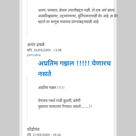
अजय, धन्यवाद. केवळ उपरतीबद्दल नाही. तो एक अर्थ झाला.
आत्मविश्वासाचा, उद्दामपणाचा, मूर्तिभंजनाचाही शेर आहे. हा शेर
म्हटले तर माणूस नावाच्या प्राण्याबद्दलचाही आहे.
अनंत ढवळे
शनि, 26/09/2009 - 13:48
permalink
अप्रतिम गझल !!!!! येणारच
नसते
अप्रतिम गझल !!!!!
येणारच नसते गाडी कुठली, कोणी
नुसताच फलाटावर रेंगाळत असतो.........!!
धोंडोपंत
रवि, 27/09/2009 - 10:34