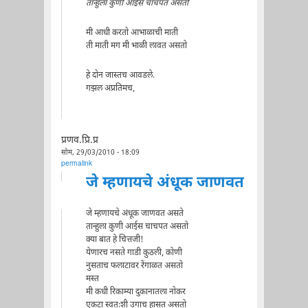
तान्हुला कुणी आईस चाचपत असतो
मी आधी करतो आभाळाची माती
ती माती मग मी भाळी लावत असतो
हे दोन जास्तच आवडले.
गझल अप्रतिमच,
प्रणव.प्रि.प्र
सोम, 29/03/2010 - 18:09
permalink
जे म्हणायचे अंधूक जाणवत
जे म्हणायचे अंधूक जाणवत असते
तान्हुला कुणी आईस चाचपत असतो
क्या बात हे चित्तजी!
येणारच नसते गाडी कुठली, कोणी
नुसताच फलाटावर रेंगाळत असतो
मस्त
मी कधी रिकाम्या दुकानातला नोकर
एकटा स्वतःशी उगाच हासत असतो