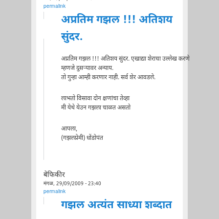
permalink
अप्रतिम गझल !!! अतिशय
सुंदर.
अप्रतिम गझल !!! अतिशय सुंदर. एखाद्या शेराचा उल्लेख करणे
म्हणजे दुसर्‍यावर अन्याय.
तो गुन्हा आम्ही करणार नाही. सर्व शेर आवडले.
लाभतो विसावा दोन क्षणांचा तेव्हा
मी येथे येउन गझला चाळत असतो
आपला,
(गझलप्रेमी) धोंडोपंत
बेफिकीर
मंगळ, 29/09/2009 - 23:40
permalink
गझल अत्यंत साध्या शब्दात