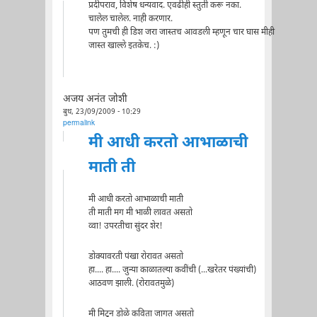
प्रदीपराव, विशेष धन्यवाद. एवढीही स्तुती करू नका.
चालेल चालेल. नाही करणार.
पण तुमची ही डिश जरा जास्तच आवडली म्हणून चार घास मीही
जास्त खाल्ले इतकेच. :)
अजय अनंत जोशी
बुध, 23/09/2009 - 10:29
permalink
मी आधी करतो आभाळाची
माती ती
मी आधी करतो आभाळाची माती
ती माती मग मी भाळी लावत असतो
व्वा! उपरतीचा सुंदर शेर!
डोक्यावरती पंखा रोरावत असतो
हा.... हा.... जुन्या काळातल्या कवींची (...खरेतर पंख्यांची)
आठवण झाली. (रोरावतमुळे)
मी मिटून डोळे कविता जागत असतो