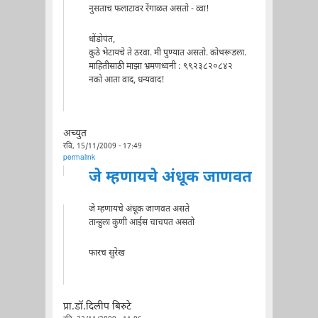
नुसताच फलाटावर रेंगाळत असतो - व्वा!
धोंडोपंत,
कुठे भेटायचे ते ठरवा. मी पुण्यात असतो. कोथरूडला.
माहितीसाठी माझा भ्रमणध्वनी : ९९२३८२०८४२
नको आता वाद, धन्यवाद!
अच्युत
रवि, 15/11/2009 - 17:49
permalink
जे म्हणायचे अंधूक जाणवत
जे म्हणायचे अंधूक जाणवत असते
तान्हुला कुणी आईस चाचपत असतो
फारच सुरेख
प्रा.डॉ.दिलीप बिरुटे