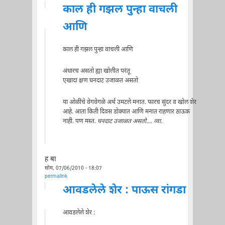
काल ही गझल पुन्हा वाचली
आणि
काल ही गझल पुन्हा वाचली आणि
अंधारच असतो ह्या खोलीत परंतू
एखादा क्षण घनदाट उजाळत असतो
या ओळींचे वेगवेगळे अर्थ उमटले मनात. फारच सुंदर व खोल शेर
आहे. आता किती दिवस डोक्यात आणि मनात राहणार ठाऊक
नाही. पण मस्त.
घनदाट उजाळत असतो.... व्वा.
ह बा
सोम, 07/06/2010 - 18:07
permalink
आवडलेले शेर : पाऊस रांगडा
आवडलेले शेर :