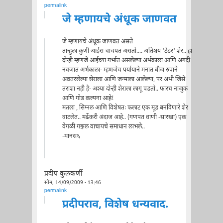
permalink
जे म्हणायचे अंधूक जाणवत
जे म्हणायचे अंधूक जाणवत असते
तान्हुला कुणी आईस चाचपत असतो.... अतिशय 'टेंडर' शेर.. हा
दोन्ही म्हणजे आईच्या गर्भात असलेल्या अर्भकाला आणि अगदी
नवजात अर्भकाला- म्हणजेच पर्यायाने मनात बीज रुपाने
अवतरलेल्या शेराला आणि जन्माला आलेल्या, पर अभी जिसे
तराशा नही है- अश्या दोन्ही शेराला लागू पडतो.. फारच नाजुक
आणि गोड कल्पना आहे!
मतला , सिग्नल आणि विशेषतः फलाट एक मूड बनविणारे शेर
वाटलेत.. मर्ढेकरी अंदाज आहे.. (गणपत वाणी -सारखा) एक
वेगळी गझल वाचायचे समाधान लाभले..
-मानस६
प्रदीप कुलकर्णी
सोम, 14/09/2009 - 13:46
permalink
प्रदीपराव, विशेष धन्यवाद.