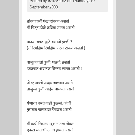
Posted by
चित्तरंजन भट
on Thursday, 10
September 2009
डोक्यावरती पंखा रोरावत असतो
मी मिटून डोळे कविता जागत असतो
पाऊस रांगडा कुठे बरसतो हल्ली ?
(तो रिमझिम रिमझिम पाट्या टाकत असतो )
बाजूला येतो कुणी, पाहतो, हसतो
इतक्यात अचानक सिग्नल लागत असतो !
जे म्हणायचे अंधूक जाणवत असते
तान्हुला कुणी आईस चाचपत असतो
येणारच नसते गाडी कुठली, कोणी
नुसताच फलाटावर रेंगाळत असतो
मी कधी रिकाम्या दुकानातला नोकर
एकटा स्वतःशी उगाच हासत असतो