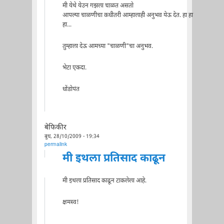
मी येथे येउन गझला चाळत असतो
आपल्या चाळणीचा कधीतरी आम्हालाही अनुभव येऊ देत. हा हा
हा...
तुम्हाला देऊ आमच्या "चाळणी"चा अनुभव.
भेटा एकदा.
धोंडोपंत
बेफिकीर
बुध, 28/10/2009 - 19:34
permalink
मी इथला प्रतिसाद काढून
मी इथला प्रतिसाद काढून टाकलेला आहे.
क्षमस्व!