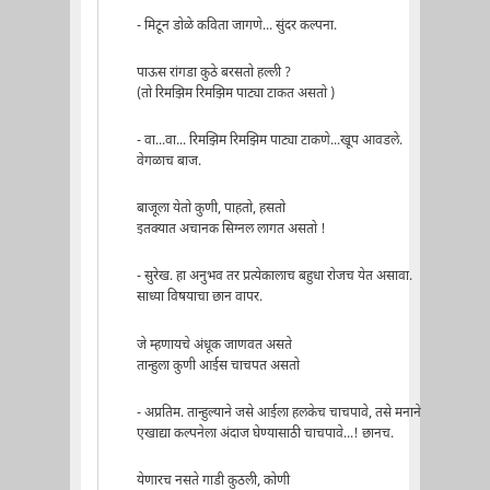
- मिटून डोळे कविता जागणे... सुंदर कल्पना.
पाऊस रांगडा कुठे बरसतो हल्ली ?
(तो रिमझिम रिमझिम पाट्या टाकत असतो )
- वा...वा... रिमझिम रिमझिम पाट्या टाकणे...खूप आवडले.
वेगळाच बाज.
बाजूला येतो कुणी, पाहतो, हसतो
इतक्यात अचानक सिग्नल लागत असतो !
- सुरेख. हा अनुभव तर प्रत्येकालाच बहुधा रोजच येत असावा.
साध्या विषयाचा छान वापर.
जे म्हणायचे अंधूक जाणवत असते
तान्हुला कुणी आईस चाचपत असतो
- अप्रतिम. तान्हुल्याने जसे आईला हलकेच चाचपावे, तसे मनाने
एखाद्या कल्पनेला अंदाज घेण्यासाठी चाचपावे...! छानच.
येणारच नसते गाडी कुठली, कोणी