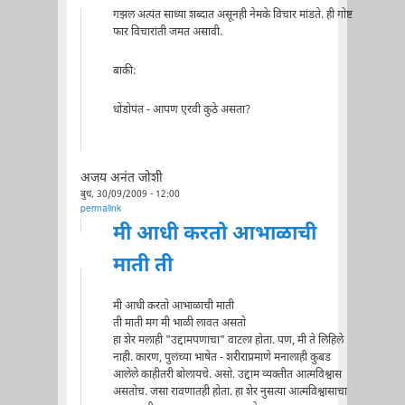
गझल अत्यंत साध्या शब्दात असूनही नेमके विचार मांडते. ही गोष्ट
फार विचारांती जमत असावी.
बाकी:
धोंडोपंत - आपण एरवी कुठे असता?
अजय अनंत जोशी
बुध, 30/09/2009 - 12:00
permalink
मी आधी करतो आभाळाची
माती ती
मी आधी करतो आभाळाची माती
ती माती मग मी भाळी लावत असतो
हा शेर मलाही "उद्दामपणाचा" वाटला होता. पण, मी ते लिहिले
नाही. कारण, पुलंच्या भाषेत - शरीराप्रमाणे मनालाही कुबड
आलेले काहीतरी बोलायचे. असो. उद्दाम व्यक्तीत आत्मविश्वास
असतोच. जसा रावणातही होता. हा शेर नुसत्या आत्मविश्वासाचा