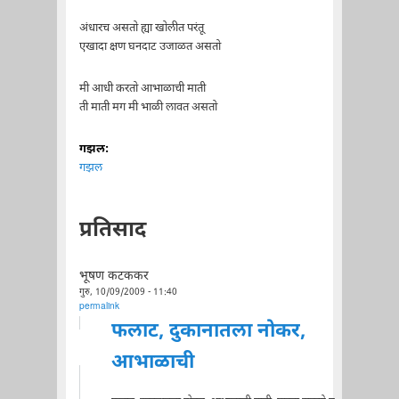
अंधारच असतो ह्या खोलीत परंतू
एखादा क्षण घनदाट उजाळत असतो
मी आधी करतो आभाळाची माती
ती माती मग मी भाळी लावत असतो
गझल:
गझल
प्रतिसाद
भूषण कटककर
गुरु, 10/09/2009 - 11:40
permalink
फलाट, दुकानातला नोकर,
आभाळाची