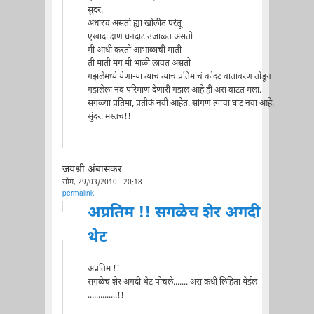
सुंदर.
अंधारच असतो ह्या खोलीत परंतू
एखादा क्षण घनदाट उजाळत असतो
मी आधी करतो आभाळाची माती
ती माती मग मी भाळी लावत असतो
गझलेमध्ये येणा-या त्याच त्याच प्रतिमांचं कोंदट वातावरण तोडून
गझलेला नवं परिमाण देणारी गझल आहे ही असं वाटतं मला.
सगळ्या प्रतिमा, प्रतीकं नवी आहेत. सांगणं त्याचा घाट नवा आहे.
सुंदर. मस्तच!!
जयश्री अंबासकर
सोम, 29/03/2010 - 20:18
permalink
अप्रतिम !! सगळेच शेर अगदी
थेट
अप्रतिम !!
सगळेच शेर अगदी थेट पोचले....... असं कधी लिहिता येईल
..............!!