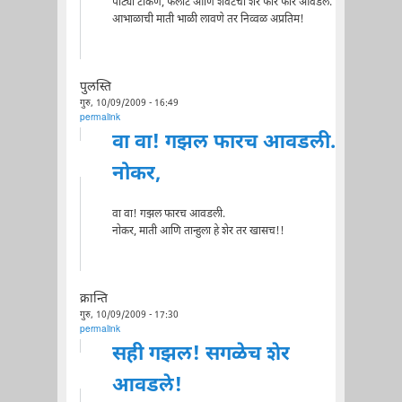
पाट्या टाकणे, फलाट आणि शेवटचा शेर फार फार आवडले.
आभाळाची माती भाळी लावणे तर निव्वळ अप्रतिम!
पुलस्ति
गुरु, 10/09/2009 - 16:49
permalink
वा वा! गझल फारच आवडली.
नोकर,
वा वा! गझल फारच आवडली.
नोकर, माती आणि तान्हुला हे शेर तर खासच!!
क्रान्ति
गुरु, 10/09/2009 - 17:30
permalink
सही गझल! सगळेच शेर
आवडले!