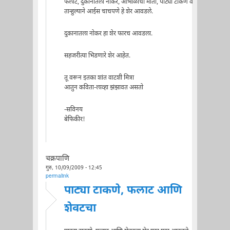
फलाट, दुकानातला नोकर, आभाळाची माती, पाट्या टाकणे व
तान्हुल्याने आईस चाचपणे हे शेर आवडले.
दुकानातला नोकर हा शेर फारच आवडला.
सहजरीत्या भिडणारे शेर आहेत.
तू वरून इतका शांत वाटशी मित्रा
आतुन कविता-लाव्हा झंझावत असतो
-सविनय
बेफिकीर!
चक्रपाणि
गुरु, 10/09/2009 - 12:45
permalink
पाट्या टाकणे, फलाट आणि
शेवटचा