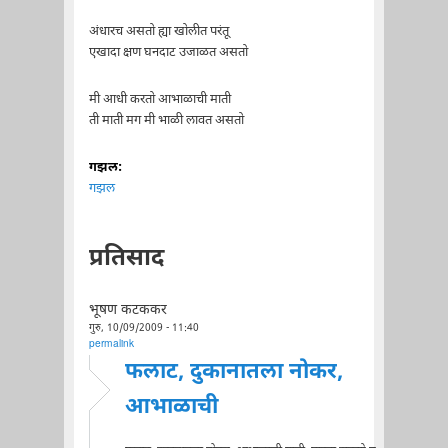
अंधारच असतो ह्या खोलीत परंतू
एखादा क्षण घनदाट उजाळत असतो
मी आधी करतो आभाळाची माती
ती माती मग मी भाळी लावत असतो
गझल:
गझल
प्रतिसाद
भूषण कटककर
गुरु, 10/09/2009 - 11:40
permalink
फलाट, दुकानातला नोकर,
आभाळाची