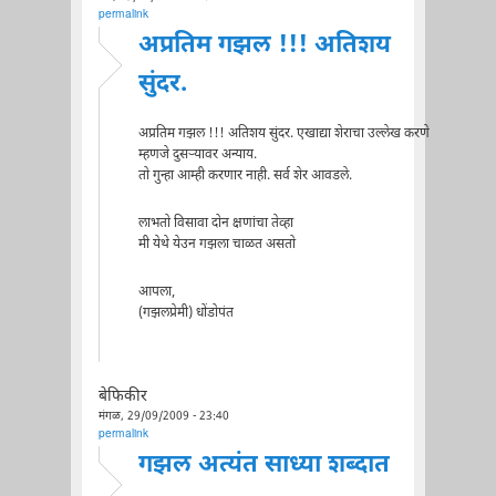
permalink
अप्रतिम गझल !!! अतिशय
सुंदर.
अप्रतिम गझल !!! अतिशय सुंदर. एखाद्या शेराचा उल्लेख करणे
म्हणजे दुसर्‍यावर अन्याय.
तो गुन्हा आम्ही करणार नाही. सर्व शेर आवडले.
लाभतो विसावा दोन क्षणांचा तेव्हा
मी येथे येउन गझला चाळत असतो
आपला,
(गझलप्रेमी) धोंडोपंत
बेफिकीर
मंगळ, 29/09/2009 - 23:40
permalink
गझल अत्यंत साध्या शब्दात