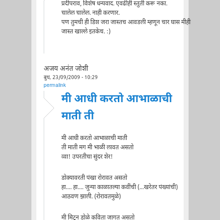
प्रदीपराव, विशेष धन्यवाद. एवढीही स्तुती करू नका.
चालेल चालेल. नाही करणार.
पण तुमची ही डिश जरा जास्तच आवडली म्हणून चार घास मीही
जास्त खाल्ले इतकेच. :)
अजय अनंत जोशी
बुध, 23/09/2009 - 10:29
permalink
मी आधी करतो आभाळाची
माती ती
मी आधी करतो आभाळाची माती
ती माती मग मी भाळी लावत असतो
व्वा! उपरतीचा सुंदर शेर!
डोक्यावरती पंखा रोरावत असतो
हा.... हा.... जुन्या काळातल्या कवींची (...खरेतर पंख्यांची)
आठवण झाली. (रोरावतमुळे)
मी मिटून डोळे कविता जागत असतो