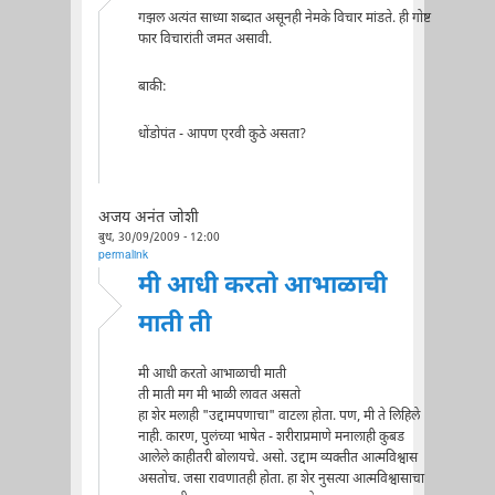
गझल अत्यंत साध्या शब्दात असूनही नेमके विचार मांडते. ही गोष्ट
फार विचारांती जमत असावी.
बाकी:
धोंडोपंत - आपण एरवी कुठे असता?
अजय अनंत जोशी
बुध, 30/09/2009 - 12:00
permalink
मी आधी करतो आभाळाची
माती ती
मी आधी करतो आभाळाची माती
ती माती मग मी भाळी लावत असतो
हा शेर मलाही "उद्दामपणाचा" वाटला होता. पण, मी ते लिहिले
नाही. कारण, पुलंच्या भाषेत - शरीराप्रमाणे मनालाही कुबड
आलेले काहीतरी बोलायचे. असो. उद्दाम व्यक्तीत आत्मविश्वास
असतोच. जसा रावणातही होता. हा शेर नुसत्या आत्मविश्वासाचा