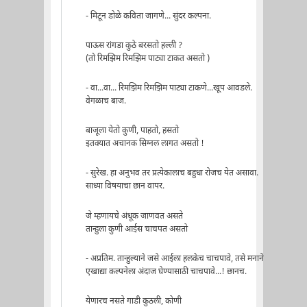
- मिटून डोळे कविता जागणे... सुंदर कल्पना.
पाऊस रांगडा कुठे बरसतो हल्ली ?
(तो रिमझिम रिमझिम पाट्या टाकत असतो )
- वा...वा... रिमझिम रिमझिम पाट्या टाकणे...खूप आवडले.
वेगळाच बाज.
बाजूला येतो कुणी, पाहतो, हसतो
इतक्यात अचानक सिग्नल लागत असतो !
- सुरेख. हा अनुभव तर प्रत्येकालाच बहुधा रोजच येत असावा.
साध्या विषयाचा छान वापर.
जे म्हणायचे अंधूक जाणवत असते
तान्हुला कुणी आईस चाचपत असतो
- अप्रतिम. तान्हुल्याने जसे आईला हलकेच चाचपावे, तसे मनाने
एखाद्या कल्पनेला अंदाज घेण्यासाठी चाचपावे...! छानच.
येणारच नसते गाडी कुठली, कोणी