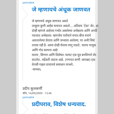
permalink
जे म्हणायचे अंधूक जाणवत
जे म्हणायचे अंधूक जाणवत असते
तान्हुला कुणी आईस चाचपत असतो.... अतिशय 'टेंडर' शेर.. हा
दोन्ही म्हणजे आईच्या गर्भात असलेल्या अर्भकाला आणि अगदी
नवजात अर्भकाला- म्हणजेच पर्यायाने मनात बीज रुपाने
अवतरलेल्या शेराला आणि जन्माला आलेल्या, पर अभी जिसे
तराशा नही है- अश्या दोन्ही शेराला लागू पडतो.. फारच नाजुक
आणि गोड कल्पना आहे!
मतला , सिग्नल आणि विशेषतः फलाट एक मूड बनविणारे शेर
वाटलेत.. मर्ढेकरी अंदाज आहे.. (गणपत वाणी -सारखा) एक
वेगळी गझल वाचायचे समाधान लाभले..
-मानस६
प्रदीप कुलकर्णी
सोम, 14/09/2009 - 13:46
permalink
प्रदीपराव, विशेष धन्यवाद.