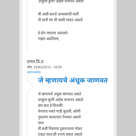
तान्हुला कुणी आईस चाचपत असतो
मी आधी करतो आभाळाची माती
ती माती मग मी भाळी लावत असतो
हे दोन जास्तच आवडले.
गझल अप्रतिमच,
प्रणव.प्रि.प्र
सोम, 29/03/2010 - 18:09
permalink
जे म्हणायचे अंधूक जाणवत
जे म्हणायचे अंधूक जाणवत असते
तान्हुला कुणी आईस चाचपत असतो
क्या बात हे चित्तजी!
येणारच नसते गाडी कुठली, कोणी
नुसताच फलाटावर रेंगाळत असतो
मस्त
मी कधी रिकाम्या दुकानातला नोकर
एकटा स्वतःशी उगाच हासत असतो