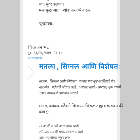
व्वा! सुंदर कल्पना!
मला सुद्धा आत्ता 'म्याँव' करावेसे वाटले.
चुभूद्याघ्या.
चित्तरंजन भट
गुरु, 24/09/2009 - 01:17
permalink
मतला , सिग्नल आणि विशेषतः
मतला , सिग्नल आणि विशेषतः फलाट एक मूड बनविणारे शेर
वाटलेत.. मर्ढेकरी अंदाज आहे.. (गणपत वाणी -सारखा) एक वेगळी
गझल वाचायचे समाधान लाभले..
मानस, धन्यवाद. मर्ढेकरी सिग्नल आणि फलाट ह्या शब्दांवरून की
काय ;)
मी आधी करतो आभाळाची माती
ती माती मग मी भाळी लावत असतो
व्वा! उपरतीचा सुंदर शेर!