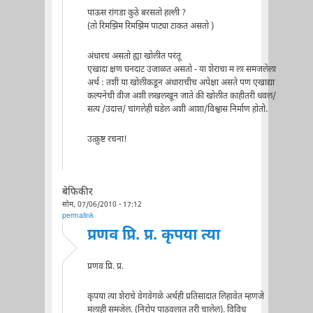
पाऊस रांगडा कुठे बरसतो हल्ली ?
(तो रिमझिम रिमझिम पाट्या टाकत असतो )
अंधारच असतो ह्या खोलीत परंतू
एखादा क्षण घनदाट उजाळत असतो - या शेराचा म ला समजलेला
अर्थ : तशी या खोलीकडून अंधाराचीच अपेक्षा असते पण एखाद्या
कल्पनेची वीज अशी लखलखून जाते की खोलीत काहीतरी धवल/
सत्य /उदात्त/ चांगलेही घडेल अशी आशा/विश्वास निर्माण होतो.
उत्क्रुष्ट रचना!
बेफिकीर
सोम, 07/06/2010 - 17:12
permalink
प्रणव प्रि. प्र. कृपया त्या
प्रणव प्रि. प्र.
कृपया त्या शेराचे वेगवेगळे अर्थही प्रतिसादात लिहावेत म्हणजे
मलाही समजेल. (निरोप पाठवलात तरी चालेल). विविध