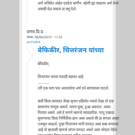
अर्थ अभिप्रेत आहेत एवढेच सांगीन. खोली ह्या शब्दाचा अर्थ डेप्थ
असाही घेऊ शकता हा क्लू देतो.
प्रणव.प्रि.प्र
मंगळ, 08/06/2010 - 11:32
permalink
बेफिकीर, चित्तरंजन यांच्या
बेफिकीर,
चित्तरंजन यांच्या मताशी सहमत आहे.
.............
तरी एक मला फार आवडलेला अर्थ इथे सांगावासा वाटतो.
कवी किंवा कलावंत जेव्हा सृजन प्रक्रियेत नसतो तेव्हा तो एक
सामान्यच माणूस असतो. त्याला सुख, दुःख असतात. आशा-
निराशा असते. असे हे जगणे म्हणजे व्यावहारिक. परंतु एखादा
सुचण्याचा किंवा निर्मितीचा क्षण असा असतो की हा सगळा अंधार
उजळून काढतो. पुन्हा चित्तरंजन यांनी घनदाट असा शब्द वापरला
आहे तो झाडांशी म्हणजे जंगल घनदाट असते असा जोडता येईल.