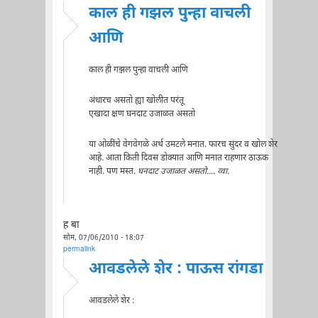
काल ही गझल पुन्हा वाचली
आणि
काल ही गझल पुन्हा वाचली आणि
अंधारच असतो ह्या खोलीत परंतू
एखादा क्षण घनदाट उजाळत असतो
या ओळींचे वेगवेगळे अर्थ उमटले मनात. फारच सुंदर व खोल शेर
आहे. आता किती दिवस डोक्यात आणि मनात राहणार ठाऊक
नाही. पण मस्त.
घनदाट उजाळत असतो.... व्वा.
ह बा
सोम, 07/06/2010 - 18:07
permalink
आवडलेले शेर : पाऊस रांगडा
आवडलेले शेर :