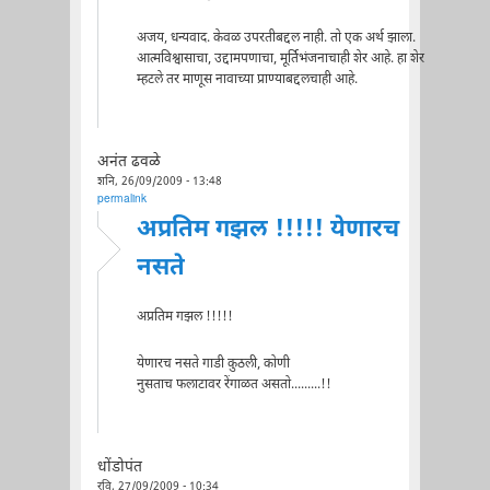
अजय, धन्यवाद. केवळ उपरतीबद्दल नाही. तो एक अर्थ झाला.
आत्मविश्वासाचा, उद्दामपणाचा, मूर्तिभंजनाचाही शेर आहे. हा शेर
म्हटले तर माणूस नावाच्या प्राण्याबद्दलचाही आहे.
अनंत ढवळे
शनि, 26/09/2009 - 13:48
permalink
अप्रतिम गझल !!!!! येणारच
नसते
अप्रतिम गझल !!!!!
येणारच नसते गाडी कुठली, कोणी
नुसताच फलाटावर रेंगाळत असतो.........!!
धोंडोपंत
रवि, 27/09/2009 - 10:34