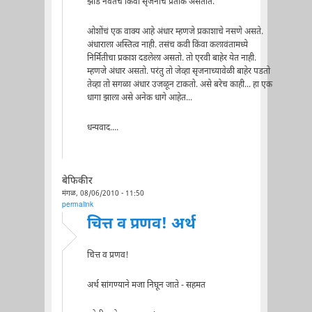
झाडं नवतेचं किंवा सृजनाचं प्रतीक असतात.
ओशोंचं एक वाक्य आहे अंधार म्हणजे प्रकाशाचे नसणे असते.
अंधाराला अस्तित्व नाही. तसंच कवी किंवा कलावंतामध्ये
निर्मितीचा प्रकाश दडलेला असतो. तो एरवी बाहेर येत नाही.
म्हणजे अंधार असतो. परंतु तो जेव्हा सृजनाच्यावेळी बाहेर पडतो
तेव्हा तो सगळा अंधार उजळून टाकतो. असे बरेच काही... हा एक
धागा झाला असे अनेक धागे आहेत...
धन्यवाद....
बेफिकीर
मंगळ, 08/06/2010 - 11:50
permalink
चित्त व प्रणव! अर्थ
चित्त व प्रणव!
अर्थ सांगण्याने मजा निघून जाते - सहमत