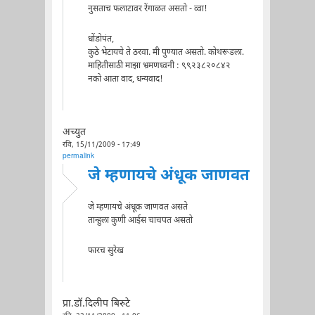
नुसताच फलाटावर रेंगाळत असतो - व्वा!
धोंडोपंत,
कुठे भेटायचे ते ठरवा. मी पुण्यात असतो. कोथरूडला.
माहितीसाठी माझा भ्रमणध्वनी : ९९२३८२०८४२
नको आता वाद, धन्यवाद!
अच्युत
रवि, 15/11/2009 - 17:49
permalink
जे म्हणायचे अंधूक जाणवत
जे म्हणायचे अंधूक जाणवत असते
तान्हुला कुणी आईस चाचपत असतो
फारच सुरेख
प्रा.डॉ.दिलीप बिरुटे