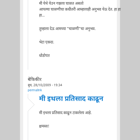
मी येथे येउन गझला चाळत असतो
आपल्या चाळणीचा कधीतरी आम्हालाही अनुभव येऊ देत. हा हा
हा...
तुम्हाला देऊ आमच्या "चाळणी"चा अनुभव.
भेटा एकदा.
धोंडोपंत
बेफिकीर
बुध, 28/10/2009 - 19:34
permalink
मी इथला प्रतिसाद काढून
मी इथला प्रतिसाद काढून टाकलेला आहे.
क्षमस्व!