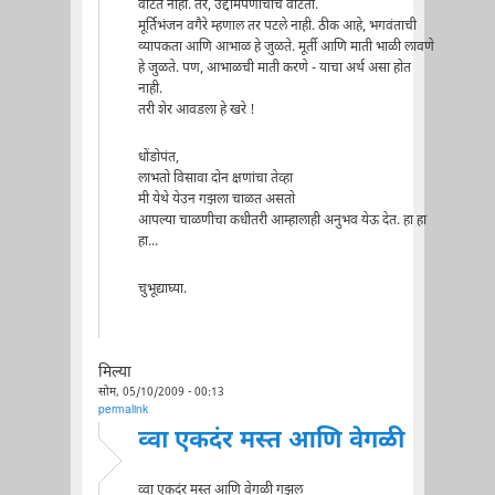
वाटत नाही. तर, उद्दामपणाचाच वाटतो.
मूर्तिभंजन वगैरे म्हणाल तर पटले नाही. ठीक आहे, भगवंताची
व्यापकता आणि आभाळ हे जुळते. मूर्ती आणि माती भाळी लावणे
हे जुळते. पण, आभाळची माती करणे - याचा अर्थ असा होत
नाही.
तरी शेर आवडला हे खरे !
धोंडोपंत,
लाभतो विसावा दोन क्षणांचा तेव्हा
मी येथे येउन गझला चाळत असतो
आपल्या चाळणीचा कधीतरी आम्हालाही अनुभव येऊ देत. हा हा
हा...
चुभूद्याघ्या.
मिल्या
सोम, 05/10/2009 - 00:13
permalink
व्वा एकदंर मस्त आणि वेगळी
व्वा एकदंर मस्त आणि वेगळी गझल