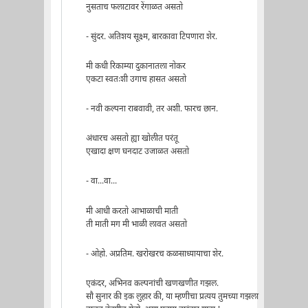
नुसताच फलाटावर रेंगाळत असतो
- सुंदर. अतिशय सूक्ष्म, बारकावा टिपणारा शेर.
मी कधी रिकाम्या दुकानातला नोकर
एकटा स्वतःशी उगाच हासत असतो
- नवी कल्पना राबवावी, तर अशी. फारच छान.
अंधारच असतो ह्या खोलीत परंतू
एखादा क्षण घनदाट उजाळत असतो
- वा...वा...
मी आधी करतो आभाळाची माती
ती माती मग मी भाळी लावत असतो
- ओहो. अप्रतिम. खरोखरच कळसाध्यायाचा शेर.
एकंदर, अभिनव कल्पनांची खणखणीत गझल.
सौ सुनार की इक लुहार की, या म्हणीचा प्रत्यय तुमच्या गझला