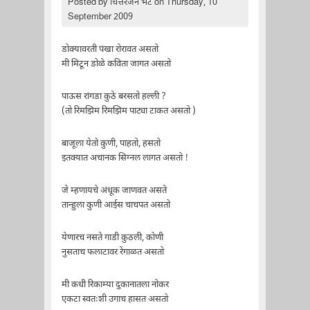
Posted by
चित्तरंजन भट
on Thursday, 10
September 2009
डोक्यावरती पंखा रोरावत असतो
मी मिटून डोळे कविता जागत असतो
पाऊस रांगडा कुठे बरसतो हल्ली ?
(तो रिमझिम रिमझिम पाट्या टाकत असतो )
बाजूला येतो कुणी, पाहतो, हसतो
इतक्यात अचानक सिग्नल लागत असतो !
जे म्हणायचे अंधूक जाणवत असते
तान्हुला कुणी आईस चाचपत असतो
येणारच नसते गाडी कुठली, कोणी
नुसताच फलाटावर रेंगाळत असतो
मी कधी रिकाम्या दुकानातला नोकर
एकटा स्वतःशी उगाच हासत असतो