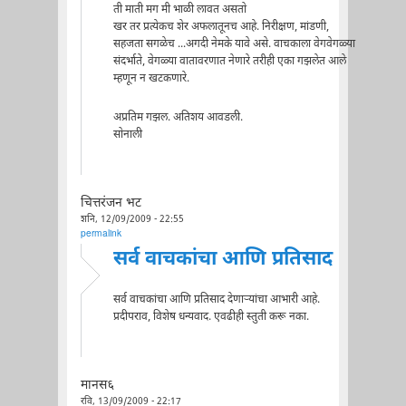
ती माती मग मी भाळी लावत असतो
खर तर प्रत्येकच शेर अफलातूनच आहे. निरीक्षण, मांडणी,
सहजता सगळेच ...अगदी नेमके यावे असे. वाचकाला वेगवेगळ्या
संदर्भाते, वेगळ्या वातावरणात नेणारे तरीही एका गझलेत आले
म्हणून न खटकणारे.
अप्रतिम गझल. अतिशय आवडली.
सोनाली
चित्तरंजन भट
शनि, 12/09/2009 - 22:55
permalink
सर्व वाचकांचा आणि प्रतिसाद
सर्व वाचकांचा आणि प्रतिसाद देणार्‍यांचा आभारी आहे.
प्रदीपराव, विशेष धन्यवाद. एवढीही स्तुती करू नका.
मानस६
रवि, 13/09/2009 - 22:17