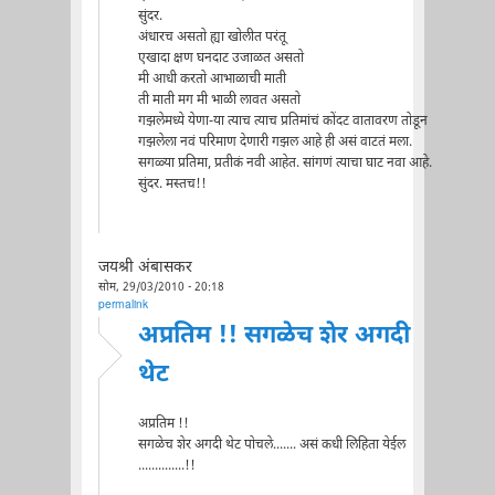
सुंदर.
अंधारच असतो ह्या खोलीत परंतू
एखादा क्षण घनदाट उजाळत असतो
मी आधी करतो आभाळाची माती
ती माती मग मी भाळी लावत असतो
गझलेमध्ये येणा-या त्याच त्याच प्रतिमांचं कोंदट वातावरण तोडून
गझलेला नवं परिमाण देणारी गझल आहे ही असं वाटतं मला.
सगळ्या प्रतिमा, प्रतीकं नवी आहेत. सांगणं त्याचा घाट नवा आहे.
सुंदर. मस्तच!!
जयश्री अंबासकर
सोम, 29/03/2010 - 20:18
permalink
अप्रतिम !! सगळेच शेर अगदी
थेट
अप्रतिम !!
सगळेच शेर अगदी थेट पोचले....... असं कधी लिहिता येईल
..............!!