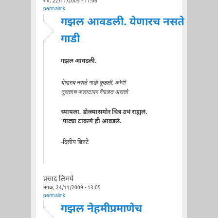
रवि, 22/11/2009 - 11:06
permalink
गझल आवडली. येणारच नसते
गाडी
गझल आवडली.
येणारच नसते गाडी कुठली, कोणी
नुसताच फलाटावर रेंगाळत असतो
च्यायला, डोळ्यासमोर चित्र उभं राह्यलं.
'पाट्या टाकणे'ही आवडले.
-दिलीप बिरुटे
प्रसाद लिमये
मंगळ, 24/11/2009 - 13:05
permalink
गझल नेहमीप्रमाणेच