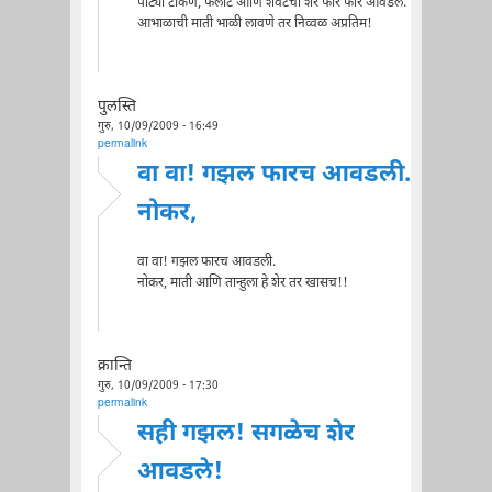
पाट्या टाकणे, फलाट आणि शेवटचा शेर फार फार आवडले.
आभाळाची माती भाळी लावणे तर निव्वळ अप्रतिम!
पुलस्ति
गुरु, 10/09/2009 - 16:49
permalink
वा वा! गझल फारच आवडली.
नोकर,
वा वा! गझल फारच आवडली.
नोकर, माती आणि तान्हुला हे शेर तर खासच!!
क्रान्ति
गुरु, 10/09/2009 - 17:30
permalink
सही गझल! सगळेच शेर
आवडले!