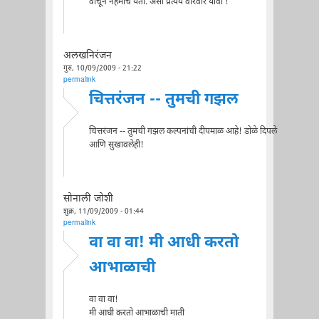
वाचून नेहमीच येतो. असा प्रत्यय वारंवार यावा !
अलखनिरंजन
गुरु, 10/09/2009 - 21:22
permalink
चित्तरंजन -- तुमची गझल
चित्तरंजन -- तुमची गझल कल्पनांची दीपमाळ आहे! डोळे दिपले
आणि सुखावलेही!
सोनाली जोशी
शुक्र, 11/09/2009 - 01:44
permalink
वा वा वा! मी आधी करतो
आभाळाची
वा वा वा!
मी आधी करतो आभाळाची माती