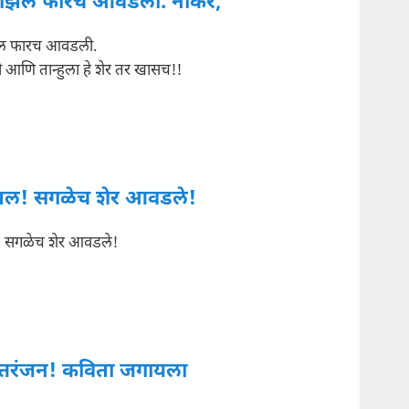
 गझल फारच आवडली. नोकर,
झल फारच आवडली.
 आणि तान्हुला हे शेर तर खासच!!
झल! सगळेच शेर आवडले!
 सगळेच शेर आवडले!
त्तरंजन! कविता जगायला