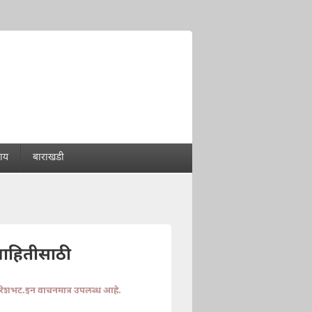
राय
बाराखडी
माहितीसाठी
ुरेशभट.इन वाचनमात्र उपलब्ध आहे.