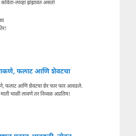
 कविता-लाव्हा झंझावत असतो
नय
ीर!
 टाकणे, फलाट आणि शेवटचा
कणे, फलाट आणि शेवटचा शेर फार फार आवडले.
ाती भाळी लावणे तर निव्वळ अप्रतिम!