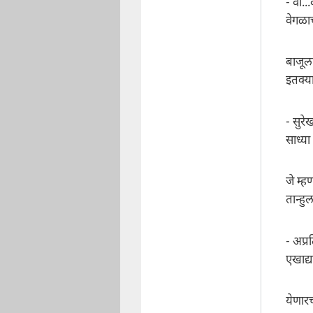
- वा..
वेगळा
बाजूल
इतक्य
- सुरे
साध्य
जे म्
तान्ह
- अप्र
एखाद्य
येणार