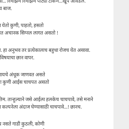
.वा... रिमझिम रिमझिम पाट्या टाकणे...खूप आवडले.
च बाज.
ा येतो कुणी, पाहतो, हसतो
ात अचानक सिग्नल लागत असतो !
ख. हा अनुभव तर प्रत्येकालाच बहुधा रोजच येत असावा.
ा विषयाचा छान वापर.
हणायचे अंधूक जाणवत असते
ुला कुणी आईस चाचपत असतो
तिम. तान्हुल्याने जसे आईला हलकेच चाचपावे, तसे मनाने
ा कल्पनेला अंदाज घेण्यासाठी चाचपावे...! छानच.
च नसते गाडी कुठली, कोणी