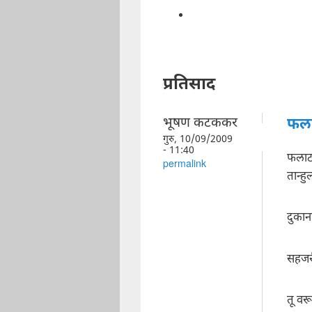
प्रतिसाद
भूषण कटककर
फला
गुरु, 10/09/2009
- 11:40
फलाट,
permalink
तान्ह
दुका
सहजरी
तू वर