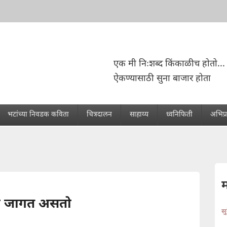
एक मी निःशब्द किंकाळीच होतो...
ऐकण्यासाठी सुना बाजार होता
भटांच्या निवडक कविता
चित्रदालन
साहाय्य
ध्वनिफिती
अभिप्
ता जागत असतो
स