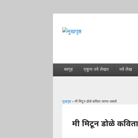
स्वगृह
एकूण नवे लेखन
नवे लेख
मुखपृष्ठ
» मी मिटून डोळे कविता जागत असतो
You are here
मी मिटून डोळे कवि