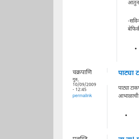
आतुन
-सवि
बेफिक
चक्रपाणि
पाट्या
गुरु,
10/09/2009
पाट्या टा
- 12:45
आभाळाची म
permalink