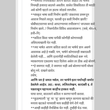
**भाषेच्या नियमाबाबत आपण बोलता आहात त्या भाषेचे
नियमही हजारदा बदलले असतील. शाळेत शिकवितात ती मराठी
असे कोणी म्हटले तर हातच जोडावे लागतील.
**संस्कृत भाषा कशी निर्माण झाली? शंकराच्या डमरूतून
आवाज निघाले त्यातून. फारसी वृत्त कशी निर्माण झाली?
धोबीघाटावरच्या कपडे आपटण्याच्या लयीवरून? सप्तस्वर कसे
निर्माण झाले..? निसर्गातील विविध आवाजांवरून. (जसे, मोर=प,
हत्ती=नि)
**कविता किंवा भाषा यापैकी कोणीही कोणाच्याही
अधिपत्याखाली येत नाही.
**ज्या भाषेत आपण कविता करतो त्या भाषेचे ज्ञान असणे
आवश्यक आहे हे नक्की. पण, भाषेने कोणावरही जबरदस्ती
केलेली नाही.... आणि इतरांनीही मर्यादेपलिकडे करू नये.
व्याकरणाला एकदमच फाटा दिलेला असेल तर ठीक आहे बोलणे.
**हे जमणार नाही, ते जमणार नाही असे बोलणार्‍यांनी मोघम
बोलू नये. दाखले द्यावेत.
तसेच,
आणि जर हे जमत नसेल, तर भाषेने इतर पर्यायही समोर
ठेवलेले आहेत. उदा.- कथा, ललितलेखन, कादंबरी इ. ते
पडताळून पहायला काहीच हरकत नाही.
याचा वापर, सातत्याने कविता न करणार्‍यांनी करावा.
**कुठल्यातरी 'ळु' चा 'ळू' झाला म्हणून कानाला खटकते की
मनाला खटकते याच्याशी मला काहीही घेणे-देणे नाही.
**आम्ही काहीही वैयक्तिक घेत नाही. तुम्हीही घेऊ नका.