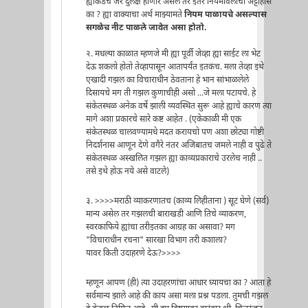
ह्याकडेच जर दुर्लक्ष होणार असेल तर इतर नियमावलींचा अट्टाहास
का ? ह्या वाक्याचा अर्थ माझ्यामते
नियम पाळायचे असल्यास
सगळेच नीट पाळले जावेत असा होतो.
२. मधल्या काळात म्हणजे मी ह्या पूर्वी जेव्हा ह्या साईट ला भेट
देऊ शकलो होतो तेव्हापासून आतापर्यंत इतकंच. मला तेव्हा इथे
एखादी गझल का विचाराधीन ठेवताना हे भान सांभाळलेले
दिसायचे मग ती गझल कुणाचीही असो ...जे मला पटायचे. हे
संकेतस्थळ अनेक वर्षे झाली व्यवस्थित सुरू आहे ह्याचे कारण त्या
मागे अशा प्रकारचे सारे कष्ट आहेत . (एकेकाळी मी एक
संकेतस्थळ चालवण्यामधे मदत करायचो पण अशा छोट्या गोष्टी
निदर्शनास आणून देणे वगैरे नंतर अजिबातच जमले नाही व पुढे ते
संकेतस्थळ अस्खलित गझल ह्या काव्यप्रकाराचे उरलेच नाही ..
तसे इथे होऊ नये असे वाटले)
३. >>>>मराठी व्याकरणातच (काव्य लिहीताना ) सूट घेणे (सर्व)
मान्य असेल तर गझलची बाराखडी आणि तिचे व्याकरण,
स्वरकाफिये ह्यांचा तरीइतका आग्रह का असावा? मग
"विचाराधीन रचना" सारखा विभाग तरी कशाला?
यावर किती उदाहरणे देऊ?>>>>
म्हणून आपण (ही) त्या उदाहरणांचा आधार घ्यायचा का ? आता हे
सर्वमान्य झाले आहे की काय असा मला प्रश्न पडला. तुमची गझल