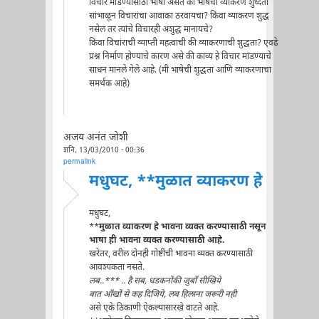
विचार मांडण्यासाठी भाषा असते की भाषेची व्याकरण शुध्दता
सांभाळून विचारांचा आवाका ठरवायचा? किंवा व्याकरण शुद्ध
नसेल तर त्यांचे विचारही अशुद्ध मानायचे?
किंवा विचांराची व्याप्ती महत्वाची की व्याकरणाची शुद्धता? एवढे
प्रश्न निर्माण होण्याचे कारण असे की काव्य हे विचार मांडण्याचे
साधन मानले गेले आहे. (मी भाषेची शुद्धता आणि व्याकरणाचा
समर्थक आहे)
अजय अनंत जोशी
शनि, 13/03/2010 - 00:36
permalink
मधुघट, **मुळात व्याकरण हे
मधुघट,
**
मुळात व्याकरण हे भावना व्यक्त करण्यासाठी नसून
भाषा ही भावना व्यक्त करण्यासाठी आहे.
खरेतर, वरील दोनही गोष्टींची भावना व्यक्त करण्यासाठी
आवश्यकता नसते.
लब..*** .. है सब, धडकनोंकी जुबाँ सीखिये
बात आँखों से कह दिजिये, लब हिलाना जरूरी नही
असे एके ठिकाणी ऐकल्यासारखे वाटते आहे.