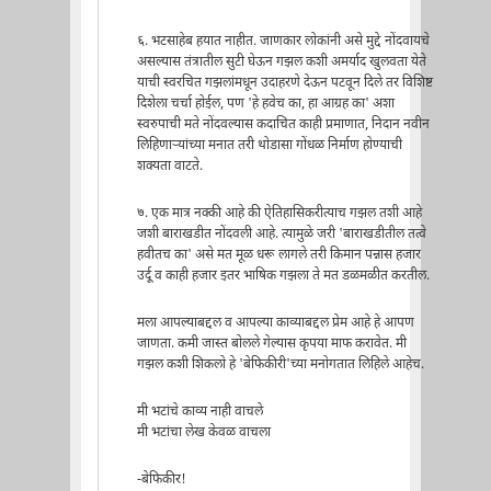
६. भटसाहेब हयात नाहीत. जाणकार लोकांनी असे मुद्दे नोंदवायचे
असल्यास तंत्रातील सुटी घेऊन गझल कशी अमर्याद खुलवता येते
याची स्वरचित गझलांमधून उदाहरणे देऊन पटवून दिले तर विशिष्ट
दिशेला चर्चा होईल, पण 'हे हवेच का, हा आग्रह का' अशा
स्वरुपाची मते नोंदवल्यास कदाचित काही प्रमाणात, निदान नवीन
लिहिणार्‍यांच्या मनात तरी थोडासा गोंधळ निर्माण होण्याची
शक्यता वाटते.
७. एक मात्र नक्की आहे की ऐतिहासिकरीत्याच गझल तशी आहे
जशी बाराखडीत नोंदवली आहे. त्यामुळे जरी 'बाराखडीतील तत्वे
हवीतच का' असे मत मूळ धरू लागले तरी किमान पन्नास हजार
उर्दू व काही हजार इतर भाषिक गझला ते मत डळमळीत करतील.
मला आपल्याबद्दल व आपल्या काव्याबद्दल प्रेम आहे हे आपण
जाणता. कमी जास्त बोलले गेल्यास कृपया माफ करावेत. मी
गझल कशी शिकलो हे 'बेफिकीरी'च्या मनोगतात लिहिले आहेच.
मी भटांचे काव्य नाही वाचले
मी भटांचा लेख केवळ वाचला
-बेफिकीर!