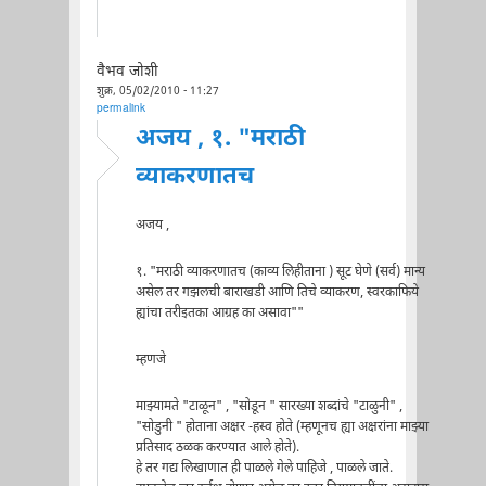
वैभव जोशी
शुक्र, 05/02/2010 - 11:27
permalink
अजय , १. "मराठी
व्याकरणातच
अजय ,
१. "मराठी व्याकरणातच (काव्य लिहीताना ) सूट घेणे (सर्व) मान्य
असेल तर गझलची बाराखडी आणि तिचे व्याकरण, स्वरकाफिये
ह्यांचा तरीइतका आग्रह का असावा""
म्हणजे
माझ्यामते "टाळून" , "सोडून " सारख्या शब्दांचे "टाळुनी" ,
"सोडुनी " होताना अक्षर -हस्व होते (म्हणूनच ह्या अक्षरांना माझ्या
प्रतिसाद ठळक करण्यात आले होते).
हे तर गद्य लिखाणात ही पाळले गेले पाहिजे , पाळले जाते.