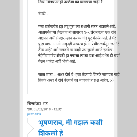
तिचा विनम्रपणेही उल्लेख का करायचा नाही ?
शेवटी ,
मला खरोखरीच ह्या लघु गुरू च्या प्रश्नांनी सतत भंडावले आहे.
आतापर्यंतच्या लेखनात मी साधारण ४-५ शेरांमधल्या एक दोन
अक्षरात अशी (अक्षर -हस्व करण्याची) सूट घेतली आहे. ते शेर
पुन्हा वाचताना मी अजूनही अस्वस्थ होतो. येथील चर्चेतून जर "हे
ठीक आहे" असे समजते तर काही प्रश्न सुटले असते इतकेच.
नेहेमीप्रमाणेच
शेवटी हा ज्याचा त्याचा प्रश्न आहे
इथेच ही चर्चा
येऊन थांबेल अशी भीती आहे.
जाता जाता ... अक्षर दीर्घ चे -हस्व केल्याचे जितके जाणवत नाही
तितके -हस्व चे दीर्घ केल्याने का जाणवते हा प्रश्न आहेच. :-)
चित्तरंजन भट
शुक्र, 05/02/2010 - 12:37
permalink
भूषणराव, मी गझल कशी
शिकलो हे