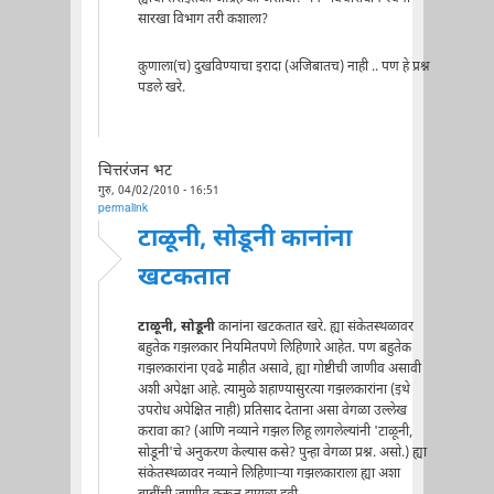
सारखा विभाग तरी कशाला?
कुणाला(च) दुखविण्याचा इरादा (अजिबातच) नाही .. पण हे प्रश्न
पडले खरे.
चित्तरंजन भट
गुरु, 04/02/2010 - 16:51
permalink
टाळूनी, सोडूनी कानांना
खटकतात
टाळूनी, सोडूनी
कानांना खटकतात खरे. ह्या संकेतस्थळावर
बहुतेक गझलकार नियमितपणे लिहिणारे आहेत. पण बहुतेक
गझलकारांना एवढे माहीत असावे, ह्या गोष्टीची जाणीव असावी
अशी अपेक्षा आहे. त्यामुळे शहाण्यासुरत्या गझलकारांना (इथे
उपरोध अपेक्षित नाही) प्रतिसाद देताना असा वेगळा उल्लेख
करावा का? (आणि नव्याने गझल लिहू लागलेल्यांनी 'टाळूनी,
सोडूनी'चे अनुकरण केल्यास कसे? पुन्हा वेगळा प्रश्न. असो.) ह्या
संकेतस्थळावर नव्याने लिहिणाऱ्या गझलकाराला ह्या अशा