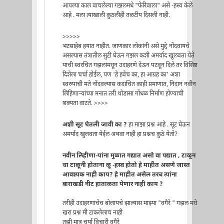
आपल्या काल वाचलेल्या गझलमधे "फेरिवाला" असे -हस्व केले
आहे . मला त्याखाली कुठलीही तळटीप दिसली नाही.
>>>>>
भटसाहेब हयात नाहीत. जाणकार लोकांनी असे मुद्दे नोंदवायचे
असल्यास तंत्रातील सुटी घेऊन गझल कशी अमर्याद खुलवता येते
याची स्वरचित गझलांमधून उदाहरणे देऊन पटवून दिले तर विशिष्ट
दिशेला चर्चा होईल, पण 'हे हवेच का, हा आग्रह का' अशा
स्वरुपाची मते नोंदवल्यास कदाचित काही प्रमाणात, निदान नवीन
लिहिणार्‍यांच्या मनात तरी थोडासा गोंधळ निर्माण होण्याची
शक्यता वाटते. >>>>
अशी सूट घेतली जावी का ?
हा माझा प्रश्न आहे . सूट घेऊन
अमर्याद खुलवता येईल अथवा नाही हा प्रश्नच कुठे येतो?
नवीन लिहीणा-यांना मुळात गद्यात असो वा पद्यात , टाळून
चा टाळूनी होताना ळू -हस्व होतो हे माहीत असणे जास्त
आवश्यक नाही काय? हे माहीत असेल तरच त्यांना
बाराखडी नीट हाताळता येणार नाही काय ?
तरीही उदाहरणाचेच बोलायचे झाल्यास माझ्या "वगैरे " गझल मधे
खरा प्रश्न मी टाकलेलाच नाही
तुझी मात्र चर्या विचारी वगैरे