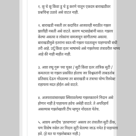
१. ळु चे ळू किंवा डु चे डू करणे यातून एकदम बाराखडीवर
प्रश्नचिन्ह उठावे असे वाटत नाही.
२. बाराखडी नसती तर कदाचित आजवरही मराठीत गझल
झालीही नसती असे वाटते. कारण भटसाहेबांनी स्वतः गझला
केल्या असत्या व लोकांना समजावून सांगीतल्या असत्या.
बाराखडीमुळे इतरांना स्वतःची गझल पडताळून पाहण्याची संधी
तरी आहे. उर्दू किंवा इतर भाषांमधे असे गझलेच्या तंत्रावरील भाष्य
आहे की नाही माहीत नाही.
३. अशा लघू गुरू च्या चुका / सुटी किंवा इतर तांत्रिक सुटी /
कमतरता या गझल प्रकशित होताच जर विश्वस्तांनी ताबडतोब
प्रतिसाद देऊन नोंदवल्या तर बाराखडी व तंत्राचा योग्य रिस्पेक्ट
राहायला मदत होईल असे वाटते.
४. अजयरावांसारख्या स्थिरावलेल्या गझलकाराने निदान असे
होणार नाही हे पाहायला हवेच असेही वाटते. ते अपरिहार्य
असल्यास गझलेखाली टीप म्हणून नोंदवता येतेच.
५. आशय अगदीच 'हलवणारा' असला तर तंत्रातील सुटी ठीक,
पण विशेष नसेल तर निदान सुटी घेतल्या जाऊ नयेत हे पाहायला
हवे. (हे मत या गझलेबाबत नाही.)