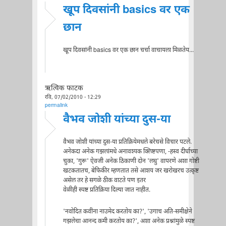
खूप दिवसांनी basics वर एक
छान
खूप दिवसांनी basics वर एक छान चर्चा वाचायला मिळतेय...
ऋत्विक फाटक
रवि, 07/02/2010 - 12:29
permalink
वैभव जोशी यांच्या दुस-या
वैभव जोशी यांच्या दुस-या प्रतिक्रियेमधले बरेचसे विचार पटले.
अनेकदा अनेक गझलांमधे अनावश्यक क्लिष्टपणा, -हस्व दीर्घाच्या
चुका, 'गुरू' ऐवजी अनेक ठिकाणी दोन 'लघु' वापरणे अशा गोष्टी
खटकतातच, बेफिकीर म्हणतात तसे आशय जर खरोखरच उत्कृष्ट
असेल तर हे सगळे ठीक वाटते पण इतर
वेळीही स्पष्ट प्रतिक्रिया दिल्या जात नाहीत.
'नवोदित कवींना नाउमेद करतोय का?', 'उगाच अति-समीक्षेने
गझलेचा आनन्द कमी करतोय का?', अशा अनेक प्रश्नांमुळे स्पष्ट