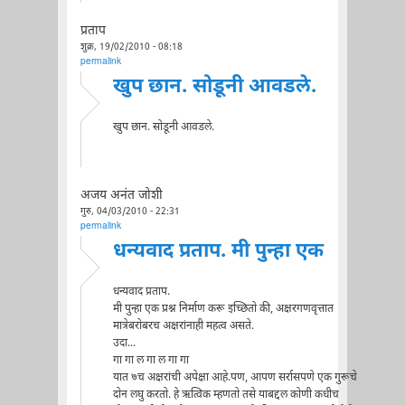
प्रताप
शुक्र, 19/02/2010 - 08:18
permalink
खुप छान. सोडूनी आवडले.
खुप छान. सोडूनी आवडले.
अजय अनंत जोशी
गुरु, 04/03/2010 - 22:31
permalink
धन्यवाद प्रताप. मी पुन्हा एक
धन्यवाद प्रताप.
मी पुन्हा एक प्रश्न निर्माण करू इच्छितो की, अक्षरगणवृत्तात
मात्रेबरोबरच अक्षरांनाही महत्व असते.
उदा...
गा गा ल गा ल गा गा
यात ७च अक्षरांची अपेक्षा आहे.पण, आपण सर्रासपणे एक गुरूचे
दोन लघु करतो. हे ऋत्विक म्हणतो तसे याबद्दल कोणी कधीच