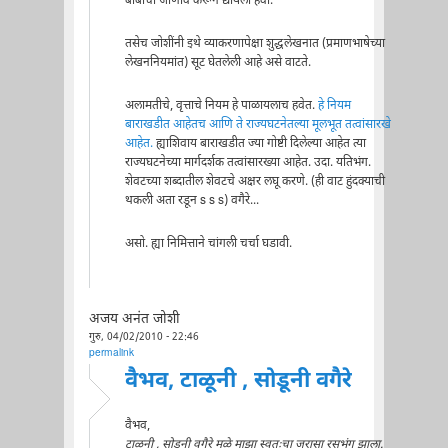
बाबींची जाणीव करून द्यायला हवी.
तसेच जोशींनी इथे व्याकरणापेक्षा शुद्धलेखनात (प्रमाणभाषेच्या
लेखननियमांत) सूट घेतलेली आहे असे वाटते.
अलामतीचे, वृत्ताचे नियम हे पाळायलाच हवेत.
हे नियम
बाराखडीत आहेतच आणि ते राज्यघटनेतल्या मूलभूत तत्वांसारखे
आहेत.
ह्याशिवाय बाराखडीत ज्या गोष्टी दिलेल्या आहेत त्या
राज्यघटनेच्या मार्गदर्शक तत्वांसारख्या आहेत. उदा. यतिभंग.
शेवटच्या शब्दातील शेवटचे अक्षर लघू करणे. (ही वाट हुंदक्याची
थकली अता रडून s s s) वगैरे...
असो. ह्या निमित्ताने चांगली चर्चा घडावी.
अजय अनंत जोशी
गुरु, 04/02/2010 - 22:46
permalink
वैभव, टाळूनी , सोडूनी वगैरे
वैभव,
टाळूनी , सोडूनी वगैरे मुळे माझा स्वतःचा जरासा रसभंग झाला.