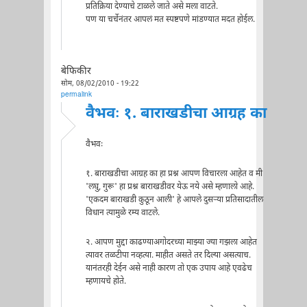
प्रतिक्रिया देण्याचे टाळले जाते असे मला वाटते.
पण या चर्चेनंतर आपलं मत स्पष्टपणे मांडण्यात मदत होईल.
बेफिकीर
सोम, 08/02/2010 - 19:22
permalink
वैभवः १. बाराखडीचा आग्रह का
वैभवः
१. बाराखडीचा आग्रह का हा प्रश्न आपण विचारला आहेत व मी
'लघु, गुरू' हा प्रश्न बाराखडीवर येऊ नये असे म्हणालो आहे.
'एकदम बाराखडी कुठून आली' हे आपले दुसर्‍या प्रतिसादातील
विधान त्यामुळे रम्य वाटले.
२. आपण मुद्दा काढण्याअगोदरच्या माझ्या ज्या गझला आहेत
त्यावर तळटीपा नव्हत्या. माहीत असते तर दिल्या असत्याच.
यानंतरही देईन असे नाही कारण तो एक उपाय आहे एवढेच
म्हणायचे होते.