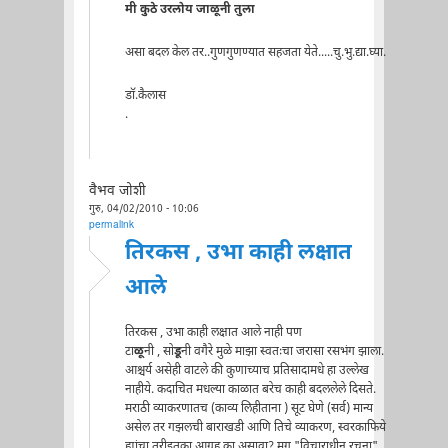
मी कुठे उरलोय जाळूनी तुला
असा बदल केल तर..गुणगुणण्यात सहजता येते.....चु.भु.द्या.घ्या.
डॉ.कैलास
.
वैभव जोशी
गुरु, 04/02/2010 - 10:06
permalink
तिरकस , उभा काही लक्षात
आले
तिरकस , उभा काही लक्षात आले नाही पण
टा
ळू
नी , सो
डू
नी वगैरे मुळे माझा स्वतःचा जरासा रसभंग झाला.
आश्चर्य असेही वाटले की कुणाच्याच प्रतिसादामधे हा उल्लेख
नाहीये. कदाचित मधल्या काळात बरेच काही बदललेले दिसते.
मराठी व्याकरणातच (काव्य लिहीताना ) सूट घेणे (सर्व) मान्य
असेल तर गझलची बाराखडी आणि तिचे व्याकरण, स्वरकाफिये
ह्यांचा तरीइतका आग्रह का असावा? मग "विचाराधीन रचना"