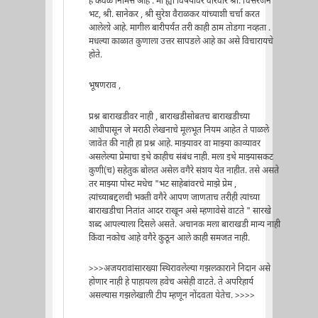
हे केवळ निमित्त आहे . मी ह्या विषयावर वारंवार श्री. चित्तरंजन
भट, श्री. सानेकर , श्री सुरेश वैराळकर यांच्याशी चर्चा करत
आलेलो आहे. मागील बारीपर्यंत तरी काही ठाम तोडगा नव्हता .
मधल्या काळात कुणाला उत्तर सापडले आहे का असे विचारायचे
होते.
भूषणराव ,
प्रश्न बाराखडीवर नाही , बाराखडीसोबतच बाराखडीच्या
आधीपासून जे मराठी लेखनाचे मूलभूत नियम आहेत ते पाळले
जावेत की नाही हा प्रश्न आहे. माझ्यावर वा माझ्या काव्यावर
असलेल्या प्रेमाचा इथे काहीच संबंध नाही. मला इथे माझ्यासकट
कुणी(च) सहेतुक बोलत असेल वगैरे संशय येत नाहीत. तसे असते
तर माझ्या पोस्ट मधेच "भट साहेबांवरचे माझे प्रेम ,
त्यांच्याबद्दलची भक्ती वगैरे आपण जाणताच तरीही त्यांच्या
बाराखडीचा नितांत आदर राखून असे म्हणावेसे वाटते " सारखे
शब्द आपल्याला दिसले असते. अचानक मला बाराखडी मान्य नाही
किंवा नकोच आहे वगैरे कुठून आले काही समजत नाही.
>>>अजयरावांसारख्या स्थिरावलेल्या गझलकाराने निदान असे
होणार नाही हे पाहायला हवेच असेही वाटते. ते अपरिहार्य
असल्यास गझलेखाली टीप म्हणून नोंदवता येतेच. >>>>