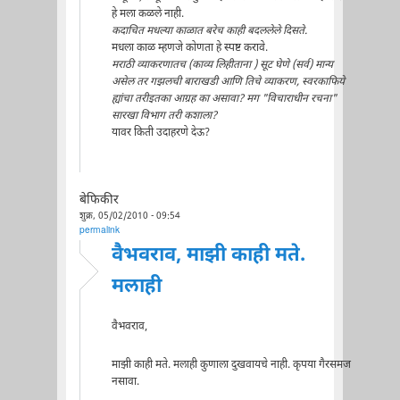
हे मला कळले नाही.
कदाचित मधल्या काळात बरेच काही बदललेले दिसते.
मधला काळ म्हणजे कोणता हे स्पष्ट करावे.
मराठी व्याकरणातच (काव्य लिहीताना ) सूट घेणे (सर्व) मान्य
असेल तर गझलची बाराखडी आणि तिचे व्याकरण, स्वरकाफिये
ह्यांचा तरीइतका आग्रह का असावा? मग "विचाराधीन रचना"
सारखा विभाग तरी कशाला?
यावर किती उदाहरणे देऊ?
बेफिकीर
शुक्र, 05/02/2010 - 09:54
permalink
वैभवराव, माझी काही मते.
मलाही
वैभवराव,
माझी काही मते. मलाही कुणाला दुखवायचे नाही. कृपया गैरसमज
नसावा.