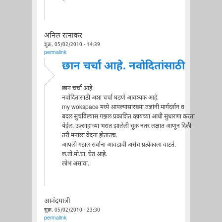
अनिल रत्नाकर
शुक्र, 05/02/2010 - 14:39
permalink
छान चर्चा आहे. नवोदितांसाठी
छान चर्चा आहे.
नवोदितांसाठी अशा चर्चा घडणे आवश्यक आहे.
my wokspace मध्ये आपल्यासारख्या तज्ञांनी मार्गदर्शन व
बदल सुचविल्यास गझल प्रकाशित व्हायच्या आधी सुधारणा करता
येईल. ऊत्साहाच्या भरात झालेली चूक नंतर लक्षात आणून दिली
तरी मनाला वेदना होतातच.
आपली गझल सर्वांना आवडावी असेच प्रत्येकाला वाटते.
ल.तो.मो.घा. घेत आहे.
लोभ असावा.
आनंदयात्री
शुक्र, 05/02/2010 - 23:30
permalink