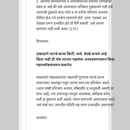
३. आपल्या काव्यावरच्या व आपल्यावरच्या प्रेमाच्या उल्लेखाचा
संबंध हा आहे की जसे आपल्याला अजिबात दुखवायचे नाही तसे
आपणही दुखवले जाऊ नयेत व या चर्चेचा परिणाम आपल्या
मैत्रीवर होऊ नये इतकेच म्हणायचे होते. आता 'एवढ्या अन
तेवढ्या वरून प्रभावित होते ती मैत्री कसली' असे आपण
म्हणणार नाही अशी आशा:-)) (गं.)
चित्तरंजनः
एखाद्याने भटांचे काव्य किती, कसे, केवढे वाचले आहे
किंवा नाही ही गोष्ट त्याच्या गझलेचा अनघडपणावरून किंवा
गझलसौष्ठवावरून कळतेच.
माझ्यामते गझलकाराच्या गझलांची गुणवत्ता भटांचे काव्य
वाचण्यावर अवलंबून नसून त्याच्या स्वतःच्या प्रतिभेवर असते.
(आता माझी प्रतिभाच अनघड, सौष्ठवहीन व मरतुकडी असली तर
मान्य आहे). पण वाचनातून माणूस अभ्यासक, समीक्षक बनेल,
कवी हा मुळातच कवी असतो. त्याला वाचनाची आवश्यकता नसते
असे माझे मत! जगातील पहिली पद्य रचना प्रभावहीन असणारच!
धन्यवाद!