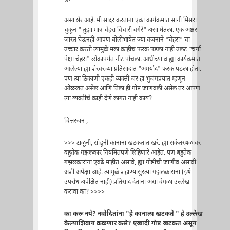
असा शेर आहे. मी सादर करताना एका कार्यक्रमात सानी मिसरा
चुकून " तुझा मात्र चेहरा विचारी वगैरे" असा घेतला. एक अक्षर
जास्त घेऊनही आपण बोलीभाषेत ज्या वजनाने "चेहरा" चा
उच्चार करतो त्यामुळे मला काहीच फरक पडला नाही उलट "चर्या
पेक्षा चेहरा" लोकांपर्यंत नीट पोचला. आधीच्या व ह्या कार्यक्रमात
आलेल्या ह्या शेरवरच्या प्रतिसादात "अमर्याद" फरक पडला होता.
पण त्या ठिकाणी एकही व्यक्ती जर हा भुजंगप्रयात म्हणून
ओळखत असेल आणि तिला ही गोष्ट जाणवली असेल तर आपण
त्या व्यक्तीचे काही देणे लागत नाही काय?
चित्तरंजन ,
>>> टाळूनी, सोडूनी कानांना खटकतात खरे. ह्या संकेतस्थळावर
बहुतेक गझलकार नियमितपणे लिहिणारे आहेत. पण बहुतेक
गझलकारांना एवढे माहीत असावे, ह्या गोष्टीची जाणीव असावी
अशी अपेक्षा आहे. त्यामुळे शहाण्यासुरत्या गझलकारांना (इथे
उपरोध अपेक्षित नाही) प्रतिसाद देताना असा वेगळा उल्लेख
करावा का? >>>>
का करू नये? नवोदितांना "हे कानाला खटकते " हे उल्लेख
केल्याशिवाय कळणार कसे? एखादी गोष्ट खटकत असून