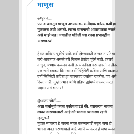
माणूस
@भूषण....
पण वाचनातून माणूस अभ्यासक, समीक्षक बनेल, कवी हा
मुळातच कवी असतो. त्याला वाचनाची आवश्यकता नसते
असे माझे मत! जगातील पहिली पद्य रचना प्रभावहीन
असणारच!
हे मत अतिशय चुकीचे आहे. कवी होण्यासाठी जन्मजात प्रतिभा
जरी आवश्यक असली तरी निव्वळ तेवढेच पुरेसे नाही. इतरांचे
वाचून, अभ्यास करूनच कवी उत्तम कविता करू शकतो. नाहीतर
एखाद्याने वयाच्या विसाव्या वर्षी लिहिलेली कविता आणि साठाव्या
वर्षी लिहिलेली कविता ह्या सारख्याच दर्जाच्या राहतील. पण असे
दिसत नाही! तुम्ही प्रभाव आणि प्रतिभा ह्यांमध्ये गफलत करत
आहात असं वाटतंय!
@अजय जोशी.....
अशा चर्चांमुळे फक्त एवढेच वाटते की, व्याकरण भावना
व्यक्त करण्यासाठी आहे की भावना व्याकरण रहावे
म्हणून..?
मुळात व्याकरण हे भावना व्यक्त करण्यासाठी नसून भाषा ही
भावना व्यक्त करण्यासाठी आहे. आणि व्याकरण हे भाषा व्यक्त