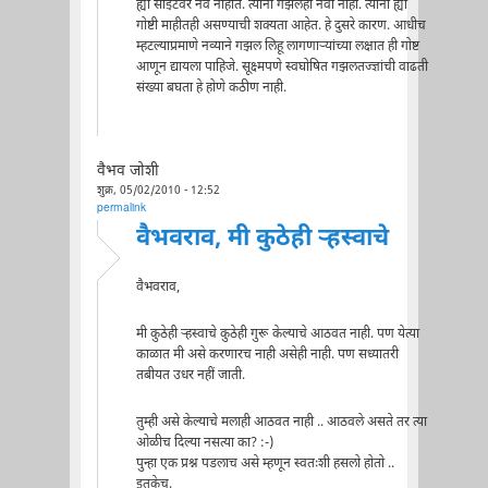
ह्या साइटवर नवे नाहीत. त्यांना गझलही नवी नाही. त्यांना ह्या
गोष्टी माहीतही असण्याची शक्यता आहेत. हे दुसरे कारण. आधीच
म्हटल्याप्रमाणे नव्याने गझल लिहू लागणाऱ्यांच्या लक्षात ही गोष्ट
आणून द्यायला पाहिजे. सूक्ष्मपणे स्वघोषित गझलतज्ज्ञांची वाढती
संख्या बघता हे होणे कठीण नाही.
वैभव जोशी
शुक्र, 05/02/2010 - 12:52
permalink
वैभवराव, मी कुठेही ऱ्हस्वाचे
वैभवराव,
मी कुठेही ऱ्हस्वाचे कुठेही गुरू केल्याचे आठवत नाही. पण येत्या
काळात मी असे करणारच नाही असेही नाही. पण सध्यातरी
तबीयत उधर नहीं जाती.
तुम्ही असे केल्याचे मलाही आठवत नाही .. आठवले असते तर त्या
ओळीच दिल्या नसत्या का? :-)
पुन्हा एक प्रश्न पडलाच असे म्हणून स्वतःशी हसलो होतो ..
इतकेच.