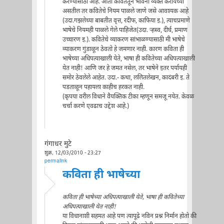
करण्यासाठी आहे. आता कवितेतून भावना व्यक्त करायच्या
असतील तर कवितेचे नियम पाळले जाणे जसे आवश्यक आहे
(उदा.गझलेच्या बाबतीत वृत्त, रदीफ, काफिया इ.), त्याचप्रमाणे
भाषेचे नियमही पाळले गेले पाहिजेत(उदा. र्‍हस्व, दीर्घ, प्रमाण
उच्चारण इ.). कवितेचे व्याकरण सांभाळण्यासाठी मी भाषेचे
व्याकरण गुंडाळून ठेवतो हे जमणार नाही. कारण कविता ही
भाषेच्या अधिपत्याखाली येते, भाषा ही कवितेच्या अधिपत्याखाली
येत नाही! आणि जर हे जमत नसेल, तर भाषेने इतर पर्यायही
समोर ठेवलेले आहेत. उदा.- कथा, ललितलेखन, कादंबरी इ. ते
पडताळून पहायला काहीच हरकत नाही.
(कृपया वरील विधाने वैयक्तिक टीका म्हणून समजू नयेत. केवळ
चर्चा करणे एवढाच उद्देश आहे.)
गंगाधर मुटे
शुक्र, 12/03/2010 - 23:27
permalink
कविता ही भाषेच्या
कविता ही भाषेच्या अधिपत्याखाली येते, भाषा ही कवितेच्या
अधिपत्याखाली येत नाही!
या विधानाशी सहमत आहे पण त्यापूढे नविन प्रश्न निर्मान होतो की