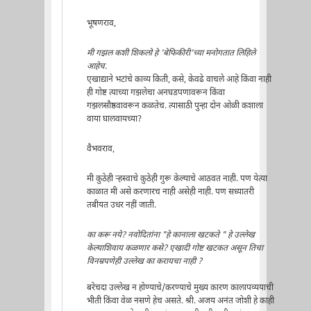
भूषणराव,
मी गझल कशी शिकलो हे 'बेफिकीरी'च्या मनोगतात लिहिले
आहेच.
एखाद्याने भटांचे काव्य किती, कसे, केवढे वाचले आहे किंवा नाही
ही गोष्ट त्याच्या गझलेचा अनघडपणावरून किंवा
गझलसौष्ठवावरून कळतेच. त्यासाठी पुन्हा दोन ओळी कशाला
वाया घालवायच्या?
वैभवराव,
मी कुठेही ऱ्हस्वाचे कुठेही गुरू केल्याचे आठवत नाही. पण येत्या
काळात मी असे करणारच नाही असेही नाही. पण सध्यातरी
तबीयत उधर नहीं जाती.
का करू नये? नवोदितांना "हे कानाला खटकते " हे उल्लेख
केल्याशिवाय कळणार कसे? एखादी गोष्ट खटकत असून तिचा
विनम्रपणेही उल्लेख का करायचा नाही ?
बरेचदा उल्लेख न होण्याचे/करण्याचे मुख्य कारण कालापव्ययाची
भीती किंवा वेळ नसणे हेच असते. श्री. अजय अनंत जोशी हे काही