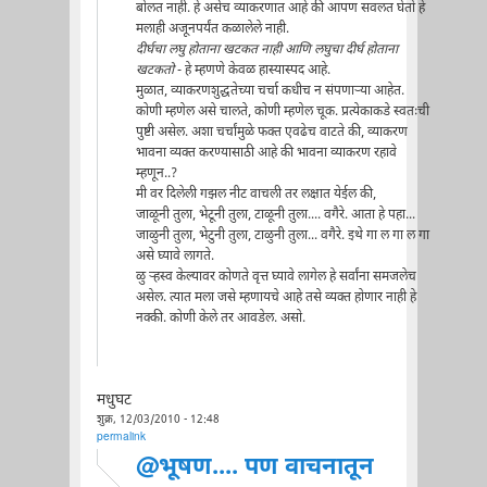
बोलत नाही. हे असेच व्याकरणात आहे की आपण सवलत घेतो हे
मलाही अजूनपर्यंत कळालेले नाही.
दीर्घचा लघु होताना खटकत नाही आणि लघुचा दीर्घ होताना
खटकतो
- हे म्हणणे केवळ हास्यास्पद आहे.
मुळात, व्याकरणशुद्धतेच्या चर्चा कधीच न संपणार्‍या आहेत.
कोणी म्हणेल असे चालते, कोणी म्हणेल चूक. प्रत्येकाकडे स्वतःची
पुष्टी असेल. अशा चर्चांमुळे फक्त एवढेच वाटते की, व्याकरण
भावना व्यक्त करण्यासाठी आहे की भावना व्याकरण रहावे
म्हणून..?
मी वर दिलेली गझल नीट वाचली तर लक्षात येईल की,
जाळूनी तुला, भेटूनी तुला, टाळूनी तुला.... वगैरे. आता हे पहा...
जाळुनी तुला, भेटुनी तुला, टाळुनी तुला... वगैरे. इथे गा ल गा ल गा
असे घ्यावे लागते.
ळु र्‍हस्व केल्यावर कोणते वृत्त घ्यावे लागेल हे सर्वांना समजलेच
असेल. त्यात मला जसे म्हणायचे आहे तसे व्यक्त होणार नाही हे
नक्की. कोणी केले तर आवडेल. असो.
मधुघट
शुक्र, 12/03/2010 - 12:48
permalink
@भूषण.... पण वाचनातून