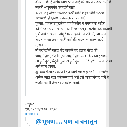
बोलत नाही. हे असेच व्याकरणात आहे की आपण सवलत घेतो हे
मलाही अजूनपर्यंत कळालेले नाही.
दीर्घचा लघु होताना खटकत नाही आणि लघुचा दीर्घ होताना
खटकतो
- हे म्हणणे केवळ हास्यास्पद आहे.
मुळात, व्याकरणशुद्धतेच्या चर्चा कधीच न संपणार्‍या आहेत.
कोणी म्हणेल असे चालते, कोणी म्हणेल चूक. प्रत्येकाकडे स्वतःची
पुष्टी असेल. अशा चर्चांमुळे फक्त एवढेच वाटते की, व्याकरण
भावना व्यक्त करण्यासाठी आहे की भावना व्याकरण रहावे
म्हणून..?
मी वर दिलेली गझल नीट वाचली तर लक्षात येईल की,
जाळूनी तुला, भेटूनी तुला, टाळूनी तुला.... वगैरे. आता हे पहा...
जाळुनी तुला, भेटुनी तुला, टाळुनी तुला... वगैरे. इथे गा ल गा ल गा
असे घ्यावे लागते.
ळु र्‍हस्व केल्यावर कोणते वृत्त घ्यावे लागेल हे सर्वांना समजलेच
असेल. त्यात मला जसे म्हणायचे आहे तसे व्यक्त होणार नाही हे
नक्की. कोणी केले तर आवडेल. असो.
मधुघट
शुक्र, 12/03/2010 - 12:48
permalink
@भूषण.... पण वाचनातून