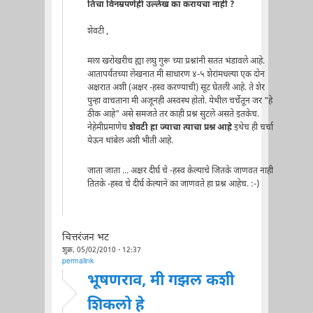
तिचा विनम्रपणेही उल्लेख का करायचा नाही ?
शेवटी ,
मला खरोखरीच ह्या लघु गुरू च्या प्रश्नांनी सतत भंडावले आहे.
आतापर्यंतच्या लेखनात मी साधारण ४-५ शेरांमधल्या एक दोन
अक्षरात अशी (अक्षर -हस्व करण्याची) सूट घेतली आहे. ते शेर
पुन्हा वाचताना मी अजूनही अस्वस्थ होतो. येथील चर्चेतून जर "हे
ठीक आहे" असे समजते तर काही प्रश्न सुटले असते इतकेच.
नेहेमीप्रमाणेच
शेवटी हा ज्याचा त्याचा प्रश्न आहे
इथेच ही चर्चा
येऊन थांबेल अशी भीती आहे.
जाता जाता ... अक्षर दीर्घ चे -हस्व केल्याचे जितके जाणवत नाही
तितके -हस्व चे दीर्घ केल्याने का जाणवते हा प्रश्न आहेच. :-)
चित्तरंजन भट
शुक्र, 05/02/2010 - 12:37
permalink
भूषणराव, मी गझल कशी
शिकलो हे