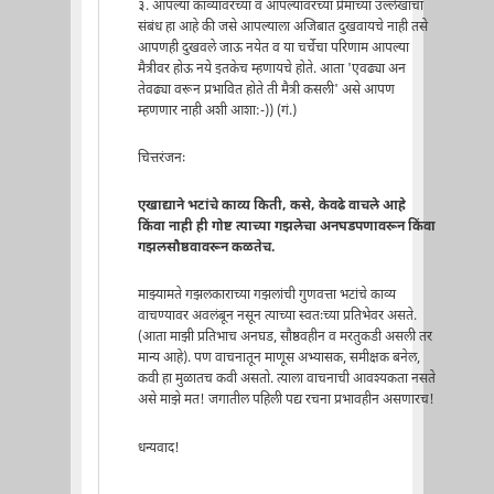
३. आपल्या काव्यावरच्या व आपल्यावरच्या प्रेमाच्या उल्लेखाचा
संबंध हा आहे की जसे आपल्याला अजिबात दुखवायचे नाही तसे
आपणही दुखवले जाऊ नयेत व या चर्चेचा परिणाम आपल्या
मैत्रीवर होऊ नये इतकेच म्हणायचे होते. आता 'एवढ्या अन
तेवढ्या वरून प्रभावित होते ती मैत्री कसली' असे आपण
म्हणणार नाही अशी आशा:-)) (गं.)
चित्तरंजनः
एखाद्याने भटांचे काव्य किती, कसे, केवढे वाचले आहे
किंवा नाही ही गोष्ट त्याच्या गझलेचा अनघडपणावरून किंवा
गझलसौष्ठवावरून कळतेच.
माझ्यामते गझलकाराच्या गझलांची गुणवत्ता भटांचे काव्य
वाचण्यावर अवलंबून नसून त्याच्या स्वतःच्या प्रतिभेवर असते.
(आता माझी प्रतिभाच अनघड, सौष्ठवहीन व मरतुकडी असली तर
मान्य आहे). पण वाचनातून माणूस अभ्यासक, समीक्षक बनेल,
कवी हा मुळातच कवी असतो. त्याला वाचनाची आवश्यकता नसते
असे माझे मत! जगातील पहिली पद्य रचना प्रभावहीन असणारच!
धन्यवाद!