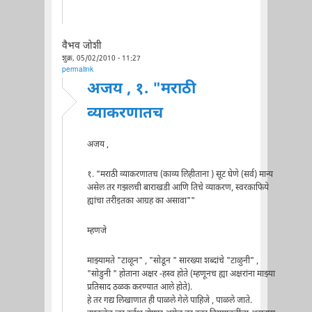
वैभव जोशी
शुक्र, 05/02/2010 - 11:27
permalink
अजय , १. "मराठी
व्याकरणातच
अजय ,
१. "मराठी व्याकरणातच (काव्य लिहीताना ) सूट घेणे (सर्व) मान्य
असेल तर गझलची बाराखडी आणि तिचे व्याकरण, स्वरकाफिये
ह्यांचा तरीइतका आग्रह का असावा""
म्हणजे
माझ्यामते "टाळून" , "सोडून " सारख्या शब्दांचे "टाळुनी" ,
"सोडुनी " होताना अक्षर -हस्व होते (म्हणूनच ह्या अक्षरांना माझ्या
प्रतिसाद ठळक करण्यात आले होते).
हे तर गद्य लिखाणात ही पाळले गेले पाहिजे , पाळले जाते.