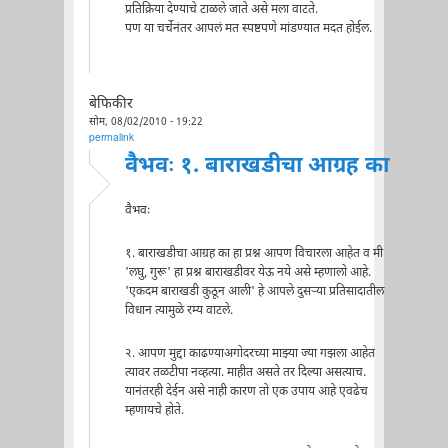
प्रतिक्रिया देण्याचे टाळले जाते असे मला वाटते.
पण या चर्चेनंतर आपलं मत स्पष्टपणे मांडण्यात मदत होईल.
बेफिकीर
सोम, 08/02/2010 - 19:22
permalink
वैभवः १. बाराखडीचा आग्रह का
वैभवः
१. बाराखडीचा आग्रह का हा प्रश्न आपण विचारला आहेत व मी
'लघु, गुरू' हा प्रश्न बाराखडीवर येऊ नये असे म्हणालो आहे.
'एकदम बाराखडी कुठून आली' हे आपले दुसर्‍या प्रतिसादातील
विधान त्यामुळे रम्य वाटले.
२. आपण मुद्दा काढण्याअगोदरच्या माझ्या ज्या गझला आहेत
त्यावर तळटीपा नव्हत्या. माहीत असते तर दिल्या असत्याच.
यानंतरही देईन असे नाही कारण तो एक उपाय आहे एवढेच
म्हणायचे होते.