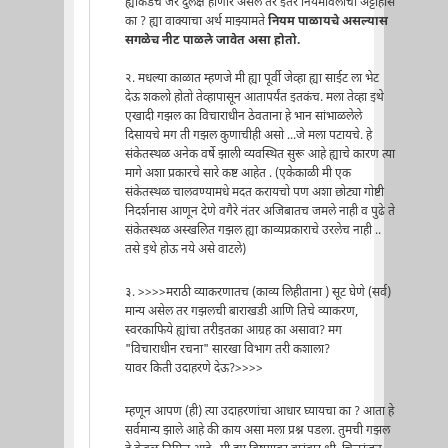
ह्याकडेच जर दुर्लक्ष होणार असेल तर इतर नियमावलींचा अट्टाहास
का ? ह्या वाक्याचा अर्थ माझ्यामते
नियम पाळायचे असल्यास
सगळेच नीट पाळले जावेत असा होतो.
२. मधल्या काळात म्हणजे मी ह्या पूर्वी जेव्हा ह्या साईट ला भेट
देऊ शकलो होतो तेव्हापासून आतापर्यंत इतकंच. मला तेव्हा इथे
एखादी गझल का विचाराधीन ठेवताना हे भान सांभाळलेले
दिसायचे मग ती गझल कुणाचीही असो ...जे मला पटायचे. हे
संकेतस्थळ अनेक वर्षे झाली व्यवस्थित सुरू आहे ह्याचे कारण त्या
मागे अशा प्रकारचे सारे कष्ट आहेत . (एकेकाळी मी एक
संकेतस्थळ चालवण्यामधे मदत करायचो पण अशा छोट्या गोष्टी
निदर्शनास आणून देणे वगैरे नंतर अजिबातच जमले नाही व पुढे ते
संकेतस्थळ अस्खलित गझल ह्या काव्यप्रकाराचे उरलेच नाही ..
तसे इथे होऊ नये असे वाटले)
३. >>>>मराठी व्याकरणातच (काव्य लिहीताना ) सूट घेणे (सर्व)
मान्य असेल तर गझलची बाराखडी आणि तिचे व्याकरण,
स्वरकाफिये ह्यांचा तरीइतका आग्रह का असावा? मग
"विचाराधीन रचना" सारखा विभाग तरी कशाला?
यावर किती उदाहरणे देऊ?>>>>
म्हणून आपण (ही) त्या उदाहरणांचा आधार घ्यायचा का ? आता हे
सर्वमान्य झाले आहे की काय असा मला प्रश्न पडला. तुमची गझल