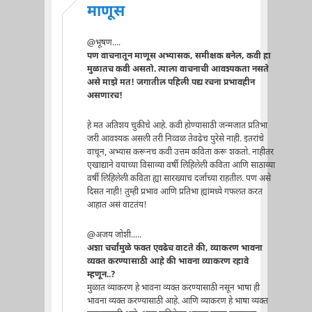
माणूस
@भूषण....
पण वाचनातून माणूस अभ्यासक, समीक्षक बनेल, कवी हा
मुळातच कवी असतो. त्याला वाचनाची आवश्यकता नसते
असे माझे मत! जगातील पहिली पद्य रचना प्रभावहीन
असणारच!
हे मत अतिशय चुकीचे आहे. कवी होण्यासाठी जन्मजात प्रतिभा
जरी आवश्यक असली तरी निव्वळ तेवढेच पुरेसे नाही. इतरांचे
वाचून, अभ्यास करूनच कवी उत्तम कविता करू शकतो. नाहीतर
एखाद्याने वयाच्या विसाव्या वर्षी लिहिलेली कविता आणि साठाव्या
वर्षी लिहिलेली कविता ह्या सारख्याच दर्जाच्या राहतील. पण असे
दिसत नाही! तुम्ही प्रभाव आणि प्रतिभा ह्यांमध्ये गफलत करत
आहात असं वाटतंय!
@अजय जोशी.....
अशा चर्चांमुळे फक्त एवढेच वाटते की, व्याकरण भावना
व्यक्त करण्यासाठी आहे की भावना व्याकरण रहावे
म्हणून..?
मुळात व्याकरण हे भावना व्यक्त करण्यासाठी नसून भाषा ही
भावना व्यक्त करण्यासाठी आहे. आणि व्याकरण हे भाषा व्यक्त