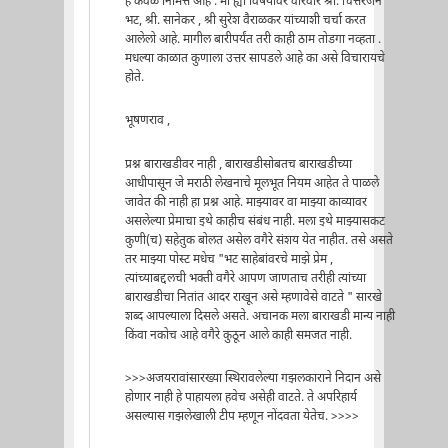
हे केवळ निमित्त आहे . मी ह्या विषयावर वारंवार श्री. चित्तरंजन
भट, श्री. सानेकर , श्री सुरेश वैराळकर यांच्याशी चर्चा करत
आलेलो आहे. मागील बारीपर्यंत तरी काही ठाम तोडगा नव्हता .
मधल्या काळात कुणाला उत्तर सापडले आहे का असे विचारायचे
होते.
भूषणराव ,
प्रश्न बाराखडीवर नाही , बाराखडीसोबतच बाराखडीच्या
आधीपासून जे मराठी लेखनाचे मूलभूत नियम आहेत ते पाळले
जावेत की नाही हा प्रश्न आहे. माझ्यावर वा माझ्या काव्यावर
असलेल्या प्रेमाचा इथे काहीच संबंध नाही. मला इथे माझ्यासकट
कुणी(च) सहेतुक बोलत असेल वगैरे संशय येत नाहीत. तसे असते
तर माझ्या पोस्ट मधेच "भट साहेबांवरचे माझे प्रेम ,
त्यांच्याबद्दलची भक्ती वगैरे आपण जाणताच तरीही त्यांच्या
बाराखडीचा नितांत आदर राखून असे म्हणावेसे वाटते " सारखे
शब्द आपल्याला दिसले असते. अचानक मला बाराखडी मान्य नाही
किंवा नकोच आहे वगैरे कुठून आले काही समजत नाही.
>>>अजयरावांसारख्या स्थिरावलेल्या गझलकाराने निदान असे
होणार नाही हे पाहायला हवेच असेही वाटते. ते अपरिहार्य
असल्यास गझलेखाली टीप म्हणून नोंदवता येतेच. >>>>