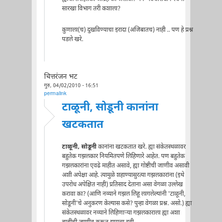
सारखा विभाग तरी कशाला?
कुणाला(च) दुखविण्याचा इरादा (अजिबातच) नाही .. पण हे प्रश्न
पडले खरे.
चित्तरंजन भट
गुरु, 04/02/2010 - 16:51
permalink
टाळूनी, सोडूनी कानांना
खटकतात
टाळूनी, सोडूनी
कानांना खटकतात खरे. ह्या संकेतस्थळावर
बहुतेक गझलकार नियमितपणे लिहिणारे आहेत. पण बहुतेक
गझलकारांना एवढे माहीत असावे, ह्या गोष्टीची जाणीव असावी
अशी अपेक्षा आहे. त्यामुळे शहाण्यासुरत्या गझलकारांना (इथे
उपरोध अपेक्षित नाही) प्रतिसाद देताना असा वेगळा उल्लेख
करावा का? (आणि नव्याने गझल लिहू लागलेल्यांनी 'टाळूनी,
सोडूनी'चे अनुकरण केल्यास कसे? पुन्हा वेगळा प्रश्न. असो.) ह्या
संकेतस्थळावर नव्याने लिहिणाऱ्या गझलकाराला ह्या अशा