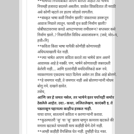
**भाषेच्या नियमाबाबत आपण बोलता आहात त्या भाषेचे
नियमही हजारदा बदलले असतील. शाळेत शिकवितात ती मराठी
असे कोणी म्हटले तर हातच जोडावे लागतील.
**संस्कृत भाषा कशी निर्माण झाली? शंकराच्या डमरूतून
आवाज निघाले त्यातून. फारसी वृत्त कशी निर्माण झाली?
धोबीघाटावरच्या कपडे आपटण्याच्या लयीवरून? सप्तस्वर कसे
निर्माण झाले..? निसर्गातील विविध आवाजांवरून. (जसे, मोर=प,
हत्ती=नि)
**कविता किंवा भाषा यापैकी कोणीही कोणाच्याही
अधिपत्याखाली येत नाही.
**ज्या भाषेत आपण कविता करतो त्या भाषेचे ज्ञान असणे
आवश्यक आहे हे नक्की. पण, भाषेने कोणावरही जबरदस्ती
केलेली नाही.... आणि इतरांनीही मर्यादेपलिकडे करू नये.
व्याकरणाला एकदमच फाटा दिलेला असेल तर ठीक आहे बोलणे.
**हे जमणार नाही, ते जमणार नाही असे बोलणार्‍यांनी मोघम
बोलू नये. दाखले द्यावेत.
तसेच,
आणि जर हे जमत नसेल, तर भाषेने इतर पर्यायही समोर
ठेवलेले आहेत. उदा.- कथा, ललितलेखन, कादंबरी इ. ते
पडताळून पहायला काहीच हरकत नाही.
याचा वापर, सातत्याने कविता न करणार्‍यांनी करावा.
**कुठल्यातरी 'ळु' चा 'ळू' झाला म्हणून कानाला खटकते की
मनाला खटकते याच्याशी मला काहीही घेणे-देणे नाही.
**आम्ही काहीही वैयक्तिक घेत नाही. तुम्हीही घेऊ नका.