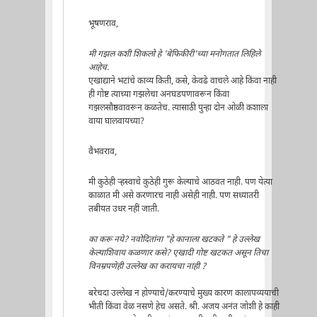
भूषणराव,
मी गझल कशी शिकलो हे 'बेफिकीरी'च्या मनोगतात लिहिले
आहेच.
एखाद्याने भटांचे काव्य किती, कसे, केवढे वाचले आहे किंवा नाही
ही गोष्ट त्याच्या गझलेचा अनघडपणावरून किंवा
गझलसौष्ठवावरून कळतेच. त्यासाठी पुन्हा दोन ओळी कशाला
वाया घालवायच्या?
वैभवराव,
मी कुठेही ऱ्हस्वाचे कुठेही गुरू केल्याचे आठवत नाही. पण येत्या
काळात मी असे करणारच नाही असेही नाही. पण सध्यातरी
तबीयत उधर नहीं जाती.
का करू नये? नवोदितांना "हे कानाला खटकते " हे उल्लेख
केल्याशिवाय कळणार कसे? एखादी गोष्ट खटकत असून तिचा
विनम्रपणेही उल्लेख का करायचा नाही ?
बरेचदा उल्लेख न होण्याचे/करण्याचे मुख्य कारण कालापव्ययाची
भीती किंवा वेळ नसणे हेच असते. श्री. अजय अनंत जोशी हे काही