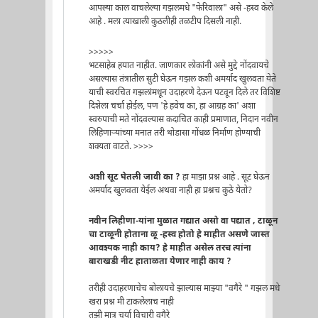
आपल्या काल वाचलेल्या गझलमधे "फेरिवाला" असे -हस्व केले
आहे . मला त्याखाली कुठलीही तळटीप दिसली नाही.
>>>>>
भटसाहेब हयात नाहीत. जाणकार लोकांनी असे मुद्दे नोंदवायचे
असल्यास तंत्रातील सुटी घेऊन गझल कशी अमर्याद खुलवता येते
याची स्वरचित गझलांमधून उदाहरणे देऊन पटवून दिले तर विशिष्ट
दिशेला चर्चा होईल, पण 'हे हवेच का, हा आग्रह का' अशा
स्वरुपाची मते नोंदवल्यास कदाचित काही प्रमाणात, निदान नवीन
लिहिणार्‍यांच्या मनात तरी थोडासा गोंधळ निर्माण होण्याची
शक्यता वाटते. >>>>
अशी सूट घेतली जावी का ?
हा माझा प्रश्न आहे . सूट घेऊन
अमर्याद खुलवता येईल अथवा नाही हा प्रश्नच कुठे येतो?
नवीन लिहीणा-यांना मुळात गद्यात असो वा पद्यात , टाळून
चा टाळूनी होताना ळू -हस्व होतो हे माहीत असणे जास्त
आवश्यक नाही काय? हे माहीत असेल तरच त्यांना
बाराखडी नीट हाताळता येणार नाही काय ?
तरीही उदाहरणाचेच बोलायचे झाल्यास माझ्या "वगैरे " गझल मधे
खरा प्रश्न मी टाकलेलाच नाही
तुझी मात्र चर्या विचारी वगैरे