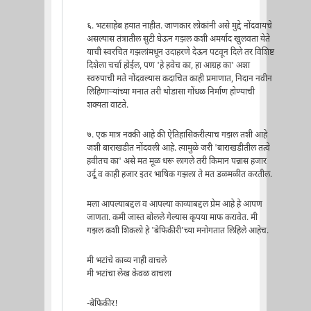
६. भटसाहेब हयात नाहीत. जाणकार लोकांनी असे मुद्दे नोंदवायचे
असल्यास तंत्रातील सुटी घेऊन गझल कशी अमर्याद खुलवता येते
याची स्वरचित गझलांमधून उदाहरणे देऊन पटवून दिले तर विशिष्ट
दिशेला चर्चा होईल, पण 'हे हवेच का, हा आग्रह का' अशा
स्वरुपाची मते नोंदवल्यास कदाचित काही प्रमाणात, निदान नवीन
लिहिणार्‍यांच्या मनात तरी थोडासा गोंधळ निर्माण होण्याची
शक्यता वाटते.
७. एक मात्र नक्की आहे की ऐतिहासिकरीत्याच गझल तशी आहे
जशी बाराखडीत नोंदवली आहे. त्यामुळे जरी 'बाराखडीतील तत्वे
हवीतच का' असे मत मूळ धरू लागले तरी किमान पन्नास हजार
उर्दू व काही हजार इतर भाषिक गझला ते मत डळमळीत करतील.
मला आपल्याबद्दल व आपल्या काव्याबद्दल प्रेम आहे हे आपण
जाणता. कमी जास्त बोलले गेल्यास कृपया माफ करावेत. मी
गझल कशी शिकलो हे 'बेफिकीरी'च्या मनोगतात लिहिले आहेच.
मी भटांचे काव्य नाही वाचले
मी भटांचा लेख केवळ वाचला
-बेफिकीर!