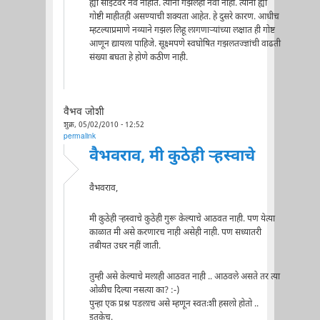
ह्या साइटवर नवे नाहीत. त्यांना गझलही नवी नाही. त्यांना ह्या
गोष्टी माहीतही असण्याची शक्यता आहेत. हे दुसरे कारण. आधीच
म्हटल्याप्रमाणे नव्याने गझल लिहू लागणाऱ्यांच्या लक्षात ही गोष्ट
आणून द्यायला पाहिजे. सूक्ष्मपणे स्वघोषित गझलतज्ज्ञांची वाढती
संख्या बघता हे होणे कठीण नाही.
वैभव जोशी
शुक्र, 05/02/2010 - 12:52
permalink
वैभवराव, मी कुठेही ऱ्हस्वाचे
वैभवराव,
मी कुठेही ऱ्हस्वाचे कुठेही गुरू केल्याचे आठवत नाही. पण येत्या
काळात मी असे करणारच नाही असेही नाही. पण सध्यातरी
तबीयत उधर नहीं जाती.
तुम्ही असे केल्याचे मलाही आठवत नाही .. आठवले असते तर त्या
ओळीच दिल्या नसत्या का? :-)
पुन्हा एक प्रश्न पडलाच असे म्हणून स्वतःशी हसलो होतो ..
इतकेच.