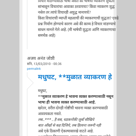
विचार मांडण्यासाठी भाषा असते की भाषेची व्याकरण शुध्दता
सांभाळून विचारांचा आवाका ठरवायचा? किंवा व्याकरण शुद्ध
नसेल तर त्यांचे विचारही अशुद्ध मानायचे?
किंवा विचांराची व्याप्ती महत्वाची की व्याकरणाची शुद्धता? एवढे
प्रश्न निर्माण होण्याचे कारण असे की काव्य हे विचार मांडण्याचे
साधन मानले गेले आहे. (मी भाषेची शुद्धता आणि व्याकरणाचा
समर्थक आहे)
अजय अनंत जोशी
शनि, 13/03/2010 - 00:36
permalink
मधुघट, **मुळात व्याकरण हे
मधुघट,
**
मुळात व्याकरण हे भावना व्यक्त करण्यासाठी नसून
भाषा ही भावना व्यक्त करण्यासाठी आहे.
खरेतर, वरील दोनही गोष्टींची भावना व्यक्त करण्यासाठी
आवश्यकता नसते.
लब..*** .. है सब, धडकनोंकी जुबाँ सीखिये
बात आँखों से कह दिजिये, लब हिलाना जरूरी नही
असे एके ठिकाणी ऐकल्यासारखे वाटते आहे.