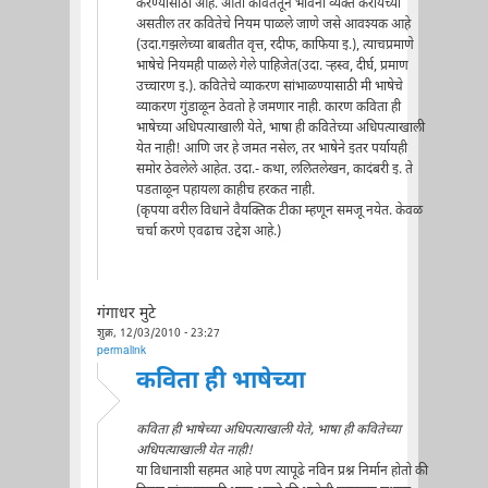
करण्यासाठी आहे. आता कवितेतून भावना व्यक्त करायच्या
असतील तर कवितेचे नियम पाळले जाणे जसे आवश्यक आहे
(उदा.गझलेच्या बाबतीत वृत्त, रदीफ, काफिया इ.), त्याचप्रमाणे
भाषेचे नियमही पाळले गेले पाहिजेत(उदा. र्‍हस्व, दीर्घ, प्रमाण
उच्चारण इ.). कवितेचे व्याकरण सांभाळण्यासाठी मी भाषेचे
व्याकरण गुंडाळून ठेवतो हे जमणार नाही. कारण कविता ही
भाषेच्या अधिपत्याखाली येते, भाषा ही कवितेच्या अधिपत्याखाली
येत नाही! आणि जर हे जमत नसेल, तर भाषेने इतर पर्यायही
समोर ठेवलेले आहेत. उदा.- कथा, ललितलेखन, कादंबरी इ. ते
पडताळून पहायला काहीच हरकत नाही.
(कृपया वरील विधाने वैयक्तिक टीका म्हणून समजू नयेत. केवळ
चर्चा करणे एवढाच उद्देश आहे.)
गंगाधर मुटे
शुक्र, 12/03/2010 - 23:27
permalink
कविता ही भाषेच्या
कविता ही भाषेच्या अधिपत्याखाली येते, भाषा ही कवितेच्या
अधिपत्याखाली येत नाही!
या विधानाशी सहमत आहे पण त्यापूढे नविन प्रश्न निर्मान होतो की