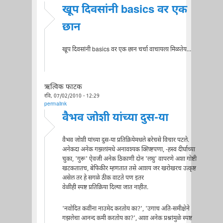
खूप दिवसांनी basics वर एक
छान
खूप दिवसांनी basics वर एक छान चर्चा वाचायला मिळतेय...
ऋत्विक फाटक
रवि, 07/02/2010 - 12:29
permalink
वैभव जोशी यांच्या दुस-या
वैभव जोशी यांच्या दुस-या प्रतिक्रियेमधले बरेचसे विचार पटले.
अनेकदा अनेक गझलांमधे अनावश्यक क्लिष्टपणा, -हस्व दीर्घाच्या
चुका, 'गुरू' ऐवजी अनेक ठिकाणी दोन 'लघु' वापरणे अशा गोष्टी
खटकतातच, बेफिकीर म्हणतात तसे आशय जर खरोखरच उत्कृष्ट
असेल तर हे सगळे ठीक वाटते पण इतर
वेळीही स्पष्ट प्रतिक्रिया दिल्या जात नाहीत.
'नवोदित कवींना नाउमेद करतोय का?', 'उगाच अति-समीक्षेने
गझलेचा आनन्द कमी करतोय का?', अशा अनेक प्रश्नांमुळे स्पष्ट