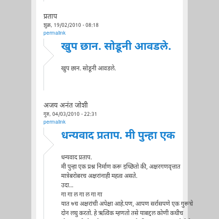
प्रताप
शुक्र, 19/02/2010 - 08:18
permalink
खुप छान. सोडूनी आवडले.
खुप छान. सोडूनी आवडले.
अजय अनंत जोशी
गुरु, 04/03/2010 - 22:31
permalink
धन्यवाद प्रताप. मी पुन्हा एक
धन्यवाद प्रताप.
मी पुन्हा एक प्रश्न निर्माण करू इच्छितो की, अक्षरगणवृत्तात
मात्रेबरोबरच अक्षरांनाही महत्व असते.
उदा...
गा गा ल गा ल गा गा
यात ७च अक्षरांची अपेक्षा आहे.पण, आपण सर्रासपणे एक गुरूचे
दोन लघु करतो. हे ऋत्विक म्हणतो तसे याबद्दल कोणी कधीच