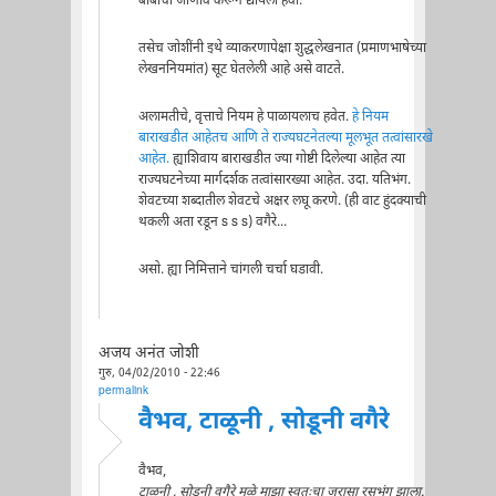
बाबींची जाणीव करून द्यायला हवी.
तसेच जोशींनी इथे व्याकरणापेक्षा शुद्धलेखनात (प्रमाणभाषेच्या
लेखननियमांत) सूट घेतलेली आहे असे वाटते.
अलामतीचे, वृत्ताचे नियम हे पाळायलाच हवेत.
हे नियम
बाराखडीत आहेतच आणि ते राज्यघटनेतल्या मूलभूत तत्वांसारखे
आहेत.
ह्याशिवाय बाराखडीत ज्या गोष्टी दिलेल्या आहेत त्या
राज्यघटनेच्या मार्गदर्शक तत्वांसारख्या आहेत. उदा. यतिभंग.
शेवटच्या शब्दातील शेवटचे अक्षर लघू करणे. (ही वाट हुंदक्याची
थकली अता रडून s s s) वगैरे...
असो. ह्या निमित्ताने चांगली चर्चा घडावी.
अजय अनंत जोशी
गुरु, 04/02/2010 - 22:46
permalink
वैभव, टाळूनी , सोडूनी वगैरे
वैभव,
टाळूनी , सोडूनी वगैरे मुळे माझा स्वतःचा जरासा रसभंग झाला.