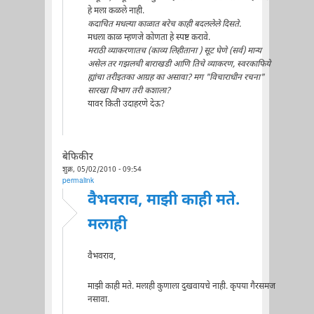
हे मला कळले नाही.
कदाचित मधल्या काळात बरेच काही बदललेले दिसते.
मधला काळ म्हणजे कोणता हे स्पष्ट करावे.
मराठी व्याकरणातच (काव्य लिहीताना ) सूट घेणे (सर्व) मान्य
असेल तर गझलची बाराखडी आणि तिचे व्याकरण, स्वरकाफिये
ह्यांचा तरीइतका आग्रह का असावा? मग "विचाराधीन रचना"
सारखा विभाग तरी कशाला?
यावर किती उदाहरणे देऊ?
बेफिकीर
शुक्र, 05/02/2010 - 09:54
permalink
वैभवराव, माझी काही मते.
मलाही
वैभवराव,
माझी काही मते. मलाही कुणाला दुखवायचे नाही. कृपया गैरसमज
नसावा.