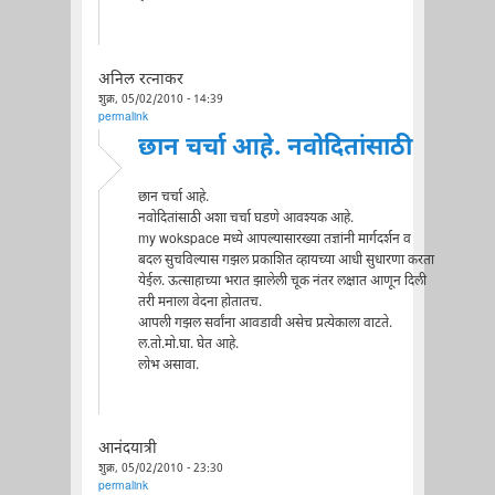
अनिल रत्नाकर
शुक्र, 05/02/2010 - 14:39
permalink
छान चर्चा आहे. नवोदितांसाठी
छान चर्चा आहे.
नवोदितांसाठी अशा चर्चा घडणे आवश्यक आहे.
my wokspace मध्ये आपल्यासारख्या तज्ञांनी मार्गदर्शन व
बदल सुचविल्यास गझल प्रकाशित व्हायच्या आधी सुधारणा करता
येईल. ऊत्साहाच्या भरात झालेली चूक नंतर लक्षात आणून दिली
तरी मनाला वेदना होतातच.
आपली गझल सर्वांना आवडावी असेच प्रत्येकाला वाटते.
ल.तो.मो.घा. घेत आहे.
लोभ असावा.
आनंदयात्री
शुक्र, 05/02/2010 - 23:30
permalink