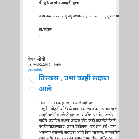
मी कुठे उरलोय जाळूनी तुला
असा बदल केल तर..गुणगुणण्यात सहजता येते.....चु.भु.द्या.घ्या.
डॉ.कैलास
.
वैभव जोशी
गुरु, 04/02/2010 - 10:06
permalink
तिरकस , उभा काही लक्षात
आले
तिरकस , उभा काही लक्षात आले नाही पण
टा
ळू
नी , सो
डू
नी वगैरे मुळे माझा स्वतःचा जरासा रसभंग झाला.
आश्चर्य असेही वाटले की कुणाच्याच प्रतिसादामधे हा उल्लेख
नाहीये. कदाचित मधल्या काळात बरेच काही बदललेले दिसते.
मराठी व्याकरणातच (काव्य लिहीताना ) सूट घेणे (सर्व) मान्य
असेल तर गझलची बाराखडी आणि तिचे व्याकरण, स्वरकाफिये
ह्यांचा तरीइतका आग्रह का असावा? मग "विचाराधीन रचना"