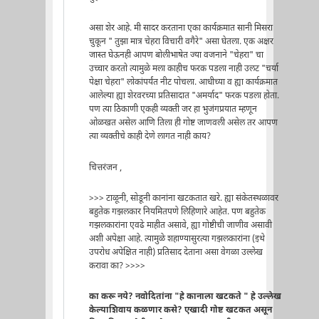
असा शेर आहे. मी सादर करताना एका कार्यक्रमात सानी मिसरा
चुकून " तुझा मात्र चेहरा विचारी वगैरे" असा घेतला. एक अक्षर
जास्त घेऊनही आपण बोलीभाषेत ज्या वजनाने "चेहरा" चा
उच्चार करतो त्यामुळे मला काहीच फरक पडला नाही उलट "चर्या
पेक्षा चेहरा" लोकांपर्यंत नीट पोचला. आधीच्या व ह्या कार्यक्रमात
आलेल्या ह्या शेरवरच्या प्रतिसादात "अमर्याद" फरक पडला होता.
पण त्या ठिकाणी एकही व्यक्ती जर हा भुजंगप्रयात म्हणून
ओळखत असेल आणि तिला ही गोष्ट जाणवली असेल तर आपण
त्या व्यक्तीचे काही देणे लागत नाही काय?
चित्तरंजन ,
>>> टाळूनी, सोडूनी कानांना खटकतात खरे. ह्या संकेतस्थळावर
बहुतेक गझलकार नियमितपणे लिहिणारे आहेत. पण बहुतेक
गझलकारांना एवढे माहीत असावे, ह्या गोष्टीची जाणीव असावी
अशी अपेक्षा आहे. त्यामुळे शहाण्यासुरत्या गझलकारांना (इथे
उपरोध अपेक्षित नाही) प्रतिसाद देताना असा वेगळा उल्लेख
करावा का? >>>>
का करू नये? नवोदितांना "हे कानाला खटकते " हे उल्लेख
केल्याशिवाय कळणार कसे? एखादी गोष्ट खटकत असून