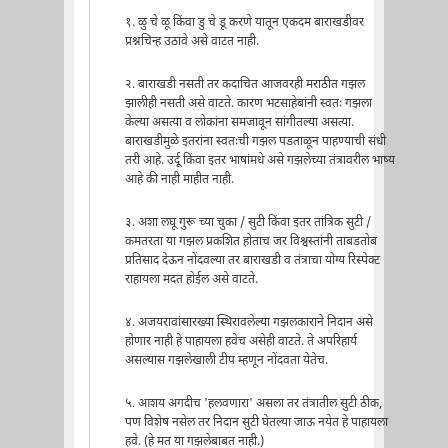
१. ळु चे ळू किंवा डु चे डू करणे यातून एकदम बाराखडीवर
प्रश्नचिन्ह उठावे असे वाटत नाही.
२. बाराखडी नसती तर कदाचित आजवरही मराठीत गझल
झालीही नसती असे वाटते. कारण भटसाहेबांनी स्वतः गझला
केल्या असत्या व लोकांना समजावून सांगीतल्या असत्या.
बाराखडीमुळे इतरांना स्वतःची गझल पडताळून पाहण्याची संधी
तरी आहे. उर्दू किंवा इतर भाषांमधे असे गझलेच्या तंत्रावरील भाष्य
आहे की नाही माहीत नाही.
३. अशा लघू गुरू च्या चुका / सुटी किंवा इतर तांत्रिक सुटी /
कमतरता या गझल प्रकशित होताच जर विश्वस्तांनी ताबडतोब
प्रतिसाद देऊन नोंदवल्या तर बाराखडी व तंत्राचा योग्य रिस्पेक्ट
राहायला मदत होईल असे वाटते.
४. अजयरावांसारख्या स्थिरावलेल्या गझलकाराने निदान असे
होणार नाही हे पाहायला हवेच असेही वाटते. ते अपरिहार्य
असल्यास गझलेखाली टीप म्हणून नोंदवता येतेच.
५. आशय अगदीच 'हलवणारा' असला तर तंत्रातील सुटी ठीक,
पण विशेष नसेल तर निदान सुटी घेतल्या जाऊ नयेत हे पाहायला
हवे. (हे मत या गझलेबाबत नाही.)