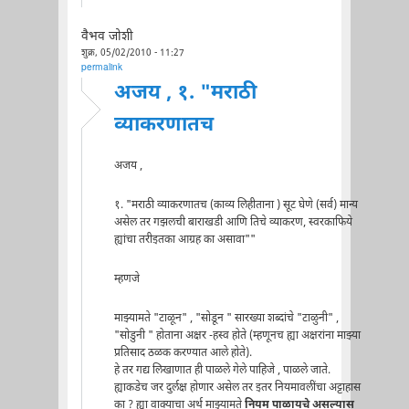
वैभव जोशी
शुक्र, 05/02/2010 - 11:27
permalink
अजय , १. "मराठी
व्याकरणातच
अजय ,
१. "मराठी व्याकरणातच (काव्य लिहीताना ) सूट घेणे (सर्व) मान्य
असेल तर गझलची बाराखडी आणि तिचे व्याकरण, स्वरकाफिये
ह्यांचा तरीइतका आग्रह का असावा""
म्हणजे
माझ्यामते "टाळून" , "सोडून " सारख्या शब्दांचे "टाळुनी" ,
"सोडुनी " होताना अक्षर -हस्व होते (म्हणूनच ह्या अक्षरांना माझ्या
प्रतिसाद ठळक करण्यात आले होते).
हे तर गद्य लिखाणात ही पाळले गेले पाहिजे , पाळले जाते.
ह्याकडेच जर दुर्लक्ष होणार असेल तर इतर नियमावलींचा अट्टाहास
का ? ह्या वाक्याचा अर्थ माझ्यामते
नियम पाळायचे असल्यास