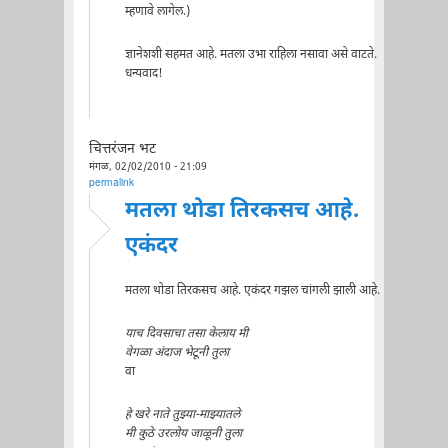
म्हणावे लागेल.)
ज्ञानेशशी सहमत आहे. मतला उभा राहिला नसावा असे वाटते.
धन्यवाद!
चित्तरंजन भट
मंगळ, 02/02/2010 - 21:09
permalink
मतला थोडा तिरकसच आहे.
एकंदर
मतला थोडा तिरकसच आहे. एकंदर गझल चांगली झाली आहे.
याच दिवसाचा तसा केलाय मी
वेगळा अंदाज भेटूनी तुला
वा
हे खरे नाते तुझ्या-माझ्यातले
मी कुठे उरलोय जाळूनी तुला