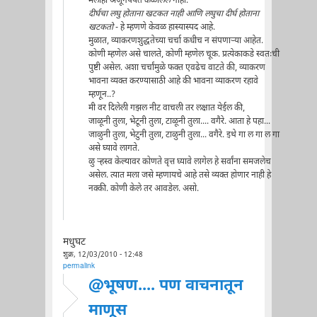
मलाही अजूनपर्यंत कळालेले नाही.
दीर्घचा लघु होताना खटकत नाही आणि लघुचा दीर्घ होताना
खटकतो
- हे म्हणणे केवळ हास्यास्पद आहे.
मुळात, व्याकरणशुद्धतेच्या चर्चा कधीच न संपणार्‍या आहेत.
कोणी म्हणेल असे चालते, कोणी म्हणेल चूक. प्रत्येकाकडे स्वतःची
पुष्टी असेल. अशा चर्चांमुळे फक्त एवढेच वाटते की, व्याकरण
भावना व्यक्त करण्यासाठी आहे की भावना व्याकरण रहावे
म्हणून..?
मी वर दिलेली गझल नीट वाचली तर लक्षात येईल की,
जाळूनी तुला, भेटूनी तुला, टाळूनी तुला.... वगैरे. आता हे पहा...
जाळुनी तुला, भेटुनी तुला, टाळुनी तुला... वगैरे. इथे गा ल गा ल गा
असे घ्यावे लागते.
ळु र्‍हस्व केल्यावर कोणते वृत्त घ्यावे लागेल हे सर्वांना समजलेच
असेल. त्यात मला जसे म्हणायचे आहे तसे व्यक्त होणार नाही हे
नक्की. कोणी केले तर आवडेल. असो.
मधुघट
शुक्र, 12/03/2010 - 12:48
permalink
@भूषण.... पण वाचनातून
माणूस