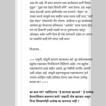
असा शेर आहे. मी सादर करताना एका कार्यक्रमात सानी मिसरा
चुकून " तुझा मात्र चेहरा विचारी वगैरे" असा घेतला. एक अक्षर
जास्त घेऊनही आपण बोलीभाषेत ज्या वजनाने "चेहरा" चा
उच्चार करतो त्यामुळे मला काहीच फरक पडला नाही उलट "चर्या
पेक्षा चेहरा" लोकांपर्यंत नीट पोचला. आधीच्या व ह्या कार्यक्रमात
आलेल्या ह्या शेरवरच्या प्रतिसादात "अमर्याद" फरक पडला होता.
पण त्या ठिकाणी एकही व्यक्ती जर हा भुजंगप्रयात म्हणून
ओळखत असेल आणि तिला ही गोष्ट जाणवली असेल तर आपण
त्या व्यक्तीचे काही देणे लागत नाही काय?
चित्तरंजन ,
>>> टाळूनी, सोडूनी कानांना खटकतात खरे. ह्या संकेतस्थळावर
बहुतेक गझलकार नियमितपणे लिहिणारे आहेत. पण बहुतेक
गझलकारांना एवढे माहीत असावे, ह्या गोष्टीची जाणीव असावी
अशी अपेक्षा आहे. त्यामुळे शहाण्यासुरत्या गझलकारांना (इथे
उपरोध अपेक्षित नाही) प्रतिसाद देताना असा वेगळा उल्लेख
करावा का? >>>>
का करू नये? नवोदितांना "हे कानाला खटकते " हे उल्लेख
केल्याशिवाय कळणार कसे? एखादी गोष्ट खटकत असून
तिचा विनम्रपणेही उल्लेख का करायचा नाही ?