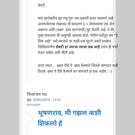
शेवटी ,
मला खरोखरीच ह्या लघु गुरू च्या प्रश्नांनी सतत भंडावले आहे.
आतापर्यंतच्या लेखनात मी साधारण ४-५ शेरांमधल्या एक दोन
अक्षरात अशी (अक्षर -हस्व करण्याची) सूट घेतली आहे. ते शेर
पुन्हा वाचताना मी अजूनही अस्वस्थ होतो. येथील चर्चेतून जर "हे
ठीक आहे" असे समजते तर काही प्रश्न सुटले असते इतकेच.
नेहेमीप्रमाणेच
शेवटी हा ज्याचा त्याचा प्रश्न आहे
इथेच ही चर्चा
येऊन थांबेल अशी भीती आहे.
जाता जाता ... अक्षर दीर्घ चे -हस्व केल्याचे जितके जाणवत नाही
तितके -हस्व चे दीर्घ केल्याने का जाणवते हा प्रश्न आहेच. :-)
चित्तरंजन भट
शुक्र, 05/02/2010 - 12:37
permalink
भूषणराव, मी गझल कशी
शिकलो हे