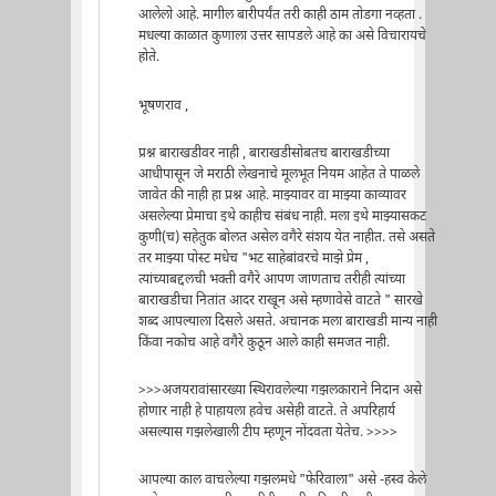
आलेलो आहे. मागील बारीपर्यंत तरी काही ठाम तोडगा नव्हता .
मधल्या काळात कुणाला उत्तर सापडले आहे का असे विचारायचे
होते.
भूषणराव ,
प्रश्न बाराखडीवर नाही , बाराखडीसोबतच बाराखडीच्या
आधीपासून जे मराठी लेखनाचे मूलभूत नियम आहेत ते पाळले
जावेत की नाही हा प्रश्न आहे. माझ्यावर वा माझ्या काव्यावर
असलेल्या प्रेमाचा इथे काहीच संबंध नाही. मला इथे माझ्यासकट
कुणी(च) सहेतुक बोलत असेल वगैरे संशय येत नाहीत. तसे असते
तर माझ्या पोस्ट मधेच "भट साहेबांवरचे माझे प्रेम ,
त्यांच्याबद्दलची भक्ती वगैरे आपण जाणताच तरीही त्यांच्या
बाराखडीचा नितांत आदर राखून असे म्हणावेसे वाटते " सारखे
शब्द आपल्याला दिसले असते. अचानक मला बाराखडी मान्य नाही
किंवा नकोच आहे वगैरे कुठून आले काही समजत नाही.
>>>अजयरावांसारख्या स्थिरावलेल्या गझलकाराने निदान असे
होणार नाही हे पाहायला हवेच असेही वाटते. ते अपरिहार्य
असल्यास गझलेखाली टीप म्हणून नोंदवता येतेच. >>>>
आपल्या काल वाचलेल्या गझलमधे "फेरिवाला" असे -हस्व केले