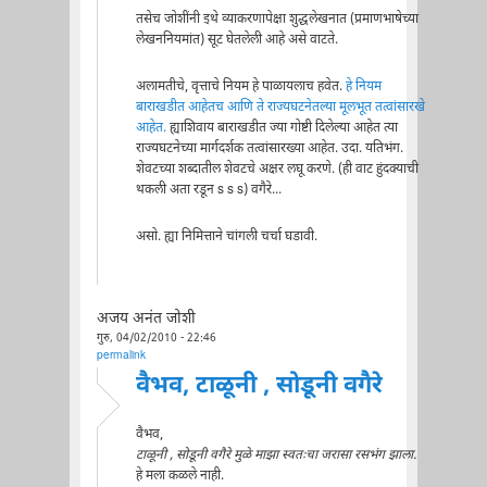
तसेच जोशींनी इथे व्याकरणापेक्षा शुद्धलेखनात (प्रमाणभाषेच्या
लेखननियमांत) सूट घेतलेली आहे असे वाटते.
अलामतीचे, वृत्ताचे नियम हे पाळायलाच हवेत.
हे नियम
बाराखडीत आहेतच आणि ते राज्यघटनेतल्या मूलभूत तत्वांसारखे
आहेत.
ह्याशिवाय बाराखडीत ज्या गोष्टी दिलेल्या आहेत त्या
राज्यघटनेच्या मार्गदर्शक तत्वांसारख्या आहेत. उदा. यतिभंग.
शेवटच्या शब्दातील शेवटचे अक्षर लघू करणे. (ही वाट हुंदक्याची
थकली अता रडून s s s) वगैरे...
असो. ह्या निमित्ताने चांगली चर्चा घडावी.
अजय अनंत जोशी
गुरु, 04/02/2010 - 22:46
permalink
वैभव, टाळूनी , सोडूनी वगैरे
वैभव,
टाळूनी , सोडूनी वगैरे मुळे माझा स्वतःचा जरासा रसभंग झाला.
हे मला कळले नाही.