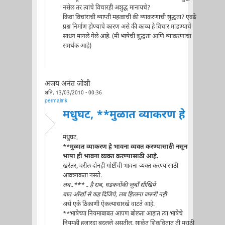
नसेल तर त्यांचे विचारही अशुद्ध मानायचे?
किंवा विचांराची व्याप्ती महत्वाची की व्याकरणाची शुद्धता? एवढे
प्रश्न निर्माण होण्याचे कारण असे की काव्य हे विचार मांडण्याचे
साधन मानले गेले आहे. (मी भाषेची शुद्धता आणि व्याकरणाचा
समर्थक आहे)
अजय अनंत जोशी
शनि, 13/03/2010 - 00:36
permalink
मधुघट, **मुळात व्याकरण हे
मधुघट,
**
मुळात व्याकरण हे भावना व्यक्त करण्यासाठी नसून
भाषा ही भावना व्यक्त करण्यासाठी आहे.
खरेतर, वरील दोनही गोष्टींची भावना व्यक्त करण्यासाठी
आवश्यकता नसते.
लब..*** .. है सब, धडकनोंकी जुबाँ सीखिये
बात आँखों से कह दिजिये, लब हिलाना जरूरी नही
असे एके ठिकाणी ऐकल्यासारखे वाटते आहे.
**भाषेच्या नियमाबाबत आपण बोलता आहात त्या भाषेचे
नियमही हजारदा बदलले असतील. शाळेत शिकवितात ती मराठी