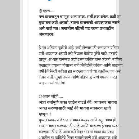
@भूषण....
पण वाचनातून माणूस अभ्यासक, समीक्षक बनेल, कवी हा
मुळातच कवी असतो. त्याला वाचनाची आवश्यकता नसते
असे माझे मत! जगातील पहिली पद्य रचना प्रभावहीन
असणारच!
हे मत अतिशय चुकीचे आहे. कवी होण्यासाठी जन्मजात प्रतिभा
जरी आवश्यक असली तरी निव्वळ तेवढेच पुरेसे नाही. इतरांचे
वाचून, अभ्यास करूनच कवी उत्तम कविता करू शकतो. नाहीतर
एखाद्याने वयाच्या विसाव्या वर्षी लिहिलेली कविता आणि साठाव्या
वर्षी लिहिलेली कविता ह्या सारख्याच दर्जाच्या राहतील. पण असे
दिसत नाही! तुम्ही प्रभाव आणि प्रतिभा ह्यांमध्ये गफलत करत
आहात असं वाटतंय!
@अजय जोशी.....
अशा चर्चांमुळे फक्त एवढेच वाटते की, व्याकरण भावना
व्यक्त करण्यासाठी आहे की भावना व्याकरण रहावे
म्हणून..?
मुळात व्याकरण हे भावना व्यक्त करण्यासाठी नसून भाषा ही
भावना व्यक्त करण्यासाठी आहे. आणि व्याकरण हे भाषा व्यक्त
करण्यासाठी आहे. आता कवितेतून भावना व्यक्त करायच्या
असतील तर कवितेचे नियम पाळले जाणे जसे आवश्यक आहे