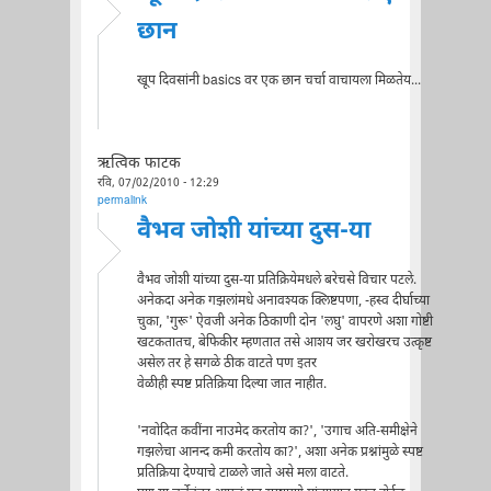
छान
खूप दिवसांनी basics वर एक छान चर्चा वाचायला मिळतेय...
ऋत्विक फाटक
रवि, 07/02/2010 - 12:29
permalink
वैभव जोशी यांच्या दुस-या
वैभव जोशी यांच्या दुस-या प्रतिक्रियेमधले बरेचसे विचार पटले.
अनेकदा अनेक गझलांमधे अनावश्यक क्लिष्टपणा, -हस्व दीर्घाच्या
चुका, 'गुरू' ऐवजी अनेक ठिकाणी दोन 'लघु' वापरणे अशा गोष्टी
खटकतातच, बेफिकीर म्हणतात तसे आशय जर खरोखरच उत्कृष्ट
असेल तर हे सगळे ठीक वाटते पण इतर
वेळीही स्पष्ट प्रतिक्रिया दिल्या जात नाहीत.
'नवोदित कवींना नाउमेद करतोय का?', 'उगाच अति-समीक्षेने
गझलेचा आनन्द कमी करतोय का?', अशा अनेक प्रश्नांमुळे स्पष्ट
प्रतिक्रिया देण्याचे टाळले जाते असे मला वाटते.