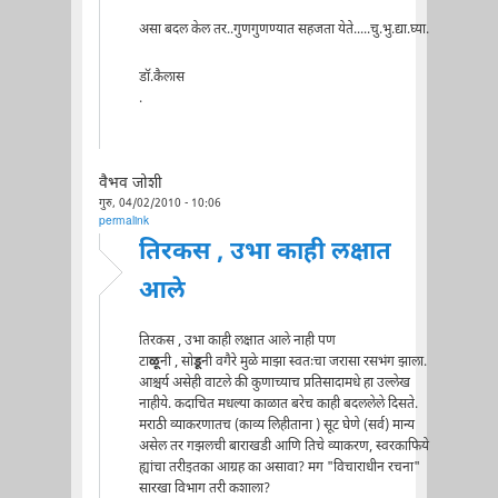
असा बदल केल तर..गुणगुणण्यात सहजता येते.....चु.भु.द्या.घ्या.
डॉ.कैलास
.
वैभव जोशी
गुरु, 04/02/2010 - 10:06
permalink
तिरकस , उभा काही लक्षात
आले
तिरकस , उभा काही लक्षात आले नाही पण
टा
ळू
नी , सो
डू
नी वगैरे मुळे माझा स्वतःचा जरासा रसभंग झाला.
आश्चर्य असेही वाटले की कुणाच्याच प्रतिसादामधे हा उल्लेख
नाहीये. कदाचित मधल्या काळात बरेच काही बदललेले दिसते.
मराठी व्याकरणातच (काव्य लिहीताना ) सूट घेणे (सर्व) मान्य
असेल तर गझलची बाराखडी आणि तिचे व्याकरण, स्वरकाफिये
ह्यांचा तरीइतका आग्रह का असावा? मग "विचाराधीन रचना"
सारखा विभाग तरी कशाला?