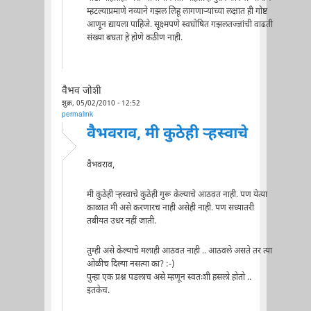
म्हटल्याप्रमाणे नव्याने गझल लिहू लागणाऱ्यांच्या लक्षात ही गोष्ट
आणून द्यायला पाहिजे. सूक्ष्मपणे स्वघोषित गझलतज्ज्ञांची वाढती
संख्या बघता हे होणे कठीण नाही.
वैभव जोशी
शुक्र, 05/02/2010 - 12:52
permalink
वैभवराव, मी कुठेही ऱ्हस्वाचे
वैभवराव,
मी कुठेही ऱ्हस्वाचे कुठेही गुरू केल्याचे आठवत नाही. पण येत्या
काळात मी असे करणारच नाही असेही नाही. पण सध्यातरी
तबीयत उधर नहीं जाती.
तुम्ही असे केल्याचे मलाही आठवत नाही .. आठवले असते तर त्या
ओळीच दिल्या नसत्या का? :-)
पुन्हा एक प्रश्न पडलाच असे म्हणून स्वतःशी हसलो होतो ..
इतकेच.