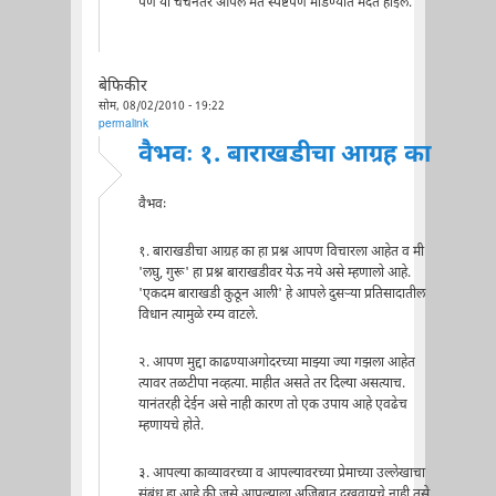
पण या चर्चेनंतर आपलं मत स्पष्टपणे मांडण्यात मदत होईल.
बेफिकीर
सोम, 08/02/2010 - 19:22
permalink
वैभवः १. बाराखडीचा आग्रह का
वैभवः
१. बाराखडीचा आग्रह का हा प्रश्न आपण विचारला आहेत व मी
'लघु, गुरू' हा प्रश्न बाराखडीवर येऊ नये असे म्हणालो आहे.
'एकदम बाराखडी कुठून आली' हे आपले दुसर्‍या प्रतिसादातील
विधान त्यामुळे रम्य वाटले.
२. आपण मुद्दा काढण्याअगोदरच्या माझ्या ज्या गझला आहेत
त्यावर तळटीपा नव्हत्या. माहीत असते तर दिल्या असत्याच.
यानंतरही देईन असे नाही कारण तो एक उपाय आहे एवढेच
म्हणायचे होते.
३. आपल्या काव्यावरच्या व आपल्यावरच्या प्रेमाच्या उल्लेखाचा
संबंध हा आहे की जसे आपल्याला अजिबात दुखवायचे नाही तसे