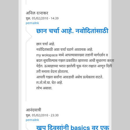
अनिल रत्नाकर
शुक्र, 05/02/2010 - 14:39
permalink
छान चर्चा आहे. नवोदितांसाठी
छान चर्चा आहे.
नवोदितांसाठी अशा चर्चा घडणे आवश्यक आहे.
my wokspace मध्ये आपल्यासारख्या तज्ञांनी मार्गदर्शन व
बदल सुचविल्यास गझल प्रकाशित व्हायच्या आधी सुधारणा करता
येईल. ऊत्साहाच्या भरात झालेली चूक नंतर लक्षात आणून दिली
तरी मनाला वेदना होतातच.
आपली गझल सर्वांना आवडावी असेच प्रत्येकाला वाटते.
ल.तो.मो.घा. घेत आहे.
लोभ असावा.
आनंदयात्री
शुक्र, 05/02/2010 - 23:30
permalink
खूप दिवसांनी basics वर एक