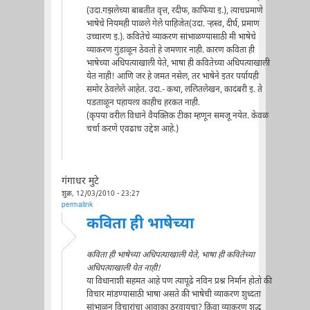
(उदा.गझलेच्या बाबतीत वृत्त, रदीफ, काफिया इ.), त्याचप्रमाणे
भाषेचे नियमही पाळले गेले पाहिजेत(उदा. र्‍हस्व, दीर्घ, प्रमाण
उच्चारण इ.). कवितेचे व्याकरण सांभाळण्यासाठी मी भाषेचे
व्याकरण गुंडाळून ठेवतो हे जमणार नाही. कारण कविता ही
भाषेच्या अधिपत्याखाली येते, भाषा ही कवितेच्या अधिपत्याखाली
येत नाही! आणि जर हे जमत नसेल, तर भाषेने इतर पर्यायही
समोर ठेवलेले आहेत. उदा.- कथा, ललितलेखन, कादंबरी इ. ते
पडताळून पहायला काहीच हरकत नाही.
(कृपया वरील विधाने वैयक्तिक टीका म्हणून समजू नयेत. केवळ
चर्चा करणे एवढाच उद्देश आहे.)
गंगाधर मुटे
शुक्र, 12/03/2010 - 23:27
permalink
कविता ही भाषेच्या
कविता ही भाषेच्या अधिपत्याखाली येते, भाषा ही कवितेच्या
अधिपत्याखाली येत नाही!
या विधानाशी सहमत आहे पण त्यापूढे नविन प्रश्न निर्मान होतो की
विचार मांडण्यासाठी भाषा असते की भाषेची व्याकरण शुध्दता
सांभाळून विचारांचा आवाका ठरवायचा? किंवा व्याकरण शुद्ध