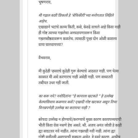
भूषणराव,
मी गझल कशी शिकलो हे 'बेफिकीरी'च्या मनोगतात लिहिले
आहेच.
एखाद्याने भटांचे काव्य किती, कसे, केवढे वाचले आहे किंवा नाही
ही गोष्ट त्याच्या गझलेचा अनघडपणावरून किंवा
गझलसौष्ठवावरून कळतेच. त्यासाठी पुन्हा दोन ओळी कशाला
वाया घालवायच्या?
वैभवराव,
मी कुठेही ऱ्हस्वाचे कुठेही गुरू केल्याचे आठवत नाही. पण येत्या
काळात मी असे करणारच नाही असेही नाही. पण सध्यातरी
तबीयत उधर नहीं जाती.
का करू नये? नवोदितांना "हे कानाला खटकते " हे उल्लेख
केल्याशिवाय कळणार कसे? एखादी गोष्ट खटकत असून तिचा
विनम्रपणेही उल्लेख का करायचा नाही ?
बरेचदा उल्लेख न होण्याचे/करण्याचे मुख्य कारण कालापव्ययाची
भीती किंवा वेळ नसणे हेच असते. श्री. अजय अनंत जोशी हे काही
ह्या साइटवर नवे नाहीत. त्यांना गझलही नवी नाही. त्यांना ह्या
गोष्टी माहीतही असण्याची शक्यता आहेत. हे दुसरे कारण. आधीच