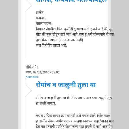
ज्ञानेश, धन्यवाद. मतल्याबद्दल
ज्ञानेश,
धन्यवाद.
मतल्याबद्दल,
प्रियकर प्रेयसीला किंवा कुणीही कुणाला असे म्हणते आहे की, तू
बोल की तुला सोडून सारे व्यर्थ आहे. पण तू असे बोलल्याने मी बरा
तुला घेऊन जाईन. (घेऊन जाणार नाही)
जरा विनोदीच झाला आहे.
बेफिकीर
मंगळ, 02/02/2010 - 08:05
permalink
रोमांच व जाळुनी तुला या
रोमांच व जाळुनी तुला या शेरातील आशय आवडला. टाळुनी तुला
हा शेरही चांगला.
गझल अधिक स्वच्छ व्हायला हवी असे मनात आले. (गोल फक्त
हा सजीव ठेवला असेल तर - या माझ्या स्वतःच्या गझलेबाबत मात्र
हेच मत इतरांनी प्रदर्शित केल्यानंतर मला सुचले, हे माझे आत्मप्रेम