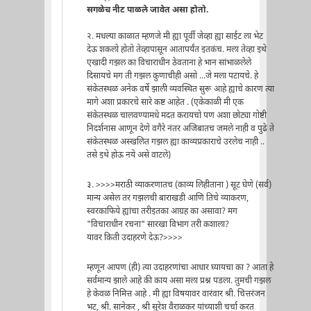
सगळेच नीट पाळले जावेत असा होतो.
२. मधल्या काळात म्हणजे मी ह्या पूर्वी जेव्हा ह्या साईट ला भेट
देऊ शकलो होतो तेव्हापासून आतापर्यंत इतकंच. मला तेव्हा इथे
एखादी गझल का विचाराधीन ठेवताना हे भान सांभाळलेले
दिसायचे मग ती गझल कुणाचीही असो ...जे मला पटायचे. हे
संकेतस्थळ अनेक वर्षे झाली व्यवस्थित सुरू आहे ह्याचे कारण त्या
मागे अशा प्रकारचे सारे कष्ट आहेत . (एकेकाळी मी एक
संकेतस्थळ चालवण्यामधे मदत करायचो पण अशा छोट्या गोष्टी
निदर्शनास आणून देणे वगैरे नंतर अजिबातच जमले नाही व पुढे ते
संकेतस्थळ अस्खलित गझल ह्या काव्यप्रकाराचे उरलेच नाही ..
तसे इथे होऊ नये असे वाटले)
३. >>>>मराठी व्याकरणातच (काव्य लिहीताना ) सूट घेणे (सर्व)
मान्य असेल तर गझलची बाराखडी आणि तिचे व्याकरण,
स्वरकाफिये ह्यांचा तरीइतका आग्रह का असावा? मग
"विचाराधीन रचना" सारखा विभाग तरी कशाला?
यावर किती उदाहरणे देऊ?>>>>
म्हणून आपण (ही) त्या उदाहरणांचा आधार घ्यायचा का ? आता हे
सर्वमान्य झाले आहे की काय असा मला प्रश्न पडला. तुमची गझल
हे केवळ निमित्त आहे . मी ह्या विषयावर वारंवार श्री. चित्तरंजन
भट, श्री. सानेकर , श्री सुरेश वैराळकर यांच्याशी चर्चा करत