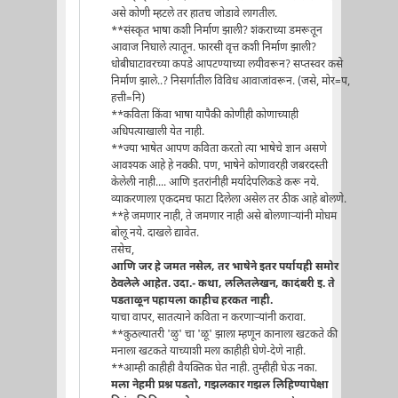
असे कोणी म्हटले तर हातच जोडावे लागतील.
**संस्कृत भाषा कशी निर्माण झाली? शंकराच्या डमरूतून
आवाज निघाले त्यातून. फारसी वृत्त कशी निर्माण झाली?
धोबीघाटावरच्या कपडे आपटण्याच्या लयीवरून? सप्तस्वर कसे
निर्माण झाले..? निसर्गातील विविध आवाजांवरून. (जसे, मोर=प,
हत्ती=नि)
**कविता किंवा भाषा यापैकी कोणीही कोणाच्याही
अधिपत्याखाली येत नाही.
**ज्या भाषेत आपण कविता करतो त्या भाषेचे ज्ञान असणे
आवश्यक आहे हे नक्की. पण, भाषेने कोणावरही जबरदस्ती
केलेली नाही.... आणि इतरांनीही मर्यादेपलिकडे करू नये.
व्याकरणाला एकदमच फाटा दिलेला असेल तर ठीक आहे बोलणे.
**हे जमणार नाही, ते जमणार नाही असे बोलणार्‍यांनी मोघम
बोलू नये. दाखले द्यावेत.
तसेच,
आणि जर हे जमत नसेल, तर भाषेने इतर पर्यायही समोर
ठेवलेले आहेत. उदा.- कथा, ललितलेखन, कादंबरी इ. ते
पडताळून पहायला काहीच हरकत नाही.
याचा वापर, सातत्याने कविता न करणार्‍यांनी करावा.
**कुठल्यातरी 'ळु' चा 'ळू' झाला म्हणून कानाला खटकते की
मनाला खटकते याच्याशी मला काहीही घेणे-देणे नाही.
**आम्ही काहीही वैयक्तिक घेत नाही. तुम्हीही घेऊ नका.
मला नेहमी प्रश्न पडतो, गझलकार गझल लिहिण्यापेक्षा