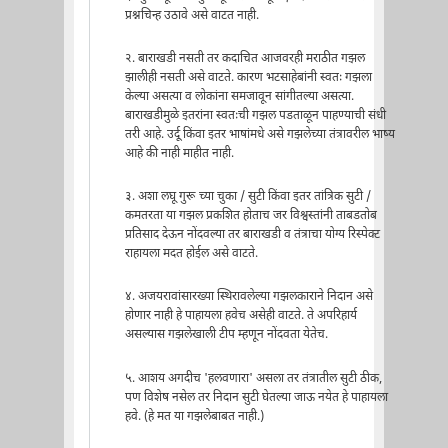
प्रश्नचिन्ह उठावे असे वाटत नाही.
२. बाराखडी नसती तर कदाचित आजवरही मराठीत गझल
झालीही नसती असे वाटते. कारण भटसाहेबांनी स्वतः गझला
केल्या असत्या व लोकांना समजावून सांगीतल्या असत्या.
बाराखडीमुळे इतरांना स्वतःची गझल पडताळून पाहण्याची संधी
तरी आहे. उर्दू किंवा इतर भाषांमधे असे गझलेच्या तंत्रावरील भाष्य
आहे की नाही माहीत नाही.
३. अशा लघू गुरू च्या चुका / सुटी किंवा इतर तांत्रिक सुटी /
कमतरता या गझल प्रकशित होताच जर विश्वस्तांनी ताबडतोब
प्रतिसाद देऊन नोंदवल्या तर बाराखडी व तंत्राचा योग्य रिस्पेक्ट
राहायला मदत होईल असे वाटते.
४. अजयरावांसारख्या स्थिरावलेल्या गझलकाराने निदान असे
होणार नाही हे पाहायला हवेच असेही वाटते. ते अपरिहार्य
असल्यास गझलेखाली टीप म्हणून नोंदवता येतेच.
५. आशय अगदीच 'हलवणारा' असला तर तंत्रातील सुटी ठीक,
पण विशेष नसेल तर निदान सुटी घेतल्या जाऊ नयेत हे पाहायला
हवे. (हे मत या गझलेबाबत नाही.)