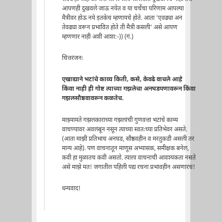
आपणही दुखवले जाऊ नयेत व या चर्चेचा परिणाम आपल्या
मैत्रीवर होऊ नये इतकेच म्हणायचे होते. आता 'एवढ्या अन
तेवढ्या वरून प्रभावित होते ती मैत्री कसली' असे आपण
म्हणणार नाही अशी आशा:-)) (गं.)
चित्तरंजनः
एखाद्याने भटांचे काव्य किती, कसे, केवढे वाचले आहे
किंवा नाही ही गोष्ट त्याच्या गझलेचा अनघडपणावरून किंवा
गझलसौष्ठवावरून कळतेच.
माझ्यामते गझलकाराच्या गझलांची गुणवत्ता भटांचे काव्य
वाचण्यावर अवलंबून नसून त्याच्या स्वतःच्या प्रतिभेवर असते.
(आता माझी प्रतिभाच अनघड, सौष्ठवहीन व मरतुकडी असली तर
मान्य आहे). पण वाचनातून माणूस अभ्यासक, समीक्षक बनेल,
कवी हा मुळातच कवी असतो. त्याला वाचनाची आवश्यकता नसते
असे माझे मत! जगातील पहिली पद्य रचना प्रभावहीन असणारच!
धन्यवाद!