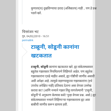
कुणाला(च) दुखविण्याचा इरादा (अजिबातच) नाही .. पण हे प्रश्न
पडले खरे.
चित्तरंजन भट
गुरु, 04/02/2010 - 16:51
permalink
टाळूनी, सोडूनी कानांना
खटकतात
टाळूनी, सोडूनी
कानांना खटकतात खरे. ह्या संकेतस्थळावर
बहुतेक गझलकार नियमितपणे लिहिणारे आहेत. पण बहुतेक
गझलकारांना एवढे माहीत असावे, ह्या गोष्टीची जाणीव असावी
अशी अपेक्षा आहे. त्यामुळे शहाण्यासुरत्या गझलकारांना (इथे
उपरोध अपेक्षित नाही) प्रतिसाद देताना असा वेगळा उल्लेख
करावा का? (आणि नव्याने गझल लिहू लागलेल्यांनी 'टाळूनी,
सोडूनी'चे अनुकरण केल्यास कसे? पुन्हा वेगळा प्रश्न. असो.) ह्या
संकेतस्थळावर नव्याने लिहिणाऱ्या गझलकाराला ह्या अशा
बाबींची जाणीव करून द्यायला हवी.