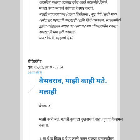
कदाचित मधल्या काळात बरेच काही बदललेले दिसते.
मधला काळ म्हणजे कोणता हे स्पष्ट करावे.
मराठी व्याकरणातच (काव्य लिहीताना ) सूट घेणे (सर्व) मान्य
असेल तर गझलची बाराखडी आणि तिचे व्याकरण, स्वरकाफिये
ह्यांचा तरीइतका आग्रह का असावा? मग "विचाराधीन रचना"
सारखा विभाग तरी कशाला?
यावर किती उदाहरणे देऊ?
बेफिकीर
शुक्र, 05/02/2010 - 09:54
permalink
वैभवराव, माझी काही मते.
मलाही
वैभवराव,
माझी काही मते. मलाही कुणाला दुखवायचे नाही. कृपया गैरसमज
नसावा.
१. ळु चे ळू किंवा डु चे डू करणे यातून एकदम बाराखडीवर