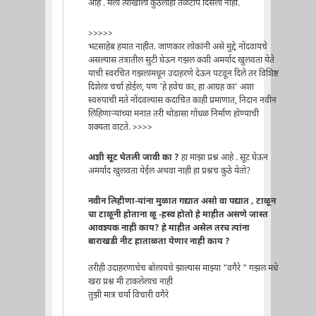
आहे . मला त्याखाली कुठलीही तळटीप दिसली नाही.
>>>>>
भटसाहेब हयात नाहीत. जाणकार लोकांनी असे मुद्दे नोंदवायचे
असल्यास तंत्रातील सुटी घेऊन गझल कशी अमर्याद खुलवता येते
याची स्वरचित गझलांमधून उदाहरणे देऊन पटवून दिले तर विशिष्ट
दिशेला चर्चा होईल, पण 'हे हवेच का, हा आग्रह का' अशा
स्वरुपाची मते नोंदवल्यास कदाचित काही प्रमाणात, निदान नवीन
लिहिणार्‍यांच्या मनात तरी थोडासा गोंधळ निर्माण होण्याची
शक्यता वाटते. >>>>
अशी सूट घेतली जावी का ?
हा माझा प्रश्न आहे . सूट घेऊन
अमर्याद खुलवता येईल अथवा नाही हा प्रश्नच कुठे येतो?
नवीन लिहीणा-यांना मुळात गद्यात असो वा पद्यात , टाळून
चा टाळूनी होताना ळू -हस्व होतो हे माहीत असणे जास्त
आवश्यक नाही काय? हे माहीत असेल तरच त्यांना
बाराखडी नीट हाताळता येणार नाही काय ?
तरीही उदाहरणाचेच बोलायचे झाल्यास माझ्या "वगैरे " गझल मधे
खरा प्रश्न मी टाकलेलाच नाही
तुझी मात्र चर्या विचारी वगैरे