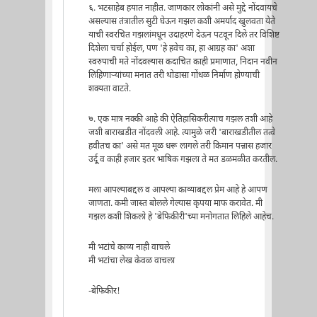
६. भटसाहेब हयात नाहीत. जाणकार लोकांनी असे मुद्दे नोंदवायचे
असल्यास तंत्रातील सुटी घेऊन गझल कशी अमर्याद खुलवता येते
याची स्वरचित गझलांमधून उदाहरणे देऊन पटवून दिले तर विशिष्ट
दिशेला चर्चा होईल, पण 'हे हवेच का, हा आग्रह का' अशा
स्वरुपाची मते नोंदवल्यास कदाचित काही प्रमाणात, निदान नवीन
लिहिणार्‍यांच्या मनात तरी थोडासा गोंधळ निर्माण होण्याची
शक्यता वाटते.
७. एक मात्र नक्की आहे की ऐतिहासिकरीत्याच गझल तशी आहे
जशी बाराखडीत नोंदवली आहे. त्यामुळे जरी 'बाराखडीतील तत्वे
हवीतच का' असे मत मूळ धरू लागले तरी किमान पन्नास हजार
उर्दू व काही हजार इतर भाषिक गझला ते मत डळमळीत करतील.
मला आपल्याबद्दल व आपल्या काव्याबद्दल प्रेम आहे हे आपण
जाणता. कमी जास्त बोलले गेल्यास कृपया माफ करावेत. मी
गझल कशी शिकलो हे 'बेफिकीरी'च्या मनोगतात लिहिले आहेच.
मी भटांचे काव्य नाही वाचले
मी भटांचा लेख केवळ वाचला
-बेफिकीर!