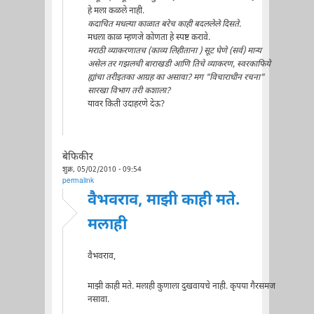
हे मला कळले नाही.
कदाचित मधल्या काळात बरेच काही बदललेले दिसते.
मधला काळ म्हणजे कोणता हे स्पष्ट करावे.
मराठी व्याकरणातच (काव्य लिहीताना ) सूट घेणे (सर्व) मान्य
असेल तर गझलची बाराखडी आणि तिचे व्याकरण, स्वरकाफिये
ह्यांचा तरीइतका आग्रह का असावा? मग "विचाराधीन रचना"
सारखा विभाग तरी कशाला?
यावर किती उदाहरणे देऊ?
बेफिकीर
शुक्र, 05/02/2010 - 09:54
permalink
वैभवराव, माझी काही मते.
मलाही
वैभवराव,
माझी काही मते. मलाही कुणाला दुखवायचे नाही. कृपया गैरसमज
नसावा.