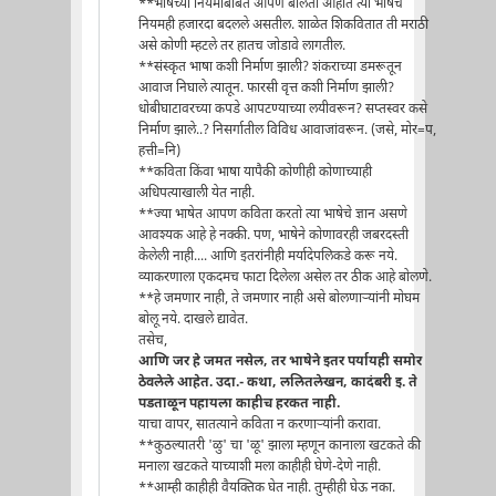
**भाषेच्या नियमाबाबत आपण बोलता आहात त्या भाषेचे
नियमही हजारदा बदलले असतील. शाळेत शिकवितात ती मराठी
असे कोणी म्हटले तर हातच जोडावे लागतील.
**संस्कृत भाषा कशी निर्माण झाली? शंकराच्या डमरूतून
आवाज निघाले त्यातून. फारसी वृत्त कशी निर्माण झाली?
धोबीघाटावरच्या कपडे आपटण्याच्या लयीवरून? सप्तस्वर कसे
निर्माण झाले..? निसर्गातील विविध आवाजांवरून. (जसे, मोर=प,
हत्ती=नि)
**कविता किंवा भाषा यापैकी कोणीही कोणाच्याही
अधिपत्याखाली येत नाही.
**ज्या भाषेत आपण कविता करतो त्या भाषेचे ज्ञान असणे
आवश्यक आहे हे नक्की. पण, भाषेने कोणावरही जबरदस्ती
केलेली नाही.... आणि इतरांनीही मर्यादेपलिकडे करू नये.
व्याकरणाला एकदमच फाटा दिलेला असेल तर ठीक आहे बोलणे.
**हे जमणार नाही, ते जमणार नाही असे बोलणार्‍यांनी मोघम
बोलू नये. दाखले द्यावेत.
तसेच,
आणि जर हे जमत नसेल, तर भाषेने इतर पर्यायही समोर
ठेवलेले आहेत. उदा.- कथा, ललितलेखन, कादंबरी इ. ते
पडताळून पहायला काहीच हरकत नाही.
याचा वापर, सातत्याने कविता न करणार्‍यांनी करावा.
**कुठल्यातरी 'ळु' चा 'ळू' झाला म्हणून कानाला खटकते की
मनाला खटकते याच्याशी मला काहीही घेणे-देणे नाही.
**आम्ही काहीही वैयक्तिक घेत नाही. तुम्हीही घेऊ नका.