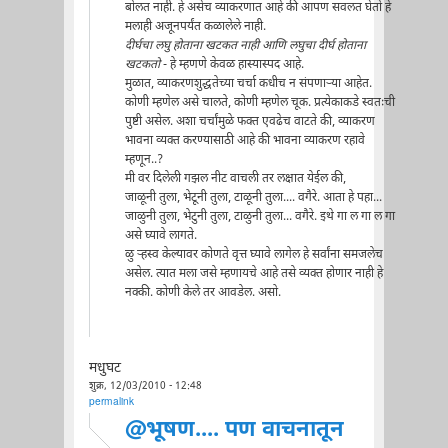
बोलत नाही. हे असेच व्याकरणात आहे की आपण सवलत घेतो हे
मलाही अजूनपर्यंत कळालेले नाही.
दीर्घचा लघु होताना खटकत नाही आणि लघुचा दीर्घ होताना
खटकतो
- हे म्हणणे केवळ हास्यास्पद आहे.
मुळात, व्याकरणशुद्धतेच्या चर्चा कधीच न संपणार्‍या आहेत.
कोणी म्हणेल असे चालते, कोणी म्हणेल चूक. प्रत्येकाकडे स्वतःची
पुष्टी असेल. अशा चर्चांमुळे फक्त एवढेच वाटते की, व्याकरण
भावना व्यक्त करण्यासाठी आहे की भावना व्याकरण रहावे
म्हणून..?
मी वर दिलेली गझल नीट वाचली तर लक्षात येईल की,
जाळूनी तुला, भेटूनी तुला, टाळूनी तुला.... वगैरे. आता हे पहा...
जाळुनी तुला, भेटुनी तुला, टाळुनी तुला... वगैरे. इथे गा ल गा ल गा
असे घ्यावे लागते.
ळु र्‍हस्व केल्यावर कोणते वृत्त घ्यावे लागेल हे सर्वांना समजलेच
असेल. त्यात मला जसे म्हणायचे आहे तसे व्यक्त होणार नाही हे
नक्की. कोणी केले तर आवडेल. असो.
मधुघट
शुक्र, 12/03/2010 - 12:48
permalink
@भूषण.... पण वाचनातून