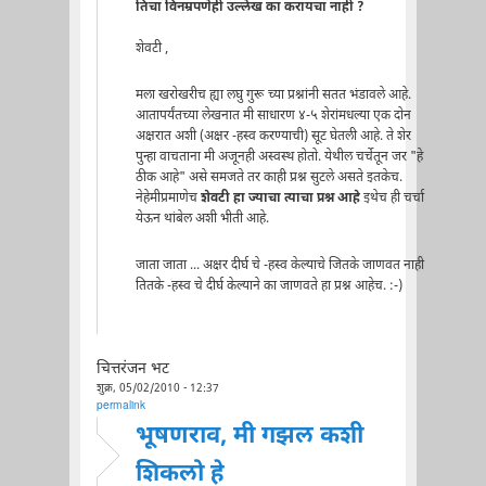
तिचा विनम्रपणेही उल्लेख का करायचा नाही ?
शेवटी ,
मला खरोखरीच ह्या लघु गुरू च्या प्रश्नांनी सतत भंडावले आहे.
आतापर्यंतच्या लेखनात मी साधारण ४-५ शेरांमधल्या एक दोन
अक्षरात अशी (अक्षर -हस्व करण्याची) सूट घेतली आहे. ते शेर
पुन्हा वाचताना मी अजूनही अस्वस्थ होतो. येथील चर्चेतून जर "हे
ठीक आहे" असे समजते तर काही प्रश्न सुटले असते इतकेच.
नेहेमीप्रमाणेच
शेवटी हा ज्याचा त्याचा प्रश्न आहे
इथेच ही चर्चा
येऊन थांबेल अशी भीती आहे.
जाता जाता ... अक्षर दीर्घ चे -हस्व केल्याचे जितके जाणवत नाही
तितके -हस्व चे दीर्घ केल्याने का जाणवते हा प्रश्न आहेच. :-)
चित्तरंजन भट
शुक्र, 05/02/2010 - 12:37
permalink
भूषणराव, मी गझल कशी
शिकलो हे