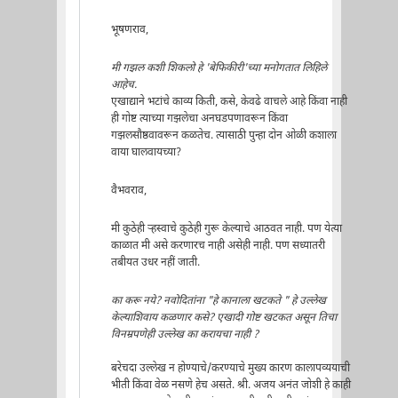
भूषणराव,
मी गझल कशी शिकलो हे 'बेफिकीरी'च्या मनोगतात लिहिले
आहेच.
एखाद्याने भटांचे काव्य किती, कसे, केवढे वाचले आहे किंवा नाही
ही गोष्ट त्याच्या गझलेचा अनघडपणावरून किंवा
गझलसौष्ठवावरून कळतेच. त्यासाठी पुन्हा दोन ओळी कशाला
वाया घालवायच्या?
वैभवराव,
मी कुठेही ऱ्हस्वाचे कुठेही गुरू केल्याचे आठवत नाही. पण येत्या
काळात मी असे करणारच नाही असेही नाही. पण सध्यातरी
तबीयत उधर नहीं जाती.
का करू नये? नवोदितांना "हे कानाला खटकते " हे उल्लेख
केल्याशिवाय कळणार कसे? एखादी गोष्ट खटकत असून तिचा
विनम्रपणेही उल्लेख का करायचा नाही ?
बरेचदा उल्लेख न होण्याचे/करण्याचे मुख्य कारण कालापव्ययाची
भीती किंवा वेळ नसणे हेच असते. श्री. अजय अनंत जोशी हे काही