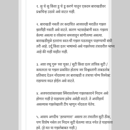
१. ळु चे ळू किंवा डु चे डू करणे यातून एकदम बाराखडीवर
प्रश्नचिन्ह उठावे असे वाटत नाही.
२. बाराखडी नसती तर कदाचित आजवरही मराठीत गझल
झालीही नसती असे वाटते. कारण भटसाहेबांनी स्वतः गझला
केल्या असत्या व लोकांना समजावून सांगीतल्या असत्या.
बाराखडीमुळे इतरांना स्वतःची गझल पडताळून पाहण्याची संधी
तरी आहे. उर्दू किंवा इतर भाषांमधे असे गझलेच्या तंत्रावरील भाष्य
आहे की नाही माहीत नाही.
३. अशा लघू गुरू च्या चुका / सुटी किंवा इतर तांत्रिक सुटी /
कमतरता या गझल प्रकशित होताच जर विश्वस्तांनी ताबडतोब
प्रतिसाद देऊन नोंदवल्या तर बाराखडी व तंत्राचा योग्य रिस्पेक्ट
राहायला मदत होईल असे वाटते.
४. अजयरावांसारख्या स्थिरावलेल्या गझलकाराने निदान असे
होणार नाही हे पाहायला हवेच असेही वाटते. ते अपरिहार्य
असल्यास गझलेखाली टीप म्हणून नोंदवता येतेच.
५. आशय अगदीच 'हलवणारा' असला तर तंत्रातील सुटी ठीक,
पण विशेष नसेल तर निदान सुटी घेतल्या जाऊ नयेत हे पाहायला
हवे. (हे मत या गझलेबाबत नाही.)