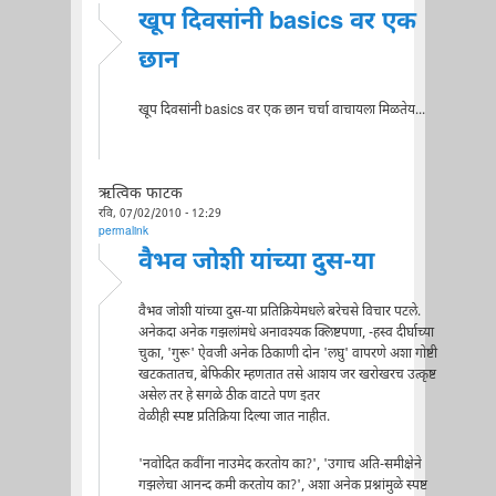
खूप दिवसांनी basics वर एक
छान
खूप दिवसांनी basics वर एक छान चर्चा वाचायला मिळतेय...
ऋत्विक फाटक
रवि, 07/02/2010 - 12:29
permalink
वैभव जोशी यांच्या दुस-या
वैभव जोशी यांच्या दुस-या प्रतिक्रियेमधले बरेचसे विचार पटले.
अनेकदा अनेक गझलांमधे अनावश्यक क्लिष्टपणा, -हस्व दीर्घाच्या
चुका, 'गुरू' ऐवजी अनेक ठिकाणी दोन 'लघु' वापरणे अशा गोष्टी
खटकतातच, बेफिकीर म्हणतात तसे आशय जर खरोखरच उत्कृष्ट
असेल तर हे सगळे ठीक वाटते पण इतर
वेळीही स्पष्ट प्रतिक्रिया दिल्या जात नाहीत.
'नवोदित कवींना नाउमेद करतोय का?', 'उगाच अति-समीक्षेने
गझलेचा आनन्द कमी करतोय का?', अशा अनेक प्रश्नांमुळे स्पष्ट