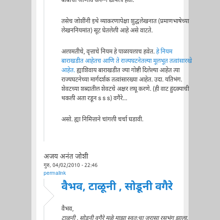
बाबींची जाणीव करून द्यायला हवी.
तसेच जोशींनी इथे व्याकरणापेक्षा शुद्धलेखनात (प्रमाणभाषेच्या
लेखननियमांत) सूट घेतलेली आहे असे वाटते.
अलामतीचे, वृत्ताचे नियम हे पाळायलाच हवेत.
हे नियम
बाराखडीत आहेतच आणि ते राज्यघटनेतल्या मूलभूत तत्वांसारखे
आहेत.
ह्याशिवाय बाराखडीत ज्या गोष्टी दिलेल्या आहेत त्या
राज्यघटनेच्या मार्गदर्शक तत्वांसारख्या आहेत. उदा. यतिभंग.
शेवटच्या शब्दातील शेवटचे अक्षर लघू करणे. (ही वाट हुंदक्याची
थकली अता रडून s s s) वगैरे...
असो. ह्या निमित्ताने चांगली चर्चा घडावी.
अजय अनंत जोशी
गुरु, 04/02/2010 - 22:46
permalink
वैभव, टाळूनी , सोडूनी वगैरे
वैभव,
टाळूनी , सोडूनी वगैरे मुळे माझा स्वतःचा जरासा रसभंग झाला.