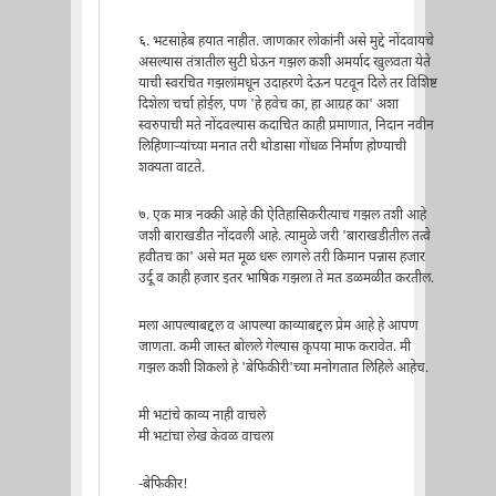
६. भटसाहेब हयात नाहीत. जाणकार लोकांनी असे मुद्दे नोंदवायचे
असल्यास तंत्रातील सुटी घेऊन गझल कशी अमर्याद खुलवता येते
याची स्वरचित गझलांमधून उदाहरणे देऊन पटवून दिले तर विशिष्ट
दिशेला चर्चा होईल, पण 'हे हवेच का, हा आग्रह का' अशा
स्वरुपाची मते नोंदवल्यास कदाचित काही प्रमाणात, निदान नवीन
लिहिणार्‍यांच्या मनात तरी थोडासा गोंधळ निर्माण होण्याची
शक्यता वाटते.
७. एक मात्र नक्की आहे की ऐतिहासिकरीत्याच गझल तशी आहे
जशी बाराखडीत नोंदवली आहे. त्यामुळे जरी 'बाराखडीतील तत्वे
हवीतच का' असे मत मूळ धरू लागले तरी किमान पन्नास हजार
उर्दू व काही हजार इतर भाषिक गझला ते मत डळमळीत करतील.
मला आपल्याबद्दल व आपल्या काव्याबद्दल प्रेम आहे हे आपण
जाणता. कमी जास्त बोलले गेल्यास कृपया माफ करावेत. मी
गझल कशी शिकलो हे 'बेफिकीरी'च्या मनोगतात लिहिले आहेच.
मी भटांचे काव्य नाही वाचले
मी भटांचा लेख केवळ वाचला
-बेफिकीर!