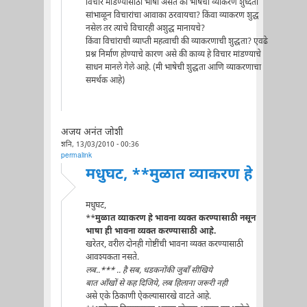
विचार मांडण्यासाठी भाषा असते की भाषेची व्याकरण शुध्दता
सांभाळून विचारांचा आवाका ठरवायचा? किंवा व्याकरण शुद्ध
नसेल तर त्यांचे विचारही अशुद्ध मानायचे?
किंवा विचांराची व्याप्ती महत्वाची की व्याकरणाची शुद्धता? एवढे
प्रश्न निर्माण होण्याचे कारण असे की काव्य हे विचार मांडण्याचे
साधन मानले गेले आहे. (मी भाषेची शुद्धता आणि व्याकरणाचा
समर्थक आहे)
अजय अनंत जोशी
शनि, 13/03/2010 - 00:36
permalink
मधुघट, **मुळात व्याकरण हे
मधुघट,
**
मुळात व्याकरण हे भावना व्यक्त करण्यासाठी नसून
भाषा ही भावना व्यक्त करण्यासाठी आहे.
खरेतर, वरील दोनही गोष्टींची भावना व्यक्त करण्यासाठी
आवश्यकता नसते.
लब..*** .. है सब, धडकनोंकी जुबाँ सीखिये
बात आँखों से कह दिजिये, लब हिलाना जरूरी नही
असे एके ठिकाणी ऐकल्यासारखे वाटते आहे.