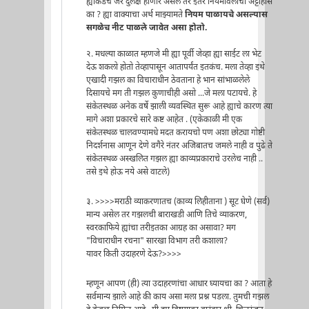
ह्याकडेच जर दुर्लक्ष होणार असेल तर इतर नियमावलींचा अट्टाहास
का ? ह्या वाक्याचा अर्थ माझ्यामते
नियम पाळायचे असल्यास
सगळेच नीट पाळले जावेत असा होतो.
२. मधल्या काळात म्हणजे मी ह्या पूर्वी जेव्हा ह्या साईट ला भेट
देऊ शकलो होतो तेव्हापासून आतापर्यंत इतकंच. मला तेव्हा इथे
एखादी गझल का विचाराधीन ठेवताना हे भान सांभाळलेले
दिसायचे मग ती गझल कुणाचीही असो ...जे मला पटायचे. हे
संकेतस्थळ अनेक वर्षे झाली व्यवस्थित सुरू आहे ह्याचे कारण त्या
मागे अशा प्रकारचे सारे कष्ट आहेत . (एकेकाळी मी एक
संकेतस्थळ चालवण्यामधे मदत करायचो पण अशा छोट्या गोष्टी
निदर्शनास आणून देणे वगैरे नंतर अजिबातच जमले नाही व पुढे ते
संकेतस्थळ अस्खलित गझल ह्या काव्यप्रकाराचे उरलेच नाही ..
तसे इथे होऊ नये असे वाटले)
३. >>>>मराठी व्याकरणातच (काव्य लिहीताना ) सूट घेणे (सर्व)
मान्य असेल तर गझलची बाराखडी आणि तिचे व्याकरण,
स्वरकाफिये ह्यांचा तरीइतका आग्रह का असावा? मग
"विचाराधीन रचना" सारखा विभाग तरी कशाला?
यावर किती उदाहरणे देऊ?>>>>
म्हणून आपण (ही) त्या उदाहरणांचा आधार घ्यायचा का ? आता हे
सर्वमान्य झाले आहे की काय असा मला प्रश्न पडला. तुमची गझल