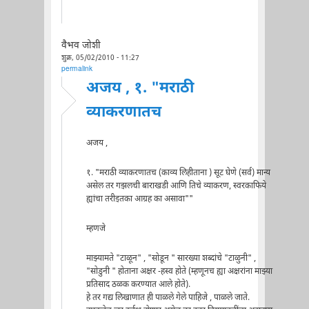
वैभव जोशी
शुक्र, 05/02/2010 - 11:27
permalink
अजय , १. "मराठी
व्याकरणातच
अजय ,
१. "मराठी व्याकरणातच (काव्य लिहीताना ) सूट घेणे (सर्व) मान्य
असेल तर गझलची बाराखडी आणि तिचे व्याकरण, स्वरकाफिये
ह्यांचा तरीइतका आग्रह का असावा""
म्हणजे
माझ्यामते "टाळून" , "सोडून " सारख्या शब्दांचे "टाळुनी" ,
"सोडुनी " होताना अक्षर -हस्व होते (म्हणूनच ह्या अक्षरांना माझ्या
प्रतिसाद ठळक करण्यात आले होते).
हे तर गद्य लिखाणात ही पाळले गेले पाहिजे , पाळले जाते.