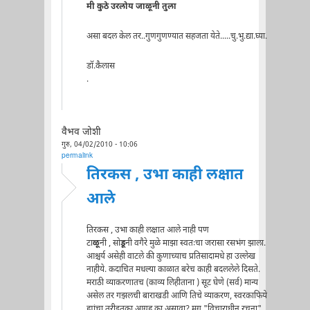
मी कुठे उरलोय जाळूनी तुला
असा बदल केल तर..गुणगुणण्यात सहजता येते.....चु.भु.द्या.घ्या.
डॉ.कैलास
.
वैभव जोशी
गुरु, 04/02/2010 - 10:06
permalink
तिरकस , उभा काही लक्षात
आले
तिरकस , उभा काही लक्षात आले नाही पण
टा
ळू
नी , सो
डू
नी वगैरे मुळे माझा स्वतःचा जरासा रसभंग झाला.
आश्चर्य असेही वाटले की कुणाच्याच प्रतिसादामधे हा उल्लेख
नाहीये. कदाचित मधल्या काळात बरेच काही बदललेले दिसते.
मराठी व्याकरणातच (काव्य लिहीताना ) सूट घेणे (सर्व) मान्य
असेल तर गझलची बाराखडी आणि तिचे व्याकरण, स्वरकाफिये
ह्यांचा तरीइतका आग्रह का असावा? मग "विचाराधीन रचना"