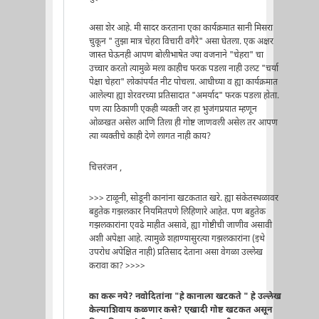
असा शेर आहे. मी सादर करताना एका कार्यक्रमात सानी मिसरा
चुकून " तुझा मात्र चेहरा विचारी वगैरे" असा घेतला. एक अक्षर
जास्त घेऊनही आपण बोलीभाषेत ज्या वजनाने "चेहरा" चा
उच्चार करतो त्यामुळे मला काहीच फरक पडला नाही उलट "चर्या
पेक्षा चेहरा" लोकांपर्यंत नीट पोचला. आधीच्या व ह्या कार्यक्रमात
आलेल्या ह्या शेरवरच्या प्रतिसादात "अमर्याद" फरक पडला होता.
पण त्या ठिकाणी एकही व्यक्ती जर हा भुजंगप्रयात म्हणून
ओळखत असेल आणि तिला ही गोष्ट जाणवली असेल तर आपण
त्या व्यक्तीचे काही देणे लागत नाही काय?
चित्तरंजन ,
>>> टाळूनी, सोडूनी कानांना खटकतात खरे. ह्या संकेतस्थळावर
बहुतेक गझलकार नियमितपणे लिहिणारे आहेत. पण बहुतेक
गझलकारांना एवढे माहीत असावे, ह्या गोष्टीची जाणीव असावी
अशी अपेक्षा आहे. त्यामुळे शहाण्यासुरत्या गझलकारांना (इथे
उपरोध अपेक्षित नाही) प्रतिसाद देताना असा वेगळा उल्लेख
करावा का? >>>>
का करू नये? नवोदितांना "हे कानाला खटकते " हे उल्लेख
केल्याशिवाय कळणार कसे? एखादी गोष्ट खटकत असून