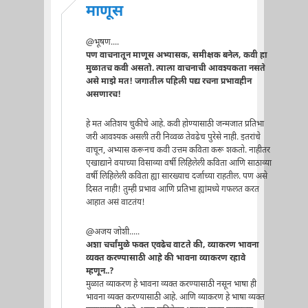
माणूस
@भूषण....
पण वाचनातून माणूस अभ्यासक, समीक्षक बनेल, कवी हा
मुळातच कवी असतो. त्याला वाचनाची आवश्यकता नसते
असे माझे मत! जगातील पहिली पद्य रचना प्रभावहीन
असणारच!
हे मत अतिशय चुकीचे आहे. कवी होण्यासाठी जन्मजात प्रतिभा
जरी आवश्यक असली तरी निव्वळ तेवढेच पुरेसे नाही. इतरांचे
वाचून, अभ्यास करूनच कवी उत्तम कविता करू शकतो. नाहीतर
एखाद्याने वयाच्या विसाव्या वर्षी लिहिलेली कविता आणि साठाव्या
वर्षी लिहिलेली कविता ह्या सारख्याच दर्जाच्या राहतील. पण असे
दिसत नाही! तुम्ही प्रभाव आणि प्रतिभा ह्यांमध्ये गफलत करत
आहात असं वाटतंय!
@अजय जोशी.....
अशा चर्चांमुळे फक्त एवढेच वाटते की, व्याकरण भावना
व्यक्त करण्यासाठी आहे की भावना व्याकरण रहावे
म्हणून..?
मुळात व्याकरण हे भावना व्यक्त करण्यासाठी नसून भाषा ही
भावना व्यक्त करण्यासाठी आहे. आणि व्याकरण हे भाषा व्यक्त