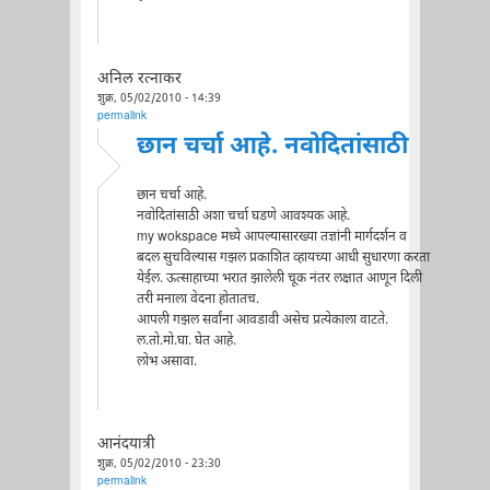
अनिल रत्नाकर
शुक्र, 05/02/2010 - 14:39
permalink
छान चर्चा आहे. नवोदितांसाठी
छान चर्चा आहे.
नवोदितांसाठी अशा चर्चा घडणे आवश्यक आहे.
my wokspace मध्ये आपल्यासारख्या तज्ञांनी मार्गदर्शन व
बदल सुचविल्यास गझल प्रकाशित व्हायच्या आधी सुधारणा करता
येईल. ऊत्साहाच्या भरात झालेली चूक नंतर लक्षात आणून दिली
तरी मनाला वेदना होतातच.
आपली गझल सर्वांना आवडावी असेच प्रत्येकाला वाटते.
ल.तो.मो.घा. घेत आहे.
लोभ असावा.
आनंदयात्री
शुक्र, 05/02/2010 - 23:30
permalink