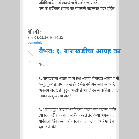
प्रतिक्रिया देण्याचे टाळले जाते असे मला वाटते.
पण या चर्चेनंतर आपलं मत स्पष्टपणे मांडण्यात मदत होईल.
बेफिकीर
सोम, 08/02/2010 - 19:22
permalink
वैभवः १. बाराखडीचा आग्रह का
वैभवः
१. बाराखडीचा आग्रह का हा प्रश्न आपण विचारला आहेत व मी
'लघु, गुरू' हा प्रश्न बाराखडीवर येऊ नये असे म्हणालो आहे.
'एकदम बाराखडी कुठून आली' हे आपले दुसर्‍या प्रतिसादातील
विधान त्यामुळे रम्य वाटले.
२. आपण मुद्दा काढण्याअगोदरच्या माझ्या ज्या गझला आहेत
त्यावर तळटीपा नव्हत्या. माहीत असते तर दिल्या असत्याच.
यानंतरही देईन असे नाही कारण तो एक उपाय आहे एवढेच
म्हणायचे होते.