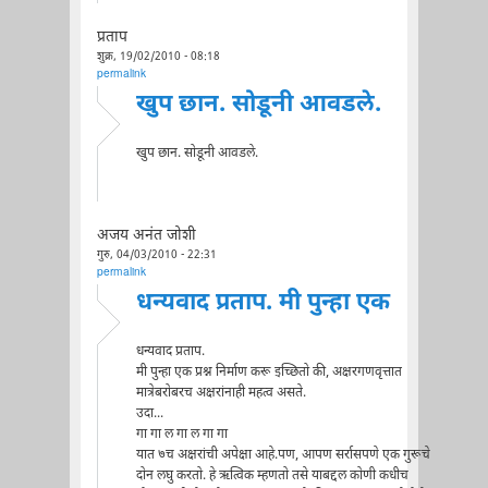
प्रताप
शुक्र, 19/02/2010 - 08:18
permalink
खुप छान. सोडूनी आवडले.
खुप छान. सोडूनी आवडले.
अजय अनंत जोशी
गुरु, 04/03/2010 - 22:31
permalink
धन्यवाद प्रताप. मी पुन्हा एक
धन्यवाद प्रताप.
मी पुन्हा एक प्रश्न निर्माण करू इच्छितो की, अक्षरगणवृत्तात
मात्रेबरोबरच अक्षरांनाही महत्व असते.
उदा...
गा गा ल गा ल गा गा
यात ७च अक्षरांची अपेक्षा आहे.पण, आपण सर्रासपणे एक गुरूचे
दोन लघु करतो. हे ऋत्विक म्हणतो तसे याबद्दल कोणी कधीच