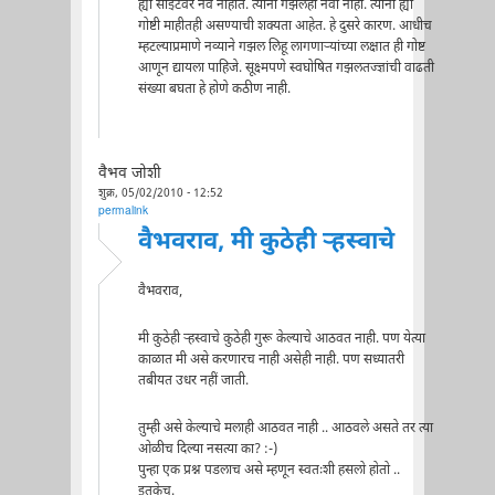
ह्या साइटवर नवे नाहीत. त्यांना गझलही नवी नाही. त्यांना ह्या
गोष्टी माहीतही असण्याची शक्यता आहेत. हे दुसरे कारण. आधीच
म्हटल्याप्रमाणे नव्याने गझल लिहू लागणाऱ्यांच्या लक्षात ही गोष्ट
आणून द्यायला पाहिजे. सूक्ष्मपणे स्वघोषित गझलतज्ज्ञांची वाढती
संख्या बघता हे होणे कठीण नाही.
वैभव जोशी
शुक्र, 05/02/2010 - 12:52
permalink
वैभवराव, मी कुठेही ऱ्हस्वाचे
वैभवराव,
मी कुठेही ऱ्हस्वाचे कुठेही गुरू केल्याचे आठवत नाही. पण येत्या
काळात मी असे करणारच नाही असेही नाही. पण सध्यातरी
तबीयत उधर नहीं जाती.
तुम्ही असे केल्याचे मलाही आठवत नाही .. आठवले असते तर त्या
ओळीच दिल्या नसत्या का? :-)
पुन्हा एक प्रश्न पडलाच असे म्हणून स्वतःशी हसलो होतो ..
इतकेच.