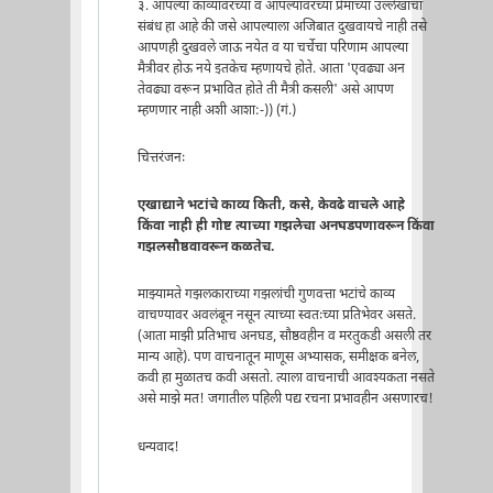
३. आपल्या काव्यावरच्या व आपल्यावरच्या प्रेमाच्या उल्लेखाचा
संबंध हा आहे की जसे आपल्याला अजिबात दुखवायचे नाही तसे
आपणही दुखवले जाऊ नयेत व या चर्चेचा परिणाम आपल्या
मैत्रीवर होऊ नये इतकेच म्हणायचे होते. आता 'एवढ्या अन
तेवढ्या वरून प्रभावित होते ती मैत्री कसली' असे आपण
म्हणणार नाही अशी आशा:-)) (गं.)
चित्तरंजनः
एखाद्याने भटांचे काव्य किती, कसे, केवढे वाचले आहे
किंवा नाही ही गोष्ट त्याच्या गझलेचा अनघडपणावरून किंवा
गझलसौष्ठवावरून कळतेच.
माझ्यामते गझलकाराच्या गझलांची गुणवत्ता भटांचे काव्य
वाचण्यावर अवलंबून नसून त्याच्या स्वतःच्या प्रतिभेवर असते.
(आता माझी प्रतिभाच अनघड, सौष्ठवहीन व मरतुकडी असली तर
मान्य आहे). पण वाचनातून माणूस अभ्यासक, समीक्षक बनेल,
कवी हा मुळातच कवी असतो. त्याला वाचनाची आवश्यकता नसते
असे माझे मत! जगातील पहिली पद्य रचना प्रभावहीन असणारच!
धन्यवाद!