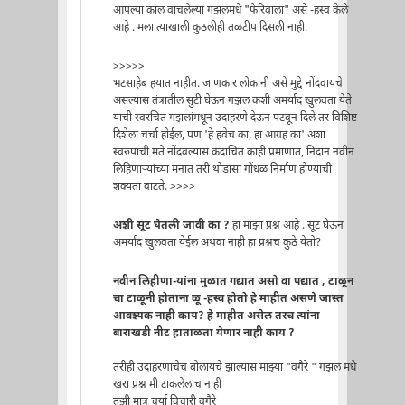
आपल्या काल वाचलेल्या गझलमधे "फेरिवाला" असे -हस्व केले
आहे . मला त्याखाली कुठलीही तळटीप दिसली नाही.
>>>>>
भटसाहेब हयात नाहीत. जाणकार लोकांनी असे मुद्दे नोंदवायचे
असल्यास तंत्रातील सुटी घेऊन गझल कशी अमर्याद खुलवता येते
याची स्वरचित गझलांमधून उदाहरणे देऊन पटवून दिले तर विशिष्ट
दिशेला चर्चा होईल, पण 'हे हवेच का, हा आग्रह का' अशा
स्वरुपाची मते नोंदवल्यास कदाचित काही प्रमाणात, निदान नवीन
लिहिणार्‍यांच्या मनात तरी थोडासा गोंधळ निर्माण होण्याची
शक्यता वाटते. >>>>
अशी सूट घेतली जावी का ?
हा माझा प्रश्न आहे . सूट घेऊन
अमर्याद खुलवता येईल अथवा नाही हा प्रश्नच कुठे येतो?
नवीन लिहीणा-यांना मुळात गद्यात असो वा पद्यात , टाळून
चा टाळूनी होताना ळू -हस्व होतो हे माहीत असणे जास्त
आवश्यक नाही काय? हे माहीत असेल तरच त्यांना
बाराखडी नीट हाताळता येणार नाही काय ?
तरीही उदाहरणाचेच बोलायचे झाल्यास माझ्या "वगैरे " गझल मधे
खरा प्रश्न मी टाकलेलाच नाही
तुझी मात्र चर्या विचारी वगैरे