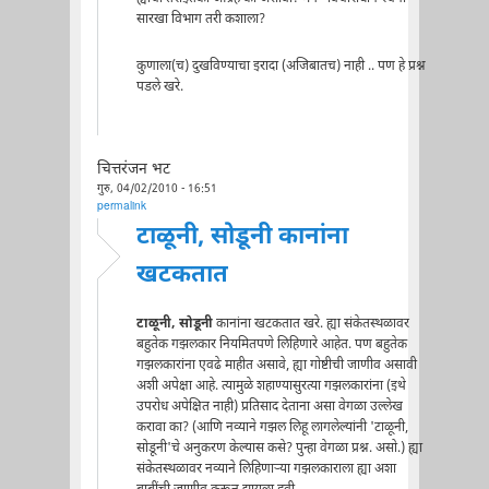
सारखा विभाग तरी कशाला?
कुणाला(च) दुखविण्याचा इरादा (अजिबातच) नाही .. पण हे प्रश्न
पडले खरे.
चित्तरंजन भट
गुरु, 04/02/2010 - 16:51
permalink
टाळूनी, सोडूनी कानांना
खटकतात
टाळूनी, सोडूनी
कानांना खटकतात खरे. ह्या संकेतस्थळावर
बहुतेक गझलकार नियमितपणे लिहिणारे आहेत. पण बहुतेक
गझलकारांना एवढे माहीत असावे, ह्या गोष्टीची जाणीव असावी
अशी अपेक्षा आहे. त्यामुळे शहाण्यासुरत्या गझलकारांना (इथे
उपरोध अपेक्षित नाही) प्रतिसाद देताना असा वेगळा उल्लेख
करावा का? (आणि नव्याने गझल लिहू लागलेल्यांनी 'टाळूनी,
सोडूनी'चे अनुकरण केल्यास कसे? पुन्हा वेगळा प्रश्न. असो.) ह्या
संकेतस्थळावर नव्याने लिहिणाऱ्या गझलकाराला ह्या अशा