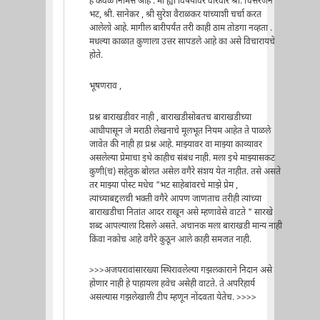
हे केवळ निमित्त आहे . मी ह्या विषयावर वारंवार श्री. चित्तरंजन
भट, श्री. सानेकर , श्री सुरेश वैराळकर यांच्याशी चर्चा करत
आलेलो आहे. मागील बारीपर्यंत तरी काही ठाम तोडगा नव्हता .
मधल्या काळात कुणाला उत्तर सापडले आहे का असे विचारायचे
होते.
भूषणराव ,
प्रश्न बाराखडीवर नाही , बाराखडीसोबतच बाराखडीच्या
आधीपासून जे मराठी लेखनाचे मूलभूत नियम आहेत ते पाळले
जावेत की नाही हा प्रश्न आहे. माझ्यावर वा माझ्या काव्यावर
असलेल्या प्रेमाचा इथे काहीच संबंध नाही. मला इथे माझ्यासकट
कुणी(च) सहेतुक बोलत असेल वगैरे संशय येत नाहीत. तसे असते
तर माझ्या पोस्ट मधेच "भट साहेबांवरचे माझे प्रेम ,
त्यांच्याबद्दलची भक्ती वगैरे आपण जाणताच तरीही त्यांच्या
बाराखडीचा नितांत आदर राखून असे म्हणावेसे वाटते " सारखे
शब्द आपल्याला दिसले असते. अचानक मला बाराखडी मान्य नाही
किंवा नकोच आहे वगैरे कुठून आले काही समजत नाही.
>>>अजयरावांसारख्या स्थिरावलेल्या गझलकाराने निदान असे
होणार नाही हे पाहायला हवेच असेही वाटते. ते अपरिहार्य
असल्यास गझलेखाली टीप म्हणून नोंदवता येतेच. >>>>