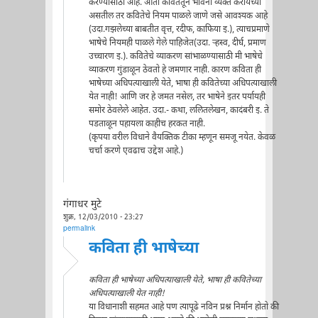
करण्यासाठी आहे. आता कवितेतून भावना व्यक्त करायच्या
असतील तर कवितेचे नियम पाळले जाणे जसे आवश्यक आहे
(उदा.गझलेच्या बाबतीत वृत्त, रदीफ, काफिया इ.), त्याचप्रमाणे
भाषेचे नियमही पाळले गेले पाहिजेत(उदा. र्‍हस्व, दीर्घ, प्रमाण
उच्चारण इ.). कवितेचे व्याकरण सांभाळण्यासाठी मी भाषेचे
व्याकरण गुंडाळून ठेवतो हे जमणार नाही. कारण कविता ही
भाषेच्या अधिपत्याखाली येते, भाषा ही कवितेच्या अधिपत्याखाली
येत नाही! आणि जर हे जमत नसेल, तर भाषेने इतर पर्यायही
समोर ठेवलेले आहेत. उदा.- कथा, ललितलेखन, कादंबरी इ. ते
पडताळून पहायला काहीच हरकत नाही.
(कृपया वरील विधाने वैयक्तिक टीका म्हणून समजू नयेत. केवळ
चर्चा करणे एवढाच उद्देश आहे.)
गंगाधर मुटे
शुक्र, 12/03/2010 - 23:27
permalink
कविता ही भाषेच्या
कविता ही भाषेच्या अधिपत्याखाली येते, भाषा ही कवितेच्या
अधिपत्याखाली येत नाही!
या विधानाशी सहमत आहे पण त्यापूढे नविन प्रश्न निर्मान होतो की