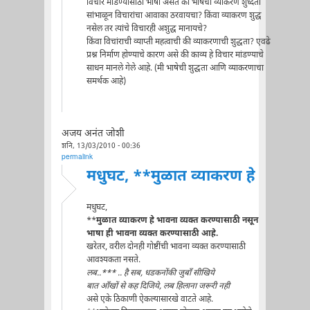
विचार मांडण्यासाठी भाषा असते की भाषेची व्याकरण शुध्दता
सांभाळून विचारांचा आवाका ठरवायचा? किंवा व्याकरण शुद्ध
नसेल तर त्यांचे विचारही अशुद्ध मानायचे?
किंवा विचांराची व्याप्ती महत्वाची की व्याकरणाची शुद्धता? एवढे
प्रश्न निर्माण होण्याचे कारण असे की काव्य हे विचार मांडण्याचे
साधन मानले गेले आहे. (मी भाषेची शुद्धता आणि व्याकरणाचा
समर्थक आहे)
अजय अनंत जोशी
शनि, 13/03/2010 - 00:36
permalink
मधुघट, **मुळात व्याकरण हे
मधुघट,
**
मुळात व्याकरण हे भावना व्यक्त करण्यासाठी नसून
भाषा ही भावना व्यक्त करण्यासाठी आहे.
खरेतर, वरील दोनही गोष्टींची भावना व्यक्त करण्यासाठी
आवश्यकता नसते.
लब..*** .. है सब, धडकनोंकी जुबाँ सीखिये
बात आँखों से कह दिजिये, लब हिलाना जरूरी नही
असे एके ठिकाणी ऐकल्यासारखे वाटते आहे.