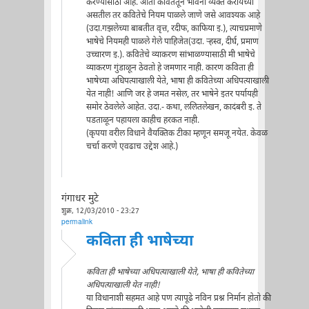
करण्यासाठी आहे. आता कवितेतून भावना व्यक्त करायच्या
असतील तर कवितेचे नियम पाळले जाणे जसे आवश्यक आहे
(उदा.गझलेच्या बाबतीत वृत्त, रदीफ, काफिया इ.), त्याचप्रमाणे
भाषेचे नियमही पाळले गेले पाहिजेत(उदा. र्‍हस्व, दीर्घ, प्रमाण
उच्चारण इ.). कवितेचे व्याकरण सांभाळण्यासाठी मी भाषेचे
व्याकरण गुंडाळून ठेवतो हे जमणार नाही. कारण कविता ही
भाषेच्या अधिपत्याखाली येते, भाषा ही कवितेच्या अधिपत्याखाली
येत नाही! आणि जर हे जमत नसेल, तर भाषेने इतर पर्यायही
समोर ठेवलेले आहेत. उदा.- कथा, ललितलेखन, कादंबरी इ. ते
पडताळून पहायला काहीच हरकत नाही.
(कृपया वरील विधाने वैयक्तिक टीका म्हणून समजू नयेत. केवळ
चर्चा करणे एवढाच उद्देश आहे.)
गंगाधर मुटे
शुक्र, 12/03/2010 - 23:27
permalink
कविता ही भाषेच्या
कविता ही भाषेच्या अधिपत्याखाली येते, भाषा ही कवितेच्या
अधिपत्याखाली येत नाही!
या विधानाशी सहमत आहे पण त्यापूढे नविन प्रश्न निर्मान होतो की