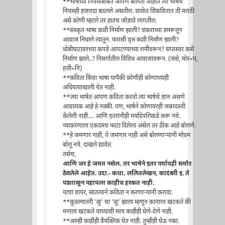
**भाषेच्या नियमाबाबत आपण बोलता आहात त्या भाषेचे
नियमही हजारदा बदलले असतील. शाळेत शिकवितात ती मराठी
असे कोणी म्हटले तर हातच जोडावे लागतील.
**संस्कृत भाषा कशी निर्माण झाली? शंकराच्या डमरूतून
आवाज निघाले त्यातून. फारसी वृत्त कशी निर्माण झाली?
धोबीघाटावरच्या कपडे आपटण्याच्या लयीवरून? सप्तस्वर कसे
निर्माण झाले..? निसर्गातील विविध आवाजांवरून. (जसे, मोर=प,
हत्ती=नि)
**कविता किंवा भाषा यापैकी कोणीही कोणाच्याही
अधिपत्याखाली येत नाही.
**ज्या भाषेत आपण कविता करतो त्या भाषेचे ज्ञान असणे
आवश्यक आहे हे नक्की. पण, भाषेने कोणावरही जबरदस्ती
केलेली नाही.... आणि इतरांनीही मर्यादेपलिकडे करू नये.
व्याकरणाला एकदमच फाटा दिलेला असेल तर ठीक आहे बोलणे.
**हे जमणार नाही, ते जमणार नाही असे बोलणार्‍यांनी मोघम
बोलू नये. दाखले द्यावेत.
तसेच,
आणि जर हे जमत नसेल, तर भाषेने इतर पर्यायही समोर
ठेवलेले आहेत. उदा.- कथा, ललितलेखन, कादंबरी इ. ते
पडताळून पहायला काहीच हरकत नाही.
याचा वापर, सातत्याने कविता न करणार्‍यांनी करावा.
**कुठल्यातरी 'ळु' चा 'ळू' झाला म्हणून कानाला खटकते की
मनाला खटकते याच्याशी मला काहीही घेणे-देणे नाही.
**आम्ही काहीही वैयक्तिक घेत नाही. तुम्हीही घेऊ नका.