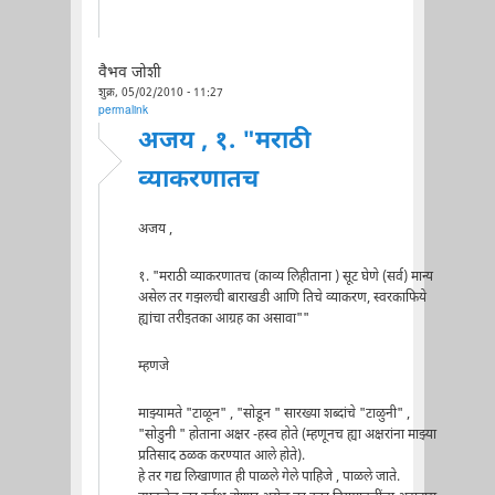
वैभव जोशी
शुक्र, 05/02/2010 - 11:27
permalink
अजय , १. "मराठी
व्याकरणातच
अजय ,
१. "मराठी व्याकरणातच (काव्य लिहीताना ) सूट घेणे (सर्व) मान्य
असेल तर गझलची बाराखडी आणि तिचे व्याकरण, स्वरकाफिये
ह्यांचा तरीइतका आग्रह का असावा""
म्हणजे
माझ्यामते "टाळून" , "सोडून " सारख्या शब्दांचे "टाळुनी" ,
"सोडुनी " होताना अक्षर -हस्व होते (म्हणूनच ह्या अक्षरांना माझ्या
प्रतिसाद ठळक करण्यात आले होते).
हे तर गद्य लिखाणात ही पाळले गेले पाहिजे , पाळले जाते.