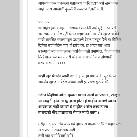
आपल्या काल वाचलेल्या गझलमधे "फेरिवाला" असे -हस्व केले
आहे . मला त्याखाली कुठलीही तळटीप दिसली नाही.
>>>>>
भटसाहेब हयात नाहीत. जाणकार लोकांनी असे मुद्दे नोंदवायचे
असल्यास तंत्रातील सुटी घेऊन गझल कशी अमर्याद खुलवता येते
याची स्वरचित गझलांमधून उदाहरणे देऊन पटवून दिले तर विशिष्ट
दिशेला चर्चा होईल, पण 'हे हवेच का, हा आग्रह का' अशा
स्वरुपाची मते नोंदवल्यास कदाचित काही प्रमाणात, निदान नवीन
लिहिणार्‍यांच्या मनात तरी थोडासा गोंधळ निर्माण होण्याची
शक्यता वाटते. >>>>
अशी सूट घेतली जावी का ?
हा माझा प्रश्न आहे . सूट घेऊन
अमर्याद खुलवता येईल अथवा नाही हा प्रश्नच कुठे येतो?
नवीन लिहीणा-यांना मुळात गद्यात असो वा पद्यात , टाळून
चा टाळूनी होताना ळू -हस्व होतो हे माहीत असणे जास्त
आवश्यक नाही काय? हे माहीत असेल तरच त्यांना
बाराखडी नीट हाताळता येणार नाही काय ?
तरीही उदाहरणाचेच बोलायचे झाल्यास माझ्या "वगैरे " गझल मधे
खरा प्रश्न मी टाकलेलाच नाही
तुझी मात्र चर्या विचारी वगैरे