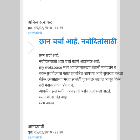
अनिल रत्नाकर
शुक्र, 05/02/2010 - 14:39
permalink
छान चर्चा आहे. नवोदितांसाठी
छान चर्चा आहे.
नवोदितांसाठी अशा चर्चा घडणे आवश्यक आहे.
my wokspace मध्ये आपल्यासारख्या तज्ञांनी मार्गदर्शन व
बदल सुचविल्यास गझल प्रकाशित व्हायच्या आधी सुधारणा करता
येईल. ऊत्साहाच्या भरात झालेली चूक नंतर लक्षात आणून दिली
तरी मनाला वेदना होतातच.
आपली गझल सर्वांना आवडावी असेच प्रत्येकाला वाटते.
ल.तो.मो.घा. घेत आहे.
लोभ असावा.
आनंदयात्री
शुक्र, 05/02/2010 - 23:30
permalink