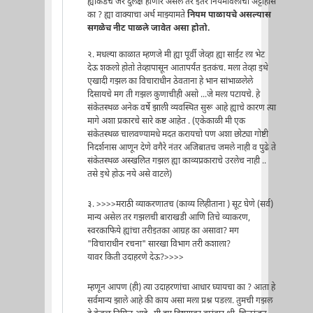
ह्याकडेच जर दुर्लक्ष होणार असेल तर इतर नियमावलींचा अट्टाहास
का ? ह्या वाक्याचा अर्थ माझ्यामते
नियम पाळायचे असल्यास
सगळेच नीट पाळले जावेत असा होतो.
२. मधल्या काळात म्हणजे मी ह्या पूर्वी जेव्हा ह्या साईट ला भेट
देऊ शकलो होतो तेव्हापासून आतापर्यंत इतकंच. मला तेव्हा इथे
एखादी गझल का विचाराधीन ठेवताना हे भान सांभाळलेले
दिसायचे मग ती गझल कुणाचीही असो ...जे मला पटायचे. हे
संकेतस्थळ अनेक वर्षे झाली व्यवस्थित सुरू आहे ह्याचे कारण त्या
मागे अशा प्रकारचे सारे कष्ट आहेत . (एकेकाळी मी एक
संकेतस्थळ चालवण्यामधे मदत करायचो पण अशा छोट्या गोष्टी
निदर्शनास आणून देणे वगैरे नंतर अजिबातच जमले नाही व पुढे ते
संकेतस्थळ अस्खलित गझल ह्या काव्यप्रकाराचे उरलेच नाही ..
तसे इथे होऊ नये असे वाटले)
३. >>>>मराठी व्याकरणातच (काव्य लिहीताना ) सूट घेणे (सर्व)
मान्य असेल तर गझलची बाराखडी आणि तिचे व्याकरण,
स्वरकाफिये ह्यांचा तरीइतका आग्रह का असावा? मग
"विचाराधीन रचना" सारखा विभाग तरी कशाला?
यावर किती उदाहरणे देऊ?>>>>
म्हणून आपण (ही) त्या उदाहरणांचा आधार घ्यायचा का ? आता हे
सर्वमान्य झाले आहे की काय असा मला प्रश्न पडला. तुमची गझल