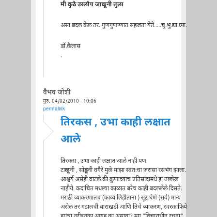
मी कुठे उरलोय जाळूनी तुला
असा बदल केल तर..गुणगुणण्यात सहजता येते.....चु.भु.द्या.घ्या.
डॉ.कैलास
.
वैभव जोशी
गुरु, 04/02/2010 - 10:06
permalink
तिरकस , उभा काही लक्षात
आले
तिरकस , उभा काही लक्षात आले नाही पण
टा
ळू
नी , सो
डू
नी वगैरे मुळे माझा स्वतःचा जरासा रसभंग झाला.
आश्चर्य असेही वाटले की कुणाच्याच प्रतिसादामधे हा उल्लेख
नाहीये. कदाचित मधल्या काळात बरेच काही बदललेले दिसते.
मराठी व्याकरणातच (काव्य लिहीताना ) सूट घेणे (सर्व) मान्य
असेल तर गझलची बाराखडी आणि तिचे व्याकरण, स्वरकाफिये
ह्यांचा तरीइतका आग्रह का असावा? मग "विचाराधीन रचना"