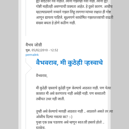
ह्या साइटवर नवे नाहीत. त्यांना गझलही नवी नाही. त्यांना ह्या
गोष्टी माहीतही असण्याची शक्यता आहेत. हे दुसरे कारण. आधीच
म्हटल्याप्रमाणे नव्याने गझल लिहू लागणाऱ्यांच्या लक्षात ही गोष्ट
आणून द्यायला पाहिजे. सूक्ष्मपणे स्वघोषित गझलतज्ज्ञांची वाढती
संख्या बघता हे होणे कठीण नाही.
वैभव जोशी
शुक्र, 05/02/2010 - 12:52
permalink
वैभवराव, मी कुठेही ऱ्हस्वाचे
वैभवराव,
मी कुठेही ऱ्हस्वाचे कुठेही गुरू केल्याचे आठवत नाही. पण येत्या
काळात मी असे करणारच नाही असेही नाही. पण सध्यातरी
तबीयत उधर नहीं जाती.
तुम्ही असे केल्याचे मलाही आठवत नाही .. आठवले असते तर त्या
ओळीच दिल्या नसत्या का? :-)
पुन्हा एक प्रश्न पडलाच असे म्हणून स्वतःशी हसलो होतो ..
इतकेच.