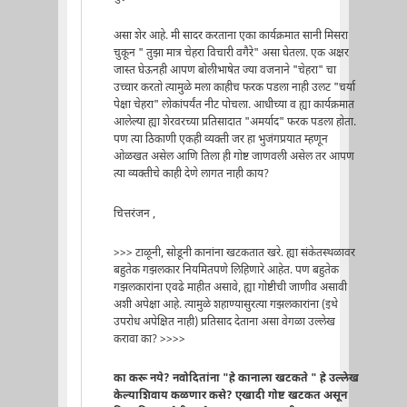
असा शेर आहे. मी सादर करताना एका कार्यक्रमात सानी मिसरा
चुकून " तुझा मात्र चेहरा विचारी वगैरे" असा घेतला. एक अक्षर
जास्त घेऊनही आपण बोलीभाषेत ज्या वजनाने "चेहरा" चा
उच्चार करतो त्यामुळे मला काहीच फरक पडला नाही उलट "चर्या
पेक्षा चेहरा" लोकांपर्यंत नीट पोचला. आधीच्या व ह्या कार्यक्रमात
आलेल्या ह्या शेरवरच्या प्रतिसादात "अमर्याद" फरक पडला होता.
पण त्या ठिकाणी एकही व्यक्ती जर हा भुजंगप्रयात म्हणून
ओळखत असेल आणि तिला ही गोष्ट जाणवली असेल तर आपण
त्या व्यक्तीचे काही देणे लागत नाही काय?
चित्तरंजन ,
>>> टाळूनी, सोडूनी कानांना खटकतात खरे. ह्या संकेतस्थळावर
बहुतेक गझलकार नियमितपणे लिहिणारे आहेत. पण बहुतेक
गझलकारांना एवढे माहीत असावे, ह्या गोष्टीची जाणीव असावी
अशी अपेक्षा आहे. त्यामुळे शहाण्यासुरत्या गझलकारांना (इथे
उपरोध अपेक्षित नाही) प्रतिसाद देताना असा वेगळा उल्लेख
करावा का? >>>>
का करू नये? नवोदितांना "हे कानाला खटकते " हे उल्लेख
केल्याशिवाय कळणार कसे? एखादी गोष्ट खटकत असून