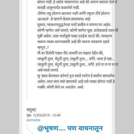
बोलत नाही. हे असेच व्याकरणात आहे की आपण सवलत घेतो हे
मलाही अजूनपर्यंत कळालेले नाही.
दीर्घचा लघु होताना खटकत नाही आणि लघुचा दीर्घ होताना
खटकतो
- हे म्हणणे केवळ हास्यास्पद आहे.
मुळात, व्याकरणशुद्धतेच्या चर्चा कधीच न संपणार्‍या आहेत.
कोणी म्हणेल असे चालते, कोणी म्हणेल चूक. प्रत्येकाकडे स्वतःची
पुष्टी असेल. अशा चर्चांमुळे फक्त एवढेच वाटते की, व्याकरण
भावना व्यक्त करण्यासाठी आहे की भावना व्याकरण रहावे
म्हणून..?
मी वर दिलेली गझल नीट वाचली तर लक्षात येईल की,
जाळूनी तुला, भेटूनी तुला, टाळूनी तुला.... वगैरे. आता हे पहा...
जाळुनी तुला, भेटुनी तुला, टाळुनी तुला... वगैरे. इथे गा ल गा ल गा
असे घ्यावे लागते.
ळु र्‍हस्व केल्यावर कोणते वृत्त घ्यावे लागेल हे सर्वांना समजलेच
असेल. त्यात मला जसे म्हणायचे आहे तसे व्यक्त होणार नाही हे
नक्की. कोणी केले तर आवडेल. असो.
मधुघट
शुक्र, 12/03/2010 - 12:48
permalink
@भूषण.... पण वाचनातून