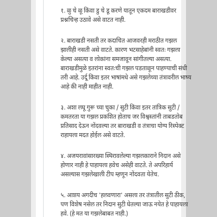
१. ळु चे ळू किंवा डु चे डू करणे यातून एकदम बाराखडीवर
प्रश्नचिन्ह उठावे असे वाटत नाही.
२. बाराखडी नसती तर कदाचित आजवरही मराठीत गझल
झालीही नसती असे वाटते. कारण भटसाहेबांनी स्वतः गझला
केल्या असत्या व लोकांना समजावून सांगीतल्या असत्या.
बाराखडीमुळे इतरांना स्वतःची गझल पडताळून पाहण्याची संधी
तरी आहे. उर्दू किंवा इतर भाषांमधे असे गझलेच्या तंत्रावरील भाष्य
आहे की नाही माहीत नाही.
३. अशा लघू गुरू च्या चुका / सुटी किंवा इतर तांत्रिक सुटी /
कमतरता या गझल प्रकशित होताच जर विश्वस्तांनी ताबडतोब
प्रतिसाद देऊन नोंदवल्या तर बाराखडी व तंत्राचा योग्य रिस्पेक्ट
राहायला मदत होईल असे वाटते.
४. अजयरावांसारख्या स्थिरावलेल्या गझलकाराने निदान असे
होणार नाही हे पाहायला हवेच असेही वाटते. ते अपरिहार्य
असल्यास गझलेखाली टीप म्हणून नोंदवता येतेच.
५. आशय अगदीच 'हलवणारा' असला तर तंत्रातील सुटी ठीक,
पण विशेष नसेल तर निदान सुटी घेतल्या जाऊ नयेत हे पाहायला
हवे. (हे मत या गझलेबाबत नाही.)