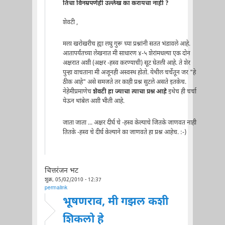
तिचा विनम्रपणेही उल्लेख का करायचा नाही ?
शेवटी ,
मला खरोखरीच ह्या लघु गुरू च्या प्रश्नांनी सतत भंडावले आहे.
आतापर्यंतच्या लेखनात मी साधारण ४-५ शेरांमधल्या एक दोन
अक्षरात अशी (अक्षर -हस्व करण्याची) सूट घेतली आहे. ते शेर
पुन्हा वाचताना मी अजूनही अस्वस्थ होतो. येथील चर्चेतून जर "हे
ठीक आहे" असे समजते तर काही प्रश्न सुटले असते इतकेच.
नेहेमीप्रमाणेच
शेवटी हा ज्याचा त्याचा प्रश्न आहे
इथेच ही चर्चा
येऊन थांबेल अशी भीती आहे.
जाता जाता ... अक्षर दीर्घ चे -हस्व केल्याचे जितके जाणवत नाही
तितके -हस्व चे दीर्घ केल्याने का जाणवते हा प्रश्न आहेच. :-)
चित्तरंजन भट
शुक्र, 05/02/2010 - 12:37
permalink
भूषणराव, मी गझल कशी
शिकलो हे