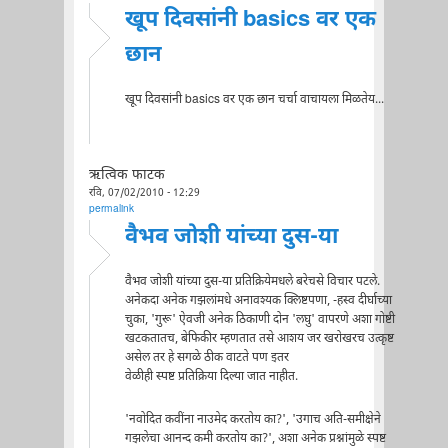
खूप दिवसांनी basics वर एक
छान
खूप दिवसांनी basics वर एक छान चर्चा वाचायला मिळतेय...
ऋत्विक फाटक
रवि, 07/02/2010 - 12:29
permalink
वैभव जोशी यांच्या दुस-या
वैभव जोशी यांच्या दुस-या प्रतिक्रियेमधले बरेचसे विचार पटले.
अनेकदा अनेक गझलांमधे अनावश्यक क्लिष्टपणा, -हस्व दीर्घाच्या
चुका, 'गुरू' ऐवजी अनेक ठिकाणी दोन 'लघु' वापरणे अशा गोष्टी
खटकतातच, बेफिकीर म्हणतात तसे आशय जर खरोखरच उत्कृष्ट
असेल तर हे सगळे ठीक वाटते पण इतर
वेळीही स्पष्ट प्रतिक्रिया दिल्या जात नाहीत.
'नवोदित कवींना नाउमेद करतोय का?', 'उगाच अति-समीक्षेने
गझलेचा आनन्द कमी करतोय का?', अशा अनेक प्रश्नांमुळे स्पष्ट