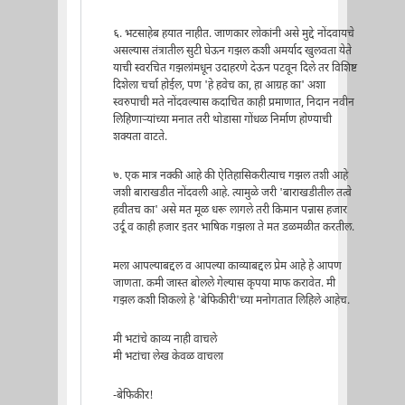
६. भटसाहेब हयात नाहीत. जाणकार लोकांनी असे मुद्दे नोंदवायचे
असल्यास तंत्रातील सुटी घेऊन गझल कशी अमर्याद खुलवता येते
याची स्वरचित गझलांमधून उदाहरणे देऊन पटवून दिले तर विशिष्ट
दिशेला चर्चा होईल, पण 'हे हवेच का, हा आग्रह का' अशा
स्वरुपाची मते नोंदवल्यास कदाचित काही प्रमाणात, निदान नवीन
लिहिणार्‍यांच्या मनात तरी थोडासा गोंधळ निर्माण होण्याची
शक्यता वाटते.
७. एक मात्र नक्की आहे की ऐतिहासिकरीत्याच गझल तशी आहे
जशी बाराखडीत नोंदवली आहे. त्यामुळे जरी 'बाराखडीतील तत्वे
हवीतच का' असे मत मूळ धरू लागले तरी किमान पन्नास हजार
उर्दू व काही हजार इतर भाषिक गझला ते मत डळमळीत करतील.
मला आपल्याबद्दल व आपल्या काव्याबद्दल प्रेम आहे हे आपण
जाणता. कमी जास्त बोलले गेल्यास कृपया माफ करावेत. मी
गझल कशी शिकलो हे 'बेफिकीरी'च्या मनोगतात लिहिले आहेच.
मी भटांचे काव्य नाही वाचले
मी भटांचा लेख केवळ वाचला
-बेफिकीर!