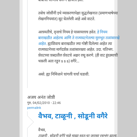
बाबींची जाणीव करून द्यायला हवी.
तसेच जोशींनी इथे व्याकरणापेक्षा शुद्धलेखनात (प्रमाणभाषेच्या
लेखननियमांत) सूट घेतलेली आहे असे वाटते.
अलामतीचे, वृत्ताचे नियम हे पाळायलाच हवेत.
हे नियम
बाराखडीत आहेतच आणि ते राज्यघटनेतल्या मूलभूत तत्वांसारखे
आहेत.
ह्याशिवाय बाराखडीत ज्या गोष्टी दिलेल्या आहेत त्या
राज्यघटनेच्या मार्गदर्शक तत्वांसारख्या आहेत. उदा. यतिभंग.
शेवटच्या शब्दातील शेवटचे अक्षर लघू करणे. (ही वाट हुंदक्याची
थकली अता रडून s s s) वगैरे...
असो. ह्या निमित्ताने चांगली चर्चा घडावी.
अजय अनंत जोशी
गुरु, 04/02/2010 - 22:46
permalink
वैभव, टाळूनी , सोडूनी वगैरे
वैभव,
टाळूनी , सोडूनी वगैरे मुळे माझा स्वतःचा जरासा रसभंग झाला.