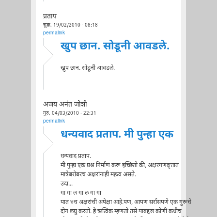
प्रताप
शुक्र, 19/02/2010 - 08:18
permalink
खुप छान. सोडूनी आवडले.
खुप छान. सोडूनी आवडले.
अजय अनंत जोशी
गुरु, 04/03/2010 - 22:31
permalink
धन्यवाद प्रताप. मी पुन्हा एक
धन्यवाद प्रताप.
मी पुन्हा एक प्रश्न निर्माण करू इच्छितो की, अक्षरगणवृत्तात
मात्रेबरोबरच अक्षरांनाही महत्व असते.
उदा...
गा गा ल गा ल गा गा
यात ७च अक्षरांची अपेक्षा आहे.पण, आपण सर्रासपणे एक गुरूचे
दोन लघु करतो. हे ऋत्विक म्हणतो तसे याबद्दल कोणी कधीच