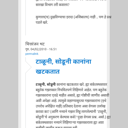
सारखा विभाग तरी कशाला?
कुणाला(च) दुखविण्याचा इरादा (अजिबातच) नाही .. पण हे प्रश्न
पडले खरे.
चित्तरंजन भट
गुरु, 04/02/2010 - 16:51
permalink
टाळूनी, सोडूनी कानांना
खटकतात
टाळूनी, सोडूनी
कानांना खटकतात खरे. ह्या संकेतस्थळावर
बहुतेक गझलकार नियमितपणे लिहिणारे आहेत. पण बहुतेक
गझलकारांना एवढे माहीत असावे, ह्या गोष्टीची जाणीव असावी
अशी अपेक्षा आहे. त्यामुळे शहाण्यासुरत्या गझलकारांना (इथे
उपरोध अपेक्षित नाही) प्रतिसाद देताना असा वेगळा उल्लेख
करावा का? (आणि नव्याने गझल लिहू लागलेल्यांनी 'टाळूनी,
सोडूनी'चे अनुकरण केल्यास कसे? पुन्हा वेगळा प्रश्न. असो.) ह्या
संकेतस्थळावर नव्याने लिहिणाऱ्या गझलकाराला ह्या अशा