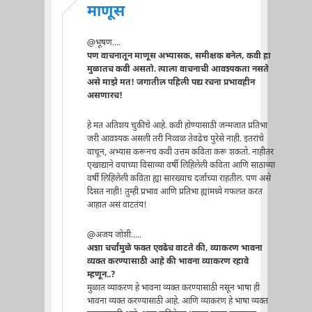
माणूस
@भूषण....
पण वाचनातून माणूस अभ्यासक, समीक्षक बनेल, कवी हा
मुळातच कवी असतो. त्याला वाचनाची आवश्यकता नसते
असे माझे मत! जगातील पहिली पद्य रचना प्रभावहीन
असणारच!
हे मत अतिशय चुकीचे आहे. कवी होण्यासाठी जन्मजात प्रतिभा
जरी आवश्यक असली तरी निव्वळ तेवढेच पुरेसे नाही. इतरांचे
वाचून, अभ्यास करूनच कवी उत्तम कविता करू शकतो. नाहीतर
एखाद्याने वयाच्या विसाव्या वर्षी लिहिलेली कविता आणि साठाव्या
वर्षी लिहिलेली कविता ह्या सारख्याच दर्जाच्या राहतील. पण असे
दिसत नाही! तुम्ही प्रभाव आणि प्रतिभा ह्यांमध्ये गफलत करत
आहात असं वाटतंय!
@अजय जोशी.....
अशा चर्चांमुळे फक्त एवढेच वाटते की, व्याकरण भावना
व्यक्त करण्यासाठी आहे की भावना व्याकरण रहावे
म्हणून..?
मुळात व्याकरण हे भावना व्यक्त करण्यासाठी नसून भाषा ही
भावना व्यक्त करण्यासाठी आहे. आणि व्याकरण हे भाषा व्यक्त