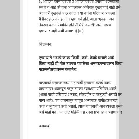
३. आपल्या काव्यावरच्या व आपल्यावरच्या प्रेमाच्या उल्लेखाचा
संबंध हा आहे की जसे आपल्याला अजिबात दुखवायचे नाही तसे
आपणही दुखवले जाऊ नयेत व या चर्चेचा परिणाम आपल्या
मैत्रीवर होऊ नये इतकेच म्हणायचे होते. आता 'एवढ्या अन
तेवढ्या वरून प्रभावित होते ती मैत्री कसली' असे आपण
म्हणणार नाही अशी आशा:-)) (गं.)
चित्तरंजनः
एखाद्याने भटांचे काव्य किती, कसे, केवढे वाचले आहे
किंवा नाही ही गोष्ट त्याच्या गझलेचा अनघडपणावरून किंवा
गझलसौष्ठवावरून कळतेच.
माझ्यामते गझलकाराच्या गझलांची गुणवत्ता भटांचे काव्य
वाचण्यावर अवलंबून नसून त्याच्या स्वतःच्या प्रतिभेवर असते.
(आता माझी प्रतिभाच अनघड, सौष्ठवहीन व मरतुकडी असली तर
मान्य आहे). पण वाचनातून माणूस अभ्यासक, समीक्षक बनेल,
कवी हा मुळातच कवी असतो. त्याला वाचनाची आवश्यकता नसते
असे माझे मत! जगातील पहिली पद्य रचना प्रभावहीन असणारच!
धन्यवाद!