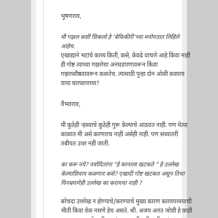
भूषणराव,
मी गझल कशी शिकलो हे 'बेफिकीरी'च्या मनोगतात लिहिले
आहेच.
एखाद्याने भटांचे काव्य किती, कसे, केवढे वाचले आहे किंवा नाही
ही गोष्ट त्याच्या गझलेचा अनघडपणावरून किंवा
गझलसौष्ठवावरून कळतेच. त्यासाठी पुन्हा दोन ओळी कशाला
वाया घालवायच्या?
वैभवराव,
मी कुठेही ऱ्हस्वाचे कुठेही गुरू केल्याचे आठवत नाही. पण येत्या
काळात मी असे करणारच नाही असेही नाही. पण सध्यातरी
तबीयत उधर नहीं जाती.
का करू नये? नवोदितांना "हे कानाला खटकते " हे उल्लेख
केल्याशिवाय कळणार कसे? एखादी गोष्ट खटकत असून तिचा
विनम्रपणेही उल्लेख का करायचा नाही ?
बरेचदा उल्लेख न होण्याचे/करण्याचे मुख्य कारण कालापव्ययाची
भीती किंवा वेळ नसणे हेच असते. श्री. अजय अनंत जोशी हे काही