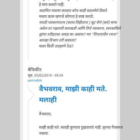
हे मला कळले नाही.
कदाचित मधल्या काळात बरेच काही बदललेले दिसते.
मधला काळ म्हणजे कोणता हे स्पष्ट करावे.
मराठी व्याकरणातच (काव्य लिहीताना ) सूट घेणे (सर्व) मान्य
असेल तर गझलची बाराखडी आणि तिचे व्याकरण, स्वरकाफिये
ह्यांचा तरीइतका आग्रह का असावा? मग "विचाराधीन रचना"
सारखा विभाग तरी कशाला?
यावर किती उदाहरणे देऊ?
बेफिकीर
शुक्र, 05/02/2010 - 09:54
permalink
वैभवराव, माझी काही मते.
मलाही
वैभवराव,
माझी काही मते. मलाही कुणाला दुखवायचे नाही. कृपया गैरसमज
नसावा.