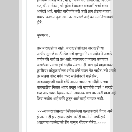
हे केवळ निमित्त आहे . मी ह्या विषयावर वारंवार श्री. चित्तरंजन
भट, श्री. सानेकर , श्री सुरेश वैराळकर यांच्याशी चर्चा करत
आलेलो आहे. मागील बारीपर्यंत तरी काही ठाम तोडगा नव्हता .
मधल्या काळात कुणाला उत्तर सापडले आहे का असे विचारायचे
होते.
भूषणराव ,
प्रश्न बाराखडीवर नाही , बाराखडीसोबतच बाराखडीच्या
आधीपासून जे मराठी लेखनाचे मूलभूत नियम आहेत ते पाळले
जावेत की नाही हा प्रश्न आहे. माझ्यावर वा माझ्या काव्यावर
असलेल्या प्रेमाचा इथे काहीच संबंध नाही. मला इथे माझ्यासकट
कुणी(च) सहेतुक बोलत असेल वगैरे संशय येत नाहीत. तसे असते
तर माझ्या पोस्ट मधेच "भट साहेबांवरचे माझे प्रेम ,
त्यांच्याबद्दलची भक्ती वगैरे आपण जाणताच तरीही त्यांच्या
बाराखडीचा नितांत आदर राखून असे म्हणावेसे वाटते " सारखे
शब्द आपल्याला दिसले असते. अचानक मला बाराखडी मान्य नाही
किंवा नकोच आहे वगैरे कुठून आले काही समजत नाही.
>>>अजयरावांसारख्या स्थिरावलेल्या गझलकाराने निदान असे
होणार नाही हे पाहायला हवेच असेही वाटते. ते अपरिहार्य
असल्यास गझलेखाली टीप म्हणून नोंदवता येतेच. >>>>