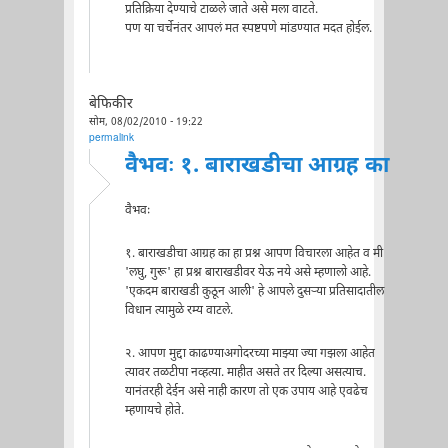
प्रतिक्रिया देण्याचे टाळले जाते असे मला वाटते.
पण या चर्चेनंतर आपलं मत स्पष्टपणे मांडण्यात मदत होईल.
बेफिकीर
सोम, 08/02/2010 - 19:22
permalink
वैभवः १. बाराखडीचा आग्रह का
वैभवः
१. बाराखडीचा आग्रह का हा प्रश्न आपण विचारला आहेत व मी
'लघु, गुरू' हा प्रश्न बाराखडीवर येऊ नये असे म्हणालो आहे.
'एकदम बाराखडी कुठून आली' हे आपले दुसर्‍या प्रतिसादातील
विधान त्यामुळे रम्य वाटले.
२. आपण मुद्दा काढण्याअगोदरच्या माझ्या ज्या गझला आहेत
त्यावर तळटीपा नव्हत्या. माहीत असते तर दिल्या असत्याच.
यानंतरही देईन असे नाही कारण तो एक उपाय आहे एवढेच
म्हणायचे होते.