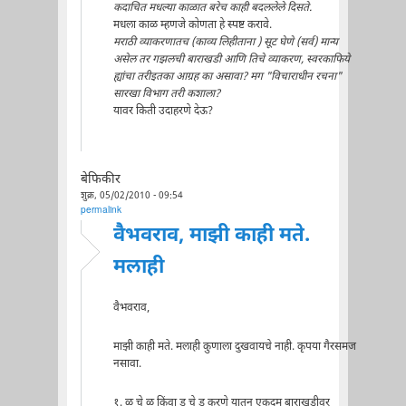
कदाचित मधल्या काळात बरेच काही बदललेले दिसते.
मधला काळ म्हणजे कोणता हे स्पष्ट करावे.
मराठी व्याकरणातच (काव्य लिहीताना ) सूट घेणे (सर्व) मान्य
असेल तर गझलची बाराखडी आणि तिचे व्याकरण, स्वरकाफिये
ह्यांचा तरीइतका आग्रह का असावा? मग "विचाराधीन रचना"
सारखा विभाग तरी कशाला?
यावर किती उदाहरणे देऊ?
बेफिकीर
शुक्र, 05/02/2010 - 09:54
permalink
वैभवराव, माझी काही मते.
मलाही
वैभवराव,
माझी काही मते. मलाही कुणाला दुखवायचे नाही. कृपया गैरसमज
नसावा.
१. ळु चे ळू किंवा डु चे डू करणे यातून एकदम बाराखडीवर