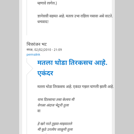
म्हणावे लागेल.)
ज्ञानेशशी सहमत आहे. मतला उभा राहिला नसावा असे वाटते.
धन्यवाद!
चित्तरंजन भट
मंगळ, 02/02/2010 - 21:09
permalink
मतला थोडा तिरकसच आहे.
एकंदर
मतला थोडा तिरकसच आहे. एकंदर गझल चांगली झाली आहे.
याच दिवसाचा तसा केलाय मी
वेगळा अंदाज भेटूनी तुला
वा
हे खरे नाते तुझ्या-माझ्यातले
मी कुठे उरलोय जाळूनी तुला