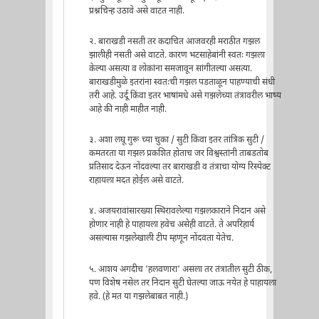
प्रश्नचिन्ह उठावे असे वाटत नाही.
२. बाराखडी नसती तर कदाचित आजवरही मराठीत गझल
झालीही नसती असे वाटते. कारण भटसाहेबांनी स्वतः गझला
केल्या असत्या व लोकांना समजावून सांगीतल्या असत्या.
बाराखडीमुळे इतरांना स्वतःची गझल पडताळून पाहण्याची संधी
तरी आहे. उर्दू किंवा इतर भाषांमधे असे गझलेच्या तंत्रावरील भाष्य
आहे की नाही माहीत नाही.
३. अशा लघू गुरू च्या चुका / सुटी किंवा इतर तांत्रिक सुटी /
कमतरता या गझल प्रकशित होताच जर विश्वस्तांनी ताबडतोब
प्रतिसाद देऊन नोंदवल्या तर बाराखडी व तंत्राचा योग्य रिस्पेक्ट
राहायला मदत होईल असे वाटते.
४. अजयरावांसारख्या स्थिरावलेल्या गझलकाराने निदान असे
होणार नाही हे पाहायला हवेच असेही वाटते. ते अपरिहार्य
असल्यास गझलेखाली टीप म्हणून नोंदवता येतेच.
५. आशय अगदीच 'हलवणारा' असला तर तंत्रातील सुटी ठीक,
पण विशेष नसेल तर निदान सुटी घेतल्या जाऊ नयेत हे पाहायला
हवे. (हे मत या गझलेबाबत नाही.)