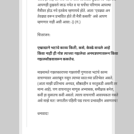
आपणही दुखवले जाऊ नयेत व या चर्चेचा परिणाम आपल्या
मैत्रीवर होऊ नये इतकेच म्हणायचे होते. आता 'एवढ्या अन
तेवढ्या वरून प्रभावित होते ती मैत्री कसली' असे आपण
म्हणणार नाही अशी आशा:-)) (गं.)
चित्तरंजनः
एखाद्याने भटांचे काव्य किती, कसे, केवढे वाचले आहे
किंवा नाही ही गोष्ट त्याच्या गझलेचा अनघडपणावरून किंवा
गझलसौष्ठवावरून कळतेच.
माझ्यामते गझलकाराच्या गझलांची गुणवत्ता भटांचे काव्य
वाचण्यावर अवलंबून नसून त्याच्या स्वतःच्या प्रतिभेवर असते.
(आता माझी प्रतिभाच अनघड, सौष्ठवहीन व मरतुकडी असली तर
मान्य आहे). पण वाचनातून माणूस अभ्यासक, समीक्षक बनेल,
कवी हा मुळातच कवी असतो. त्याला वाचनाची आवश्यकता नसते
असे माझे मत! जगातील पहिली पद्य रचना प्रभावहीन असणारच!
धन्यवाद!