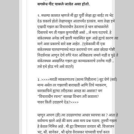
सगळेच नीट पाळले जावेत असा होतो.
२. मधल्या काळात म्हणजे मी ह्या पूर्वी जेव्हा ह्या साईट ला भेट
देऊ शकलो होतो तेव्हापासून आतापर्यंत इतकंच. मला तेव्हा इथे
एखादी गझल का विचाराधीन ठेवताना हे भान सांभाळलेले
दिसायचे मग ती गझल कुणाचीही असो ...जे मला पटायचे. हे
संकेतस्थळ अनेक वर्षे झाली व्यवस्थित सुरू आहे ह्याचे कारण त्या
मागे अशा प्रकारचे सारे कष्ट आहेत . (एकेकाळी मी एक
संकेतस्थळ चालवण्यामधे मदत करायचो पण अशा छोट्या गोष्टी
निदर्शनास आणून देणे वगैरे नंतर अजिबातच जमले नाही व पुढे ते
संकेतस्थळ अस्खलित गझल ह्या काव्यप्रकाराचे उरलेच नाही ..
तसे इथे होऊ नये असे वाटले)
३. >>>>मराठी व्याकरणातच (काव्य लिहीताना ) सूट घेणे (सर्व)
मान्य असेल तर गझलची बाराखडी आणि तिचे व्याकरण,
स्वरकाफिये ह्यांचा तरीइतका आग्रह का असावा? मग
"विचाराधीन रचना" सारखा विभाग तरी कशाला?
यावर किती उदाहरणे देऊ?>>>>
म्हणून आपण (ही) त्या उदाहरणांचा आधार घ्यायचा का ? आता हे
सर्वमान्य झाले आहे की काय असा मला प्रश्न पडला. तुमची गझल
हे केवळ निमित्त आहे . मी ह्या विषयावर वारंवार श्री. चित्तरंजन
भट, श्री. सानेकर , श्री सुरेश वैराळकर यांच्याशी चर्चा करत