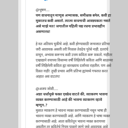
@भूषण....
पण वाचनातून माणूस अभ्यासक, समीक्षक बनेल, कवी हा
मुळातच कवी असतो. त्याला वाचनाची आवश्यकता नसते
असे माझे मत! जगातील पहिली पद्य रचना प्रभावहीन
असणारच!
हे मत अतिशय चुकीचे आहे. कवी होण्यासाठी जन्मजात प्रतिभा
जरी आवश्यक असली तरी निव्वळ तेवढेच पुरेसे नाही. इतरांचे
वाचून, अभ्यास करूनच कवी उत्तम कविता करू शकतो. नाहीतर
एखाद्याने वयाच्या विसाव्या वर्षी लिहिलेली कविता आणि साठाव्या
वर्षी लिहिलेली कविता ह्या सारख्याच दर्जाच्या राहतील. पण असे
दिसत नाही! तुम्ही प्रभाव आणि प्रतिभा ह्यांमध्ये गफलत करत
आहात असं वाटतंय!
@अजय जोशी.....
अशा चर्चांमुळे फक्त एवढेच वाटते की, व्याकरण भावना
व्यक्त करण्यासाठी आहे की भावना व्याकरण रहावे
म्हणून..?
मुळात व्याकरण हे भावना व्यक्त करण्यासाठी नसून भाषा ही
भावना व्यक्त करण्यासाठी आहे. आणि व्याकरण हे भाषा व्यक्त
करण्यासाठी आहे. आता कवितेतून भावना व्यक्त करायच्या
असतील तर कवितेचे नियम पाळले जाणे जसे आवश्यक आहे