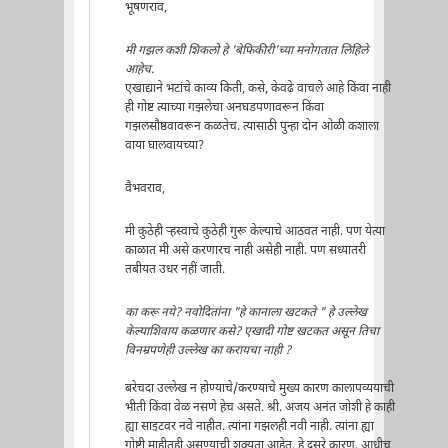
भूषणराव,
मी गझल कशी शिकलो हे 'बेफिकीरी'च्या मनोगतात लिहिले
आहेच.
एखाद्याने भटांचे काव्य किती, कसे, केवढे वाचले आहे किंवा नाही
ही गोष्ट त्याच्या गझलेचा अनघडपणावरून किंवा
गझलसौष्ठवावरून कळतेच. त्यासाठी पुन्हा दोन ओळी कशाला
वाया घालवायच्या?
वैभवराव,
मी कुठेही ऱ्हस्वाचे कुठेही गुरू केल्याचे आठवत नाही. पण येत्या
काळात मी असे करणारच नाही असेही नाही. पण सध्यातरी
तबीयत उधर नहीं जाती.
का करू नये? नवोदितांना "हे कानाला खटकते " हे उल्लेख
केल्याशिवाय कळणार कसे? एखादी गोष्ट खटकत असून तिचा
विनम्रपणेही उल्लेख का करायचा नाही ?
बरेचदा उल्लेख न होण्याचे/करण्याचे मुख्य कारण कालापव्ययाची
भीती किंवा वेळ नसणे हेच असते. श्री. अजय अनंत जोशी हे काही
ह्या साइटवर नवे नाहीत. त्यांना गझलही नवी नाही. त्यांना ह्या
गोष्टी माहीतही असण्याची शक्यता आहेत. हे दुसरे कारण. आधीच