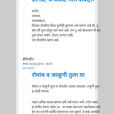
ज्ञानेश, धन्यवाद. मतल्याबद्दल
ज्ञानेश,
धन्यवाद.
मतल्याबद्दल,
प्रियकर प्रेयसीला किंवा कुणीही कुणाला असे म्हणते आहे की, तू
बोल की तुला सोडून सारे व्यर्थ आहे. पण तू असे बोलल्याने मी बरा
तुला घेऊन जाईन. (घेऊन जाणार नाही)
जरा विनोदीच झाला आहे.
बेफिकीर
मंगळ, 02/02/2010 - 08:05
permalink
रोमांच व जाळुनी तुला या
रोमांच व जाळुनी तुला या शेरातील आशय आवडला. टाळुनी तुला
हा शेरही चांगला.
गझल अधिक स्वच्छ व्हायला हवी असे मनात आले. (गोल फक्त
हा सजीव ठेवला असेल तर - या माझ्या स्वतःच्या गझलेबाबत मात्र
हेच मत इतरांनी प्रदर्शित केल्यानंतर मला सुचले, हे माझे आत्मप्रेम