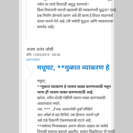
नसेल तर त्यांचे विचारही अशुद्ध मानायचे?
किंवा विचांराची व्याप्ती महत्वाची की व्याकरणाची शुद्धता? एवढे
प्रश्न निर्माण होण्याचे कारण असे की काव्य हे विचार मांडण्याचे
साधन मानले गेले आहे. (मी भाषेची शुद्धता आणि व्याकरणाचा
समर्थक आहे)
अजय अनंत जोशी
शनि, 13/03/2010 - 00:36
permalink
मधुघट, **मुळात व्याकरण हे
मधुघट,
**
मुळात व्याकरण हे भावना व्यक्त करण्यासाठी नसून
भाषा ही भावना व्यक्त करण्यासाठी आहे.
खरेतर, वरील दोनही गोष्टींची भावना व्यक्त करण्यासाठी
आवश्यकता नसते.
लब..*** .. है सब, धडकनोंकी जुबाँ सीखिये
बात आँखों से कह दिजिये, लब हिलाना जरूरी नही
असे एके ठिकाणी ऐकल्यासारखे वाटते आहे.
**भाषेच्या नियमाबाबत आपण बोलता आहात त्या भाषेचे
नियमही हजारदा बदलले असतील. शाळेत शिकवितात ती मराठी