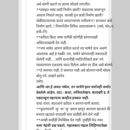
असे कोणी म्हटले तर हातच जोडावे लागतील.
**संस्कृत भाषा कशी निर्माण झाली? शंकराच्या डमरूतून
आवाज निघाले त्यातून. फारसी वृत्त कशी निर्माण झाली?
धोबीघाटावरच्या कपडे आपटण्याच्या लयीवरून? सप्तस्वर कसे
निर्माण झाले..? निसर्गातील विविध आवाजांवरून. (जसे, मोर=प,
हत्ती=नि)
**कविता किंवा भाषा यापैकी कोणीही कोणाच्याही
अधिपत्याखाली येत नाही.
**ज्या भाषेत आपण कविता करतो त्या भाषेचे ज्ञान असणे
आवश्यक आहे हे नक्की. पण, भाषेने कोणावरही जबरदस्ती
केलेली नाही.... आणि इतरांनीही मर्यादेपलिकडे करू नये.
व्याकरणाला एकदमच फाटा दिलेला असेल तर ठीक आहे बोलणे.
**हे जमणार नाही, ते जमणार नाही असे बोलणार्‍यांनी मोघम
बोलू नये. दाखले द्यावेत.
तसेच,
आणि जर हे जमत नसेल, तर भाषेने इतर पर्यायही समोर
ठेवलेले आहेत. उदा.- कथा, ललितलेखन, कादंबरी इ. ते
पडताळून पहायला काहीच हरकत नाही.
याचा वापर, सातत्याने कविता न करणार्‍यांनी करावा.
**कुठल्यातरी 'ळु' चा 'ळू' झाला म्हणून कानाला खटकते की
मनाला खटकते याच्याशी मला काहीही घेणे-देणे नाही.
**आम्ही काहीही वैयक्तिक घेत नाही. तुम्हीही घेऊ नका.
मला नेहमी प्रश्न पडतो, गझलकार गझल लिहिण्यापेक्षा