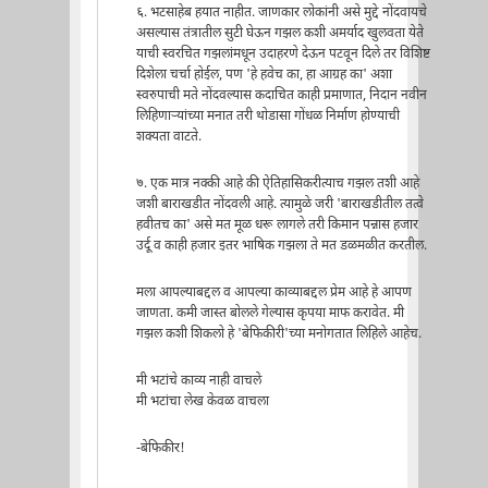
६. भटसाहेब हयात नाहीत. जाणकार लोकांनी असे मुद्दे नोंदवायचे
असल्यास तंत्रातील सुटी घेऊन गझल कशी अमर्याद खुलवता येते
याची स्वरचित गझलांमधून उदाहरणे देऊन पटवून दिले तर विशिष्ट
दिशेला चर्चा होईल, पण 'हे हवेच का, हा आग्रह का' अशा
स्वरुपाची मते नोंदवल्यास कदाचित काही प्रमाणात, निदान नवीन
लिहिणार्‍यांच्या मनात तरी थोडासा गोंधळ निर्माण होण्याची
शक्यता वाटते.
७. एक मात्र नक्की आहे की ऐतिहासिकरीत्याच गझल तशी आहे
जशी बाराखडीत नोंदवली आहे. त्यामुळे जरी 'बाराखडीतील तत्वे
हवीतच का' असे मत मूळ धरू लागले तरी किमान पन्नास हजार
उर्दू व काही हजार इतर भाषिक गझला ते मत डळमळीत करतील.
मला आपल्याबद्दल व आपल्या काव्याबद्दल प्रेम आहे हे आपण
जाणता. कमी जास्त बोलले गेल्यास कृपया माफ करावेत. मी
गझल कशी शिकलो हे 'बेफिकीरी'च्या मनोगतात लिहिले आहेच.
मी भटांचे काव्य नाही वाचले
मी भटांचा लेख केवळ वाचला
-बेफिकीर!