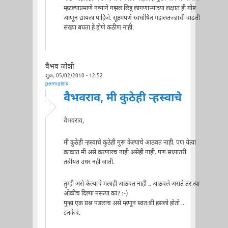
म्हटल्याप्रमाणे नव्याने गझल लिहू लागणाऱ्यांच्या लक्षात ही गोष्ट
आणून द्यायला पाहिजे. सूक्ष्मपणे स्वघोषित गझलतज्ज्ञांची वाढती
संख्या बघता हे होणे कठीण नाही.
वैभव जोशी
शुक्र, 05/02/2010 - 12:52
permalink
वैभवराव, मी कुठेही ऱ्हस्वाचे
वैभवराव,
मी कुठेही ऱ्हस्वाचे कुठेही गुरू केल्याचे आठवत नाही. पण येत्या
काळात मी असे करणारच नाही असेही नाही. पण सध्यातरी
तबीयत उधर नहीं जाती.
तुम्ही असे केल्याचे मलाही आठवत नाही .. आठवले असते तर त्या
ओळीच दिल्या नसत्या का? :-)
पुन्हा एक प्रश्न पडलाच असे म्हणून स्वतःशी हसलो होतो ..
इतकेच.