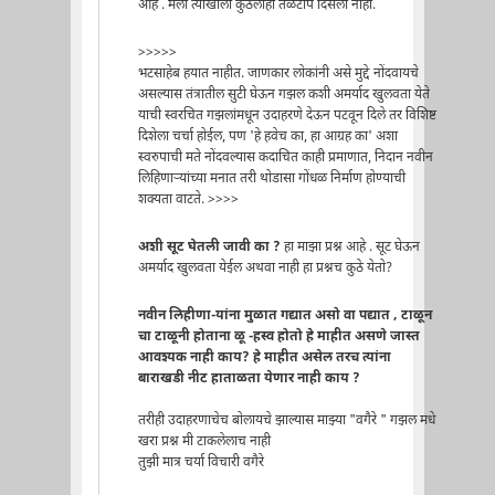
आहे . मला त्याखाली कुठलीही तळटीप दिसली नाही.
>>>>>
भटसाहेब हयात नाहीत. जाणकार लोकांनी असे मुद्दे नोंदवायचे
असल्यास तंत्रातील सुटी घेऊन गझल कशी अमर्याद खुलवता येते
याची स्वरचित गझलांमधून उदाहरणे देऊन पटवून दिले तर विशिष्ट
दिशेला चर्चा होईल, पण 'हे हवेच का, हा आग्रह का' अशा
स्वरुपाची मते नोंदवल्यास कदाचित काही प्रमाणात, निदान नवीन
लिहिणार्‍यांच्या मनात तरी थोडासा गोंधळ निर्माण होण्याची
शक्यता वाटते. >>>>
अशी सूट घेतली जावी का ?
हा माझा प्रश्न आहे . सूट घेऊन
अमर्याद खुलवता येईल अथवा नाही हा प्रश्नच कुठे येतो?
नवीन लिहीणा-यांना मुळात गद्यात असो वा पद्यात , टाळून
चा टाळूनी होताना ळू -हस्व होतो हे माहीत असणे जास्त
आवश्यक नाही काय? हे माहीत असेल तरच त्यांना
बाराखडी नीट हाताळता येणार नाही काय ?
तरीही उदाहरणाचेच बोलायचे झाल्यास माझ्या "वगैरे " गझल मधे
खरा प्रश्न मी टाकलेलाच नाही
तुझी मात्र चर्या विचारी वगैरे