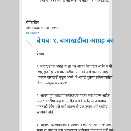
पण या चर्चेनंतर आपलं मत स्पष्टपणे मांडण्यात मदत होईल.
बेफिकीर
सोम, 08/02/2010 - 19:22
permalink
वैभवः १. बाराखडीचा आग्रह का
वैभवः
१. बाराखडीचा आग्रह का हा प्रश्न आपण विचारला आहेत व मी
'लघु, गुरू' हा प्रश्न बाराखडीवर येऊ नये असे म्हणालो आहे.
'एकदम बाराखडी कुठून आली' हे आपले दुसर्‍या प्रतिसादातील
विधान त्यामुळे रम्य वाटले.
२. आपण मुद्दा काढण्याअगोदरच्या माझ्या ज्या गझला आहेत
त्यावर तळटीपा नव्हत्या. माहीत असते तर दिल्या असत्याच.
यानंतरही देईन असे नाही कारण तो एक उपाय आहे एवढेच
म्हणायचे होते.
३. आपल्या काव्यावरच्या व आपल्यावरच्या प्रेमाच्या उल्लेखाचा
संबंध हा आहे की जसे आपल्याला अजिबात दुखवायचे नाही तसे