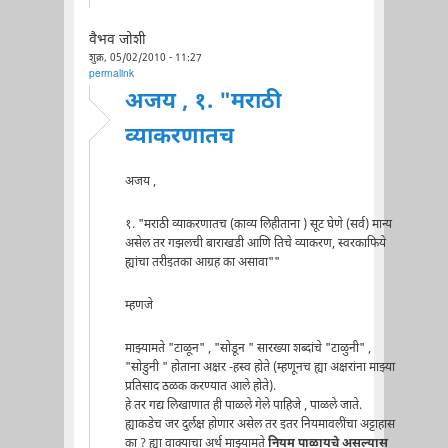
वैभव जोशी
शुक्र, 05/02/2010 - 11:27
permalink
अजय , १. "मराठी
व्याकरणातच
अजय ,
१. "मराठी व्याकरणातच (काव्य लिहीताना ) सूट घेणे (सर्व) मान्य
असेल तर गझलची बाराखडी आणि तिचे व्याकरण, स्वरकाफिये
ह्यांचा तरीइतका आग्रह का असावा""
म्हणजे
माझ्यामते "टाळून" , "सोडून " सारख्या शब्दांचे "टाळुनी" ,
"सोडुनी " होताना अक्षर -हस्व होते (म्हणूनच ह्या अक्षरांना माझ्या
प्रतिसाद ठळक करण्यात आले होते).
हे तर गद्य लिखाणात ही पाळले गेले पाहिजे , पाळले जाते.
ह्याकडेच जर दुर्लक्ष होणार असेल तर इतर नियमावलींचा अट्टाहास
का ? ह्या वाक्याचा अर्थ माझ्यामते
नियम पाळायचे असल्यास