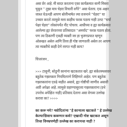
असा शेर आहे. मी सादर करताना एका कार्यक्रमात सानी मिसरा
चुकून " तुझा मात्र चेहरा विचारी वगैरे" असा घेतला. एक अक्षर
जास्त घेऊनही आपण बोलीभाषेत ज्या वजनाने "चेहरा" चा
उच्चार करतो त्यामुळे मला काहीच फरक पडला नाही उलट "चर्या
पेक्षा चेहरा" लोकांपर्यंत नीट पोचला. आधीच्या व ह्या कार्यक्रमात
आलेल्या ह्या शेरवरच्या प्रतिसादात "अमर्याद" फरक पडला होता.
पण त्या ठिकाणी एकही व्यक्ती जर हा भुजंगप्रयात म्हणून
ओळखत असेल आणि तिला ही गोष्ट जाणवली असेल तर आपण
त्या व्यक्तीचे काही देणे लागत नाही काय?
चित्तरंजन ,
>>> टाळूनी, सोडूनी कानांना खटकतात खरे. ह्या संकेतस्थळावर
बहुतेक गझलकार नियमितपणे लिहिणारे आहेत. पण बहुतेक
गझलकारांना एवढे माहीत असावे, ह्या गोष्टीची जाणीव असावी
अशी अपेक्षा आहे. त्यामुळे शहाण्यासुरत्या गझलकारांना (इथे
उपरोध अपेक्षित नाही) प्रतिसाद देताना असा वेगळा उल्लेख
करावा का? >>>>
का करू नये? नवोदितांना "हे कानाला खटकते " हे उल्लेख
केल्याशिवाय कळणार कसे? एखादी गोष्ट खटकत असून
तिचा विनम्रपणेही उल्लेख का करायचा नाही ?