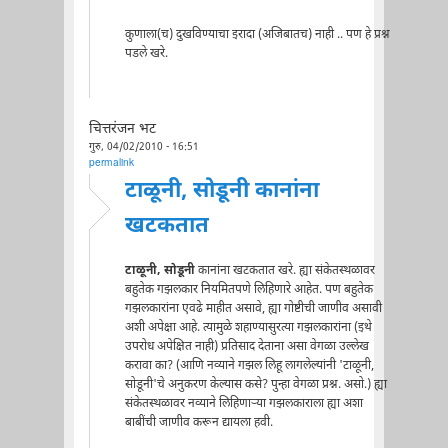
कुणाला(च) दुखविण्याचा इरादा (अजिबातच) नाही .. पण हे प्रश्न
पडले खरे.
चित्तरंजन भट
गुरु, 04/02/2010 - 16:51
permalink
टाळूनी, सोडूनी कानांना
खटकतात
टाळूनी, सोडूनी
कानांना खटकतात खरे. ह्या संकेतस्थळावर
बहुतेक गझलकार नियमितपणे लिहिणारे आहेत. पण बहुतेक
गझलकारांना एवढे माहीत असावे, ह्या गोष्टीची जाणीव असावी
अशी अपेक्षा आहे. त्यामुळे शहाण्यासुरत्या गझलकारांना (इथे
उपरोध अपेक्षित नाही) प्रतिसाद देताना असा वेगळा उल्लेख
करावा का? (आणि नव्याने गझल लिहू लागलेल्यांनी 'टाळूनी,
सोडूनी'चे अनुकरण केल्यास कसे? पुन्हा वेगळा प्रश्न. असो.) ह्या
संकेतस्थळावर नव्याने लिहिणाऱ्या गझलकाराला ह्या अशा
बाबींची जाणीव करून द्यायला हवी.