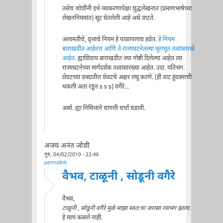
तसेच जोशींनी इथे व्याकरणापेक्षा शुद्धलेखनात (प्रमाणभाषेच्या
लेखननियमांत) सूट घेतलेली आहे असे वाटते.
अलामतीचे, वृत्ताचे नियम हे पाळायलाच हवेत.
हे नियम
बाराखडीत आहेतच आणि ते राज्यघटनेतल्या मूलभूत तत्वांसारखे
आहेत.
ह्याशिवाय बाराखडीत ज्या गोष्टी दिलेल्या आहेत त्या
राज्यघटनेच्या मार्गदर्शक तत्वांसारख्या आहेत. उदा. यतिभंग.
शेवटच्या शब्दातील शेवटचे अक्षर लघू करणे. (ही वाट हुंदक्याची
थकली अता रडून s s s) वगैरे...
असो. ह्या निमित्ताने चांगली चर्चा घडावी.
अजय अनंत जोशी
गुरु, 04/02/2010 - 22:46
permalink
वैभव, टाळूनी , सोडूनी वगैरे
वैभव,
टाळूनी , सोडूनी वगैरे मुळे माझा स्वतःचा जरासा रसभंग झाला.
हे मला कळले नाही.