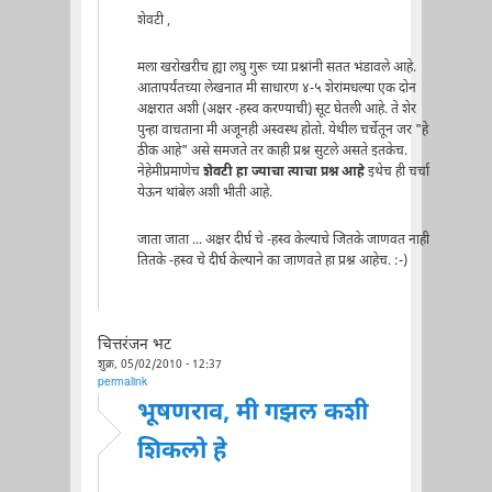
शेवटी ,
मला खरोखरीच ह्या लघु गुरू च्या प्रश्नांनी सतत भंडावले आहे.
आतापर्यंतच्या लेखनात मी साधारण ४-५ शेरांमधल्या एक दोन
अक्षरात अशी (अक्षर -हस्व करण्याची) सूट घेतली आहे. ते शेर
पुन्हा वाचताना मी अजूनही अस्वस्थ होतो. येथील चर्चेतून जर "हे
ठीक आहे" असे समजते तर काही प्रश्न सुटले असते इतकेच.
नेहेमीप्रमाणेच
शेवटी हा ज्याचा त्याचा प्रश्न आहे
इथेच ही चर्चा
येऊन थांबेल अशी भीती आहे.
जाता जाता ... अक्षर दीर्घ चे -हस्व केल्याचे जितके जाणवत नाही
तितके -हस्व चे दीर्घ केल्याने का जाणवते हा प्रश्न आहेच. :-)
चित्तरंजन भट
शुक्र, 05/02/2010 - 12:37
permalink
भूषणराव, मी गझल कशी
शिकलो हे