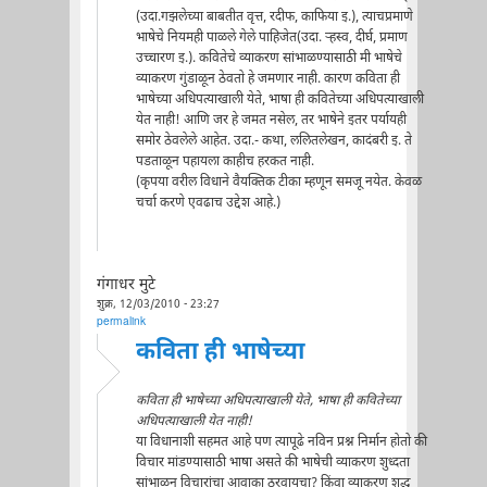
(उदा.गझलेच्या बाबतीत वृत्त, रदीफ, काफिया इ.), त्याचप्रमाणे
भाषेचे नियमही पाळले गेले पाहिजेत(उदा. र्‍हस्व, दीर्घ, प्रमाण
उच्चारण इ.). कवितेचे व्याकरण सांभाळण्यासाठी मी भाषेचे
व्याकरण गुंडाळून ठेवतो हे जमणार नाही. कारण कविता ही
भाषेच्या अधिपत्याखाली येते, भाषा ही कवितेच्या अधिपत्याखाली
येत नाही! आणि जर हे जमत नसेल, तर भाषेने इतर पर्यायही
समोर ठेवलेले आहेत. उदा.- कथा, ललितलेखन, कादंबरी इ. ते
पडताळून पहायला काहीच हरकत नाही.
(कृपया वरील विधाने वैयक्तिक टीका म्हणून समजू नयेत. केवळ
चर्चा करणे एवढाच उद्देश आहे.)
गंगाधर मुटे
शुक्र, 12/03/2010 - 23:27
permalink
कविता ही भाषेच्या
कविता ही भाषेच्या अधिपत्याखाली येते, भाषा ही कवितेच्या
अधिपत्याखाली येत नाही!
या विधानाशी सहमत आहे पण त्यापूढे नविन प्रश्न निर्मान होतो की
विचार मांडण्यासाठी भाषा असते की भाषेची व्याकरण शुध्दता
सांभाळून विचारांचा आवाका ठरवायचा? किंवा व्याकरण शुद्ध