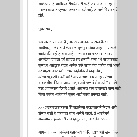
आलेलो आहे. मागील बारीपर्यंत तरी काही ठाम तोडगा नव्हता .
मधल्या काळात कुणाला उत्तर सापडले आहे का असे विचारायचे
होते.
भूषणराव ,
प्रश्न बाराखडीवर नाही , बाराखडीसोबतच बाराखडीच्या
आधीपासून जे मराठी लेखनाचे मूलभूत नियम आहेत ते पाळले
जावेत की नाही हा प्रश्न आहे. माझ्यावर वा माझ्या काव्यावर
असलेल्या प्रेमाचा इथे काहीच संबंध नाही. मला इथे माझ्यासकट
कुणी(च) सहेतुक बोलत असेल वगैरे संशय येत नाहीत. तसे असते
तर माझ्या पोस्ट मधेच "भट साहेबांवरचे माझे प्रेम ,
त्यांच्याबद्दलची भक्ती वगैरे आपण जाणताच तरीही त्यांच्या
बाराखडीचा नितांत आदर राखून असे म्हणावेसे वाटते " सारखे
शब्द आपल्याला दिसले असते. अचानक मला बाराखडी मान्य नाही
किंवा नकोच आहे वगैरे कुठून आले काही समजत नाही.
>>>अजयरावांसारख्या स्थिरावलेल्या गझलकाराने निदान असे
होणार नाही हे पाहायला हवेच असेही वाटते. ते अपरिहार्य
असल्यास गझलेखाली टीप म्हणून नोंदवता येतेच. >>>>
आपल्या काल वाचलेल्या गझलमधे "फेरिवाला" असे -हस्व केले