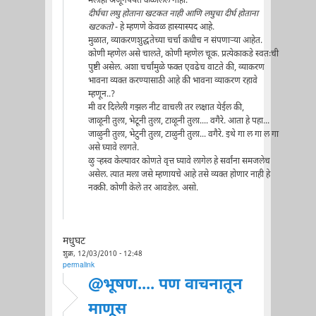
मलाही अजूनपर्यंत कळालेले नाही.
दीर्घचा लघु होताना खटकत नाही आणि लघुचा दीर्घ होताना
खटकतो
- हे म्हणणे केवळ हास्यास्पद आहे.
मुळात, व्याकरणशुद्धतेच्या चर्चा कधीच न संपणार्‍या आहेत.
कोणी म्हणेल असे चालते, कोणी म्हणेल चूक. प्रत्येकाकडे स्वतःची
पुष्टी असेल. अशा चर्चांमुळे फक्त एवढेच वाटते की, व्याकरण
भावना व्यक्त करण्यासाठी आहे की भावना व्याकरण रहावे
म्हणून..?
मी वर दिलेली गझल नीट वाचली तर लक्षात येईल की,
जाळूनी तुला, भेटूनी तुला, टाळूनी तुला.... वगैरे. आता हे पहा...
जाळुनी तुला, भेटुनी तुला, टाळुनी तुला... वगैरे. इथे गा ल गा ल गा
असे घ्यावे लागते.
ळु र्‍हस्व केल्यावर कोणते वृत्त घ्यावे लागेल हे सर्वांना समजलेच
असेल. त्यात मला जसे म्हणायचे आहे तसे व्यक्त होणार नाही हे
नक्की. कोणी केले तर आवडेल. असो.
मधुघट
शुक्र, 12/03/2010 - 12:48
permalink
@भूषण.... पण वाचनातून
माणूस