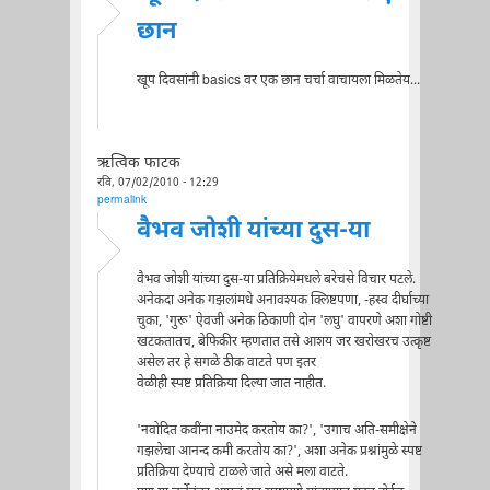
छान
खूप दिवसांनी basics वर एक छान चर्चा वाचायला मिळतेय...
ऋत्विक फाटक
रवि, 07/02/2010 - 12:29
permalink
वैभव जोशी यांच्या दुस-या
वैभव जोशी यांच्या दुस-या प्रतिक्रियेमधले बरेचसे विचार पटले.
अनेकदा अनेक गझलांमधे अनावश्यक क्लिष्टपणा, -हस्व दीर्घाच्या
चुका, 'गुरू' ऐवजी अनेक ठिकाणी दोन 'लघु' वापरणे अशा गोष्टी
खटकतातच, बेफिकीर म्हणतात तसे आशय जर खरोखरच उत्कृष्ट
असेल तर हे सगळे ठीक वाटते पण इतर
वेळीही स्पष्ट प्रतिक्रिया दिल्या जात नाहीत.
'नवोदित कवींना नाउमेद करतोय का?', 'उगाच अति-समीक्षेने
गझलेचा आनन्द कमी करतोय का?', अशा अनेक प्रश्नांमुळे स्पष्ट
प्रतिक्रिया देण्याचे टाळले जाते असे मला वाटते.