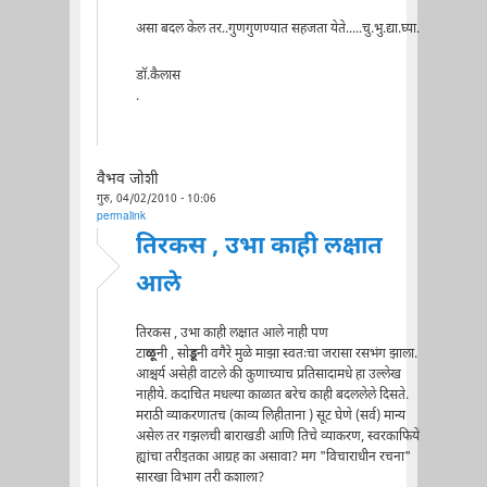
असा बदल केल तर..गुणगुणण्यात सहजता येते.....चु.भु.द्या.घ्या.
डॉ.कैलास
.
वैभव जोशी
गुरु, 04/02/2010 - 10:06
permalink
तिरकस , उभा काही लक्षात
आले
तिरकस , उभा काही लक्षात आले नाही पण
टा
ळू
नी , सो
डू
नी वगैरे मुळे माझा स्वतःचा जरासा रसभंग झाला.
आश्चर्य असेही वाटले की कुणाच्याच प्रतिसादामधे हा उल्लेख
नाहीये. कदाचित मधल्या काळात बरेच काही बदललेले दिसते.
मराठी व्याकरणातच (काव्य लिहीताना ) सूट घेणे (सर्व) मान्य
असेल तर गझलची बाराखडी आणि तिचे व्याकरण, स्वरकाफिये
ह्यांचा तरीइतका आग्रह का असावा? मग "विचाराधीन रचना"
सारखा विभाग तरी कशाला?