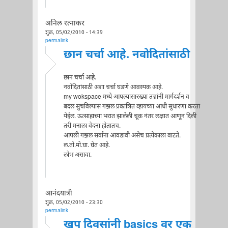
अनिल रत्नाकर
शुक्र, 05/02/2010 - 14:39
permalink
छान चर्चा आहे. नवोदितांसाठी
छान चर्चा आहे.
नवोदितांसाठी अशा चर्चा घडणे आवश्यक आहे.
my wokspace मध्ये आपल्यासारख्या तज्ञांनी मार्गदर्शन व
बदल सुचविल्यास गझल प्रकाशित व्हायच्या आधी सुधारणा करता
येईल. ऊत्साहाच्या भरात झालेली चूक नंतर लक्षात आणून दिली
तरी मनाला वेदना होतातच.
आपली गझल सर्वांना आवडावी असेच प्रत्येकाला वाटते.
ल.तो.मो.घा. घेत आहे.
लोभ असावा.
आनंदयात्री
शुक्र, 05/02/2010 - 23:30
permalink
खूप दिवसांनी basics वर एक