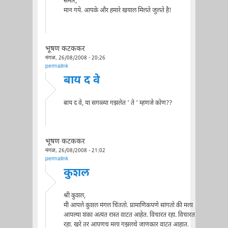
समीर,
मान गये. आपके और हमारे खयाल मिलते जुलते है!
भूषण कटककर
मंगळ, 26/08/2008 - 20:26
permalink
बाय द वे
बाय द वे, या सगळ्या गझलेत ' ते ' म्हणजे कोण??
भूषण कटककर
मंगळ, 26/08/2008 - 21:02
permalink
कुशल
श्री कुशल,
मी आपले कुशल मंगल चिंततो. प्रामाणिकपणे सांगतो की मला
आपल्या शंका अत्यंत रास्त वाटत आहेत. विचारत रहा. विचारत
रहा. खरे तर आपणच मला गझलचे जाणकार वाटत आहात.