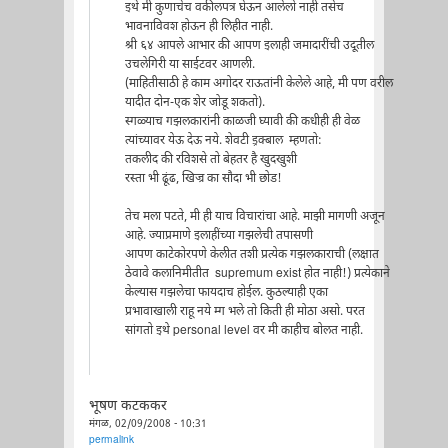
इथे मी कुणाचेच वकीलपत्र घेऊन आलेलो नाही तसेच
भावनाविवश होऊन ही लिहीत नाही.
श्री ६४ आपले आभार की आपण इलाही जमादारींची उदूतील
उचलेगिरी या साईटवर आणली.
(माहितीसाठी हे काम अगोदर राऊतांनी केलेले आहे, मी पण वरील
यादीत दोन-एक शेर जोडू शकतो).
स्गळ्याच गझलकारांनी काळजी घ्यावी की कधीही ही वेळ
त्यांच्यावर येऊ देऊ नये. शेवटी इ़क्बाल म्हणतो:
तकलीद की रविशसे तो बेहतर है खुदखुशी
रस्ता भी ढूंढ, खिज्र का सौदा भी छोड!
तेच मला पटते, मी ही याच विचारांचा आहे. माझी मागणी अजून
आहे. ज्याप्रमाणे इलाहींच्या गझलेची तपासणी
आपण काटेकोरपणे केलीत तशी प्रत्येक गझलकाराची (लक्षात
ठेवावे कलानिमीतीत supremum exist होत नाही!) प्रत्येकाने
केल्यास गझलेचा फायदाच होईल. कुठल्याही एका
प्रभावाखाली राहू नये म्ग भले तो किती ही मोठा असो. परत
सांगतो इथे personal level वर मी काहीच बोलत नाही.
भूषण कटककर
मंगळ, 02/09/2008 - 10:31
permalink