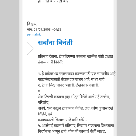
ही निवड आपापली आहे!
विश्वस्त
सोम, 01/09/2008 - 04:38
permalink
सर्वांना विनंती
प्रतिसाद देताना, टीकाटिपण्या करताना खालील गोष्टी लक्षात
ठेवाव्यात ही विनंती:
१. हे संकेतस्थळ गझल सादर करण्यासाठी एक व्यासपीठ आहे.
गझललेखनासाठी केवळ एक साधन आहे. साध्य नाही.
२. टीका लिखाणावर असावी. लेखकावर नसावी.
४.
टीकाटिपणी करताना मुद्दा सोडून दिलेले आक्षेपार्ह उल्लेख,
परिच्छेद,
वाक्ये, शब्द काढून टाकण्यात येतील. उदा. कोण कुणासारखे
लिहिते, इथे
कशाप्रकारचे लिखाण आहे वगैरे वगैरे...
५. आक्षेपार्ह वाटणारे प्रतिसाद, लिखाण सदस्यांना विश्वस्तांना
निदर्शनास आणून द्यावे. योग्य ती कारवाई केली जाईल.