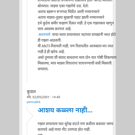
वापरताना कवीचा वेगळेपणा दिसायला हवा- अगदी मना॑तले
बोललात. माझ्या एका गझलेचे उदा. देतो:
अताच बहरून रूपगंधा मिठीत आली नव्यानव्याने
अताच माझ्या-तुझ्या सुखाची पहाट झाली नव्यानव्याने
इथे कुठेच समीर चव्हाण दिसत नाही. हे एक गझलकार म्हणून
मला अस्वस्थ करणारं आहे.
करारनामे
याचा मत्ला वाचल्यावर भटांच्या वायद्यांनी भरत होते
ही गझल आठवली.
मी ANTI-रिवायती नाही, पण रिवायतीत आजकाल मन रमत
नाही हे ही खरेच आहे.
असो तुमच्या शी संवाद साधताना मला दोन-चार गोष्टी शिकायला
मिळाल्या, मला माझ्या विचारांना चाचपण्याची संधी मिळाली.
धन्यवाद.
कुशल
रवि, 02/09/2007 - 14:40
permalink
आशय कळ्ला नाही...
गझल वाचायला फार सुरेख वाटते पण कवीला कशावर भाष्य
करायचे आहे याचा नीट उलगडा होत नाही.