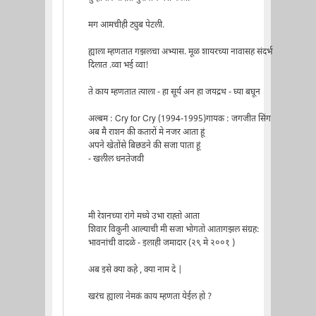
मग आमचीही ट्युब पेटली.
ह्याला म्हणतात गझलचा अभ्यास. मूळ शायरच्या नावासह संदर्भ
दिलात .व्वा भई व्वा!
ते काय म्हणतात त्याला - हा सूर्य अन हा जयद्रथ - घ्या बघून
अल्बम : Cry for Cry (1994-1995)गायक : जगजीत सिंग
अब मै राशन की कतारों मे नजर आता हूं
अपने खेतोंसे बिछडने की सजा पाता हूं
- खलील धनतेजवी
मी रेशनच्या रांगे मध्ये उभा राह्तो आता
शिवार विकुनी आल्याची मी सजा भोगतो आतागझल संग्रह:
भावनांची वादळे - इलाही जमादार (२९ मे २००१ )
अब इसे क्या कहे , क्या नाम दे |
खरंच ह्याला नेमकं काय म्हणता येईल हो ?