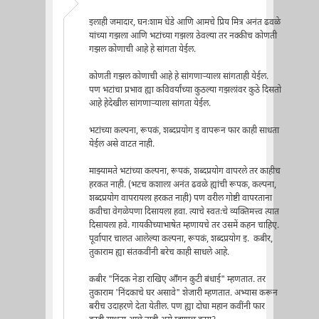
इलाही जमादार, घनःशाम धेंडे आणि आमचे प्रिय मित्र अनंत ढवळे
यांच्या गझला आणि भटांच्या गझला ठेवल्या तर नक्कीच कोणती
गझल कोणाची आहे हे सांगता येईल.
कोणती गझल कोणाची आहे हे सांगणाऱ्याला सांगताही येईल.
पण भटांचा प्रभाव ह्या कविवर्यांच्या कुठल्या गझलांवर कुठे दिसतो
आहे हेदेखील सांगणाऱ्याला सांगता येईल.
भटांच्या कल्पना, रूपकं, शब्दप्रयोग इ वापरून फार काही साधता
येईल असे वाटत नाही.
माझ्यामते भटांच्या कल्पना, रूपकं, शब्दप्रयोग वापरले तर काहीच
हरकत नाही. (भटच कशाला अनंत ढवळे ह्यांची रूपक, कल्पना,
शब्दप्रयोग वापरायला हरकत नाही) पण वरील गोष्टी वापरताना
कवीचा वेगळेपणा दिसायला हवा. त्याचे स्वतःचे व्यक्तिमत्त्व त्यात
दिसायला हवे. गायकीच्याभाषेत म्हणायचे तर उसमें कहन चाहिए.
पूर्वापार चालत आलेल्या कल्पना, रूपकं, शब्दप्रयोग इ. कबीर,
तुकाराम ह्या संतकवींनी बरेच काही साधले आहे.
कबीर "निंदक नेडा राखिए आँगन कुटी बंधाई" म्हणतात. तर
तुकाराम 'निंदकाचे घर असावे" शेजारी म्हणतात. अभ्यास करून
बरीच उदाहरणे देता येतील. पण ह्या दोघा महान कवींनी फार