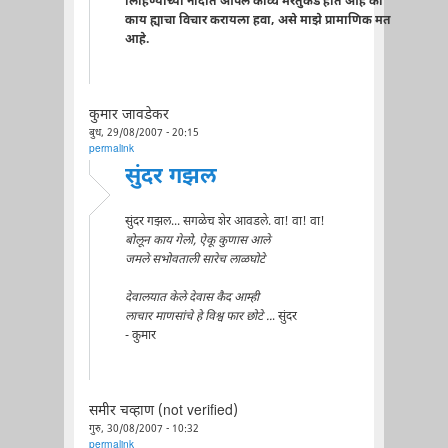
लिहिण्याच्या नादात आपले काव्य मरतुकडे होते आहे की
काय ह्याचा विचार करायला हवा, असे माझे प्रामाणिक मत
आहे.
कुमार जावडेकर
बुध, 29/08/2007 - 20:15
permalink
सुंदर गझल
सुंदर गझल... सगळेच शेर आवडले. वा! वा! वा!
बोलून काय गेलो, ऐकू कुणास आले
जमले सभोवताली सारेच लाळघोटे
देवालयात केले देवास कैद आम्ही
लाचार माणसांचे हे विश्व फार छोटे ..
. सुंदर
- कुमार
समीर चव्हाण (not verified)
गुरु, 30/08/2007 - 10:32
permalink