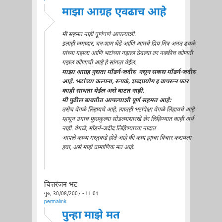
माझा आग्रह एवढाच आहे
मी सहमत नाही पूर्णपणे आपल्याशी.
इलाही जमादार, घनःशाम धेंडे आणि आमचे प्रिय मित्र अनंत ढवळे
यांच्या गझला आणि भटांच्या गझला ठेवल्या तर नक्कीच कोणती
गझल कोणाची आहे हे सांगता येईल.
माझा आग्रह नुसता मॉडर्न-जदीद नसून सकस मॉडर्न-जदीद
आहे. भटांच्या कल्पना, रूपकं, शब्दप्रयोग इ वापरून फार
काही साधता येईल असे वाटत नाही.
मी पुढील बाबतीत आपल्याशी पूर्ण सहमत आहे:
तसेच वेगळे लिहायचे आहे, त्यातही भटांपेक्षा वेगळे लिहायचे आहे
म्हणून उगाच फुसकुल्या सोडल्यासारखे शेर लिहिण्यात काही अर्थ
नाही. वेगळे, मॉडर्न-जदीद लिहिण्याच्या नादात
आपले काव्य मरतुकडे होते आहे की काय ह्याचा विचार करायला
हवा, असे माझे प्रामाणिक मत आहे.
चित्तरंजन भट
गुरु, 30/08/2007 - 11:01
permalink
पुन्हा माझे मत