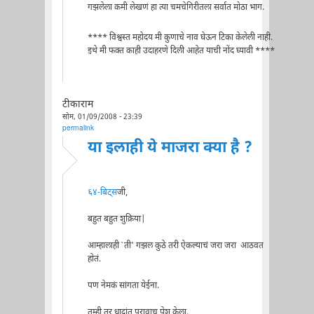
गझलेला कमी लेखणं हा त्या चमचेगिरीतला सर्वात मोठा भाग.
**** विश्वस्त महोदय मी कुणाचे नाव घेऊन टिका केलेली नाही.
इथे मी फक्त काही उदाहरणे दिली आहेत याची नोंद घ्यावी ****
टीकाराम
सोम, 01/09/2008 - 23:39
permalink
या इलाही ये माजरा क्या है ?
६४-बिट्स
जी,
बहुत बहुत शुक्रिया|
आम्हालाही `ती' गझल कुठे तरी ऐकल्याचं जरा जरा आठवत
होतं.
पण नेमकं सांगता येईना.
तुम्ही तर धादांत पुरावाच पेश केला.