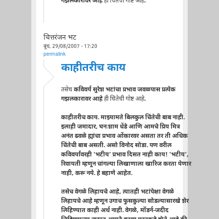
गझलकारावर आहे
ही चिंतेची गोष्ट आहे
.
चित्तरंजन भट
बुध, 29/08/2007 - 17:20
permalink
काहीतरीच काय
तसेच
कविवर्य सुरेश भटांचा प्रभाव जवळपास प्रत्येक
गझलकारावर आहे
ही चिंतेची गोष्ट आहे
.
काहीतरीच काय. माझ्यामते बिलकुल चिंतेची बाब नाही.
इलाही जमादार, घनःशाम धेंडे आणि आमचे प्रिय मित्र
अनंत ढवळे ह्यांचा प्रभाव ओंकारवर असता तर ती अधिक
चिंतेची बाब असती. असो विनोद सोडा. पण वरील
कविवर्यांवरही 'भटीय' प्रभाव दिसत नाही काय! 'भटीय',
रिवायती म्हणून चांगल्या लिखाणाला खारिज करता येणार
नाही, करू नये. हे बहाणे आहेत.
तसेच वेगळे लिहायचे आहे, त्यातही भटांपेक्षा वेगळे
लिहायचे आहे म्हणून उगाच फुसकुल्या सोडल्यासारखे शेर
लिहिण्यात काही अर्थ नाही. वेगळे, मॉडर्न-जदीद