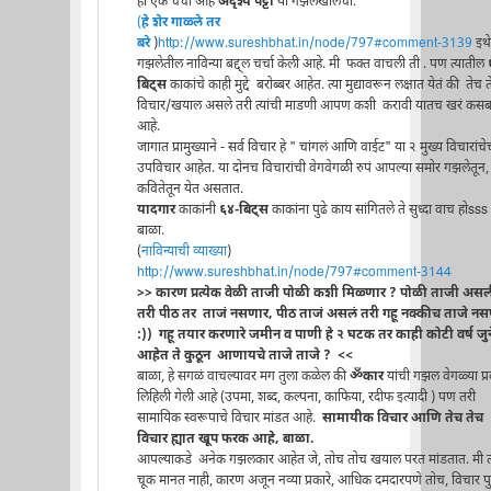
ही एक चर्चा आहे
अदृश्य पट्टा
या गझलेखालची.
(
हे शेर गाळ्ले तर
बरे
)
http://www.sureshbhat.in/node/797#comment-3139
इथे
गझलेतील नाविन्या बद्द्ल चर्चा केली आहे. मी फक्त वाचली ती . पण त्यातील
बिट्स
काकांचे काही मुद्दे बरोब्बर आहेत. त्या मुद्यावरून लक्षात येतं की तेच 
विचार/खयाल असले तरी त्यांची माडणी आपण कशी करावी यातच खरं कस
आहे.
जागात प्रामुख्याने - सर्व विचार हे " चांगलं आणि वाईट" या २ मुख्य विचारांचे
उपविचार आहेत. या दोनच विचारांची वेगवेगळी रुपं आपल्या समोर गझलेतून,
कवितेतून येत असतात.
यादगार
काकांनी
६४-बिट्स
काकांना पुढे काय सांगितले ते सुध्दा वाच होsss
बाळा.
(
नाविन्याची व्याख्या
)
http://www.sureshbhat.in/node/797#comment-3144
>> कारण प्रत्येक वेळी ताजी पोळी कशी मिळ्णार ? पोळी ताजी अस
तरी पीठ तर ताजं नसणार, पीठ ताजं असलं तरी गहू नक्कीच ताजे न
:)) गहू तयार करणारे जमीन व पाणी हे २ घटक तर काही कोटी वर्ष जुन
आहेत ते कुठून आणायचे ताजे ताजे ? <<
बाळा, हे सगळं वाचल्यावर मग तुला कळेल की
ॐकार
यांची गझल वेगळ्या प्र
लिहिली गेली आहे (उपमा, शब्द, कल्पना, काफिया, रदीफ इत्यादी ) पण तरी
सामायिक स्वरूपाचे विचार मांडत आहे.
सामायीक विचार आणि तेच तेच
विचार ह्यात खूप फरक आहे, बाळा.
आपल्याकडे अनेक गझलकार आहेत जे, तोच तोच खयाल परत मांडतात. मी त्
चूक मानत नाही, कारण अजून नव्या प्रकारे, आधिक दमदारपणे तोच, विचार पुन