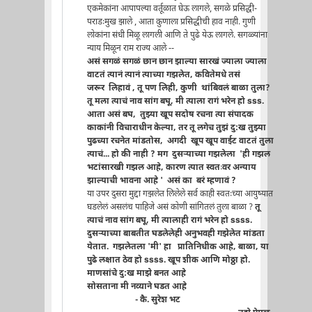
एकमेकांना आपापल्या वर्तूळात घेऊ लागले, सगळे प्रसिद्धी-
पराडःमुख झाले , आता कुणाला प्रसिद्धीची हाव नाही. गुणी
लोकांना संधी मिळू लागली आणि ते पुढे येऊ लागले. सगळ्यांना
न्याय मिळून राम राज्य आले --
असं सगळं सगळं छान छान झाल्या सारखं ज्याला ज्याला
वाटतं त्यानं त्यानं त्याच्या गझलेत, कवितेमधे तसं
जरूर लिहावं , तू पण लिही, कुणी थांबिवलं बाळा तुला?
तू मला त्याचं नाव सांग बघू, मी त्याला रागं भरेन हो sss.
आता असं बघ, तुझ्या खूप सदोष रचना त्या संपादक
काकांनी विचाराधीन केल्या, तर तू लगेच तुझं दु:ख तुझ्या
पुढच्या रचनेत मांडतोस, अगदी खूप खूप वाईट वाटतं तुला
त्याचं... हो की नाही ? मग दुसर्‍याच्या गझलेला 'ही गझल
भटांसारखी गझल आहे, कारण त्यात स्वतःवर अन्याय
झाल्याची भावना आहे '
असं का बरं म्हणावं ?
या उपर दुसरा मुद्दा गझलेत लिलेले सर्व काही स्वतःच्या आयुष्यात
घडलेलं असलंच पाहिजे असं कोणी सांगितलं तुला बाळा ?
तू
त्याचं नाव सांग बघू, मी त्यालाही रागं भरेन हो ssss.
दुसर्‍याच्या बाबतीत घडलेलेही अनुभवही गझेलेत मांडता
येतात. गझलेतला 'मी' हा प्रातिनिधीक आहे, बाळा, या
पुढे लक्षात ठेव हो ssss. खूप शीक आणि मोठ्ठा हो.
माणसांचे दु:ख माझे बनत आहे
सोसताना मी नव्याने घडत आहे
- कै. सुरेश भट