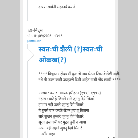
कृपया सर्वांनी सहकार्य करावे.
६४-बिट्स
सोम, 01/09/2008 - 13:18
permalink
स्वतःची शैली (?)स्वतःची
ओळ्ख(?)
**** विश्वस्त महोदय मी कुणाचे नाव घेऊन टिका केलेली नाही.
इथे मी फक्त काही उदाहरणे दिली आहेत याची नोंद घ्यावी ****
अल्बम : करार - गायक हरीहरन (१९९५-१९९६)
गझल : बाटे है जिसने सारे जुगनू दिये सितारे
हम पर नही उतारे जुगनू दिये सितारे
मै तुमसे बात करके रोशन हुवा हूं कितना
सारे सुखन तुम्हारे जुगनू दिये सितारे
सूरज इस जमी पर मुद्दत हुवी न आया
अपने यही सहारे जुगनू दिये सितारे
- नसीम शहर