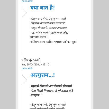
permalink
क्या बात है!
बोलून काय गेलो, ऐकू कुणास आले
जमले सभोवताली सारेच लाळघोटे
माणूस मी मराठी, पाट्याच टाकणारा
माझे गणित पक्के! धंद्यांत फक्त तोटे!
वावावा! मस्तच!
अतिशय उत्तम, दर्जेदार गझल!! तबीयत खुश!
प्रदीप कुलकर्णी
शुक्र, 20/04/2007 - 15:10
permalink
अत्त्युत्तम...!
बंदूकही रिकामी अन लेखणी निकामी
नोटा किती मिळाल्या ते मोजतात बोटे
अत्त्युत्तम...!
बोलून काय गेलो, ऐकू कुणास आले