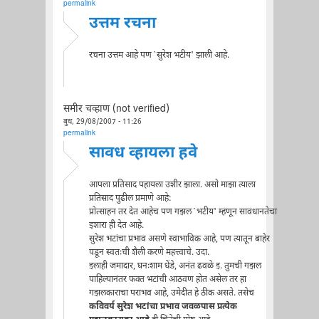
permalink
उत्तम रचना
रचना उत्तम आहे पण `सुरेश भटीय' झाली आहे.
समीर चव्हाण (not verified)
बुध, 29/08/2007 - 11:26
permalink
सावध व्हायला हवे
आपला प्रतिसाद पहायला उशीर झाला. असो माझा त्याला
प्रतिसाद पुढील प्रमाणे आहे:
प्रोत्साहन तर देत आहेच पण गझल `भटीय' म्हणून सावधानतेचा
इशारा ही देत आहे.
सुरेश भटांचा प्रभाव असणे स्वाभाविक आहे, पण त्यातून बाहेर
पडून स्वतःची शैली करणे महत्त्वाचे. उदा.
इलाही जमादार, घनःशाम धेंडे, अनंत ढवळे इ. तुमची गझल
पाहिल्यानंतर फक्त भटांची आठवण होत असेल तर हा
गझलकाराचा पराभव आहे, उमेदीत हे ठीक असते. तसेच
कविवर्य सुरेश भटांचा प्रभाव जवळपास प्रत्येक