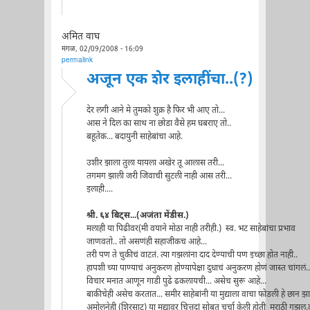
अमित वाघ
मंगळ, 02/09/2008 - 16:09
permalink
अजून एक शेर इलाहींचा..(?)
देर लगी आने मे तुमको शुक्र है फिर भी आए तो...
आस ने दिल का साथ ना छोडा वैसे हम घबराए तो..
बहूतेक... बदायुनी साहेबांचा आहे.
उशीर झाला तुला यायला अखेर तू आलास तरी...
तगमग झाली जरी जिवाची सुटली नाही आस तरी...
इलाही....
श्री. ६४ बिट्स...(अजंता मेंडीस.)
मलाही या पिढीवर(मी वयाने मोठा नाही तरीही.) स्व. भट साहेबांचा प्रभाव
जाणवतो.. तो असणंही सहाजीकच आहे...
तरी पण ते चुकीचं वाटतं. त्या गझलांना दाद देण्याची पण इच्छा होत नाही..
हापशी च्या पाण्याचं अनुकरण होण्यापेक्षा दुधाचं अनुकरण होणं जास्त चांगलं..
विचार मनात आणून गाडी पुढे ढकलायची... असेच सुरू आहे...
बाकीचेही असेच करतात... समीर साहेबांनी या मुद्याला वाचा फोडली हे छान झाल
अमोलनेही (शिरसाट) या मुद्यावर चित्तदां सोबत चर्चा केली होती मराठी गझल