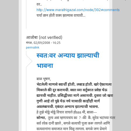
वर..
http://www.marathigazal.com/node/302#comments
चर्चा छान होती शक्य झाल्यास वाचावी...
आजोबा (not verified)
मंगळ, 02/09/2008 - 16:25
permalink
स्वतःवर अन्याय झाल्याची
भावना
बाळ भूषण,
भेटलेली माणसे स्वार्थी होती, लबाड होती. खरे ऐकायला
मिळाले की दूर करायची. स्वतःच्या वर्तुळात प्रवेश घेऊ
द्यायची नाहीत. प्रसिद्धीच्या मागे असायची. दुसरा जो खरा
गुणी आहे तो पुढे येऊ नये यासाठी काहीही मार्ग
अवलंबायची. एकंदर अन्याय झाल्याची भावना.
हे तुझे मोठ्ठे मोठ्ठे विचार वाचले होsss मी, बाळा---
सोन्या,
तुला असं म्हणायचंय का ? -की कै. सुरेश भटांच्या नंतर
सर्व लोक दानी झाले , सगळे सत्याची पूजा करू लागले आणि
सत्यवानांना समाजात मान मिळू लागला. सगळे जण प्रेमाने