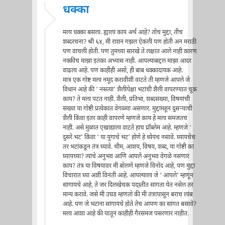
धक्का
मला धक्का बसला. ह्याला काय अर्थ आहे? तोच मुद्दा, तीच
शब्दरचना? श्री ६४, मी राशन गझल ऐकली पण होती अन मराठी
पण वाचली होती. पण तुमच्या सारखे ते लक्षात आले नाही कारण
नक्कीच माझा इतका अभ्यास नाही. आपल्याबद्दल माझा आदर
वाढला आहे. पण काहीही असो, ही बाब धक्कादायक आहे.
मात्र एक गोष्ट मला नमूद करावीशी वाटते ती म्हणजे आपले जे
विधान आहे की ' नसत्या' शैलीपेक्षा भटांची शैली वापरण्यात चूक
काय? ते मला पटत नाही. शैली, प्रतिभा, शब्दसंख्या, विषयांची
संख्या या गोष्टी प्रत्येकात वेगळ्या असणार. मुद्दामहून दुसर्‍याची
शैली किंवा इतर काही वापरणे म्हणजे काय हे मला समजतच
नाही. असे मुळात एखाद्याला वाटते हाच प्रॉब्लेम आहे. म्हणजे '
दुसरे भट' किंवा ' या युगाचे भट' होणे हे ध्येयच नसावे. घ्यायचेच
तर भटांकडून तंत्र घ्यावे. थीम, आशय, विषय, शब्द, या गोष्टी का
घ्यायच्या? त्यांचे अनुभव आणि आपले अनुभव वेगळे नसणार
काय? तंत्र या विषयावर मी बोलणे म्हणजे विनोद आहे, पण मुद्दा
विचारात घ्या अशी विनंती आहे. आपल्याला जे ' आपले' म्हणून
सांगायचे आहे, ते जर दिलखेचक पद्ध्तीत सांगता येत नसेल तर
मान्य करावे. जसे मी उघड म्हणतो की मी तंत्रापासून बराच लांब
आहे. पण जे भटांना सांगायचे होते तेच आपण का सांगत बसावे?
मला आशा आहे की यातून काहीही गैरसमज पसरणार नाहीत.