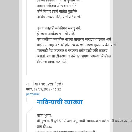
त्यांच्या विवंचनांची नाही कुणास पर्वा
पात्रात नर्मदेच्या ओलावतात गोटे
कोते विचार त्यांचे गाठीत गुंतलेले
त्यांचेच स्वच्छ ओटे, त्यांचे पवित्र लोटे
कृपया काहीही व्यक्तिगत समजू नये.
ही रचना अर्थातच चांगली आहे.
पण कवीच्या मनातील भावना साधारण सारख्या वाटतात असे
माझे मत आहे. बर तसे होणारच कारण आपण म्हणताय की त्याच
भावनाही येऊ शकतात व परकाया प्रवेश हाही कवि करतच
असतो. मग सादरीकरण का तसेच? आपण आपल्या मिश्किल
शैलीतच सांगा. मजा येते.
आजोबा (not verified)
मंगळ, 02/09/2008 - 17:32
permalink
नाविन्याची व्याख्या
बाळा भूषण,
मी तुला काही दुवे देतो ते वाच बघू आधी. सावकाश वाचलेस तरी चालेल पण, न
वाच होsss.