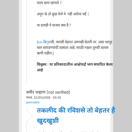
याला काय म्हणावे ?
अपुन के तो कुछ भेजे मे नही आरेला भई |
या इलाही ये माजरा क्या है ?
(
६४-बिट्स
जी, जरासी मेहनत आणखी घेतली तर असा भरपूर
माल सापडण्याची शक्यता आहे. मराठी गझल तुमची कायम
ऋणी राहील.)
विश्वस्त : या प्रतिसादातील आक्षेपार्ह भाग संपादित केला
आहे
समीर चव्हाण (not verified)
मंगळ, 02/09/2008 - 09:30
permalink
तकलीद की रविशसे तो बेहतर है
खुदखुशी