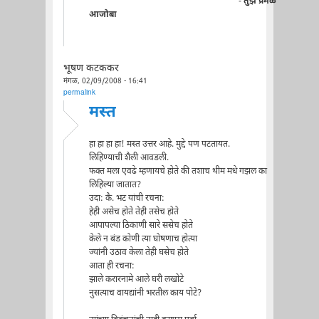
-
तुझे प्रेमळ
आजोबा
भूषण कटककर
मंगळ, 02/09/2008 - 16:41
permalink
मस्त
हा हा हा हा! मस्त उत्तर आहे. मुद्दे पण पटतायत.
लिहिण्याची शैली आवडली.
फक्त मला एवढे म्हणायचे होते की तशाच थीम मधे गझल का
लिहिल्या जातात?
उदा: कै. भट यांची रचना:
हेही असेच होते तेही तसेच होते
आपापल्या ठिकाणी सारे ससेच होते
केले न बंड कोणी त्या घोषणाच होत्या
ज्यांनी उठाव केला तेही घसेच होते
आता ही रचना:
झाले करारनामे आले घरी लखोटे
नुसत्याच वायद्यांनी भरतील काय पोटे?