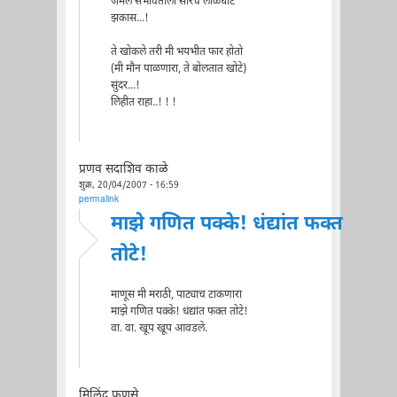
जमले सभोवताली सारेच लाळघोटे
झकास...!
ते खोकले तरी मी भयभीत फार होतो
(मी मौन पाळणारा, ते बोलतात खोटे)
सुंदर...!
लिहीत राहा..! ! !
प्रणव सदाशिव काळे
शुक्र, 20/04/2007 - 16:59
permalink
माझे गणित पक्के! धंद्यांत फक्त
तोटे!
माणूस मी मराठी, पाट्याच टाकणारा
माझे गणित पक्के! धंद्यांत फक्त तोटे!
वा. वा. खूप खूप आवडले.
मिलिंद फणसे