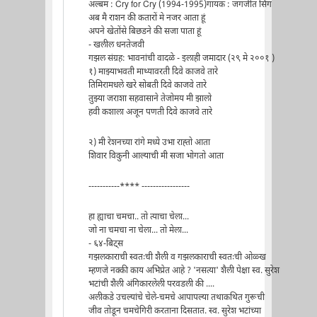
अल्बम : Cry for Cry (1994-1995)गायक : जगजीत सिंग
अब मै राशन की कतारों मे नजर आता हूं
अपने खेतोंसे बिछडने की सजा पाता हूं
- खलील धनतेजवी
गझल संग्रह: भावनांची वादळे - इलाही जमादार (२९ मे २००१ )
१) माझ्याभवती माथ्यावरती दिवे काजवे तारे
तिमिरामधले खरे सोबती दिवे काजवे तारे
तुझ्या जराशा सहवासाने तेजोमय मी झालो
हवी कशाला अजून पणती दिवे काजवे तारे
२) मी रेशनच्या रांगे मध्ये उभा राह्तो आता
शिवार विकुनी आल्याची मी सजा भोगतो आता
-----------**** -----------------
हा ह्याचा चमचा.. तो त्याचा चेला...
जो ना चमचा ना चेला... तो मेला...
- ६४-बिट्स
गझलकाराची स्वतःची शैली व गझलकाराची स्वतःची ओळ्ख
म्हणजे नक्की काय अभिप्रेत आहे ? 'नसत्या' शैली पेक्षा स्व. सुरेश
भटांची शैली अंगिकारलेली परवडली की ....
अलीकडे उचल्यांचे चेले-चमचे आपापल्या तथाकथित गुरूची
जीव तोडून चमचेगिरी करताना दिसतात. स्व. सुरेश भटांच्या