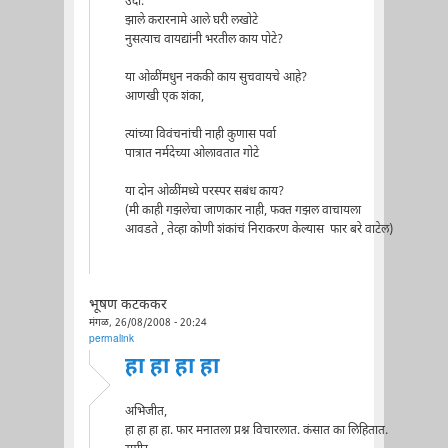
उदा.
झाले करारनामे आले घरी लखोटे
नुसत्याच वायद्यांनी भरतील काय पोटे?
या ओळींमधुन नककी काय सुचवायचे आहे?
आणखी एक शंका,
त्यांच्या विवंचनांची नाही कुणास पर्वा
पात्रात नर्मदेच्या ओलावतात गोटे
या दोन ओळींमध्ये परस्पर सबंध काय?
(मी काही गझलेचा जाणकार नाही, फक्त गझल वाचायला
आवडते , तेव्हा कोणी शंकांचं निराकरण केल्यास फार बरे वाटेल)
भूषण कटककर
मंगळ, 26/08/2008 - 20:24
permalink
हा हा हा हा
अभिजीत,
हा हा हा हा. फार मनातला प्रश्न विचारलात. कंसात का लिहितात.