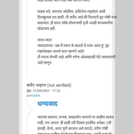
काही साधता आले नाही असे म्हणाल काय?
माझ्या मते, चांगल्या ओळीला, कवितेला-गझलेला आधी
दिलखुलास दाद द्यावी. ती जदीद आहे की रिवायती ह्या गोष्टी नंतर
बघाव्यात. ही सतत भोके शोधण्याची वृत्ती आम्ही सगळ्यांनीच
सोडायला हवी.
जाता-जाता
जमादारांच्या 'अब मैं राशन के कतारों में नजर आता हूं' ह्या
गझलेबाबत आपले काय म्हणणे आहे?
ती फारच वेगळी आहे आणि लगेच ओळखताही येते जमादारांची
आहे म्हणून.
समीर चव्हाण (not verified)
शुक्र, 31/08/2007 - 11:32
permalink
धन्यवाद
भटांच्या कल्पना, रूपकं, शब्दप्रयोग वापरले तर काहीच हरकत
नाही, पण आपलं ही काही तरी दिसावं इतकीच अपेक्षा, (जी
इलाही, धेण्डे, अनंत पूर्ण करतात असे वाटते). वरील गोष्टी