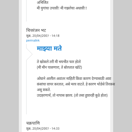
अभिजित
मी युगांचा उपाशी! मी गझलेचा अधाशी!!
चित्तरंजन भट
शुक्र, 20/04/2007 - 14:18
permalink
माझ्या मते
ते खोकले तरी मी भयभीत फार होतो
(मी मौन पाळणारा, ते बोलतात खोटे)
ओघाने आलील अवांतर माहिती किंवा कारण देण्यासाठी अशा
कंसांचा वापर करतात, असे मला वाटते. हे कारण थोडेसे तिरकस
असू शकते.
उदाहरणार्थ, तो नापास झाला. (तो तसा हुशारही कुठे होता)
चक्रपाणि
शुक्र, 20/04/2007 - 14:33