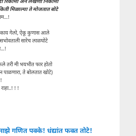
ही रिकामी अन लेखणी निकामी
किती मिळाल्या ते मोजतात बोटे
्तम...!
 काय गेलो, ऐकू कुणास आले
सभोवताली सारेच लाळघोटे
..!
कले तरी मी भयभीत फार होतो
ौन पाळणारा, ते बोलतात खोटे)
.!
राहा..! ! !
माझे गणित पक्के! धंद्यांत फक्त तोटे!