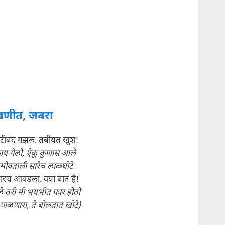
णीत, जबरा
गोटीबंद गझल. तबीयत खुश!
ाय गेलो, ऐकू कुणास आले
ोवताली सारेच लाळघोटे
फारच आवडला. क्या बात है!
े तरी मी भयभीत फार होतो
 पाळणारा, ते बोलतात खोटे)