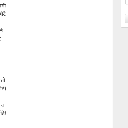
ामी
ोटे
ले
े
ोतो
टे)
रा
ोटे!