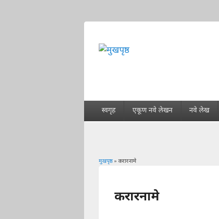
स्वगृह
एकूण नवे लेखन
नवे लेख
मुखपृष्ठ
» करारनामे
You are here
करारनामे