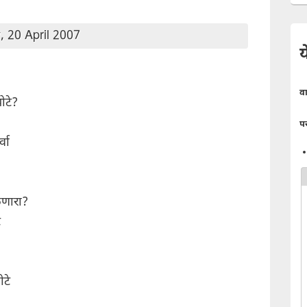
, 20 April 2007
य
व
ोटे?
प
्वा
लणारा?
े
ोटे