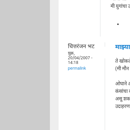
मी युगांचा
चित्तरंजन भट
माझ्या
शुक्र,
20/04/2007 -
ते खोकल
14:18
(मी मौन
permalink
ओघाने आ
कंसांचा
असू शक
उदाहरणार