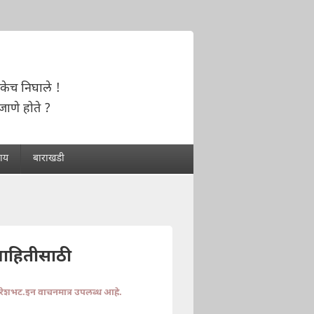
केच निघाले !
जाणे होते ?
राय
बाराखडी
माहितीसाठी
ुरेशभट.इन वाचनमात्र उपलब्ध आहे.