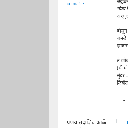
बंदूक
permalink
नोटा 
अत्त्युत
बोलून
जमले 
झकास.
ते खो
(मी म
सुंदर..
लिहीत 
प्रणव सदाशिव काळे