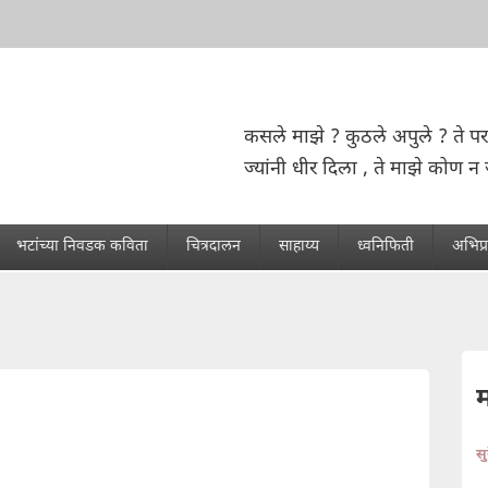
कसले माझे ? कुठले अपुले ? ते पर
ज्यांनी धीर दिला , ते माझे कोण न 
भटांच्या निवडक कविता
चित्रदालन
साहाय्य
ध्वनिफिती
अभिप्
स