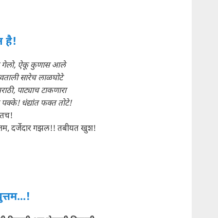
त है!
 गेलो, ऐकू कुणास आले
ताली सारेच लाळघोटे
राठी, पाट्याच टाकणारा
क्के! धंद्यांत फक्त तोटे!
्तच!
तम, दर्जेदार गझल!! तबीयत खुश!
युत्तम...!