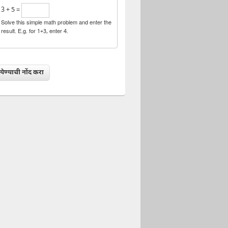
3 + 5 =
Solve this simple math problem and enter the
result. E.g. for 1+3, enter 4.