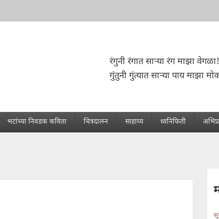
रंगुनी रंगात साऱ्या रंग माझा वेगळा
गुंतुनी गुंत्यात साऱ्या पाय माझा म
भटांच्या निवडक कविता
चित्रदालन
साहाय्य
ध्वनिफिती
अभिप्
स