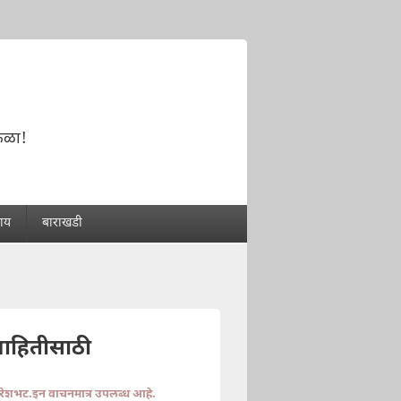
!
ोकळा!
राय
बाराखडी
माहितीसाठी
ुरेशभट.इन वाचनमात्र उपलब्ध आहे.