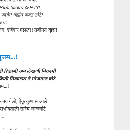
ताली सारेच लाळघोटे
राठी, पाट्याच टाकणारा
क्के! धंद्यांत फक्त तोटे!
्तच!
तम, दर्जेदार गझल!! तबीयत खुश!
युत्तम...!
ही रिकामी अन लेखणी निकामी
किती मिळाल्या ते मोजतात बोटे
्तम...!
 काय गेलो, ऐकू कुणास आले
सभोवताली सारेच लाळघोटे
..!