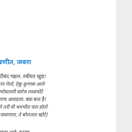
णीत, जबरा
गोटीबंद गझल. तबीयत खुश!
ाय गेलो, ऐकू कुणास आले
ोवताली सारेच लाळघोटे
फारच आवडला. क्या बात है!
े तरी मी भयभीत फार होतो
 पाळणारा, ते बोलतात खोटे)