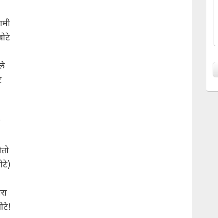
ामी
ोटे
ले
े
ोतो
टे)
रा
ोटे!