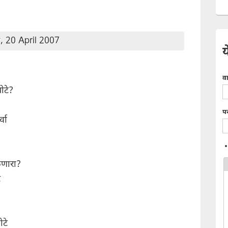
, 20 April 2007
य
व
ोटे?
प
्वा
लणारा?
े
ोटे