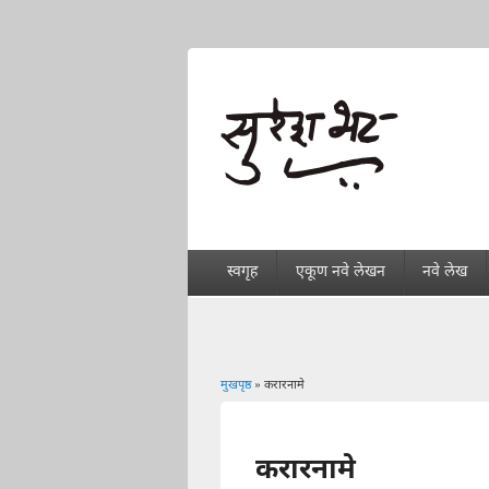
स्वगृह
एकूण नवे लेखन
नवे लेख
मुखपृष्ठ
» करारनामे
You are here
करारनामे