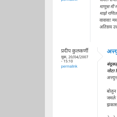
जमले सभोव
माणूस मी म
माझे गणित प
वावावा! मस
अतिशय उत्
प्रदीप कुलकर्णी
अत्त्
शुक्र, 20/04/2007
- 15:10
बंदूक
permalink
नोटा 
अत्त्युत
बोलून
जमले 
झकास.