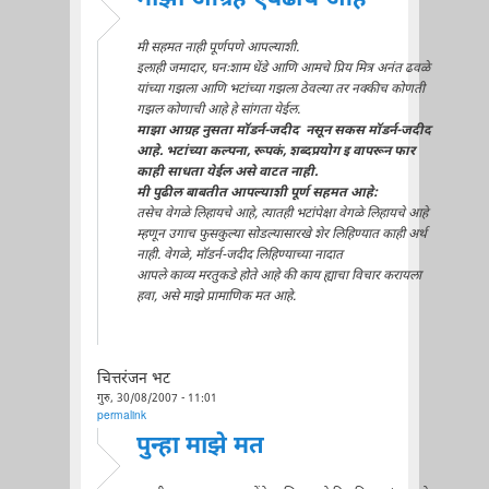
मी सहमत नाही पूर्णपणे आपल्याशी.
इलाही जमादार, घनःशाम धेंडे आणि आमचे प्रिय मित्र अनंत ढवळे
यांच्या गझला आणि भटांच्या गझला ठेवल्या तर नक्कीच कोणती
गझल कोणाची आहे हे सांगता येईल.
माझा आग्रह नुसता मॉडर्न-जदीद नसून सकस मॉडर्न-जदीद
आहे. भटांच्या कल्पना, रूपकं, शब्दप्रयोग इ वापरून फार
काही साधता येईल असे वाटत नाही.
मी पुढील बाबतीत आपल्याशी पूर्ण सहमत आहे:
तसेच वेगळे लिहायचे आहे, त्यातही भटांपेक्षा वेगळे लिहायचे आहे
म्हणून उगाच फुसकुल्या सोडल्यासारखे शेर लिहिण्यात काही अर्थ
नाही. वेगळे, मॉडर्न-जदीद लिहिण्याच्या नादात
आपले काव्य मरतुकडे होते आहे की काय ह्याचा विचार करायला
हवा, असे माझे प्रामाणिक मत आहे.
चित्तरंजन भट
गुरु, 30/08/2007 - 11:01
permalink
पुन्हा माझे मत