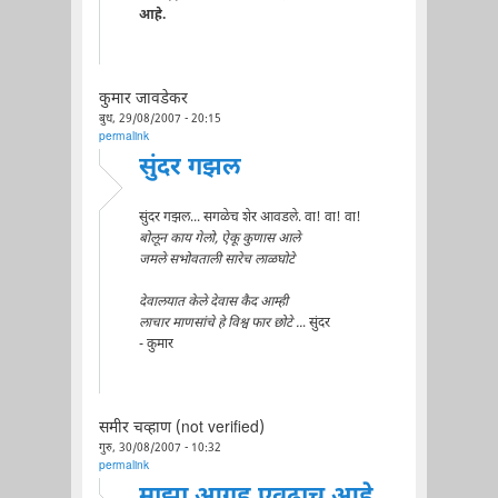
आहे.
कुमार जावडेकर
बुध, 29/08/2007 - 20:15
permalink
सुंदर गझल
सुंदर गझल... सगळेच शेर आवडले. वा! वा! वा!
बोलून काय गेलो, ऐकू कुणास आले
जमले सभोवताली सारेच लाळघोटे
देवालयात केले देवास कैद आम्ही
लाचार माणसांचे हे विश्व फार छोटे ..
. सुंदर
- कुमार
समीर चव्हाण (not verified)
गुरु, 30/08/2007 - 10:32
permalink
माझा आग्रह एवढाच आहे