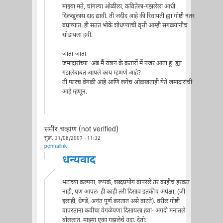
माझ्या मते, चांगल्या ओळीला, कवितेला-गझलेला आधी
दिलखुलास दाद द्यावी. ती जदीद आहे की रिवायती ह्या गोष्टी नंतर
बघाव्यात. ही सतत भोके शोधण्याची वृत्ती आम्ही सगळ्यांनीच
सोडायला हवी.
जाता-जाता
जमादारांच्या 'अब मैं राशन के कतारों में नजर आता हूं' ह्या
गझलेबाबत आपले काय म्हणणे आहे?
ती फारच वेगळी आहे आणि लगेच ओळखताही येते जमादारांची
आहे म्हणून.
समीर चव्हाण (not verified)
शुक्र, 31/08/2007 - 11:32
permalink
धन्यवाद
भटांच्या कल्पना, रूपकं, शब्दप्रयोग वापरले तर काहीच हरकत
नाही, पण आपलं ही काही तरी दिसावं इतकीच अपेक्षा, (जी
इलाही, धेण्डे, अनंत पूर्ण करतात असे वाटते). वरील गोष्टी
वापरताना कवीचा वेगळेपणा दिसायला हवा- अगदी मना॑तले
बोललात. माझ्या एका गझलेचे उदा. देतो: