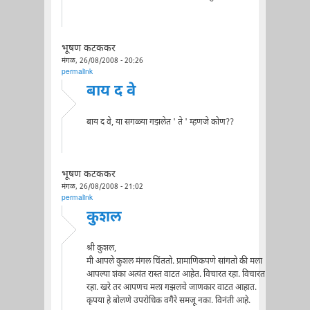
भूषण कटककर
मंगळ, 26/08/2008 - 20:26
permalink
बाय द वे
बाय द वे, या सगळ्या गझलेत ' ते ' म्हणजे कोण??
भूषण कटककर
मंगळ, 26/08/2008 - 21:02
permalink
कुशल
श्री कुशल,
मी आपले कुशल मंगल चिंततो. प्रामाणिकपणे सांगतो की मला
आपल्या शंका अत्यंत रास्त वाटत आहेत. विचारत रहा. विचारत
रहा. खरे तर आपणच मला गझलचे जाणकार वाटत आहात.
कृपया हे बोलणे उपरोधिक वगैरे समजू नका. विनंती आहे.