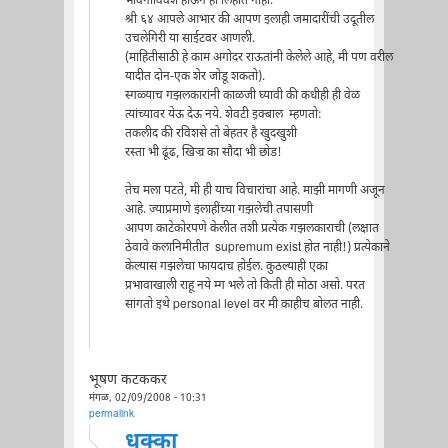
भावनाविवश होऊन ही लिहीत नाही.
श्री ६४ आपले आभार की आपण इलाही जमादारींची उदूतील
उचलेगिरी या साईटवर आणली.
(माहितीसाठी हे काम अगोदर राऊतांनी केलेले आहे, मी पण वरील
यादीत दोन-एक शेर जोडू शकतो).
स्गळ्याच गझलकारांनी काळजी घ्यावी की कधीही ही वेळ
त्यांच्यावर येऊ देऊ नये. शेवटी इ़क्बाल म्हणतो:
तकलीद की रविशसे तो बेहतर है खुदखुशी
रस्ता भी ढूंढ, खिज्र का सौदा भी छोड!
तेच मला पटते, मी ही याच विचारांचा आहे. माझी मागणी अजून
आहे. ज्याप्रमाणे इलाहींच्या गझलेची तपासणी
आपण काटेकोरपणे केलीत तशी प्रत्येक गझलकाराची (लक्षात
ठेवावे कलानिमीतीत supremum exist होत नाही!) प्रत्येकाने
केल्यास गझलेचा फायदाच होईल. कुठल्याही एका
प्रभावाखाली राहू नये म्ग भले तो किती ही मोठा असो. परत
सांगतो इथे personal level वर मी काहीच बोलत नाही.
भूषण कटककर
मंगळ, 02/09/2008 - 10:31
permalink
धक्का