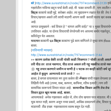
बरे
)
http://www.sureshbhat.in/node/797#comment-3139
इथे
गझलेतील नाविन्या बद्द्ल चर्चा केली आहे. मी फक्त वाचली ती . पण त्यातील
बिट्स
काकांचे काही मुद्दे बरोब्बर आहेत. त्या मुद्यावरून लक्षात येतं की तेच 
विचार/खयाल असले तरी त्यांची माडणी आपण कशी करावी यातच खरं कस
आहे.
जागात प्रामुख्याने - सर्व विचार हे " चांगलं आणि वाईट" या २ मुख्य विचारांचे
उपविचार आहेत. या दोनच विचारांची वेगवेगळी रुपं आपल्या समोर गझलेतून,
कवितेतून येत असतात.
यादगार
काकांनी
६४-बिट्स
काकांना पुढे काय सांगितले ते सुध्दा वाच होsss
बाळा.
(
नाविन्याची व्याख्या
)
http://www.sureshbhat.in/node/797#comment-3144
>> कारण प्रत्येक वेळी ताजी पोळी कशी मिळ्णार ? पोळी ताजी अस
तरी पीठ तर ताजं नसणार, पीठ ताजं असलं तरी गहू नक्कीच ताजे न
:)) गहू तयार करणारे जमीन व पाणी हे २ घटक तर काही कोटी वर्ष जुन
आहेत ते कुठून आणायचे ताजे ताजे ? <<
बाळा, हे सगळं वाचल्यावर मग तुला कळेल की
ॐकार
यांची गझल वेगळ्या प्र
लिहिली गेली आहे (उपमा, शब्द, कल्पना, काफिया, रदीफ इत्यादी ) पण तरी
सामायिक स्वरूपाचे विचार मांडत आहे.
सामायीक विचार आणि तेच तेच
विचार ह्यात खूप फरक आहे, बाळा.
आपल्याकडे अनेक गझलकार आहेत जे, तोच तोच खयाल परत मांडतात. मी त्
चूक मानत नाही, कारण अजून नव्या प्रकारे, आधिक दमदारपणे तोच, विचार पुन
मांडायची तीव्र इच्छा गझलकाराला स्वस्थ बसून देत नाही.