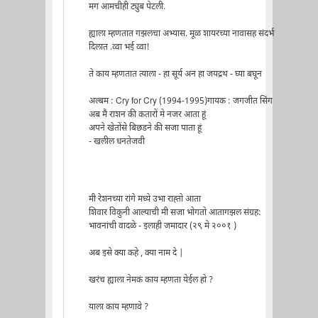
मग आमचीही ट्युब पेटली.
ह्याला म्हणतात गझलचा अभ्यास. मूळ शायरच्या नावासह संदर्भ
दिलात .व्वा भई व्वा!
ते काय म्हणतात त्याला - हा सूर्य अन हा जयद्रथ - घ्या बघून
अल्बम : Cry for Cry (1994-1995)गायक : जगजीत सिंग
अब मै राशन की कतारों मे नजर आता हूं
अपने खेतोंसे बिछडने की सजा पाता हूं
- खलील धनतेजवी
मी रेशनच्या रांगे मध्ये उभा राह्तो आता
शिवार विकुनी आल्याची मी सजा भोगतो आतागझल संग्रह:
भावनांची वादळे - इलाही जमादार (२९ मे २००१ )
अब इसे क्या कहे , क्या नाम दे |
खरंच ह्याला नेमकं काय म्हणता येईल हो ?
याला काय म्हणावे ?