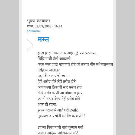
भूषण कटककर
मंगळ, 02/09/2008 - 16:41
permalink
मस्त
हा हा हा हा! मस्त उत्तर आहे. मुद्दे पण पटतायत.
लिहिण्याची शैली आवडली.
फक्त मला एवढे म्हणायचे होते की तशाच थीम मधे गझल का
लिहिल्या जातात?
उदा: कै. भट यांची रचना:
हेही असेच होते तेही तसेच होते
आपापल्या ठिकाणी सारे ससेच होते
केले न बंड कोणी त्या घोषणाच होत्या
ज्यांनी उठाव केला तेही घसेच होते
आता ही रचना:
झाले करारनामे आले घरी लखोटे
नुसत्याच वायद्यांनी भरतील काय पोटे?
त्यांच्या विवंचनांची नाही कुणास पर्वा
पात्रात नर्मदेच्या ओलावतात गोटे