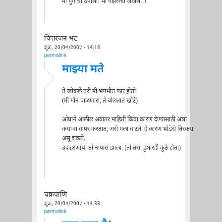
मी युगांचा उपाशी! मी गझलेचा अधाशी!!
चित्तरंजन भट
शुक्र, 20/04/2007 - 14:18
permalink
माझ्या मते
ते खोकले तरी मी भयभीत फार होतो
(मी मौन पाळणारा, ते बोलतात खोटे)
ओघाने आलील अवांतर माहिती किंवा कारण देण्यासाठी अशा
कंसांचा वापर करतात, असे मला वाटते. हे कारण थोडेसे तिरकस
असू शकते.
उदाहरणार्थ, तो नापास झाला. (तो तसा हुशारही कुठे होता)
चक्रपाणि
शुक्र, 20/04/2007 - 14:33
permalink