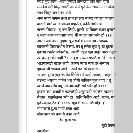
पराडःमुख झाले , आता कुणाला प्रसिद्धीची हाव नाही. गुणी
लोकांना संधी मिळू लागली आणि ते पुढे येऊ लागले. सगळ्यांना
न्याय मिळून राम राज्य आले --
असं सगळं सगळं छान छान झाल्या सारखं ज्याला ज्याला
वाटतं त्यानं त्यानं त्याच्या गझलेत, कवितेमधे तसं
जरूर लिहावं , तू पण लिही, कुणी थांबिवलं बाळा तुला?
तू मला त्याचं नाव सांग बघू, मी त्याला रागं भरेन हो sss.
आता असं बघ, तुझ्या खूप सदोष रचना त्या संपादक
काकांनी विचाराधीन केल्या, तर तू लगेच तुझं दु:ख तुझ्या
पुढच्या रचनेत मांडतोस, अगदी खूप खूप वाईट वाटतं तुला
त्याचं... हो की नाही ? मग दुसर्‍याच्या गझलेला 'ही गझल
भटांसारखी गझल आहे, कारण त्यात स्वतःवर अन्याय
झाल्याची भावना आहे '
असं का बरं म्हणावं ?
या उपर दुसरा मुद्दा गझलेत लिलेले सर्व काही स्वतःच्या आयुष्यात
घडलेलं असलंच पाहिजे असं कोणी सांगितलं तुला बाळा ?
तू
त्याचं नाव सांग बघू, मी त्यालाही रागं भरेन हो ssss.
दुसर्‍याच्या बाबतीत घडलेलेही अनुभवही गझेलेत मांडता
येतात. गझलेतला 'मी' हा प्रातिनिधीक आहे, बाळा, या
पुढे लक्षात ठेव हो ssss. खूप शीक आणि मोठ्ठा हो.
माणसांचे दु:ख माझे बनत आहे
सोसताना मी नव्याने घडत आहे
- कै. सुरेश भट
-
तुझे प्रेमळ
आजोबा