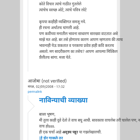
कोते विचार त्यांचे गाठीत गुंतलेले
त्यांचेच स्वच्छ ओटे, त्यांचे पवित्र लोटे
कृपया काहीही व्यक्तिगत समजू नये.
ही रचना अर्थातच चांगली आहे.
पण कवीच्या मनातील भावना साधारण सारख्या वाटतात असे
माझे मत आहे. बर तसे होणारच कारण आपण म्हणताय की त्याच
भावनाही येऊ शकतात व परकाया प्रवेश हाही कवि करतच
असतो. मग सादरीकरण का तसेच? आपण आपल्या मिश्किल
शैलीतच सांगा. मजा येते.
आजोबा (not verified)
मंगळ, 02/09/2008 - 17:32
permalink
नाविन्याची व्याख्या
बाळा भूषण,
मी तुला काही दुवे देतो ते वाच बघू आधी. सावकाश वाचलेस तरी चालेल पण, न
वाच होsss.
ही एक चर्चा आहे
अदृश्य पट्टा
या गझलेखालची.
(
हे शेर गाळ्ले तर