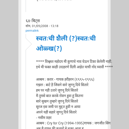
६४-बिट्स
सोम, 01/09/2008 - 13:18
permalink
स्वतःची शैली (?)स्वतःची
ओळ्ख(?)
**** विश्वस्त महोदय मी कुणाचे नाव घेऊन टिका केलेली नाही.
इथे मी फक्त काही उदाहरणे दिली आहेत याची नोंद घ्यावी ****
अल्बम : करार - गायक हरीहरन (१९९५-१९९६)
गझल : बाटे है जिसने सारे जुगनू दिये सितारे
हम पर नही उतारे जुगनू दिये सितारे
मै तुमसे बात करके रोशन हुवा हूं कितना
सारे सुखन तुम्हारे जुगनू दिये सितारे
सूरज इस जमी पर मुद्दत हुवी न आया
अपने यही सहारे जुगनू दिये सितारे
- नसीम शहर
अल्बम : Cry for Cry (1994-1995)गायक : जगजीत सिंग
अब मै राशन की कतारों मे नजर आता हूं