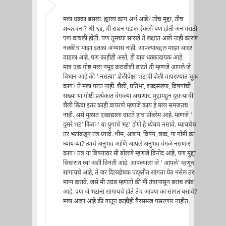
मला धक्का बसला. ह्याला काय अर्थ आहे? तोच मुद्दा, तीच
शब्दरचना? श्री ६४, मी राशन गझल ऐकली पण होती अन मराठी
पण वाचली होती. पण तुमच्या सारखे ते लक्षात आले नाही कारण
नक्कीच माझा इतका अभ्यास नाही. आपल्याबद्दल माझा आदर
वाढला आहे. पण काहीही असो, ही बाब धक्कादायक आहे.
मात्र एक गोष्ट मला नमूद करावीशी वाटते ती म्हणजे आपले जे
विधान आहे की ' नसत्या' शैलीपेक्षा भटांची शैली वापरण्यात चूक
काय? ते मला पटत नाही. शैली, प्रतिभा, शब्दसंख्या, विषयांची
संख्या या गोष्टी प्रत्येकात वेगळ्या असणार. मुद्दामहून दुसर्‍याची
शैली किंवा इतर काही वापरणे म्हणजे काय हे मला समजतच
नाही. असे मुळात एखाद्याला वाटते हाच प्रॉब्लेम आहे. म्हणजे '
दुसरे भट' किंवा ' या युगाचे भट' होणे हे ध्येयच नसावे. घ्यायचेच
तर भटांकडून तंत्र घ्यावे. थीम, आशय, विषय, शब्द, या गोष्टी का
घ्यायच्या? त्यांचे अनुभव आणि आपले अनुभव वेगळे नसणार
काय? तंत्र या विषयावर मी बोलणे म्हणजे विनोद आहे, पण मुद्दा
विचारात घ्या अशी विनंती आहे. आपल्याला जे ' आपले' म्हणून
सांगायचे आहे, ते जर दिलखेचक पद्ध्तीत सांगता येत नसेल तर
मान्य करावे. जसे मी उघड म्हणतो की मी तंत्रापासून बराच लांब
आहे. पण जे भटांना सांगायचे होते तेच आपण का सांगत बसावे?
मला आशा आहे की यातून काहीही गैरसमज पसरणार नाहीत.