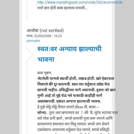
http://www.marathigazal.com/node/302#comments
चर्चा छान होती शक्य झाल्यास वाचावी...
आजोबा (not verified)
मंगळ, 02/09/2008 - 16:25
permalink
स्वतःवर अन्याय झाल्याची
भावना
बाळ भूषण,
भेटलेली माणसे स्वार्थी होती, लबाड होती. खरे ऐकायला
मिळाले की दूर करायची. स्वतःच्या वर्तुळात प्रवेश घेऊ
द्यायची नाहीत. प्रसिद्धीच्या मागे असायची. दुसरा जो खरा
गुणी आहे तो पुढे येऊ नये यासाठी काहीही मार्ग
अवलंबायची. एकंदर अन्याय झाल्याची भावना.
हे तुझे मोठ्ठे मोठ्ठे विचार वाचले होsss मी, बाळा---
सोन्या,
तुला असं म्हणायचंय का ? -की कै. सुरेश भटांच्या नंतर
सर्व लोक दानी झाले , सगळे सत्याची पूजा करू लागले आणि
सत्यवानांना समाजात मान मिळू लागला. सगळे जण प्रेमाने
एकमेकांना आपापल्या वर्तूळात घेऊ लागले, सगळे प्रसिद्धी-