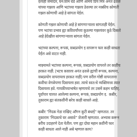
इलाही जमादार, घनःशाम धेंडे आणि आमचे प्रिय मित्र अनंत ढवळे
यांच्या गझला आणि भटांच्या गझला ठेवल्या तर नक्कीच कोणती
गझल कोणाची आहे हे सांगता येईल.
कोणती गझल कोणाची आहे हे सांगणाऱ्याला सांगताही येईल.
पण भटांचा प्रभाव ह्या कविवर्यांच्या कुठल्या गझलांवर कुठे दिसतो
आहे हेदेखील सांगणाऱ्याला सांगता येईल.
भटांच्या कल्पना, रूपकं, शब्दप्रयोग इ वापरून फार काही साधता
येईल असे वाटत नाही.
माझ्यामते भटांच्या कल्पना, रूपकं, शब्दप्रयोग वापरले तर काहीच
हरकत नाही. (भटच कशाला अनंत ढवळे ह्यांची रूपक, कल्पना,
शब्दप्रयोग वापरायला हरकत नाही) पण वरील गोष्टी वापरताना
कवीचा वेगळेपणा दिसायला हवा. त्याचे स्वतःचे व्यक्तिमत्त्व त्यात
दिसायला हवे. गायकीच्याभाषेत म्हणायचे तर उसमें कहन चाहिए.
पूर्वापार चालत आलेल्या कल्पना, रूपकं, शब्दप्रयोग इ. कबीर,
तुकाराम ह्या संतकवींनी बरेच काही साधले आहे.
कबीर "निंदक नेडा राखिए आँगन कुटी बंधाई" म्हणतात. तर
तुकाराम 'निंदकाचे घर असावे" शेजारी म्हणतात. अभ्यास करून
बरीच उदाहरणे देता येतील. पण ह्या दोघा महान कवींनी फार
काही साधता आले नाही असे म्हणाल काय?