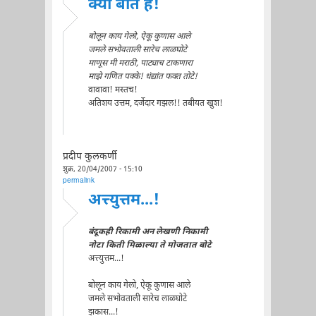
क्या बात है!
बोलून काय गेलो, ऐकू कुणास आले
जमले सभोवताली सारेच लाळघोटे
माणूस मी मराठी, पाट्याच टाकणारा
माझे गणित पक्के! धंद्यांत फक्त तोटे!
वावावा! मस्तच!
अतिशय उत्तम, दर्जेदार गझल!! तबीयत खुश!
प्रदीप कुलकर्णी
शुक्र, 20/04/2007 - 15:10
permalink
अत्त्युत्तम...!
बंदूकही रिकामी अन लेखणी निकामी
नोटा किती मिळाल्या ते मोजतात बोटे
अत्त्युत्तम...!
बोलून काय गेलो, ऐकू कुणास आले
जमले सभोवताली सारेच लाळघोटे
झकास...!