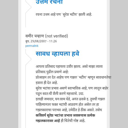
उत्तम रचना
रचना उत्तम आहे पण `सुरेश भटीय' झाली आहे.
समीर चव्हाण (not verified)
बुध, 29/08/2007 - 11:26
permalink
सावध व्हायला हवे
आपला प्रतिसाद पहायला उशीर झाला. असो माझा त्याला
प्रतिसाद पुढील प्रमाणे आहे:
प्रोत्साहन तर देत आहेच पण गझल `भटीय' म्हणून सावधानतेचा
इशारा ही देत आहे.
सुरेश भटांचा प्रभाव असणे स्वाभाविक आहे, पण त्यातून बाहेर
पडून स्वतःची शैली करणे महत्त्वाचे. उदा.
इलाही जमादार, घनःशाम धेंडे, अनंत ढवळे इ. तुमची गझल
पाहिल्यानंतर फक्त भटांची आठवण होत असेल तर हा
गझलकाराचा पराभव आहे, उमेदीत हे ठीक असते. तसेच
कविवर्य सुरेश भटांचा प्रभाव जवळपास प्रत्येक
गझलकारावर आहे
ही चिंतेची गोष्ट आहे
.