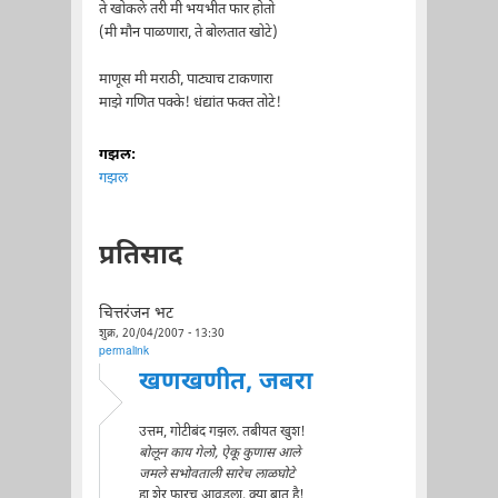
ते खोकले तरी मी भयभीत फार होतो
(मी मौन पाळणारा, ते बोलतात खोटे)
माणूस मी मराठी, पाट्याच टाकणारा
माझे गणित पक्के! धंद्यांत फक्त तोटे!
गझल:
गझल
प्रतिसाद
चित्तरंजन भट
शुक्र, 20/04/2007 - 13:30
permalink
खणखणीत, जबरा
उत्तम, गोटीबंद गझल. तबीयत खुश!
बोलून काय गेलो, ऐकू कुणास आले
जमले सभोवताली सारेच लाळघोटे
हा शेर फारच आवडला. क्या बात है!