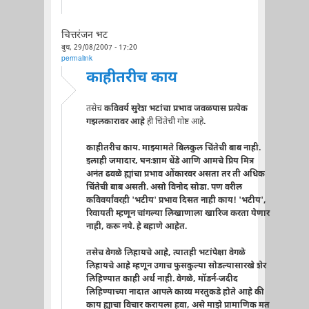
चित्तरंजन भट
बुध, 29/08/2007 - 17:20
permalink
काहीतरीच काय
तसेच
कविवर्य सुरेश भटांचा प्रभाव जवळपास प्रत्येक
गझलकारावर आहे
ही चिंतेची गोष्ट आहे
.
काहीतरीच काय. माझ्यामते बिलकुल चिंतेची बाब नाही.
इलाही जमादार, घनःशाम धेंडे आणि आमचे प्रिय मित्र
अनंत ढवळे ह्यांचा प्रभाव ओंकारवर असता तर ती अधिक
चिंतेची बाब असती. असो विनोद सोडा. पण वरील
कविवर्यांवरही 'भटीय' प्रभाव दिसत नाही काय! 'भटीय',
रिवायती म्हणून चांगल्या लिखाणाला खारिज करता येणार
नाही, करू नये. हे बहाणे आहेत.
तसेच वेगळे लिहायचे आहे, त्यातही भटांपेक्षा वेगळे
लिहायचे आहे म्हणून उगाच फुसकुल्या सोडल्यासारखे शेर
लिहिण्यात काही अर्थ नाही. वेगळे, मॉडर्न-जदीद
लिहिण्याच्या नादात आपले काव्य मरतुकडे होते आहे की
काय ह्याचा विचार करायला हवा, असे माझे प्रामाणिक मत