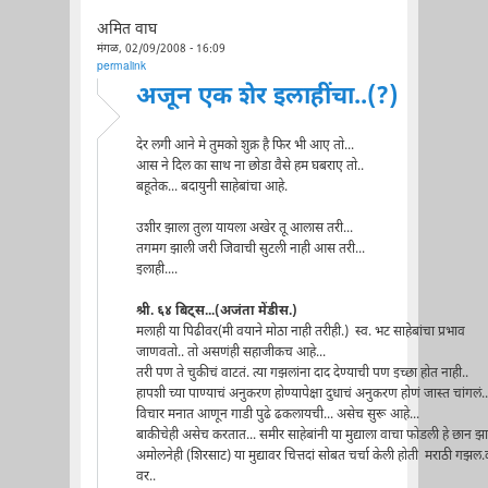
अमित वाघ
मंगळ, 02/09/2008 - 16:09
permalink
अजून एक शेर इलाहींचा..(?)
देर लगी आने मे तुमको शुक्र है फिर भी आए तो...
आस ने दिल का साथ ना छोडा वैसे हम घबराए तो..
बहूतेक... बदायुनी साहेबांचा आहे.
उशीर झाला तुला यायला अखेर तू आलास तरी...
तगमग झाली जरी जिवाची सुटली नाही आस तरी...
इलाही....
श्री. ६४ बिट्स...(अजंता मेंडीस.)
मलाही या पिढीवर(मी वयाने मोठा नाही तरीही.) स्व. भट साहेबांचा प्रभाव
जाणवतो.. तो असणंही सहाजीकच आहे...
तरी पण ते चुकीचं वाटतं. त्या गझलांना दाद देण्याची पण इच्छा होत नाही..
हापशी च्या पाण्याचं अनुकरण होण्यापेक्षा दुधाचं अनुकरण होणं जास्त चांगलं..
विचार मनात आणून गाडी पुढे ढकलायची... असेच सुरू आहे...
बाकीचेही असेच करतात... समीर साहेबांनी या मुद्याला वाचा फोडली हे छान झाल
अमोलनेही (शिरसाट) या मुद्यावर चित्तदां सोबत चर्चा केली होती मराठी गझल
वर..