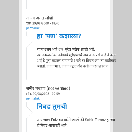
अजय अनंत जोशी
शुक्र, 29/08/2008 - 18:45
permalink
हा 'पण' कशाला?
रचना उत्तम आहे
पण
`सुरेश भटीय' झाली आहे.
ज्या काव्यासोबत कविवर्य
सुरेशजींचे
नाव जोडायचे आहे ते उत्तम
आहे हे पुन्हा कशाला सांगायचे ? खरे तर विचार ज्या-त्या कवीचाच
असतो. एकच भाव, एकच पद्धत दोन कवी वापरू शकतात.
समीर चव्हाण (not verified)
शनि, 30/08/2008 - 09:59
permalink
निवड तुमची
आपल्याला Faiz च्या वाटेने जायचे की Sahir-Faraaz ह्यांच्या
ही निवड आपापली आहे!