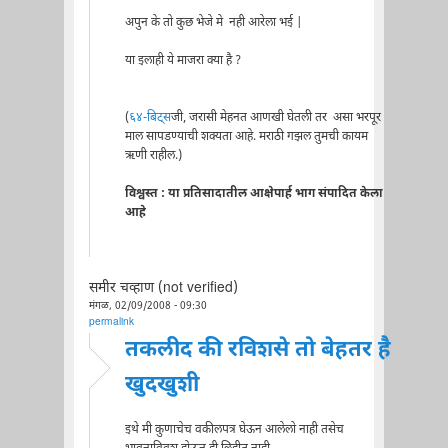
अपुन के तो कुछ भेजे मे नही आरेला भई |
या इलाही ये माजरा क्या है ?
(
६४-बिट्स
जी, जरासी मेहनत आणखी घेतली तर असा भरपूर
माल सापडण्याची शक्यता आहे. मराठी गझल तुमची कायम
ऋणी राहील.)
विश्वस्त : या प्रतिसादातील आक्षेपार्ह भाग संपादित केला
आहे
समीर चव्हाण (not verified)
मंगळ, 02/09/2008 - 09:30
permalink
तकलीद की रविशसे तो बेहतर है
खुदखुशी
इथे मी कुणाचेच वकीलपत्र घेऊन आलेलो नाही तसेच