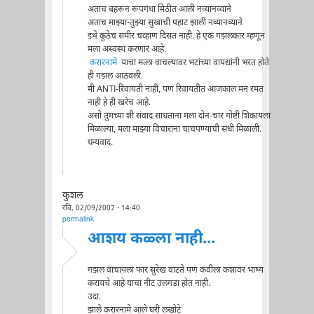
अताच बहरून रूपगंधा मिठीत आली नव्यानव्याने
अताच माझ्या-तुझ्या सुखाची पहाट झाली नव्यानव्याने
इथे कुठेच समीर चव्हाण दिसत नाही. हे एक गझलकार म्हणून
मला अस्वस्थ करणारं आहे.
करारनामे
याचा मत्ला वाचल्यावर भटांच्या वायद्यांनी भरत होते
ही गझल आठवली.
मी ANTI-रिवायती नाही, पण रिवायतीत आजकाल मन रमत
नाही हे ही खरेच आहे.
असो तुमच्या शी संवाद साधताना मला दोन-चार गोष्टी शिकायला
मिळाल्या, मला माझ्या विचारांना चाचपण्याची संधी मिळाली.
धन्यवाद.
कुशल
रवि, 02/09/2007 - 14:40
permalink
आशय कळ्ला नाही...
गझल वाचायला फार सुरेख वाटते पण कवीला कशावर भाष्य
करायचे आहे याचा नीट उलगडा होत नाही.
उदा.
झाले करारनामे आले घरी लखोटे