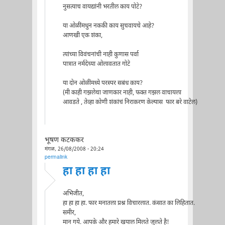
नुसत्याच वायद्यांनी भरतील काय पोटे?
या ओळींमधुन नककी काय सुचवायचे आहे?
आणखी एक शंका,
त्यांच्या विवंचनांची नाही कुणास पर्वा
पात्रात नर्मदेच्या ओलावतात गोटे
या दोन ओळींमध्ये परस्पर सबंध काय?
(मी काही गझलेचा जाणकार नाही, फक्त गझल वाचायला
आवडते , तेव्हा कोणी शंकांचं निराकरण केल्यास फार बरे वाटेल)
भूषण कटककर
मंगळ, 26/08/2008 - 20:24
permalink
हा हा हा हा
अभिजीत,
हा हा हा हा. फार मनातला प्रश्न विचारलात. कंसात का लिहितात.
समीर,
मान गये. आपके और हमारे खयाल मिलते जुलते है!