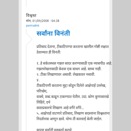
विश्वस्त
सोम, 01/09/2008 - 04:38
permalink
सर्वांना विनंती
प्रतिसाद देताना, टीकाटिपण्या करताना खालील गोष्टी लक्षात
ठेवाव्यात ही विनंती:
१. हे संकेतस्थळ गझल सादर करण्यासाठी एक व्यासपीठ आहे.
गझललेखनासाठी केवळ एक साधन आहे. साध्य नाही.
२. टीका लिखाणावर असावी. लेखकावर नसावी.
४.
टीकाटिपणी करताना मुद्दा सोडून दिलेले आक्षेपार्ह उल्लेख,
परिच्छेद,
वाक्ये, शब्द काढून टाकण्यात येतील. उदा. कोण कुणासारखे
लिहिते, इथे
कशाप्रकारचे लिखाण आहे वगैरे वगैरे...
५. आक्षेपार्ह वाटणारे प्रतिसाद, लिखाण सदस्यांना विश्वस्तांना
निदर्शनास आणून द्यावे. योग्य ती कारवाई केली जाईल.
कृपया सर्वांनी सहकार्य करावे.