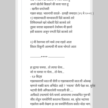
अपने खेतोंसे बिछडने की सजा पाता हूं
- खलील धनतेजवी
गझल संग्रह: भावनांची वादळे - इलाही जमादार (२९ मे २००१ )
१) माझ्याभवती माथ्यावरती दिवे काजवे तारे
तिमिरामधले खरे सोबती दिवे काजवे तारे
तुझ्या जराशा सहवासाने तेजोमय मी झालो
हवी कशाला अजून पणती दिवे काजवे तारे
२) मी रेशनच्या रांगे मध्ये उभा राह्तो आता
शिवार विकुनी आल्याची मी सजा भोगतो आता
-----------**** -----------------
हा ह्याचा चमचा.. तो त्याचा चेला...
जो ना चमचा ना चेला... तो मेला...
- ६४-बिट्स
गझलकाराची स्वतःची शैली व गझलकाराची स्वतःची ओळ्ख
म्हणजे नक्की काय अभिप्रेत आहे ? 'नसत्या' शैली पेक्षा स्व. सुरेश
भटांची शैली अंगिकारलेली परवडली की ....
अलीकडे उचल्यांचे चेले-चमचे आपापल्या तथाकथित गुरूची
जीव तोडून चमचेगिरी करताना दिसतात. स्व. सुरेश भटांच्या
गझलेला कमी लेखणं हा त्या चमचेगिरीतला सर्वात मोठा भाग.