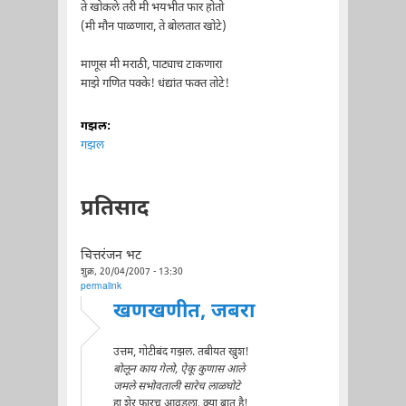
ते खोकले तरी मी भयभीत फार होतो
(मी मौन पाळणारा, ते बोलतात खोटे)
माणूस मी मराठी, पाट्याच टाकणारा
माझे गणित पक्के! धंद्यांत फक्त तोटे!
गझल:
गझल
प्रतिसाद
चित्तरंजन भट
शुक्र, 20/04/2007 - 13:30
permalink
खणखणीत, जबरा
उत्तम, गोटीबंद गझल. तबीयत खुश!
बोलून काय गेलो, ऐकू कुणास आले
जमले सभोवताली सारेच लाळघोटे
हा शेर फारच आवडला. क्या बात है!