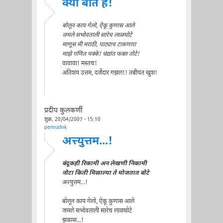
क्या बात है!
बोलून काय गेलो, ऐकू कुणास आले
जमले सभोवताली सारेच लाळघोटे
माणूस मी मराठी, पाट्याच टाकणारा
माझे गणित पक्के! धंद्यांत फक्त तोटे!
वावावा! मस्तच!
अतिशय उत्तम, दर्जेदार गझल!! तबीयत खुश!
प्रदीप कुलकर्णी
शुक्र, 20/04/2007 - 15:10
permalink
अत्त्युत्तम...!
बंदूकही रिकामी अन लेखणी निकामी
नोटा किती मिळाल्या ते मोजतात बोटे
अत्त्युत्तम...!
बोलून काय गेलो, ऐकू कुणास आले
जमले सभोवताली सारेच लाळघोटे
झकास...!