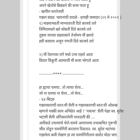
अपने खेतोंसे बिछडने की सजा पाता हूं
- खलील धनतेजवी
गझल संग्रह: भावनांची वादळे - इलाही जमादार (२९ मे २००१ )
१) माझ्याभवती माथ्यावरती दिवे काजवे तारे
तिमिरामधले खरे सोबती दिवे काजवे तारे
तुझ्या जराशा सहवासाने तेजोमय मी झालो
हवी कशाला अजून पणती दिवे काजवे तारे
२) मी रेशनच्या रांगे मध्ये उभा राह्तो आता
शिवार विकुनी आल्याची मी सजा भोगतो आता
-----------**** -----------------
हा ह्याचा चमचा.. तो त्याचा चेला...
जो ना चमचा ना चेला... तो मेला...
- ६४-बिट्स
गझलकाराची स्वतःची शैली व गझलकाराची स्वतःची ओळ्ख
म्हणजे नक्की काय अभिप्रेत आहे ? 'नसत्या' शैली पेक्षा स्व. सुरेश
भटांची शैली अंगिकारलेली परवडली की ....
अलीकडे उचल्यांचे चेले-चमचे आपापल्या तथाकथित गुरूची
जीव तोडून चमचेगिरी करताना दिसतात. स्व. सुरेश भटांच्या
गझलेला कमी लेखणं हा त्या चमचेगिरीतला सर्वात मोठा भाग.