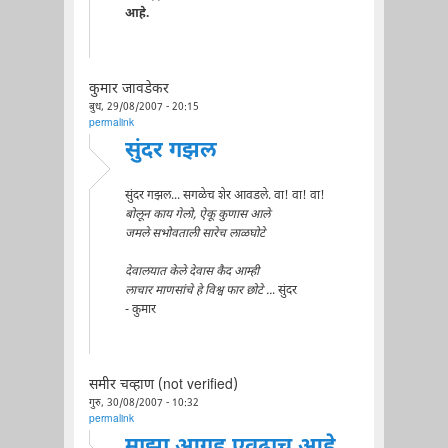
आहे.
कुमार जावडेकर
बुध, 29/08/2007 - 20:15
permalink
सुंदर गझल
सुंदर गझल... सगळेच शेर आवडले. वा! वा! वा!
बोलून काय गेलो, ऐकू कुणास आले
जमले सभोवताली सारेच लाळघोटे
देवालयात केले देवास कैद आम्ही
लाचार माणसांचे हे विश्व फार छोटे ..
. सुंदर
- कुमार
समीर चव्हाण (not verified)
गुरु, 30/08/2007 - 10:32
permalink
माझा आग्रह एवढाच आहे