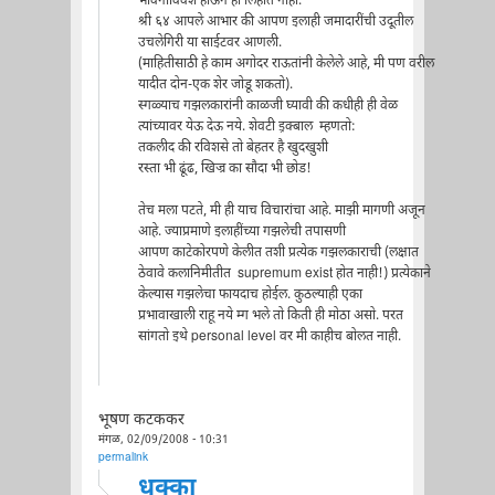
भावनाविवश होऊन ही लिहीत नाही.
श्री ६४ आपले आभार की आपण इलाही जमादारींची उदूतील
उचलेगिरी या साईटवर आणली.
(माहितीसाठी हे काम अगोदर राऊतांनी केलेले आहे, मी पण वरील
यादीत दोन-एक शेर जोडू शकतो).
स्गळ्याच गझलकारांनी काळजी घ्यावी की कधीही ही वेळ
त्यांच्यावर येऊ देऊ नये. शेवटी इ़क्बाल म्हणतो:
तकलीद की रविशसे तो बेहतर है खुदखुशी
रस्ता भी ढूंढ, खिज्र का सौदा भी छोड!
तेच मला पटते, मी ही याच विचारांचा आहे. माझी मागणी अजून
आहे. ज्याप्रमाणे इलाहींच्या गझलेची तपासणी
आपण काटेकोरपणे केलीत तशी प्रत्येक गझलकाराची (लक्षात
ठेवावे कलानिमीतीत supremum exist होत नाही!) प्रत्येकाने
केल्यास गझलेचा फायदाच होईल. कुठल्याही एका
प्रभावाखाली राहू नये म्ग भले तो किती ही मोठा असो. परत
सांगतो इथे personal level वर मी काहीच बोलत नाही.
भूषण कटककर
मंगळ, 02/09/2008 - 10:31
permalink
धक्का