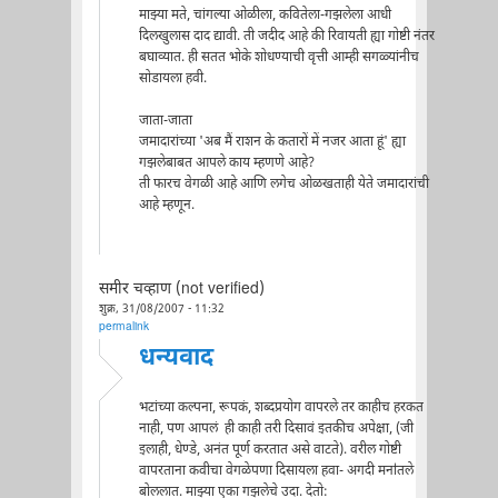
माझ्या मते, चांगल्या ओळीला, कवितेला-गझलेला आधी
दिलखुलास दाद द्यावी. ती जदीद आहे की रिवायती ह्या गोष्टी नंतर
बघाव्यात. ही सतत भोके शोधण्याची वृत्ती आम्ही सगळ्यांनीच
सोडायला हवी.
जाता-जाता
जमादारांच्या 'अब मैं राशन के कतारों में नजर आता हूं' ह्या
गझलेबाबत आपले काय म्हणणे आहे?
ती फारच वेगळी आहे आणि लगेच ओळखताही येते जमादारांची
आहे म्हणून.
समीर चव्हाण (not verified)
शुक्र, 31/08/2007 - 11:32
permalink
धन्यवाद
भटांच्या कल्पना, रूपकं, शब्दप्रयोग वापरले तर काहीच हरकत
नाही, पण आपलं ही काही तरी दिसावं इतकीच अपेक्षा, (जी
इलाही, धेण्डे, अनंत पूर्ण करतात असे वाटते). वरील गोष्टी
वापरताना कवीचा वेगळेपणा दिसायला हवा- अगदी मना॑तले
बोललात. माझ्या एका गझलेचे उदा. देतो: