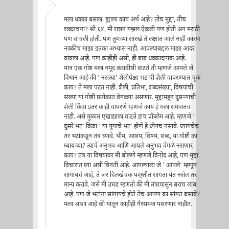
मला धक्का बसला. ह्याला काय अर्थ आहे? तोच मुद्दा, तीच
शब्दरचना? श्री ६४, मी राशन गझल ऐकली पण होती अन मराठी
पण वाचली होती. पण तुमच्या सारखे ते लक्षात आले नाही कारण
नक्कीच माझा इतका अभ्यास नाही. आपल्याबद्दल माझा आदर
वाढला आहे. पण काहीही असो, ही बाब धक्कादायक आहे.
मात्र एक गोष्ट मला नमूद करावीशी वाटते ती म्हणजे आपले जे
विधान आहे की ' नसत्या' शैलीपेक्षा भटांची शैली वापरण्यात चूक
काय? ते मला पटत नाही. शैली, प्रतिभा, शब्दसंख्या, विषयांची
संख्या या गोष्टी प्रत्येकात वेगळ्या असणार. मुद्दामहून दुसर्‍याची
शैली किंवा इतर काही वापरणे म्हणजे काय हे मला समजतच
नाही. असे मुळात एखाद्याला वाटते हाच प्रॉब्लेम आहे. म्हणजे '
दुसरे भट' किंवा ' या युगाचे भट' होणे हे ध्येयच नसावे. घ्यायचेच
तर भटांकडून तंत्र घ्यावे. थीम, आशय, विषय, शब्द, या गोष्टी का
घ्यायच्या? त्यांचे अनुभव आणि आपले अनुभव वेगळे नसणार
काय? तंत्र या विषयावर मी बोलणे म्हणजे विनोद आहे, पण मुद्दा
विचारात घ्या अशी विनंती आहे. आपल्याला जे ' आपले' म्हणून
सांगायचे आहे, ते जर दिलखेचक पद्ध्तीत सांगता येत नसेल तर
मान्य करावे. जसे मी उघड म्हणतो की मी तंत्रापासून बराच लांब
आहे. पण जे भटांना सांगायचे होते तेच आपण का सांगत बसावे?
मला आशा आहे की यातून काहीही गैरसमज पसरणार नाहीत.