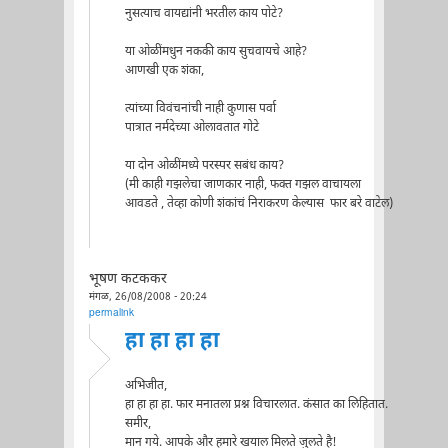
नुसत्याच वायद्यांनी भरतील काय पोटे?
या ओळींमधुन नककी काय सुचवायचे आहे?
आणखी एक शंका,
त्यांच्या विवंचनांची नाही कुणास पर्वा
पात्रात नर्मदेच्या ओलावतात गोटे
या दोन ओळींमध्ये परस्पर सबंध काय?
(मी काही गझलेचा जाणकार नाही, फक्त गझल वाचायला
आवडते , तेव्हा कोणी शंकांचं निराकरण केल्यास फार बरे वाटेल)
भूषण कटककर
मंगळ, 26/08/2008 - 20:24
permalink
हा हा हा हा
अभिजीत,
हा हा हा हा. फार मनातला प्रश्न विचारलात. कंसात का लिहितात.
समीर,
मान गये. आपके और हमारे खयाल मिलते जुलते है!