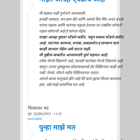
मी सहमत नाही पूर्णपणे आपल्याशी.
इलाही जमादार, घनःशाम धेंडे आणि आमचे प्रिय मित्र अनंत ढवळे
यांच्या गझला आणि भटांच्या गझला ठेवल्या तर नक्कीच कोणती
गझल कोणाची आहे हे सांगता येईल.
माझा आग्रह नुसता मॉडर्न-जदीद नसून सकस मॉडर्न-जदीद
आहे. भटांच्या कल्पना, रूपकं, शब्दप्रयोग इ वापरून फार
काही साधता येईल असे वाटत नाही.
मी पुढील बाबतीत आपल्याशी पूर्ण सहमत आहे:
तसेच वेगळे लिहायचे आहे, त्यातही भटांपेक्षा वेगळे लिहायचे आहे
म्हणून उगाच फुसकुल्या सोडल्यासारखे शेर लिहिण्यात काही अर्थ
नाही. वेगळे, मॉडर्न-जदीद लिहिण्याच्या नादात
आपले काव्य मरतुकडे होते आहे की काय ह्याचा विचार करायला
हवा, असे माझे प्रामाणिक मत आहे.
चित्तरंजन भट
गुरु, 30/08/2007 - 11:01
permalink
पुन्हा माझे मत