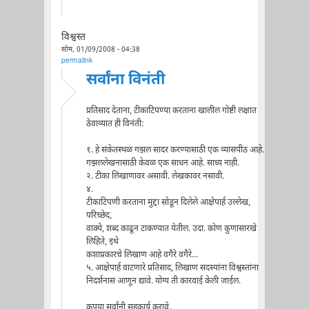
विश्वस्त
सोम, 01/09/2008 - 04:38
permalink
सर्वांना विनंती
प्रतिसाद देताना, टीकाटिपण्या करताना खालील गोष्टी लक्षात
ठेवाव्यात ही विनंती:
१. हे संकेतस्थळ गझल सादर करण्यासाठी एक व्यासपीठ आहे.
गझललेखनासाठी केवळ एक साधन आहे. साध्य नाही.
२. टीका लिखाणावर असावी. लेखकावर नसावी.
४.
टीकाटिपणी करताना मुद्दा सोडून दिलेले आक्षेपार्ह उल्लेख,
परिच्छेद,
वाक्ये, शब्द काढून टाकण्यात येतील. उदा. कोण कुणासारखे
लिहिते, इथे
कशाप्रकारचे लिखाण आहे वगैरे वगैरे...
५. आक्षेपार्ह वाटणारे प्रतिसाद, लिखाण सदस्यांना विश्वस्तांना
निदर्शनास आणून द्यावे. योग्य ती कारवाई केली जाईल.
कृपया सर्वांनी सहकार्य करावे.