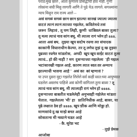
पराडःमुख झाले , आता कुणाला प्रसिद्धीची हाव नाही. गुणी
लोकांना संधी मिळू लागली आणि ते पुढे येऊ लागले. सगळ्यांना
न्याय मिळून राम राज्य आले --
असं सगळं सगळं छान छान झाल्या सारखं ज्याला ज्याला
वाटतं त्यानं त्यानं त्याच्या गझलेत, कवितेमधे तसं
जरूर लिहावं , तू पण लिही, कुणी थांबिवलं बाळा तुला?
तू मला त्याचं नाव सांग बघू, मी त्याला रागं भरेन हो sss.
आता असं बघ, तुझ्या खूप सदोष रचना त्या संपादक
काकांनी विचाराधीन केल्या, तर तू लगेच तुझं दु:ख तुझ्या
पुढच्या रचनेत मांडतोस, अगदी खूप खूप वाईट वाटतं तुला
त्याचं... हो की नाही ? मग दुसर्‍याच्या गझलेला 'ही गझल
भटांसारखी गझल आहे, कारण त्यात स्वतःवर अन्याय
झाल्याची भावना आहे '
असं का बरं म्हणावं ?
या उपर दुसरा मुद्दा गझलेत लिलेले सर्व काही स्वतःच्या आयुष्यात
घडलेलं असलंच पाहिजे असं कोणी सांगितलं तुला बाळा ?
तू
त्याचं नाव सांग बघू, मी त्यालाही रागं भरेन हो ssss.
दुसर्‍याच्या बाबतीत घडलेलेही अनुभवही गझेलेत मांडता
येतात. गझलेतला 'मी' हा प्रातिनिधीक आहे, बाळा, या
पुढे लक्षात ठेव हो ssss. खूप शीक आणि मोठ्ठा हो.
माणसांचे दु:ख माझे बनत आहे
सोसताना मी नव्याने घडत आहे
- कै. सुरेश भट
-
तुझे प्रेमळ
आजोबा