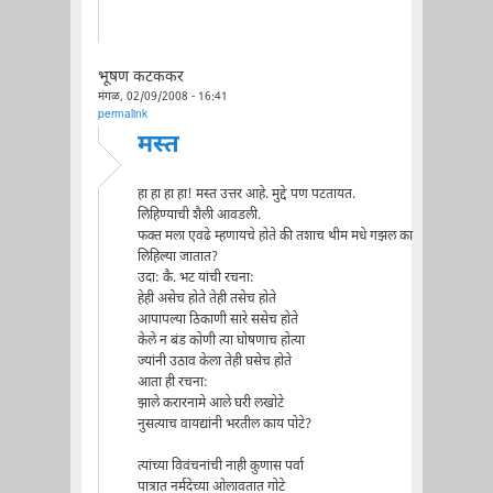
भूषण कटककर
मंगळ, 02/09/2008 - 16:41
permalink
मस्त
हा हा हा हा! मस्त उत्तर आहे. मुद्दे पण पटतायत.
लिहिण्याची शैली आवडली.
फक्त मला एवढे म्हणायचे होते की तशाच थीम मधे गझल का
लिहिल्या जातात?
उदा: कै. भट यांची रचना:
हेही असेच होते तेही तसेच होते
आपापल्या ठिकाणी सारे ससेच होते
केले न बंड कोणी त्या घोषणाच होत्या
ज्यांनी उठाव केला तेही घसेच होते
आता ही रचना:
झाले करारनामे आले घरी लखोटे
नुसत्याच वायद्यांनी भरतील काय पोटे?
त्यांच्या विवंचनांची नाही कुणास पर्वा
पात्रात नर्मदेच्या ओलावतात गोटे