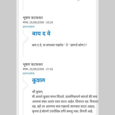
भूषण कटककर
मंगळ, 26/08/2008 - 20:26
permalink
बाय द वे
बाय द वे, या सगळ्या गझलेत ' ते ' म्हणजे कोण??
भूषण कटककर
मंगळ, 26/08/2008 - 21:02
permalink
कुशल
श्री कुशल,
मी आपले कुशल मंगल चिंततो. प्रामाणिकपणे सांगतो की मला
आपल्या शंका अत्यंत रास्त वाटत आहेत. विचारत रहा. विचारत
रहा. खरे तर आपणच मला गझलचे जाणकार वाटत आहात.
कृपया हे बोलणे उपरोधिक वगैरे समजू नका. विनंती आहे.