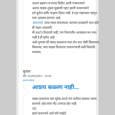
अताच बहरून रूपगंधा मिठीत आली नव्यानव्याने
अताच माझ्या-तुझ्या सुखाची पहाट झाली नव्यानव्याने
इथे कुठेच समीर चव्हाण दिसत नाही. हे एक गझलकार म्हणून
मला अस्वस्थ करणारं आहे.
करारनामे
याचा मत्ला वाचल्यावर भटांच्या वायद्यांनी भरत होते
ही गझल आठवली.
मी ANTI-रिवायती नाही, पण रिवायतीत आजकाल मन रमत
नाही हे ही खरेच आहे.
असो तुमच्या शी संवाद साधताना मला दोन-चार गोष्टी शिकायला
मिळाल्या, मला माझ्या विचारांना चाचपण्याची संधी मिळाली.
धन्यवाद.
कुशल
रवि, 02/09/2007 - 14:40
permalink
आशय कळ्ला नाही...
गझल वाचायला फार सुरेख वाटते पण कवीला कशावर भाष्य
करायचे आहे याचा नीट उलगडा होत नाही.
उदा.
झाले करारनामे आले घरी लखोटे