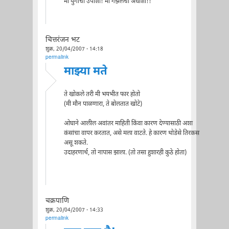
मी युगांचा उपाशी! मी गझलेचा अधाशी!!
चित्तरंजन भट
शुक्र, 20/04/2007 - 14:18
permalink
माझ्या मते
ते खोकले तरी मी भयभीत फार होतो
(मी मौन पाळणारा, ते बोलतात खोटे)
ओघाने आलील अवांतर माहिती किंवा कारण देण्यासाठी अशा
कंसांचा वापर करतात, असे मला वाटते. हे कारण थोडेसे तिरकस
असू शकते.
उदाहरणार्थ, तो नापास झाला. (तो तसा हुशारही कुठे होता)
चक्रपाणि
शुक्र, 20/04/2007 - 14:33
permalink