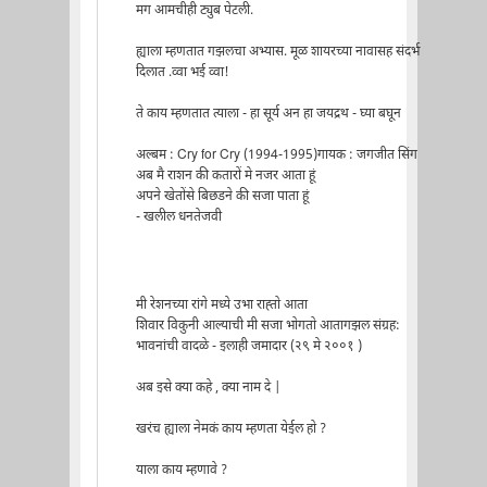
मग आमचीही ट्युब पेटली.
ह्याला म्हणतात गझलचा अभ्यास. मूळ शायरच्या नावासह संदर्भ
दिलात .व्वा भई व्वा!
ते काय म्हणतात त्याला - हा सूर्य अन हा जयद्रथ - घ्या बघून
अल्बम : Cry for Cry (1994-1995)गायक : जगजीत सिंग
अब मै राशन की कतारों मे नजर आता हूं
अपने खेतोंसे बिछडने की सजा पाता हूं
- खलील धनतेजवी
मी रेशनच्या रांगे मध्ये उभा राह्तो आता
शिवार विकुनी आल्याची मी सजा भोगतो आतागझल संग्रह:
भावनांची वादळे - इलाही जमादार (२९ मे २००१ )
अब इसे क्या कहे , क्या नाम दे |
खरंच ह्याला नेमकं काय म्हणता येईल हो ?
याला काय म्हणावे ?