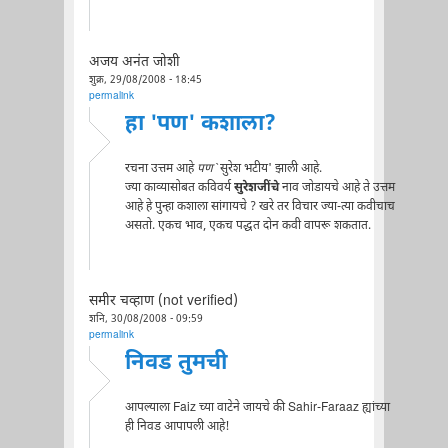
अजय अनंत जोशी
शुक्र, 29/08/2008 - 18:45
permalink
हा 'पण' कशाला?
रचना उत्तम आहे
पण
`सुरेश भटीय' झाली आहे.
ज्या काव्यासोबत कविवर्य
सुरेशजींचे
नाव जोडायचे आहे ते उत्तम
आहे हे पुन्हा कशाला सांगायचे ? खरे तर विचार ज्या-त्या कवीचाच
असतो. एकच भाव, एकच पद्धत दोन कवी वापरू शकतात.
समीर चव्हाण (not verified)
शनि, 30/08/2008 - 09:59
permalink
निवड तुमची
आपल्याला Faiz च्या वाटेने जायचे की Sahir-Faraaz ह्यांच्या
ही निवड आपापली आहे!