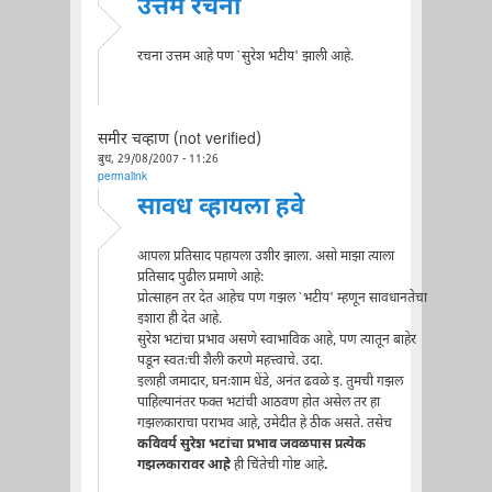
उत्तम रचना
रचना उत्तम आहे पण `सुरेश भटीय' झाली आहे.
समीर चव्हाण (not verified)
बुध, 29/08/2007 - 11:26
permalink
सावध व्हायला हवे
आपला प्रतिसाद पहायला उशीर झाला. असो माझा त्याला
प्रतिसाद पुढील प्रमाणे आहे:
प्रोत्साहन तर देत आहेच पण गझल `भटीय' म्हणून सावधानतेचा
इशारा ही देत आहे.
सुरेश भटांचा प्रभाव असणे स्वाभाविक आहे, पण त्यातून बाहेर
पडून स्वतःची शैली करणे महत्त्वाचे. उदा.
इलाही जमादार, घनःशाम धेंडे, अनंत ढवळे इ. तुमची गझल
पाहिल्यानंतर फक्त भटांची आठवण होत असेल तर हा
गझलकाराचा पराभव आहे, उमेदीत हे ठीक असते. तसेच
कविवर्य सुरेश भटांचा प्रभाव जवळपास प्रत्येक
गझलकारावर आहे
ही चिंतेची गोष्ट आहे
.