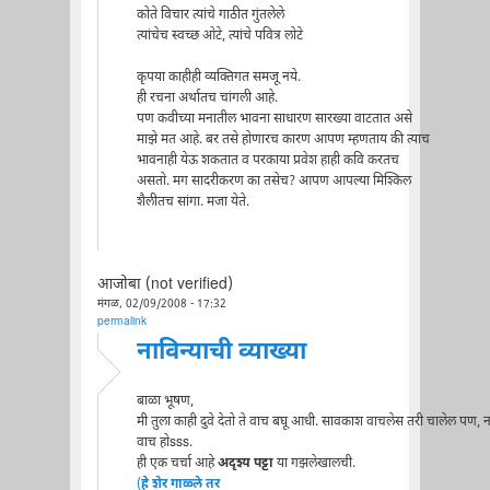
कोते विचार त्यांचे गाठीत गुंतलेले
त्यांचेच स्वच्छ ओटे, त्यांचे पवित्र लोटे
कृपया काहीही व्यक्तिगत समजू नये.
ही रचना अर्थातच चांगली आहे.
पण कवीच्या मनातील भावना साधारण सारख्या वाटतात असे
माझे मत आहे. बर तसे होणारच कारण आपण म्हणताय की त्याच
भावनाही येऊ शकतात व परकाया प्रवेश हाही कवि करतच
असतो. मग सादरीकरण का तसेच? आपण आपल्या मिश्किल
शैलीतच सांगा. मजा येते.
आजोबा (not verified)
मंगळ, 02/09/2008 - 17:32
permalink
नाविन्याची व्याख्या
बाळा भूषण,
मी तुला काही दुवे देतो ते वाच बघू आधी. सावकाश वाचलेस तरी चालेल पण, न
वाच होsss.
ही एक चर्चा आहे
अदृश्य पट्टा
या गझलेखालची.
(
हे शेर गाळ्ले तर