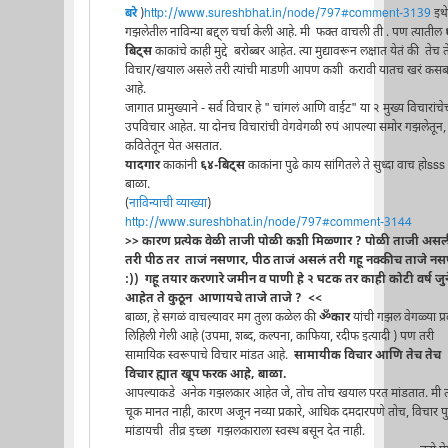
बरे
)
http://www.sureshbhat.in/node/797#comment-3139
इथे
गझलेतील नाविन्या बद्द्ल चर्चा केली आहे. मी फक्त वाचली ती . पण त्यातील
बिट्स
काकांचे काही मुद्दे बरोब्बर आहेत. त्या मुद्यावरून लक्षात येतं की तेच 
विचार/खयाल असले तरी त्यांची माडणी आपण कशी करावी यातच खरं कस
आहे.
जागात प्रामुख्याने - सर्व विचार हे " चांगलं आणि वाईट" या २ मुख्य विचारांचे
उपविचार आहेत. या दोनच विचारांची वेगवेगळी रुपं आपल्या समोर गझलेतून,
कवितेतून येत असतात.
यादगार
काकांनी
६४-बिट्स
काकांना पुढे काय सांगितले ते सुध्दा वाच होsss
बाळा.
(
नाविन्याची व्याख्या
)
http://www.sureshbhat.in/node/797#comment-3144
>> कारण प्रत्येक वेळी ताजी पोळी कशी मिळ्णार ? पोळी ताजी अस
तरी पीठ तर ताजं नसणार, पीठ ताजं असलं तरी गहू नक्कीच ताजे न
:)) गहू तयार करणारे जमीन व पाणी हे २ घटक तर काही कोटी वर्ष जुन
आहेत ते कुठून आणायचे ताजे ताजे ? <<
बाळा, हे सगळं वाचल्यावर मग तुला कळेल की
ॐकार
यांची गझल वेगळ्या प्र
लिहिली गेली आहे (उपमा, शब्द, कल्पना, काफिया, रदीफ इत्यादी ) पण तरी
सामायिक स्वरूपाचे विचार मांडत आहे.
सामायीक विचार आणि तेच तेच
विचार ह्यात खूप फरक आहे, बाळा.
आपल्याकडे अनेक गझलकार आहेत जे, तोच तोच खयाल परत मांडतात. मी त्
चूक मानत नाही, कारण अजून नव्या प्रकारे, आधिक दमदारपणे तोच, विचार पुन
मांडायची तीव्र इच्छा गझलकाराला स्वस्थ बसून देत नाही.