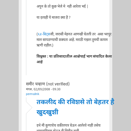
अपुन के तो कुछ भेजे मे नही आरेला भई |
या इलाही ये माजरा क्या है ?
(
६४-बिट्स
जी, जरासी मेहनत आणखी घेतली तर असा भरपूर
माल सापडण्याची शक्यता आहे. मराठी गझल तुमची कायम
ऋणी राहील.)
विश्वस्त : या प्रतिसादातील आक्षेपार्ह भाग संपादित केला
आहे
समीर चव्हाण (not verified)
मंगळ, 02/09/2008 - 09:30
permalink
तकलीद की रविशसे तो बेहतर है
खुदखुशी
इथे मी कुणाचेच वकीलपत्र घेऊन आलेलो नाही तसेच