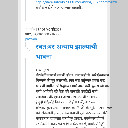
http://www.marathigazal.com/node/302#comments
चर्चा छान होती शक्य झाल्यास वाचावी...
आजोबा (not verified)
मंगळ, 02/09/2008 - 16:25
permalink
स्वतःवर अन्याय झाल्याची
भावना
बाळ भूषण,
भेटलेली माणसे स्वार्थी होती, लबाड होती. खरे ऐकायला
मिळाले की दूर करायची. स्वतःच्या वर्तुळात प्रवेश घेऊ
द्यायची नाहीत. प्रसिद्धीच्या मागे असायची. दुसरा जो खरा
गुणी आहे तो पुढे येऊ नये यासाठी काहीही मार्ग
अवलंबायची. एकंदर अन्याय झाल्याची भावना.
हे तुझे मोठ्ठे मोठ्ठे विचार वाचले होsss मी, बाळा---
सोन्या,
तुला असं म्हणायचंय का ? -की कै. सुरेश भटांच्या नंतर
सर्व लोक दानी झाले , सगळे सत्याची पूजा करू लागले आणि
सत्यवानांना समाजात मान मिळू लागला. सगळे जण प्रेमाने
एकमेकांना आपापल्या वर्तूळात घेऊ लागले, सगळे प्रसिद्धी-