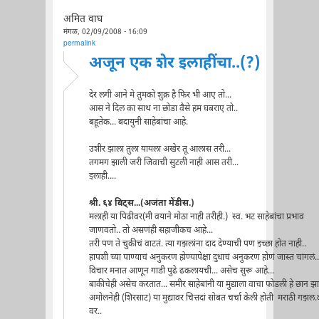
अमित वाघ
मंगळ, 02/09/2008 - 16:09
permalink
अजून एक शेर इलाहींचा..(?)
देर लगी आने मे तुमको शुक्र है फिर भी आए तो...
आस ने दिल का साथ ना छोडा वैसे हम घबराए तो..
बहूतेक... बदायुनी साहेबांचा आहे.
उशीर झाला तुला यायला अखेर तू आलास तरी...
तगमग झाली जरी जिवाची सुटली नाही आस तरी...
इलाही....
श्री. ६४ बिट्स...(अजंता मेंडीस.)
मलाही या पिढीवर(मी वयाने मोठा नाही तरीही.) स्व. भट साहेबांचा प्रभाव
जाणवतो.. तो असणंही सहाजीकच आहे...
तरी पण ते चुकीचं वाटतं. त्या गझलांना दाद देण्याची पण इच्छा होत नाही..
हापशी च्या पाण्याचं अनुकरण होण्यापेक्षा दुधाचं अनुकरण होणं जास्त चांगलं..
विचार मनात आणून गाडी पुढे ढकलायची... असेच सुरू आहे...
बाकीचेही असेच करतात... समीर साहेबांनी या मुद्याला वाचा फोडली हे छान झाल
अमोलनेही (शिरसाट) या मुद्यावर चित्तदां सोबत चर्चा केली होती मराठी गझल
वर..