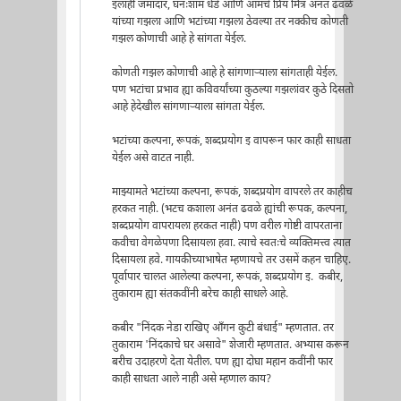
इलाही जमादार, घनःशाम धेंडे आणि आमचे प्रिय मित्र अनंत ढवळे
यांच्या गझला आणि भटांच्या गझला ठेवल्या तर नक्कीच कोणती
गझल कोणाची आहे हे सांगता येईल.
कोणती गझल कोणाची आहे हे सांगणाऱ्याला सांगताही येईल.
पण भटांचा प्रभाव ह्या कविवर्यांच्या कुठल्या गझलांवर कुठे दिसतो
आहे हेदेखील सांगणाऱ्याला सांगता येईल.
भटांच्या कल्पना, रूपकं, शब्दप्रयोग इ वापरून फार काही साधता
येईल असे वाटत नाही.
माझ्यामते भटांच्या कल्पना, रूपकं, शब्दप्रयोग वापरले तर काहीच
हरकत नाही. (भटच कशाला अनंत ढवळे ह्यांची रूपक, कल्पना,
शब्दप्रयोग वापरायला हरकत नाही) पण वरील गोष्टी वापरताना
कवीचा वेगळेपणा दिसायला हवा. त्याचे स्वतःचे व्यक्तिमत्त्व त्यात
दिसायला हवे. गायकीच्याभाषेत म्हणायचे तर उसमें कहन चाहिए.
पूर्वापार चालत आलेल्या कल्पना, रूपकं, शब्दप्रयोग इ. कबीर,
तुकाराम ह्या संतकवींनी बरेच काही साधले आहे.
कबीर "निंदक नेडा राखिए आँगन कुटी बंधाई" म्हणतात. तर
तुकाराम 'निंदकाचे घर असावे" शेजारी म्हणतात. अभ्यास करून
बरीच उदाहरणे देता येतील. पण ह्या दोघा महान कवींनी फार
काही साधता आले नाही असे म्हणाल काय?