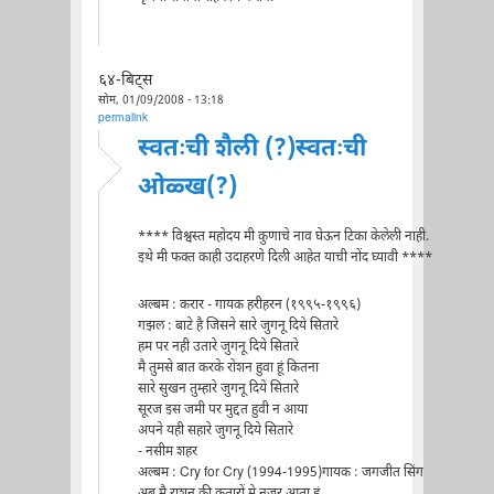
६४-बिट्स
सोम, 01/09/2008 - 13:18
permalink
स्वतःची शैली (?)स्वतःची
ओळ्ख(?)
**** विश्वस्त महोदय मी कुणाचे नाव घेऊन टिका केलेली नाही.
इथे मी फक्त काही उदाहरणे दिली आहेत याची नोंद घ्यावी ****
अल्बम : करार - गायक हरीहरन (१९९५-१९९६)
गझल : बाटे है जिसने सारे जुगनू दिये सितारे
हम पर नही उतारे जुगनू दिये सितारे
मै तुमसे बात करके रोशन हुवा हूं कितना
सारे सुखन तुम्हारे जुगनू दिये सितारे
सूरज इस जमी पर मुद्दत हुवी न आया
अपने यही सहारे जुगनू दिये सितारे
- नसीम शहर
अल्बम : Cry for Cry (1994-1995)गायक : जगजीत सिंग
अब मै राशन की कतारों मे नजर आता हूं