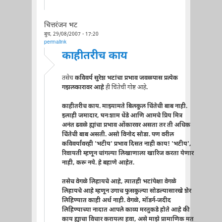
चित्तरंजन भट
बुध, 29/08/2007 - 17:20
permalink
काहीतरीच काय
तसेच
कविवर्य सुरेश भटांचा प्रभाव जवळपास प्रत्येक
गझलकारावर आहे
ही चिंतेची गोष्ट आहे
.
काहीतरीच काय. माझ्यामते बिलकुल चिंतेची बाब नाही.
इलाही जमादार, घनःशाम धेंडे आणि आमचे प्रिय मित्र
अनंत ढवळे ह्यांचा प्रभाव ओंकारवर असता तर ती अधिक
चिंतेची बाब असती. असो विनोद सोडा. पण वरील
कविवर्यांवरही 'भटीय' प्रभाव दिसत नाही काय! 'भटीय',
रिवायती म्हणून चांगल्या लिखाणाला खारिज करता येणार
नाही, करू नये. हे बहाणे आहेत.
तसेच वेगळे लिहायचे आहे, त्यातही भटांपेक्षा वेगळे
लिहायचे आहे म्हणून उगाच फुसकुल्या सोडल्यासारखे शेर
लिहिण्यात काही अर्थ नाही. वेगळे, मॉडर्न-जदीद
लिहिण्याच्या नादात आपले काव्य मरतुकडे होते आहे की
काय ह्याचा विचार करायला हवा, असे माझे प्रामाणिक मत