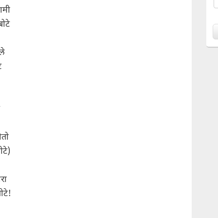
ामी
ोटे
ले
े
ोतो
टे)
रा
ोटे!