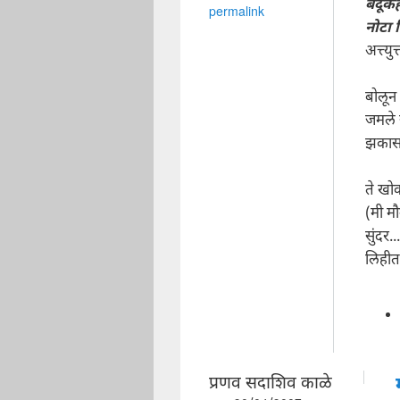
बंदूक
permalink
नोटा 
अत्त्युत
बोलून
जमले 
झकास.
ते खो
(मी म
सुंदर..
लिहीत 
प्रणव सदाशिव काळे