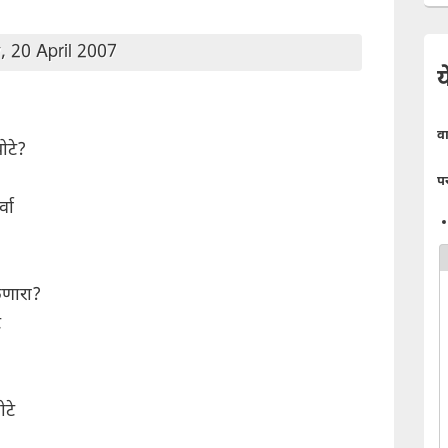
, 20 April 2007
य
व
ोटे?
प
्वा
लणारा?
े
ोटे