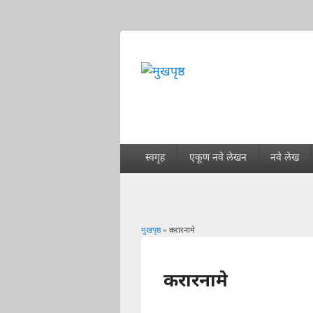
स्वगृह
एकूण नवे लेखन
नवे लेख
मुखपृष्ठ
» करारनामे
You are here
करारनामे