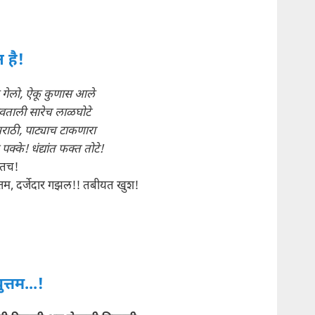
त है!
 गेलो, ऐकू कुणास आले
ताली सारेच लाळघोटे
राठी, पाट्याच टाकणारा
क्के! धंद्यांत फक्त तोटे!
्तच!
तम, दर्जेदार गझल!! तबीयत खुश!
युत्तम...!