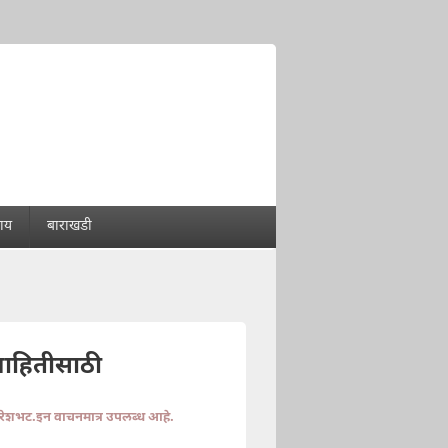
राय
बाराखडी
माहितीसाठी
ुरेशभट.इन वाचनमात्र उपलब्ध आहे.