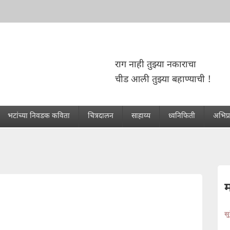
राग नाही तुझ्या नकाराचा
चीड आली तुझ्या बहाण्याची !
भटांच्या निवडक कविता
चित्रदालन
साहाय्य
ध्वनिफिती
अभिप्
स