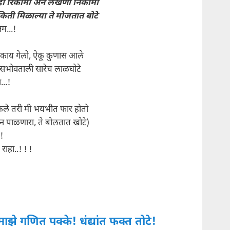
ही रिकामी अन लेखणी निकामी
किती मिळाल्या ते मोजतात बोटे
्तम...!
 काय गेलो, ऐकू कुणास आले
सभोवताली सारेच लाळघोटे
..!
कले तरी मी भयभीत फार होतो
ौन पाळणारा, ते बोलतात खोटे)
.!
राहा..! ! !
माझे गणित पक्के! धंद्यांत फक्त तोटे!