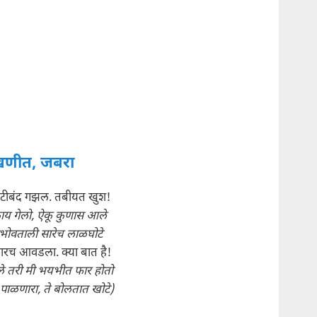
णीत, जबरा
गोटीबंद गझल. तबीयत खुश!
ाय गेलो, ऐकू कुणास आले
ोवताली सारेच लाळघोटे
फारच आवडला. क्या बात है!
े तरी मी भयभीत फार होतो
 पाळणारा, ते बोलतात खोटे)