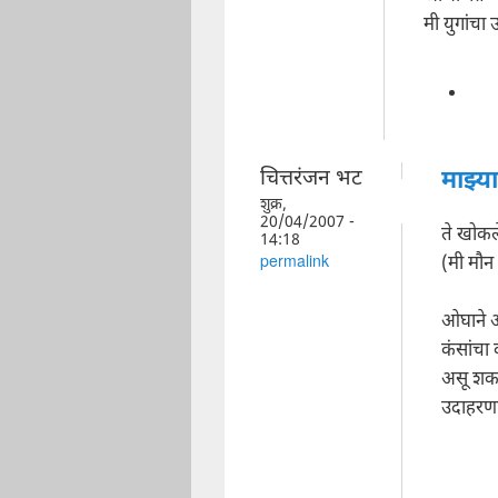
मी युगांचा
चित्तरंजन भट
माझ्या
शुक्र,
20/04/2007 -
ते खोकल
14:18
(मी मौन
permalink
ओघाने आ
कंसांचा
असू शक
उदाहरणार