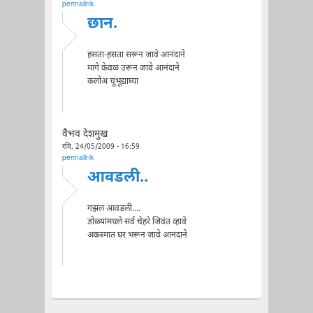
permalink
छान.
हसता-हसता सरून जावे आनंदाने
मागे केवळ उरून जावे आनंदाने
कलोअ चूभूद्याघ्या
वैभव देशमुख
रवि, 24/05/2009 - 16:59
permalink
आवडली..
गझल आवडली....
डोळ्यांमधले सर्व चेहरे जिवंत व्हावे
अकस्मात घर भरून जावे आनंदाने