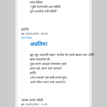
प्रसन्न शेंबेकर
"तुझी जागण्याची अदा पाहिली
फुले आरतीला उभी राहिली"
क्रान्ति
बुध, 20/05/2009 - 08:28
permalink
अप्रतिम!
खूप खूप आवडली गझल! सगळेच शेर एकसे बढकर एक! तरीही
खास आवडलेला शेर
पुन्हा मनाने अवखळ पोरासमान व्हावे
घरात यावे, घरून जावे आनंदाने
क्रान्ति
{रोज सकाळी असे काहि वाचावे सुंदर,
अवघे जीवन भरून जावे आनंदाने!}
अजय अनंत जोशी
बुध, 20/05/2009 - 11:05