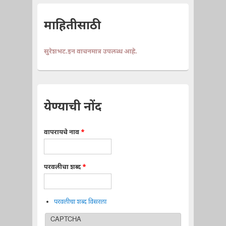
माहितीसाठी
सुरेशभट.इन वाचनमात्र उपलब्ध आहे.
येण्याची नोंद
वापरायचे नाव
*
परवलीचा शब्द
*
परवलीचा शब्द विसरला
CAPTCHA