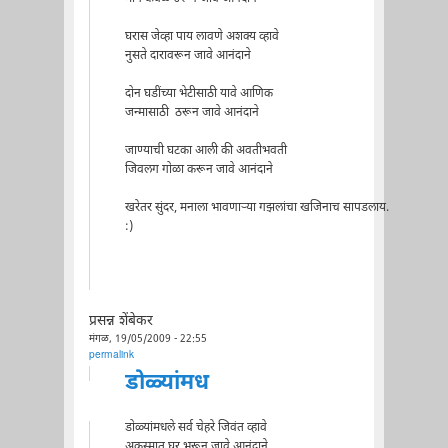
घरास जेव्हा पाय लावणे अशक्य व्हावे
नुसते दारावरून जावे आनंदाने
दोन घडींच्या भेटीसाठी यावे आणिक
जन्मासाठी ठरून जावे आनंदाने
जाण्याची घटका आली की अवतीभवती
जिवलग गोळा करून जावे आनंदाने
खरेतर सुंदर, मनाला भावणार्‍या गझलांचा खजिनाच सापडलाय.
:)
प्रसन्न शेंबेकर
मंगळ, 19/05/2009 - 22:55
permalink
डोळ्यांमध
डोळ्यांमधले सर्व चेहरे जिवंत व्हावे
अकस्मात घर भरून जावे आनंदाने