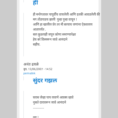
ही
ही मनोगतावर यापूर्वीच वाचलेली आणि इतकी आवडलेली की
मग तोंडपाठच झाली पुन्हा पुन्हा वाचून !
आणि हा खालील शेर तर मी बरयाच जणांना ऐकवलाय
आतापर्यंत .
सल कुठलाही जपून कोणा स्मरण्यापेक्षा
हेच बरे विस्मरून जावे आनंदाने
सहीच.
अनंत ढवळे
बुध, 13/06/2007 - 14:52
permalink
सुंदर गझल
घरास जेव्हा पाय लावणे अशक्य व्हावे
नुसते दारावरून जावे आनंदाने
..............
व्वा !