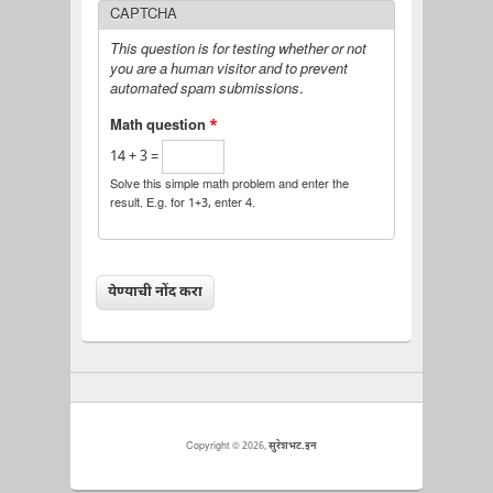
CAPTCHA
This question is for testing whether or not
you are a human visitor and to prevent
automated spam submissions.
Math question
*
14 + 3 =
Solve this simple math problem and enter the
result. E.g. for 1+3, enter 4.
Copyright © 2026,
सुरेशभट.इन