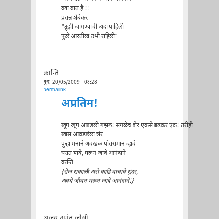
क्या बात है !!
प्रसन्न शेंबेकर
"तुझी जागण्याची अदा पाहिली
फुले आरतीला उभी राहिली"
क्रान्ति
बुध, 20/05/2009 - 08:28
permalink
अप्रतिम!
खूप खूप आवडली गझल! सगळेच शेर एकसे बढकर एक! तरीही
खास आवडलेला शेर
पुन्हा मनाने अवखळ पोरासमान व्हावे
घरात यावे, घरून जावे आनंदाने
क्रान्ति
{रोज सकाळी असे काहि वाचावे सुंदर,
अवघे जीवन भरून जावे आनंदाने!}
अजय अनंत जोशी