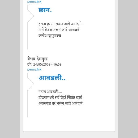
permalink
छान.
हसता-हसता सरून जावे आनंदाने
मागे केवळ उरून जावे आनंदाने
कलोअ चूभूद्याघ्या
वैभव देशमुख
रवि, 24/05/2009 - 16:59
permalink
आवडली..
गझल आवडली....
डोळ्यांमधले सर्व चेहरे जिवंत व्हावे
अकस्मात घर भरून जावे आनंदाने