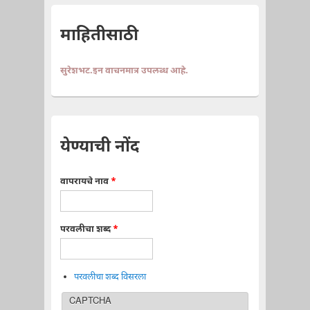
माहितीसाठी
सुरेशभट.इन वाचनमात्र उपलब्ध आहे.
येण्याची नोंद
वापरायचे नाव
*
परवलीचा शब्द
*
परवलीचा शब्द विसरला
CAPTCHA