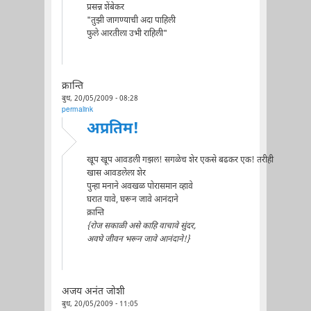
प्रसन्न शेंबेकर
"तुझी जागण्याची अदा पाहिली
फुले आरतीला उभी राहिली"
क्रान्ति
बुध, 20/05/2009 - 08:28
permalink
अप्रतिम!
खूप खूप आवडली गझल! सगळेच शेर एकसे बढकर एक! तरीही
खास आवडलेला शेर
पुन्हा मनाने अवखळ पोरासमान व्हावे
घरात यावे, घरून जावे आनंदाने
क्रान्ति
{रोज सकाळी असे काहि वाचावे सुंदर,
अवघे जीवन भरून जावे आनंदाने!}
अजय अनंत जोशी
बुध, 20/05/2009 - 11:05