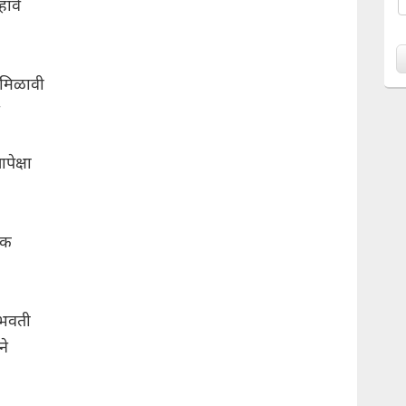
हावे
 मिळावी
ेक्षा
िक
भवती
ने