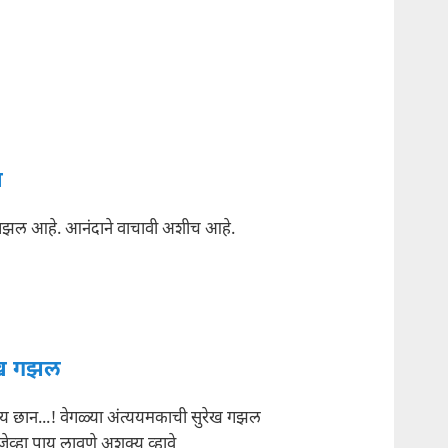
ख
गझल आहे. आनंदाने वाचावी अशीच आहे.
ेख गझल
 छान...! वेगळ्या अंत्ययमकाची सुरेख गझल
ेव्हा पाय लावणे अशक्य व्हावे