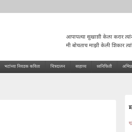
आपापल्या सुखाशी केला करार त्यां
मी बोचताच माझी केली शिकार त्यां
भटांच्या निवडक कविता
चित्रदालन
साहाय्य
ध्वनिफिती
अभिप्
स