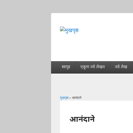
स्वगृह
एकूण नवे लेखन
नवे लेख
मुखपृष्ठ
» आनंदाने
You are here
आनंदाने