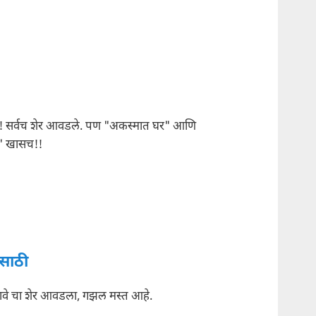
! सर्वच शेर आवडले. पण "अकस्मात घर" आणि
न" खासच!!
ासाठी
ावे चा शेर आवडला, गझल मस्त आहे.