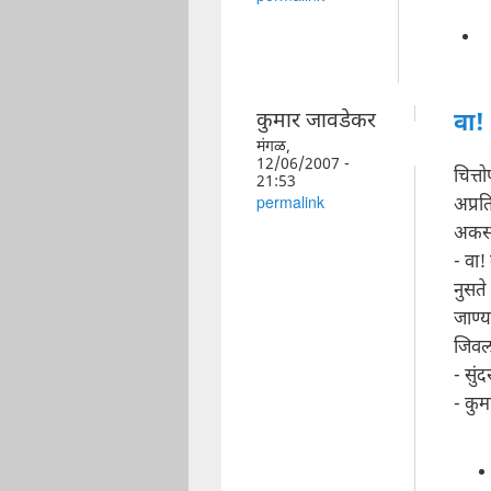
कुमार जावडेकर
वा!
मंगळ,
12/06/2007 -
चित्तो
21:53
अप्र
permalink
अकस्
- वा!
नुसते
जाण्
जिवल
- सुंद
- कुम