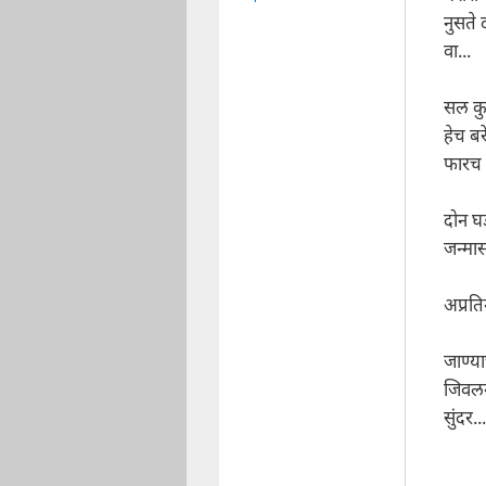
नुसते 
वा...
सल कुठ
हेच बर
फारच 
दोन घ
जन्मा
अप्रति
जाण्य
जिवलग
सुंदर...