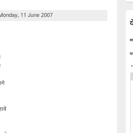
Monday, 11 June 2007
य
व
प
े
े
ागे
ावे