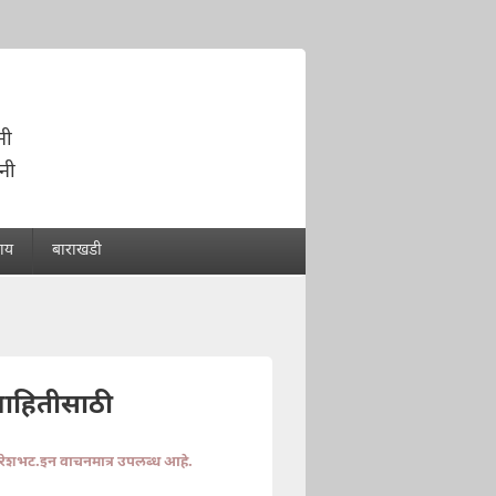
नी
नी
राय
बाराखडी
माहितीसाठी
ुरेशभट.इन वाचनमात्र उपलब्ध आहे.