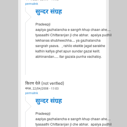
permalink
सुन्दर संग्रह
Pradeepji
aaplya gazhalancha e sangrh khup chaan ahe....
tyasaathi Chittaranjan ji che abhar. apalya pudhil
lekhanas shubheechha.... ya gazhalancha
sangrah yaava. , rahilo ekekte jagat sarakhe
kathin kafiya ghet apun sundar gazal kelit.
abhinandan..... itar gazala punha vachatoy.
किरण येले (not verified)
मंगळ, 22/04/2008 - 17:03
permalink
सुन्दर संग्रह
Pradeepji
aaplya gazhalancha e sangrh khup chaan ahe....
tyasaathi Chittaranjan ji che abhar. apalya pudhil