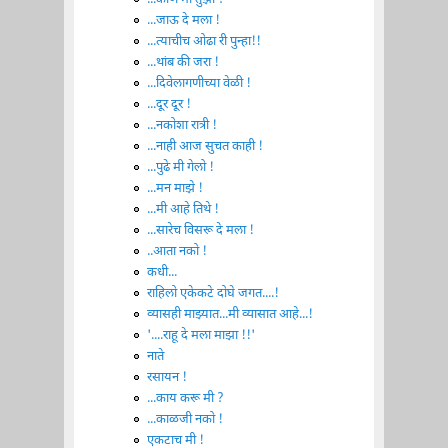
...जाऊ दे मला !
...त्याचीच ओढा री पुन्हा!!
...थांब की जरा !
...दिवेलागणीच्या वेळी !
...दूर दूर !
...नकोशा रात्री !
...नाही आज सुचत काही !
...पुढे मी गेलो !
...मन माझे !
...मी आहे तिथे !
...सारेच विसरू दे मला !
..आता नको !
कधी...
राहिलो एकेकटे दोघे जगत....!
व्यासही माझ्यात...मी व्यासात आहे...!
'....राहू दे मला माझा !!'
नाते
रसायन !
...काय करू मी ?
...काळजी नको !
एकटाच मी !