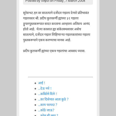
Posted by
विश्वस्त
on Friday, 7 March 2008
सुरेशभट.इन वर सातत्याने दर्जेदार गझला देणारे प्रतिभावंत
गझलकार श्री. प्रदीप कुलकर्णी ह्यांच्या ३१ गझला
ड्रूपलपुस्तकरूपात सादर करताना आम्हाला अतिशय आनंद
होतो आहे. येत्या काळात ह्या संकेतस्थळावर असेच
सातत्याने, दर्जेदार गझल लिहिणाऱ्या गझलकारांच्या गझला
पुस्तकरूपाने एकत्र करण्याचा मानस आहे.
प्रदीप कुलकर्णी ह्यांच्या एकत्र गझलांचा आस्वाद घ्यावा.
आई !
...देऊ नये !
...कवितेने दिले !
...का दिसेनात आता कुठे ?
...काय फायदा ?
...कोठे जाऊ?
...कोण मी तुझा ?