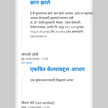
छान झाले
हे मी सुचवणारच होतो. छान झाले. धन्यवाद. आता या गझलांचा
आस्वाद घेण्यासाठी धुंडाळावे लागणार नाही.
प्रा. डॉ . संतोष कुलकर्णी, चैत्रबन , श्याम सोसायटी,
येरमेनगरजवळ, उदगीर जि. लातूर ४१३ ५१७ दूरभाष :
०२३८५-२५८०४६ (नि) २५८७५६ (का) भ्रमणध्वनी
९४२२६५७८५०
सोनाली जोशी
बुध, 26/03/2008 - 17:29
permalink
एकत्रित केल्याबद्दल आभार
एका सुरेख संकलनासाठी विश्वस्तांचे आभार
किरण येले (not verified)
मंगळ, 22/04/2008 - 17:02