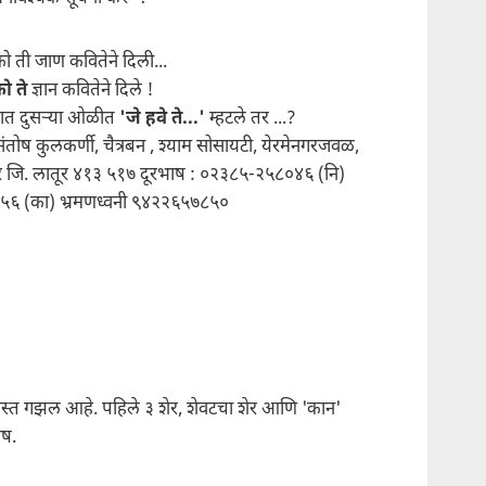
ो ती जाण कवितेने दिली...
ो ते
ज्ञान कवितेने दिले !
रात दुसर्‍या ओळीत
'जे हवे ते...'
म्हटले तर ...?
संतोष कुलकर्णी, चैत्रबन , श्याम सोसायटी, येरमेनगरजवळ,
 जि. लातूर ४१३ ५१७ दूरभाष : ०२३८५-२५८०४६ (नि)
५६ (का) भ्रमणध्वनी ९४२२६५७८५०
्त गझल आहे. पहिले ३ शेर, शेवटचा शेर आणि 'कान'
ेष.