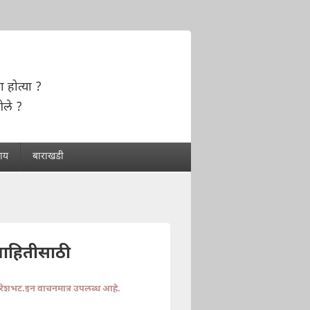
ा होत्या ?
ेले ?
राय
बाराखडी
माहितीसाठी
ुरेशभट.इन वाचनमात्र उपलब्ध आहे.