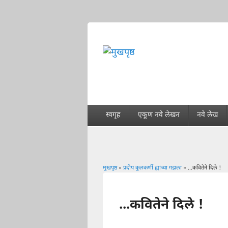
स्वगृह
एकूण नवे लेखन
नवे लेख
मुखपृष्ठ
»
प्रदीप कुलकर्णी ह्यांच्या गझला
» ...कवितेने दिले !
You are here
...कवितेने दिले !