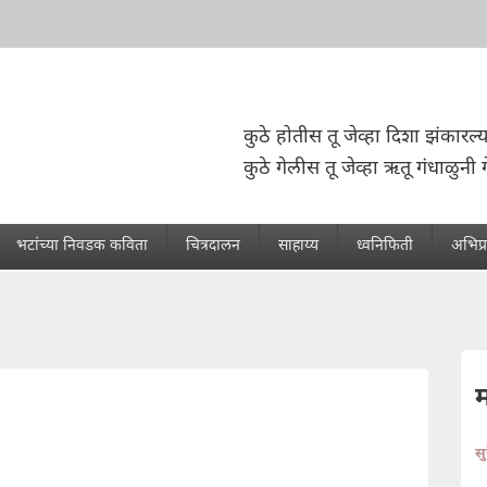
कुठे होतीस तू जेव्हा दिशा झंकारल्य
कुठे गेलीस तू जेव्हा ऋतू गंधाळुनी ग
भटांच्या निवडक कविता
चित्रदालन
साहाय्य
ध्वनिफिती
अभिप्
स