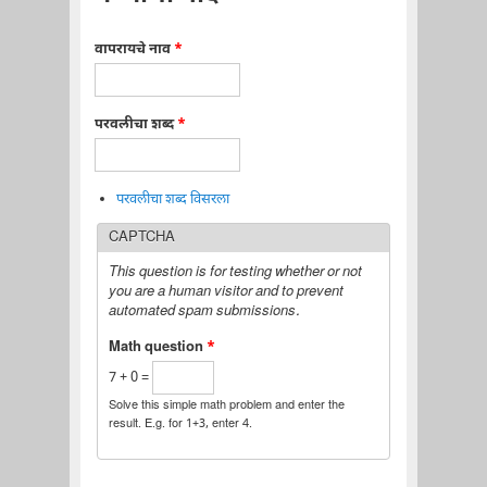
वापरायचे नाव
*
परवलीचा शब्द
*
परवलीचा शब्द विसरला
CAPTCHA
This question is for testing whether or not
you are a human visitor and to prevent
automated spam submissions.
Math question
*
7 + 0 =
Solve this simple math problem and enter the
result. E.g. for 1+3, enter 4.