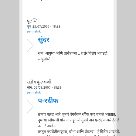
पुलस्ति
बुध, 25/07/2007 - 18:33
permalink
सुंदर
रक्त, आयुष्य आणि ज्ञानेशाच्या .. हे शेर विशेष आवडले!
-- पुलस्ति.
संतोष कुलकर्णी
सोम, 06/08/2007 - 18:39
permalink
प-रदीफ
छानच गझल आहे. तुमचे वेगवेगळे रदीफ फार चांगले असतात.
तुमच्या रदीफांची योजना पाहून मी तुमचे नाव प्-रदीफ असे ठेवले
तर...? असो...
प्रस्तुत गझलेतील दुसरा, चौथा आणि शेवटचा - हे विशेष आवडले.