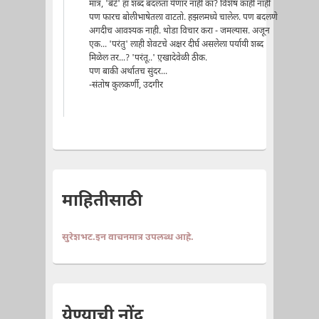
मात्र, 'बेटे' हा शब्द बदलता येणार नाही का? विशेष काही नाही
पण फारच बोलीभाषेतला वाटतो. हझलमध्ये चालेल. पण बदलणे
अगदीच आवश्यक नाही. थोडा विचार करा - जमल्यास. अजून
एक... 'परंतु' लाही शेवटचे अक्षर दीर्घ असलेला पर्यायी शब्द
मिळेल तर...? 'परंतू..' ए़खादेवेळी ठीक.
पण बाकी अर्थातच सुंदर...
-संतोष कुलकर्णी, उदगीर
माहितीसाठी
सुरेशभट.इन वाचनमात्र उपलब्ध आहे.
येण्याची नोंद