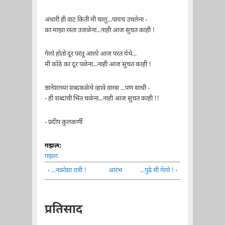
अंधारी ही वाट किती मी चालू...पायच उचलेना -
का माझा रस्ता उजळेना...नाही आज सुचत काही !
गेलो होतो दूर परंतू आलो आज परत य़ेथे...
मी कोठे का दूर पळेना...नाही आज सुचत काही !
ज्ञानेशाच्या शब्दकळेचे व्हावे वारस ...पण साधी -
- ही शब्दांची भिंत चळेना...नाही आज सुचत काही !!
- प्रदीप कुलकर्णी
गझल:
गझल
‹ ...नकोशा रात्री !
आरंभ
...पुढे मी गेलो ! ›
प्रतिसाद