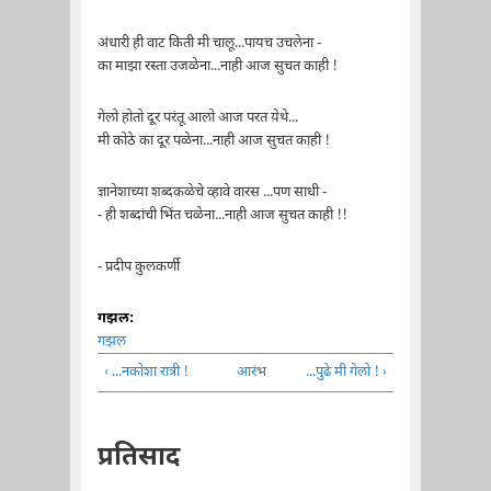
अंधारी ही वाट किती मी चालू...पायच उचलेना -
का माझा रस्ता उजळेना...नाही आज सुचत काही !
गेलो होतो दूर परंतू आलो आज परत य़ेथे...
मी कोठे का दूर पळेना...नाही आज सुचत काही !
ज्ञानेशाच्या शब्दकळेचे व्हावे वारस ...पण साधी -
- ही शब्दांची भिंत चळेना...नाही आज सुचत काही !!
- प्रदीप कुलकर्णी
गझल:
गझल
‹ ...नकोशा रात्री !
आरंभ
...पुढे मी गेलो ! ›
प्रतिसाद