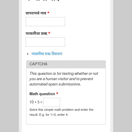
वापरायचे नाव
*
परवलीचा शब्द
*
परवलीचा शब्द विसरला
CAPTCHA
This question is for testing whether or not
you are a human visitor and to prevent
automated spam submissions.
Math question
*
10 + 5 =
Solve this simple math problem and enter the
result. E.g. for 1+3, enter 4.