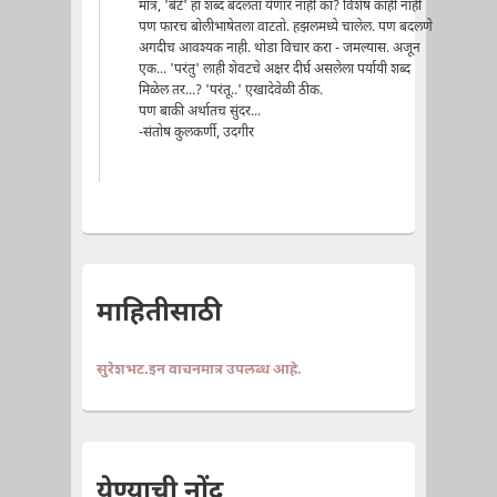
मात्र, 'बेटे' हा शब्द बदलता येणार नाही का? विशेष काही नाही
पण फारच बोलीभाषेतला वाटतो. हझलमध्ये चालेल. पण बदलणे
अगदीच आवश्यक नाही. थोडा विचार करा - जमल्यास. अजून
एक... 'परंतु' लाही शेवटचे अक्षर दीर्घ असलेला पर्यायी शब्द
मिळेल तर...? 'परंतू..' ए़खादेवेळी ठीक.
पण बाकी अर्थातच सुंदर...
-संतोष कुलकर्णी, उदगीर
माहितीसाठी
सुरेशभट.इन वाचनमात्र उपलब्ध आहे.
येण्याची नोंद