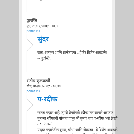
पुलस्ति
बुध, 25/07/2007 - 18:33
permalink
सुंदर
रक्त, आयुष्य आणि ज्ञानेशाच्या .. हे शेर विशेष आवडले!
-- पुलस्ति.
संतोष कुलकर्णी
सोम, 06/08/2007 - 18:39
permalink
प-रदीफ
छानच गझल आहे. तुमचे वेगवेगळे रदीफ फार चांगले असतात.
तुमच्या रदीफांची योजना पाहून मी तुमचे नाव प्-रदीफ असे ठेवले
तर...? असो...
प्रस्तुत गझलेतील दुसरा, चौथा आणि शेवटचा - हे विशेष आवडले.