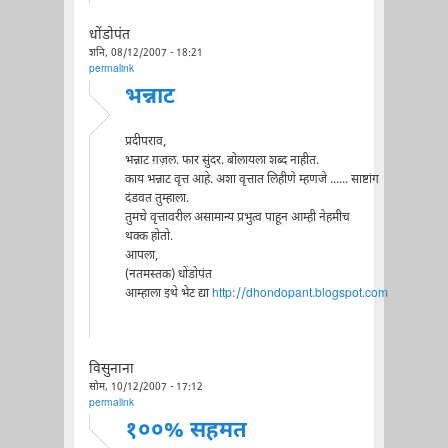
धोंडोपंत
शनि, 08/12/2007 - 18:21
permalink
भन्नाट
प्रदीपराव,
भन्नाट ग़ज़ल. फार सुंदर. बोलायला शब्द नाहीत.
काय भन्नाट वृत्त आहे. अशा वृत्तात लिहीणे म्हणजे ...... साष्टांग
दंडवत तुम्हाला.
तुमचे वृत्तावरील असामान्य प्रभुत्व पाहून आम्ही नेहमीच
थक्क होतो.
आपला,
(नतमस्तक) धोंडोपंत
आम्हाला इथे भेट द्या
http://dhondopant.blogspot.com
विसुनाना
सोम, 10/12/2007 - 17:12
permalink
१००% सहमत