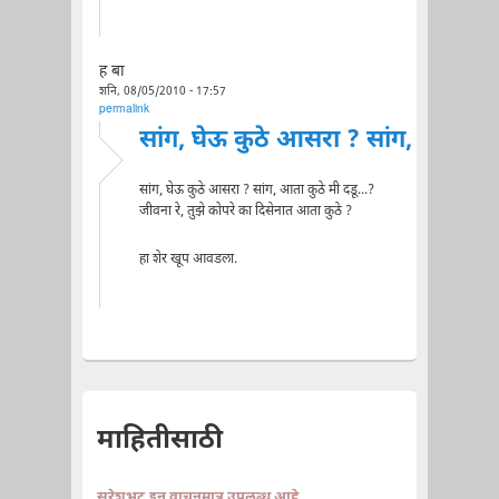
ह बा
शनि, 08/05/2010 - 17:57
permalink
सांग, घेऊ कुठे आसरा ? सांग,
सांग, घेऊ कुठे आसरा ? सांग, आता कुठे मी दडू...?
जीवना रे, तुझे कोपरे का दिसेनात आता कुठे ?
हा शेर खूप आवडला.
माहितीसाठी
सुरेशभट.इन वाचनमात्र उपलब्ध आहे.