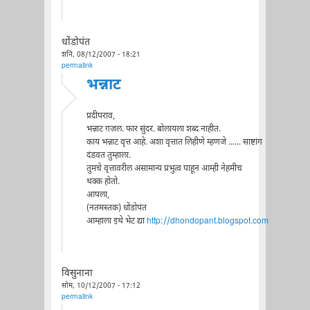
धोंडोपंत
शनि, 08/12/2007 - 18:21
permalink
भन्नाट
प्रदीपराव,
भन्नाट ग़ज़ल. फार सुंदर. बोलायला शब्द नाहीत.
काय भन्नाट वृत्त आहे. अशा वृत्तात लिहीणे म्हणजे ...... साष्टांग
दंडवत तुम्हाला.
तुमचे वृत्तावरील असामान्य प्रभुत्व पाहून आम्ही नेहमीच
थक्क होतो.
आपला,
(नतमस्तक) धोंडोपंत
आम्हाला इथे भेट द्या
http://dhondopant.blogspot.com
विसुनाना
सोम, 10/12/2007 - 17:12
permalink