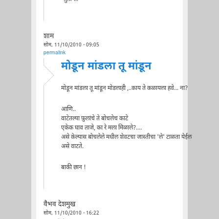
शाम
सोम, 11/10/2010 - 09:05
permalink
मोडून मांडला तू मांडून
मोडून मांडला तू मांडून मोडलाही ,..काय ते कळायला हवे... ना?
आणि..
वाटेतल्या फ़ुलांचे ते बोचलेच काटे
एकेक घाव ताजे, का रे मला मिळाले?....
असे केल्यास बोचलेले मधील शेवटचा जास्तीचा 'ले' टाळता येईल
असे वाटते.
बाकी छान !
वैभव देशमुख
सोम, 11/10/2010 - 16:22