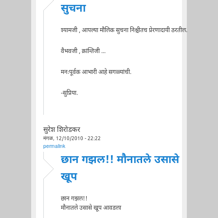
सुचना
श्यामजी , आपल्या मौलिक सुचना निश्चीतच प्रेरणादायी ठरतील.
वैभवजी , क्रांन्तिजी ...
मनःपूर्वक आभारी आहे सगळ्यांची.
-सुप्रिया.
सुरेश शिरोडकर
मंगळ, 12/10/2010 - 22:22
permalink
छान गझल!! मौनातले उसासे
खूप
छान गझल!!
मौनातले उसासे खूप आवडला