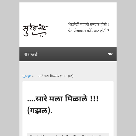
भेटलेली माणसे घनदाट होती !
थेट पोचायास कोठे वाट होती ?
मुखपृष्ठ
» ....सारे मला मिळाले !!! (गझल).
You are here
....सारे मला मिळाले !!!
(गझल).