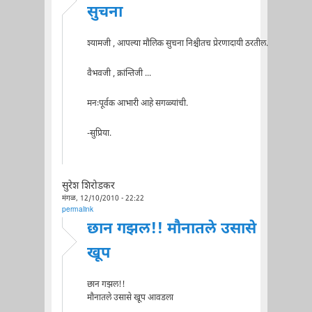
सुचना
श्यामजी , आपल्या मौलिक सुचना निश्चीतच प्रेरणादायी ठरतील.
वैभवजी , क्रांन्तिजी ...
मनःपूर्वक आभारी आहे सगळ्यांची.
-सुप्रिया.
सुरेश शिरोडकर
मंगळ, 12/10/2010 - 22:22
permalink
छान गझल!! मौनातले उसासे
खूप
छान गझल!!
मौनातले उसासे खूप आवडला