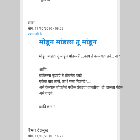
शाम
सोम, 11/10/2010 - 09:05
permalink
मोडून मांडला तू मांडून
मोडून मांडला तू मांडून मोडलाही ,..काय ते कळायला हवे... ना?
आणि..
वाटेतल्या फ़ुलांचे ते बोचलेच काटे
एकेक घाव ताजे, का रे मला मिळाले?....
असे केल्यास बोचलेले मधील शेवटचा जास्तीचा 'ले' टाळता येईल
असे वाटते.
बाकी छान !
वैभव देशमुख
सोम, 11/10/2010 - 16:22