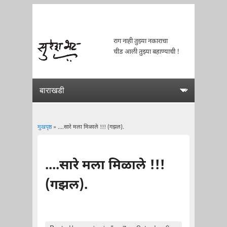
राग नाही तुझ्या नकाराचा
चीड आली तुझ्या बहाण्याची !
मुखपृष्ठ
» ....सारे मला मिळाले !!! (गझल).
You are here
....सारे मला मिळाले !!!
(गझल).