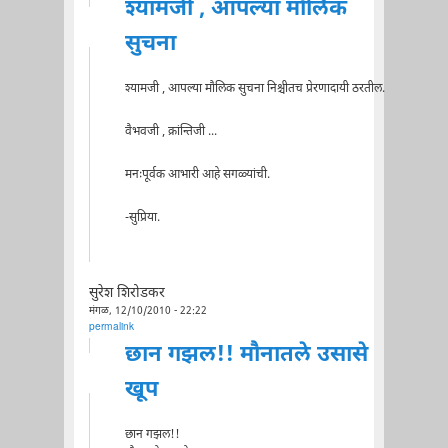
श्यामजी , आपल्या मौलिक
सुचना
श्यामजी , आपल्या मौलिक सुचना निश्चीतच प्रेरणादायी ठरतील.
वैभवजी , क्रांन्तिजी ...
मनःपूर्वक आभारी आहे सगळ्यांची.
-सुप्रिया.
सुरेश शिरोडकर
मंगळ, 12/10/2010 - 22:22
permalink
छान गझल!! मौनातले उसासे
खूप
छान गझल!!