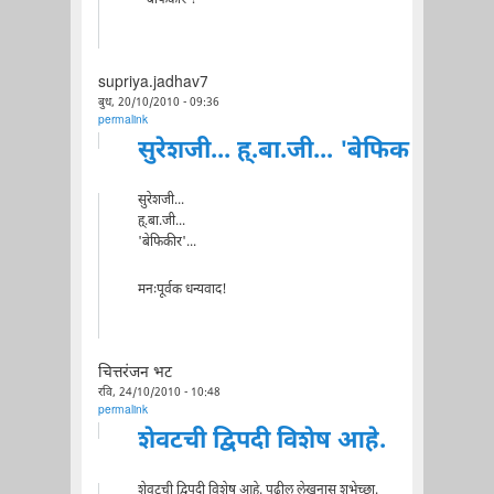
supriya.jadhav7
बुध, 20/10/2010 - 09:36
permalink
सुरेशजी... ह्.बा.जी... 'बेफिक
सुरेशजी...
ह्.बा.जी...
'बेफिकीर'...
मनःपूर्वक धन्यवाद!
चित्तरंजन भट
रवि, 24/10/2010 - 10:48
permalink
शेवटची द्विपदी विशेष आहे.
शेवटची द्विपदी विशेष आहे. पुढील लेखनास शुभेच्छा.