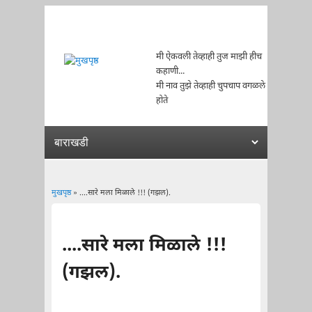
मी ऐकवली तेव्हाही तुज माझी हीच
कहाणी...
मी नाव तुझे तेव्हाही चुपचाप वगळले
होते
मुखपृष्ठ
» ....सारे मला मिळाले !!! (गझल).
You are here
....सारे मला मिळाले !!!
(गझल).