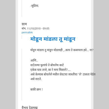
-सुप्रिया.
शाम
सोम, 11/10/2010 - 09:05
permalink
मोडून मांडला तू मांडून
मोडून मांडला तू मांडून मोडलाही ,..काय ते कळायला हवे... ना?
आणि..
वाटेतल्या फ़ुलांचे ते बोचलेच काटे
एकेक घाव ताजे, का रे मला मिळाले?....
असे केल्यास बोचलेले मधील शेवटचा जास्तीचा 'ले' टाळता येईल
असे वाटते.
बाकी छान !
वैभव देशमुख