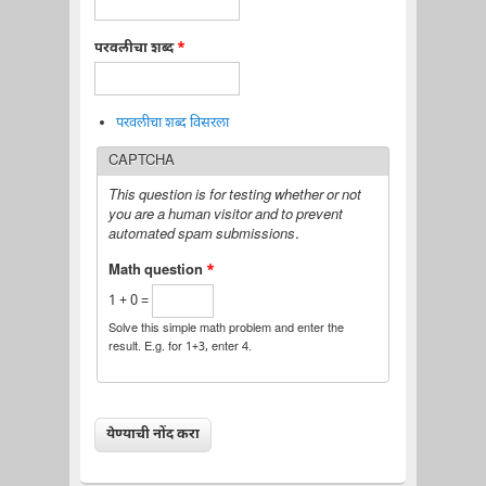
परवलीचा शब्द
*
परवलीचा शब्द विसरला
CAPTCHA
This question is for testing whether or not
you are a human visitor and to prevent
automated spam submissions.
Math question
*
1 + 0 =
Solve this simple math problem and enter the
result. E.g. for 1+3, enter 4.