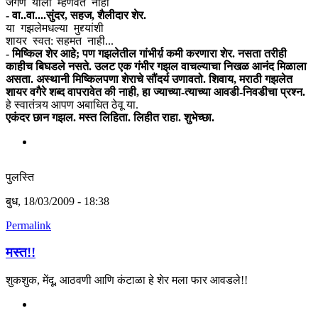
जगणे याला म्हणवत नाही
- वा..वा....सुंदर, सहज, शैलीदार शेर.
या गझलेमधल्या मुद्द्यांशी
शायर स्वत: सहमत नाही...
- मिष्किल शेर आहे; पण गझलेतील गांभीर्य़ कमी करणारा शेर. नसता तरीही
काहीच बिघडले नसते.
उलट एक गंभीर गझल वाचल्याचा निखळ आनंद मिळाला
असता.
अस्थानी मिष्किलपणा शेराचे सौंदर्य उणावतो. शिवाय, मराठी गझलेत
शायर वगैरे शब्द वापरावेत की नाही, हा ज्याच्या-त्याच्या आवडी-निवडीचा प्रश्न.
हे स्वातंत्र्य आपण अबाधित ठेवू या.
एकंदर छान गझल. मस्त लिहिता. लिहीत राहा. शुभेच्छा.
पुलस्ति
बुध, 18/03/2009 - 18:38
Permalink
मस्त!!
शुकशुक, मेंदू, आठवणी आणि कंटाळा हे शेर मला फार आवडले!!