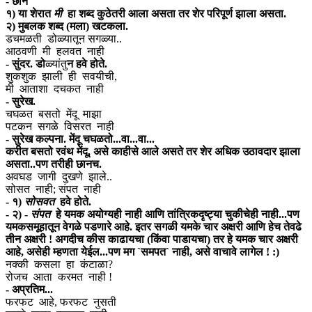
- छान
१) या शेरात
मी
हा शब्द कुठेतरी आला असता तर शेर परिपूर्ण झाला असता.
२) मुबलक शब्द (मला) खटकला.
डचमळती डोळ्यातून सगळ्या..
आठवणी मी हलवत नाही
- सुंदर. डो
ळ्यांतु
न हवे होते.
शुकशुक झाली ही सवयीची,
मी आताशा दचकत नाही
- सुरेख.
चघळत बसतो मेंदू माझा
पटकन सगळे विसरत नाही
- सुरेख कल्पना. मेंदू चघळतो...वा...वा...
करीत बसतो रवंथ मेंदू, असे काहीसे आले असते तर शेर अधिक उठावदार झाला
असता..पण तरीही छानच.
अवघड जागी दुखणे झाले..
सोसत नाही; संपत नाही
- १)
सोसवत
हवे होते.
- २) -
संपत
हे यमक अयोग्यही नाही आणि तांत्रिकदृष्ट्या चुकीचेही नाही...पण
यमकसमूहातून वेगळे पडणारे आहे. इतर सगळी यमके चार अक्षरी आणि हेच तेवढे
तीन अक्षरी ! अगदीच कीस काढायचा (किंवा पाडायचा) तर हे यमक चार अक्षरी
आहे, असेही म्हणता येईल...पण मग `समपत` नाही, असे वाचावे लागेल ! :)
नक्की कसला हा कंटाळा?
रोजच आता करमत नाही !
- अप्रतिम...
फरफट आहे, फरफट नुसती