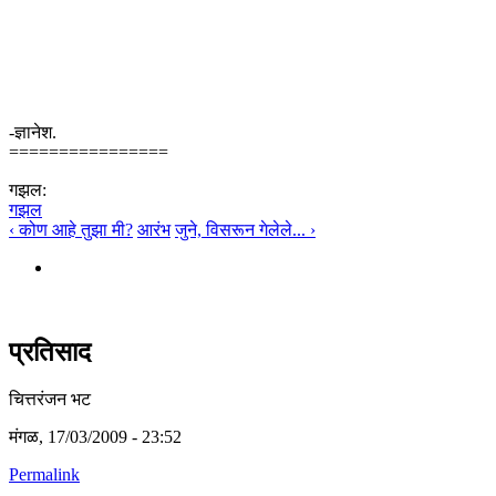
-ज्ञानेश.
================
गझल:
गझल
‹ कोण आहे तुझा मी?
आरंभ
जुने, विसरून गेलेले... ›
प्रतिसाद
चित्तरंजन भट
मंगळ, 17/03/2009 - 23:52
Permalink