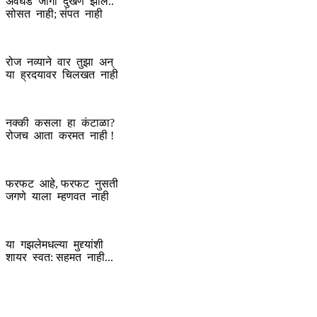
अवघड जागी दुखणे झाले..
सोसत नाही; संपत नाही
रोज नव्याने वार तुझा अन्
या ह्रदयावर चिलखत नाही
नक्की कसला हा कंटाळा?
रोजच आता करमत नाही !
फरफट आहे, फरफट नुसती
जगणे याला म्हणवत नाही
या गझलेमधल्या मुद्द्यांशी
शायर स्वत: सहमत नाही...