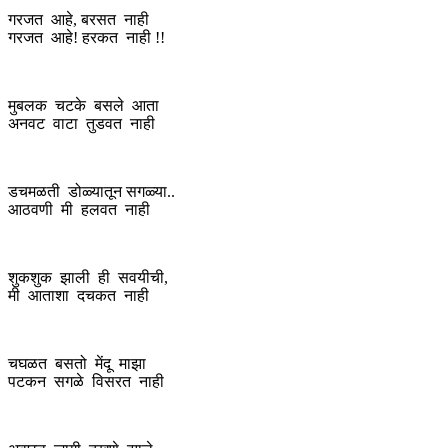
गरजत आहे, बरसत नाही
गरजत आहे! हरकत नाही !!
मुबलक चटके बसले आता
अनवट वाटा तुडवत नाही
डचमळती डोळ्यातून सगळ्या..
आठवणी मी हलवत नाही
शुकशुक झाली ही सवयीची,
मी आताशा दचकत नाही
चघळत बसतो मेंदू माझा
पटकन सगळे विसरत नाही