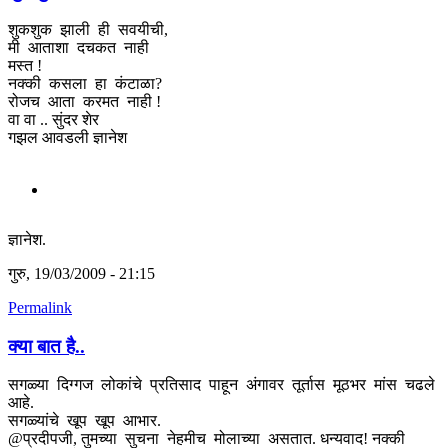
शुकशुक झाली ही सवयीची,
मी आताशा दचकत नाही
मस्त !
नक्की कसला हा कंटाळा?
रोजच आता करमत नाही !
वा वा .. सुंदर शेर
गझल आवडली ज्ञानेश
ज्ञानेश.
गुरु, 19/03/2009 - 21:15
Permalink
क्या बात है..
सगळ्या दिग्गज लोकांचे प्रतिसाद पाहून अंगावर तूर्तास मूठभर मांस चढले
आहे.
सगळ्यांचे खूप खूप आभार.
@प्रदीपजी, तुमच्या सुचना नेहमीच मोलाच्या असतात. धन्यवाद! नक्की