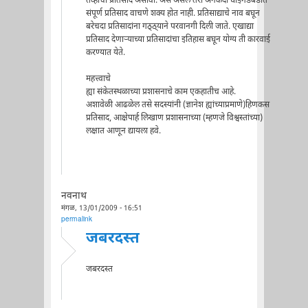
तेव्हाचा प्रतिसाद असावा. असे असले तरी अनेकदा घाईगडबडीत
संपूर्ण प्रतिसाद वाचणे शक्य होत नाही. प्रतिसाद्याचे नाव बघून
बरेचदा प्रतिसादांना गठ्ठ्याने परवानगी दिली जाते. एखाद्या
प्रतिसाद देणार्‍याच्या प्रतिसादांचा इतिहास बघून योग्य ती कारवाई
करण्यात येते.
महत्त्वाचे
ह्या संकेतस्थळाच्या प्रशासनाचे काम एकहातीच आहे.
अशावेळी आढळेल तसे सदस्यांनी (ज्ञानेश ह्यांच्याप्रमाणे)हिणकस
प्रतिसाद, आक्षेपार्ह लिखाण प्रशासनाच्या (म्हणजे विश्वस्तांच्या)
लक्षात आणून द्यायला हवे.
नवनाथ
मंगळ, 13/01/2009 - 16:51
permalink
जबरदस्त
जबरदस्त