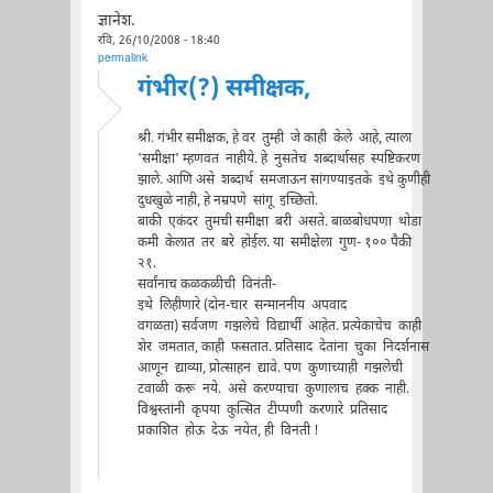
ज्ञानेश.
रवि, 26/10/2008 - 18:40
permalink
गंभीर(?) समीक्षक,
श्री. गंभीर समीक्षक, हे वर तुम्ही जे काही केले आहे, त्याला
'समीक्षा' म्हणवत नाहीये. हे नुसतेच शब्दार्थासह स्पष्टिकरण
झाले. आणि असे शब्दार्थ समजाऊन सांगण्याइतके इथे कुणीही
दुधखुळे नाही, हे नम्रपणे सांगू इच्छितो.
बाकी एकंदर तुमची समीक्षा बरी असते. बाळबोधपणा थोडा
कमी केलात तर बरे होईल. या समीक्षेला गुण- १०० पैकी
२१.
सर्वांनाच कळकळीची विनंती-
इथे लिहीणारे (दोन-चार सन्माननीय अपवाद
वगळता) सर्वजण गझलेचे विद्यार्थी आहेत. प्रत्येकाचेच काही
शेर जमतात, काही फसतात. प्रतिसाद देतांना चुका निदर्शनास
आणून द्याव्या, प्रोत्साहन द्यावे. पण कुणाच्याही गझलेची
टवाळी करू नये. असे करण्याचा कुणालाच हक्क नाही.
विश्वस्तांनी कृपया कुत्सित टीप्पणी करणारे प्रतिसाद
प्रकाशित होऊ देऊ नयेत, ही विनंती !