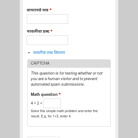
वापरायचे नाव
*
परवलीचा शब्द
*
परवलीचा शब्द विसरला
CAPTCHA
This question is for testing whether or not
you are a human visitor and to prevent
automated spam submissions.
Math question
*
4 + 2 =
Solve this simple math problem and enter the
result. E.g. for 1+3, enter 4.