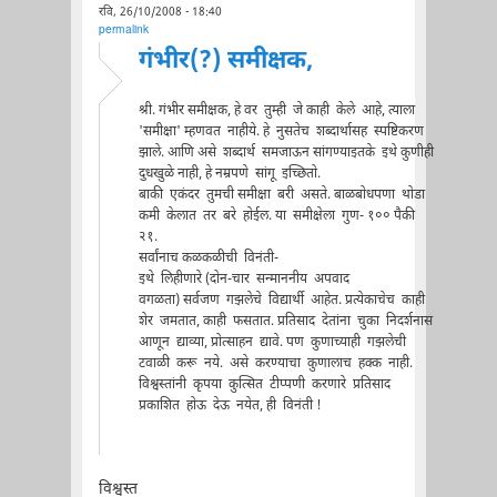
रवि, 26/10/2008 - 18:40
permalink
गंभीर(?) समीक्षक,
श्री. गंभीर समीक्षक, हे वर तुम्ही जे काही केले आहे, त्याला
'समीक्षा' म्हणवत नाहीये. हे नुसतेच शब्दार्थासह स्पष्टिकरण
झाले. आणि असे शब्दार्थ समजाऊन सांगण्याइतके इथे कुणीही
दुधखुळे नाही, हे नम्रपणे सांगू इच्छितो.
बाकी एकंदर तुमची समीक्षा बरी असते. बाळबोधपणा थोडा
कमी केलात तर बरे होईल. या समीक्षेला गुण- १०० पैकी
२१.
सर्वांनाच कळकळीची विनंती-
इथे लिहीणारे (दोन-चार सन्माननीय अपवाद
वगळता) सर्वजण गझलेचे विद्यार्थी आहेत. प्रत्येकाचेच काही
शेर जमतात, काही फसतात. प्रतिसाद देतांना चुका निदर्शनास
आणून द्याव्या, प्रोत्साहन द्यावे. पण कुणाच्याही गझलेची
टवाळी करू नये. असे करण्याचा कुणालाच हक्क नाही.
विश्वस्तांनी कृपया कुत्सित टीप्पणी करणारे प्रतिसाद
प्रकाशित होऊ देऊ नयेत, ही विनंती !
विश्वस्त