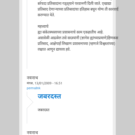
बरेचदा प्रतिसादांना गठ्ठ्याने परवानगी दिली जाते. एखाद्या
प्रतिसाद देणार्‍याच्या प्रतिसादांचा इतिहास बघून योग्य ती कारवाई
करण्यात येते.
महत्त्वाचे
ह्या संकेतस्थळाच्या प्रशासनाचे काम एकहातीच आहे.
अशावेळी आढळेल तसे सदस्यांनी (ज्ञानेश ह्यांच्याप्रमाणे)हिणकस
प्रतिसाद, आक्षेपार्ह लिखाण प्रशासनाच्या (म्हणजे विश्वस्तांच्या)
लक्षात आणून द्यायला हवे.
नवनाथ
मंगळ, 13/01/2009 - 16:51
permalink
जबरदस्त
जबरदस्त
नवनाथ