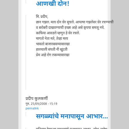
आणखी दोन!
मि. प्रदीप,
छान गझल. मला दोन शेर सुचले. आपल्या गझलेवर शेर रचण्याची
व बरोबरी दाखवण्याची इच्छा आहे असे कृपया समजू नये.
काफिया आवडले म्हणून हे शेर रचले.
मागतो नेता मते, तेव्हा मला
भासतो बाजारबसव्यासारखा
हालचाली संपती नी खुंटती
प्रेम आहे रोग लकव्यासारखा
प्रदीप कुलकर्णी
गुरु, 25/09/2008 - 15:19
permalink
सगळ्यांचे मनापासून आभार...