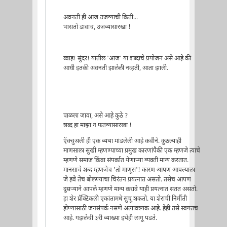
अवनती ही आज उजव्याची किती...
भासतो डावाच, उजव्यासारखा !
व्वाह! सुंदर! यातील 'आज' या शब्दाचे प्रयोजन असे आहे की
आधी इतकी अवनती झालेली नव्हती, आता झाली.
पाळला जावा, असे आहे कुठे ?
शब्द हा माझा न फतव्यासारखा !
ऍक्चुअली ही एक व्यथा मांडलेली आहे कवीने. कुठल्याही
माणसाला सुखी म्हणण्याच्या प्रमुख कारणांपैकी एक म्हणजे त्याचे
म्हणणे समाज किंवा संपर्कात येणार्‍या व्यक्ती मान्य करतात.
मानसाचे शब्द म्हणजेच 'तो माणूस'! कारण आपण आपल्याला
जे हवे तेच बोलण्याचा चिरंतन प्रयत्नात असतो. तसेच आपण
दुसर्‍याने आपले म्हणणे मान्य करावे याही प्रयत्नात सतत असतो.
हा शेर प्रॅक्टिकली एकांतामधे सुचू शकतो. या शेराची निर्मीती
होण्यासाठी जनसंपर्क नसणे अत्यावश्यक आहे. हेही तसे स्वगतच
आहे. गझलेची ३री व्याख्या इथेही लागू पडते.