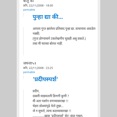
बोलू का
शनि, 22/11/2008 - 18:00
permalink
पुन्हा द्या की...
आपला गुप्त झालेला प्रतिसाद पुन्हा द्या. वाचायला आवडेल
नक्की.
(गुप्त होण्यामागे टंकलेखनीय चूकही असू शकते.)
तसा मी फारसा बोलत नाही.
जयन्ता५२
शनि, 22/11/2008 - 23:25
permalink
'प्रदीपस्पर्श'
प्रदीप,
दाबली माझ्यातली ठिणगी कुणी ?
मी अता पसरेन वणव्यासारखा !!
चेहरा डोळ्यांपुढे येतो तुझा...
जे न सुचले, त्याच कडव्यासारखा !!
...............खास 'प्रदीपस्पर्श' शेर! सुंदर गझल.