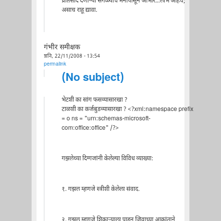
प्रतिसाद देणाऱ्या सगळ्यांचे मनापासून आभार...लोभ आहेच;
असाच राहू द्यावा.
गंभीर समीक्षक
शनि, 22/11/2008 - 13:54
permalink
(No subject)
भेटशी का सांग फसव्यासारखा ?
टाळशी का कर्जबुडव्यासारखा ? <?xml:namespace prefix
= o ns = "urn:schemas-microsoft-
com:office:office" /?>
गझलेच्या दिग्गजांनी केलेल्या विविध व्याख्या:
१. गझल म्हणजे स्त्रीशी केलेला संवाद.
२. गझल म्हणजे शिकार्‍याला पाहून जिवाच्या आकांताने