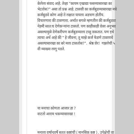
केलेला संवाद आहे. तेव्हा "कायम एखाद्या फसव्यासारखा का
भेटतोस?" असा तो प्रश्न आहे. टाळशी का कर्जबुडव्यासारखा मधे
कर्जबुडवे कोण आहे ते लक्षात यायला अडचण होतीय.
विचारणारा की टाळणारा. अर्थात सगळे म्हणतील की कर्जबुडवा
नेहमी स्वतःच देणेकर्‍यांना टाळतो. पण काहीकाही वेळा अनुभव
असल्यामुळे देणेकरीपण कर्जबुडव्याला टाळू शकतात. पण इथे
त्याचा अर्थ आहे की " हे जीवना, तू माझे कर्ज फेडणे टाळायचे
असल्यासारखा का बरे मला टाळतोस?". श्रेष्ठ शेर! गझलेची ५
वी व्याख्या लागू पडते.
या मनाचा कोणता आजार हा ?
वाटतो आराम थकव्यासारखा !
मनाला वर्षानुवर्षे सतत कष्टांची ( मानसिक कष्ट ) , उपेक्षेची वा