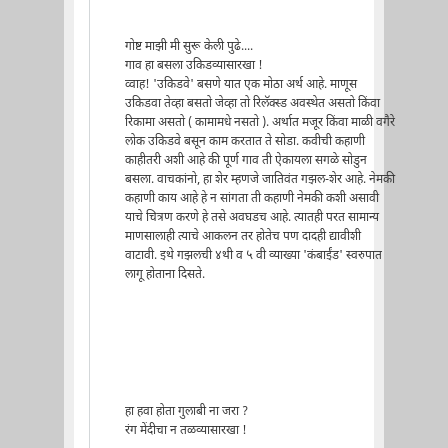
गोष्ट माझी मी सुरू केली पुढे....
गाव हा बसला उकिडव्यासारखा !
व्वाह! 'उकिडवे' बसणे यात एक मोठा अर्थ आहे. माणूस
उकिडवा तेव्हा बसतो जेव्हा तो रिलॅक्स्ड अवस्थेत असतो किंवा
रिकामा असतो ( कामामधे नसतो ). अर्थात मजूर किंवा माळी वगैरे
लोक उकिडवे बसून काम करतात ते सोडा. कवीची कहाणी
काहीतरी अशी आहे की पूर्ण गाव ती ऐकायला सगळे सोडुन
बसला. वाचकांनो, हा शेर म्हणजे जातिवंत गझल-शेर आहे. नेमकी
कहाणी काय आहे हे न सांगता ती कहाणी नेमकी कशी असावी
याचे चित्रण करणे हे तसे अवघडच आहे. त्यातही परत सामान्य
माणसालाही त्याचे आकलन तर होतेच पण दादही द्यावीशी
वाटावी. इथे गझलची ४थी व ५ वी व्याख्या 'कंबाईंड' स्वरुपात
लागू होताना दिसते.
हा हवा होता गुलाबी ना जरा ?
रंग मेंदीचा न तळव्यासारखा !