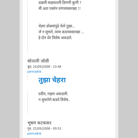
दाबली माझ्यातली ठिणगी कुणी ?
मी अता पसरेन वणव्यासारखा !!
चेहरा डोळ्यांपुढे येतो तुझा...
जे न सुचले, त्याच कडव्यासारखा ...
हे दोन शेर विशेष आवडले.
सोनाली जोशी
बुध, 24/09/2008 - 23:48
permalink
तुझा चेहरा
प्रदीप, गझल आवडली.
न सुचलेले कडवे विशेष..
भूषण कटककर
गुरु, 25/09/2008 - 09:53
permalink