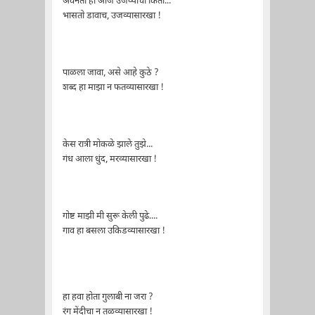
अवनती ही आज उजव्याची किती...
भासतो डावाच, उजव्यासारखा !
पाळला जावा, असे आहे कुठे ?
शब्द हा माझा न फतव्यासारखा !
केस रात्री मोकळे झाले तुझे...
गंध आला धुंद, मरव्यासारखा !
गोष्ट माझी मी सुरू केली पुढे....
गाव हा बसला उकिडव्यासारखा !
हा हवा होता गुलाबी ना जरा ?
रंग मेंदीचा न तळव्यासारखा !