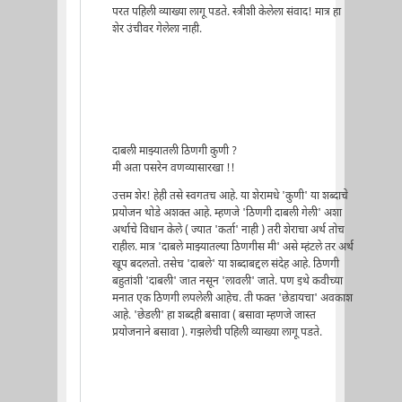
परत पहिली व्याख्या लागू पडते. स्त्रीशी केलेला संवाद! मात्र हा
शेर उंचीवर गेलेला नाही.
दाबली माझ्यातली ठिणगी कुणी ?
मी अता पसरेन वणव्यासारखा !!
उत्तम शेर! हेही तसे स्वगतच आहे. या शेरामधे 'कुणी' या शब्दाचे
प्रयोजन थोडे अशक्त आहे. म्हणजे 'ठिणगी दाबली गेली' अशा
अर्थाचे विधान केले ( ज्यात 'कर्ता' नाही ) तरी शेराचा अर्थ तोच
राहील. मात्र 'दाबले माझ्यातल्या ठिणगीस मी' असे म्हंटले तर अर्थ
खूप बदलतो. तसेच 'दाबले' या शब्दाबद्दल संदेह आहे. ठिणगी
बहुतांशी 'दाबली' जात नसून 'लावली' जाते. पण इथे कवीच्या
मनात एक ठिणगी लपलेली आहेच. ती फक्त 'छेडायचा' अवकाश
आहे. 'छेडली' हा शब्दही बसावा ( बसावा म्हणजे जास्त
प्रयोजनाने बसावा ). गझलेची पहिली व्याख्या लागू पडते.