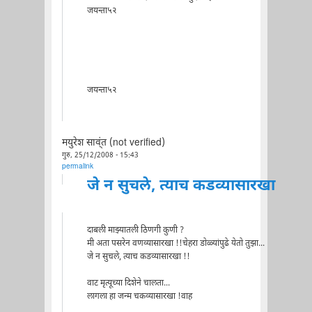
जयन्ता५२
जयन्ता५२
मयुरेश साव्ंत (not verified)
गुरु, 25/12/2008 - 15:43
permalink
जे न सुचले, त्याच कडव्यासारखा
दाबली माझ्यातली ठिणगी कुणी ?
मी अता पसरेन वणव्यासारखा !!चेहरा डोळ्यांपुढे येतो तुझा...
जे न सुचले, त्याच कडव्यासारखा !!
वाट मृत्यूच्या दिशेने चालता...
लागला हा जन्म चकव्यासारखा !वाह