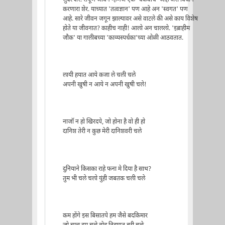
सुंदर शेर. संपूर्ण जीवन म्हणजे एक 'चकवाच' आहे असे विधान
करणारा शेर. याच्यात 'तत्वज्ञान' पण आहे अन 'स्वगत' पण
आहे. सारे जीवन जगून झाल्यावर असे वाटले की असे काय विशेष
होते या जीवनात? काहीच नाही! आलो अन चाललो. 'इब्राहीम
जौक' या गालीबच्या 'काव्यस्पर्धका'च्या ओळी आठवतात.
लायी हयात आये कजा ले चली चले
अपनी खुषी न आये न अपनी खुषी चले!
नाजॉ न हो खिरदपे, जो होना है वो ही हो
दानिश तेरी न कुछ मेरी दानिशवरी चले
दुनियाने किसका राहे फना मे दिया है साथ?
तुम भी चले चलो युंही जबतक चली चले
कम होंगे इस बिसातपे हम जैसे बदकिमार