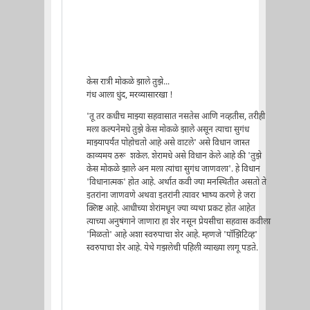
केस रात्री मोकळे झाले तुझे...
गंध आला धुंद, मरव्यासारखा !
'तू तर कधीच माझ्या सहवासात नसतेस आणि नव्हतीस, तरीही
मला कल्पनेमधे तुझे केस मोकळे झाले असून त्याचा सुगंध
माझ्यापर्यंत पोहोचतो आहे असे वाटले' असे विधान जास्त
काव्यमय ठरू शकेल. शेरामधे असे विधान केले आहे की 'तुझे
केस मोकळे झाले अन मला त्यांचा सुगंध जाणवला'. हे विधान
'विधानात्मक' होत आहे. अर्थात कवी ज्या मनस्थितीत असतो ते
इतरांना जाणवणे अथवा इतरांनी त्यावर भाष्य करणे हे जरा
क्लिष्ट आहे. आधीच्या शेरांमधून ज्या व्यथा प्रकट होत आहेत
त्याच्या अनुषंगाने जाणारा हा शेर नसून प्रेयसीचा सहवास कवीला
'मिळतो' आहे अशा स्वरुपाचा शेर आहे. म्हणजे 'पॉझिटिव्ह'
स्वरुपाचा शेर आहे. येथे गझलेची पहिली व्याख्या लागू पडते.