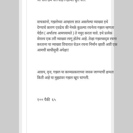
जो चाल हम चले वोह निहायत बुरी चले.
वाचकांनो, गझलेच्या आम्हाला ज्ञात असलेल्या व्याख्या इथे
देण्याचे कारण एवढेच की नेमके कुठल्या रचनेला गझल म्हणता
येईल ( अर्थातच आमच्यामते ) ते नमूद करता यावे. इथे प्रत्येक
शेराला एक तरी व्याख्या लागू होतेच आहे. तेव्हा गझलसदृश रचना
करताना या व्याख्या विचारात घेऊन रचना निर्मान व्हावी अशी एक
आमची साधीसुधी अपेक्षा!
आशय, वृत्त, गझल या काव्यप्रकाराच्या जवळ जाण्याची क्षमता
किती आहे या मुद्द्यांवर गझल खूप चांगली.
१०० पैकी ६५