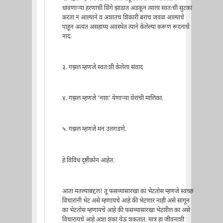
धावणार्‍या हरणाची शिंगे झाडात अडकून त्याला स्वतःची सुटका
करता न आल्याने व अशातच शिकारी बराच जवळ आल्याचे
पाहून अत्यंत असहाय्य अवस्थेत त्याने केलेल्या करूण रूदनाचे
नाद.
३. गझल म्हणजे स्वतःशी केलेला संवाद
४. गझल म्हणजे 'नशा' येणार्‍या शेरांची मालिका.
५. गझल म्हणजे मन उलगडणे.
हे विविध दृष्टीकोन आहेत.
आता मतल्याबद्दल! तू फसव्यासारखा का भेटतोस म्हणजे स्वच्छ
विचारांनी भेट असे म्हणायचे आहे की भेटणार नाही असे सांगून
का भेटतोस म्हणायचे आहे की फसव्यासारखा भेटशील का असे
विचारायचे आहे अशा शंका येऊ शकतात. मात्र हा जीवनाशी