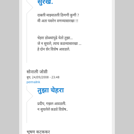
सुरेख.
दाबली माझ्यातली ठिणगी कुणी ?
मी अता पसरेन वणव्यासारखा !!
चेहरा डोळ्यांपुढे येतो तुझा...
जे न सुचले, त्याच कडव्यासारखा ...
हे दोन शेर विशेष आवडले.
सोनाली जोशी
बुध, 24/09/2008 - 23:48
permalink
तुझा चेहरा
प्रदीप, गझल आवडली.
न सुचलेले कडवे विशेष..
भूषण कटककर