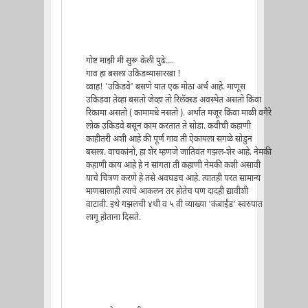
गोष्ट माझी मी सुरू केली पुढे....
गाव हा बसला उकिडव्यासारखा !
व्वाह! 'उकिडवे' बसणे यात एक मोठा अर्थ आहे. माणूस
उकिडवा तेव्हा बसतो जेव्हा तो रिलॅक्स्ड अवस्थेत असतो किंवा
रिकामा असतो ( कामामधे नसतो ). अर्थात मजूर किंवा माळी वगैरे
लोक उकिडवे बसून काम करतात ते सोडा. कवीची कहाणी
काहीतरी अशी आहे की पूर्ण गाव ती ऐकायला सगळे सोडुन
बसला. वाचकांनो, हा शेर म्हणजे जातिवंत गझल-शेर आहे. नेमकी
कहाणी काय आहे हे न सांगता ती कहाणी नेमकी कशी असावी
याचे चित्रण करणे हे तसे अवघडच आहे. त्यातही परत सामान्य
माणसालाही त्याचे आकलन तर होतेच पण दादही द्यावीशी
वाटावी. इथे गझलची ४थी व ५ वी व्याख्या 'कंबाईंड' स्वरुपात
लागू होताना दिसते.