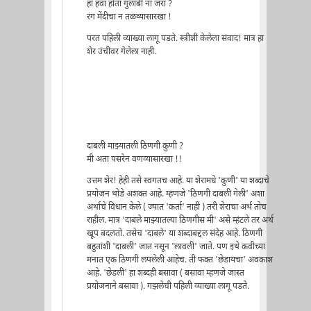
हा हवा होता गुलाबी ना जरा ?
रंग मेंदीचा न तळव्यासारखा !
परत पहिली व्याख्या लागू पडते. स्त्रीशी केलेला संवाद! मात्र हा
शेर उंचीवर गेलेला नाही.
दाबली माझ्यातली ठिणगी कुणी ?
मी अता पसरेन वणव्यासारखा !!
उत्तम शेर! हेही तसे स्वगतच आहे. या शेरामधे 'कुणी' या शब्दाचे
प्रयोजन थोडे अशक्त आहे. म्हणजे 'ठिणगी दाबली गेली' अशा
अर्थाचे विधान केले ( ज्यात 'कर्ता' नाही ) तरी शेराचा अर्थ तोच
राहील. मात्र 'दाबले माझ्यातल्या ठिणगीस मी' असे म्हंटले तर अर्थ
खूप बदलतो. तसेच 'दाबले' या शब्दाबद्दल संदेह आहे. ठिणगी
बहुतांशी 'दाबली' जात नसून 'लावली' जाते. पण इथे कवीच्या
मनात एक ठिणगी लपलेली आहेच. ती फक्त 'छेडायचा' अवकाश
आहे. 'छेडली' हा शब्दही बसावा ( बसावा म्हणजे जास्त
प्रयोजनाने बसावा ). गझलेची पहिली व्याख्या लागू पडते.