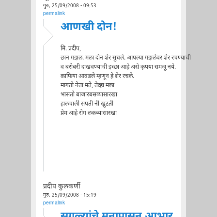
गुरु, 25/09/2008 - 09:53
permalink
आणखी दोन!
मि. प्रदीप,
छान गझल. मला दोन शेर सुचले. आपल्या गझलेवर शेर रचण्याची
व बरोबरी दाखवण्याची इच्छा आहे असे कृपया समजू नये.
काफिया आवडले म्हणून हे शेर रचले.
मागतो नेता मते, तेव्हा मला
भासतो बाजारबसव्यासारखा
हालचाली संपती नी खुंटती
प्रेम आहे रोग लकव्यासारखा
प्रदीप कुलकर्णी
गुरु, 25/09/2008 - 15:19
permalink
सगळ्यांचे मनापासून आभार...