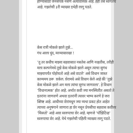
होण्यासाठी जनसंपर्क नसणे अत्यावश्यक आहे. हेही तसे स्वगतच
आहे. गझलेची ३री व्याख्या इथेही लागू पडते.
केस रात्री मोकळे झाले तुझे...
गंध आला धुंद, मरव्यासारखा !
'तू तर कधीच माझ्या सहवासात नसतेस आणि नव्हतीस, तरीही
मला कल्पनेमधे तुझे केस मोकळे झाले असून त्याचा सुगंध
माझ्यापर्यंत पोहोचतो आहे असे वाटले' असे विधान जास्त
काव्यमय ठरू शकेल. शेरामधे असे विधान केले आहे की 'तुझे
केस मोकळे झाले अन मला त्यांचा सुगंध जाणवला'. हे विधान
'विधानात्मक' होत आहे. अर्थात कवी ज्या मनस्थितीत असतो ते
इतरांना जाणवणे अथवा इतरांनी त्यावर भाष्य करणे हे जरा
क्लिष्ट आहे. आधीच्या शेरांमधून ज्या व्यथा प्रकट होत आहेत
त्याच्या अनुषंगाने जाणारा हा शेर नसून प्रेयसीचा सहवास कवीला
'मिळतो' आहे अशा स्वरुपाचा शेर आहे. म्हणजे 'पॉझिटिव्ह'
स्वरुपाचा शेर आहे. येथे गझलेची पहिली व्याख्या लागू पडते.