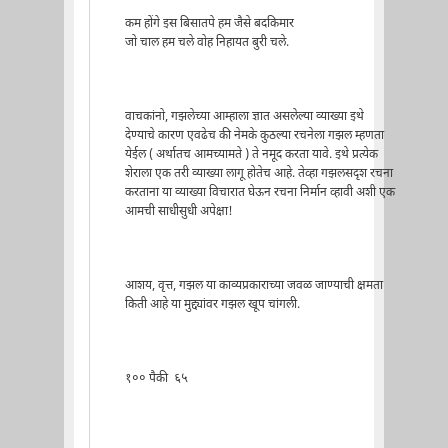
कम होंगे इस बिसातपे हम जैसे बदकिमार
जो चाल हम चले वोह निहायत बुरी चले.
वाचकांनो, गझलेच्या आम्हाला ज्ञात असलेल्या व्याख्या इथे
देण्याचे कारण एवढेच की नेमके कुठल्या रचनेला गझल म्हणता
येईल ( अर्थातच आमच्यामते ) ते नमूद करता यावे. इथे प्रत्येक
शेराला एक तरी व्याख्या लागू होतेच आहे. तेव्हा गझलसदृश रचना
करताना या व्याख्या विचारात घेऊन रचना निर्मान व्हावी अशी एक
आमची साधीसुधी अपेक्षा!
आशय, वृत्त, गझल या काव्यप्रकाराच्या जवळ जाण्याची क्षमता
किती आहे या मुद्द्यांवर गझल खूप चांगली.
१०० पैकी ६५