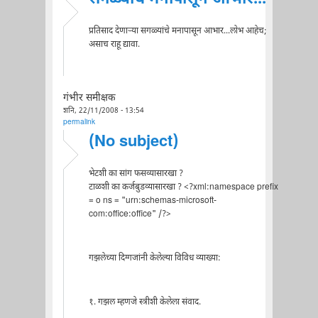
प्रतिसाद देणाऱ्या सगळ्यांचे मनापासून आभार...लोभ आहेच;
असाच राहू द्यावा.
गंभीर समीक्षक
शनि, 22/11/2008 - 13:54
permalink
(No subject)
भेटशी का सांग फसव्यासारखा ?
टाळशी का कर्जबुडव्यासारखा ? <?xml:namespace prefix
= o ns = "urn:schemas-microsoft-
com:office:office" /?>
गझलेच्या दिग्गजांनी केलेल्या विविध व्याख्या:
१. गझल म्हणजे स्त्रीशी केलेला संवाद.