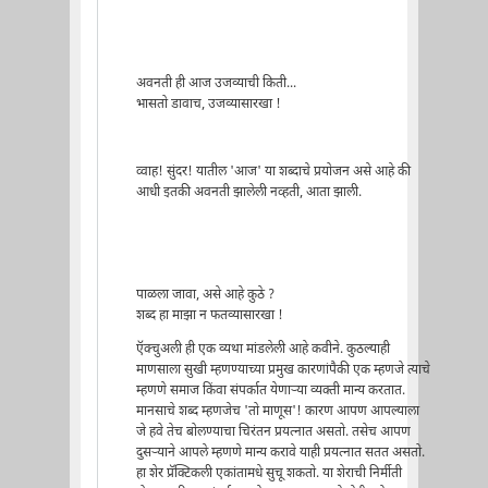
अवनती ही आज उजव्याची किती...
भासतो डावाच, उजव्यासारखा !
व्वाह! सुंदर! यातील 'आज' या शब्दाचे प्रयोजन असे आहे की
आधी इतकी अवनती झालेली नव्हती, आता झाली.
पाळला जावा, असे आहे कुठे ?
शब्द हा माझा न फतव्यासारखा !
ऍक्चुअली ही एक व्यथा मांडलेली आहे कवीने. कुठल्याही
माणसाला सुखी म्हणण्याच्या प्रमुख कारणांपैकी एक म्हणजे त्याचे
म्हणणे समाज किंवा संपर्कात येणार्‍या व्यक्ती मान्य करतात.
मानसाचे शब्द म्हणजेच 'तो माणूस'! कारण आपण आपल्याला
जे हवे तेच बोलण्याचा चिरंतन प्रयत्नात असतो. तसेच आपण
दुसर्‍याने आपले म्हणणे मान्य करावे याही प्रयत्नात सतत असतो.
हा शेर प्रॅक्टिकली एकांतामधे सुचू शकतो. या शेराची निर्मीती