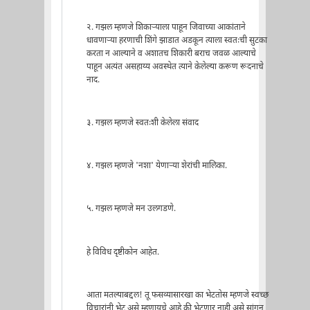
२. गझल म्हणजे शिकार्‍याला पाहून जिवाच्या आकांताने
धावणार्‍या हरणाची शिंगे झाडात अडकून त्याला स्वतःची सुटका
करता न आल्याने व अशातच शिकारी बराच जवळ आल्याचे
पाहून अत्यंत असहाय्य अवस्थेत त्याने केलेल्या करूण रूदनाचे
नाद.
३. गझल म्हणजे स्वतःशी केलेला संवाद
४. गझल म्हणजे 'नशा' येणार्‍या शेरांची मालिका.
५. गझल म्हणजे मन उलगडणे.
हे विविध दृष्टीकोन आहेत.
आता मतल्याबद्दल! तू फसव्यासारखा का भेटतोस म्हणजे स्वच्छ
विचारांनी भेट असे म्हणायचे आहे की भेटणार नाही असे सांगून