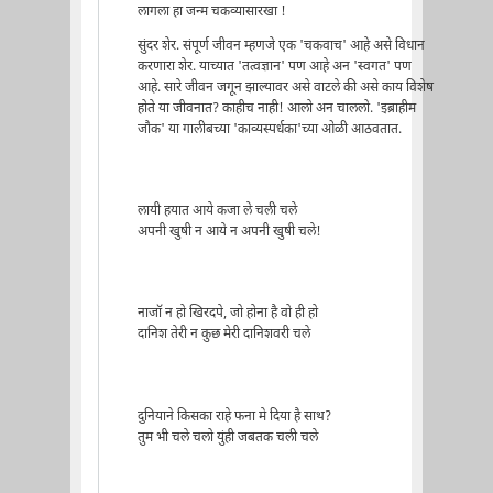
लागला हा जन्म चकव्यासारखा !
सुंदर शेर. संपूर्ण जीवन म्हणजे एक 'चकवाच' आहे असे विधान
करणारा शेर. याच्यात 'तत्वज्ञान' पण आहे अन 'स्वगत' पण
आहे. सारे जीवन जगून झाल्यावर असे वाटले की असे काय विशेष
होते या जीवनात? काहीच नाही! आलो अन चाललो. 'इब्राहीम
जौक' या गालीबच्या 'काव्यस्पर्धका'च्या ओळी आठवतात.
लायी हयात आये कजा ले चली चले
अपनी खुषी न आये न अपनी खुषी चले!
नाजॉ न हो खिरदपे, जो होना है वो ही हो
दानिश तेरी न कुछ मेरी दानिशवरी चले
दुनियाने किसका राहे फना मे दिया है साथ?
तुम भी चले चलो युंही जबतक चली चले