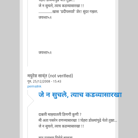
चेहरा डोळ्यांपुढे येतो तुझा...
जे न सुचले, त्याच कडव्यासारखा !!
...............खास 'प्रदीपस्पर्श' शेर! सुंदर गझल.
जयन्ता५२
जयन्ता५२
मयुरेश साव्ंत (not verified)
गुरु, 25/12/2008 - 15:43
permalink
जे न सुचले, त्याच कडव्यासारखा
दाबली माझ्यातली ठिणगी कुणी ?
मी अता पसरेन वणव्यासारखा !!चेहरा डोळ्यांपुढे येतो तुझा...
जे न सुचले, त्याच कडव्यासारखा !!