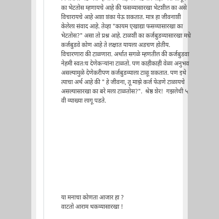
का भेटतोस म्हणायचे आहे की फसव्यासारखा भेटशील का असे
विचारायचे आहे अशा शंका येऊ शकतात. मात्र हा जीवनाशी
केलेला संवाद आहे. तेव्हा "कायम एखाद्या फसव्यासारखा का
भेटतोस?" असा तो प्रश्न आहे. टाळशी का कर्जबुडव्यासारखा मधे
कर्जबुडवे कोण आहे ते लक्षात यायला अडचण होतीय.
विचारणारा की टाळणारा. अर्थात सगळे म्हणतील की कर्जबुडवा
नेहमी स्वतःच देणेकर्‍यांना टाळतो. पण काहीकाही वेळा अनुभव
असल्यामुळे देणेकरीपण कर्जबुडव्याला टाळू शकतात. पण इथे
त्याचा अर्थ आहे की " हे जीवना, तू माझे कर्ज फेडणे टाळायचे
असल्यासारखा का बरे मला टाळतोस?". श्रेष्ठ शेर! गझलेची ५
वी व्याख्या लागू पडते.
या मनाचा कोणता आजार हा ?
वाटतो आराम थकव्यासारखा !