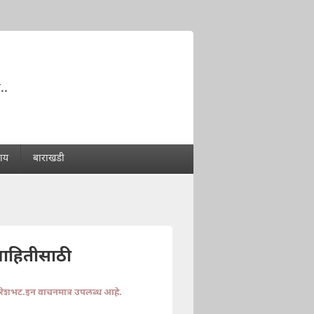
..
राय
बाराखडी
माहितीसाठी
ुरेशभट.इन वाचनमात्र उपलब्ध आहे.