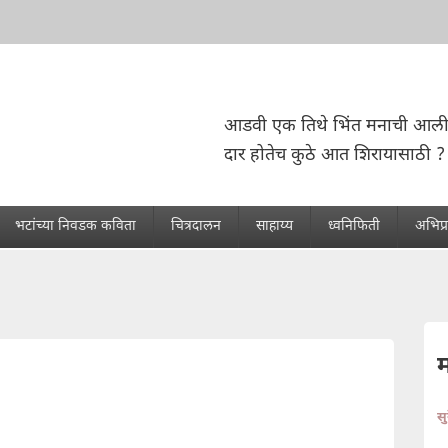
आडवी एक तिथे भिंत मनाची आली
दार होतेच कुठे आत शिरायासाठी ?
भटांच्या निवडक कविता
चित्रदालन
साहाय्य
ध्वनिफिती
अभिप्
स