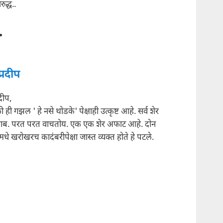
ुद्ध..
प्रदीप
रदीप,
ही गझल ' हे नसे थोडके' पेक्षाही उत्कृष्ट आहे. सर्व शेर
ाब. परत परत वाचतोय. एक एक शेर अफाट आहे. दोन
धे खरोखरच कादंबरीपेक्षा जास्त व्यक्त होते हे पटले.