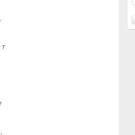
.
 ?`
?
.