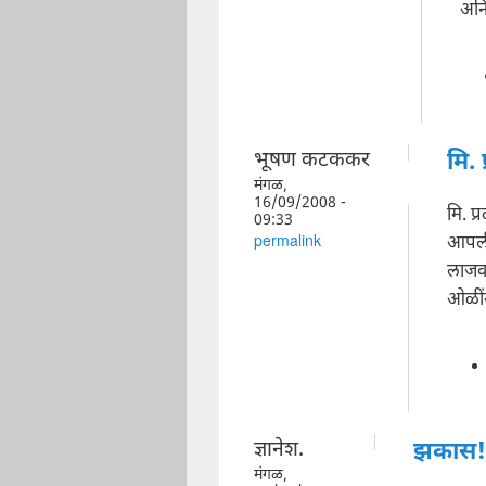
अनिर
भूषण कटककर
मि. 
मंगळ,
16/09/2008 -
मि. प्
09:33
आपली 
permalink
लाजव
ओळींम
ज्ञानेश.
झकास!
मंगळ,