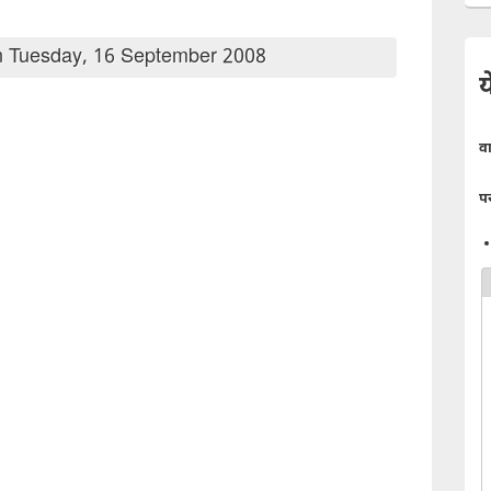
 Tuesday, 16 September 2008
य
व
प