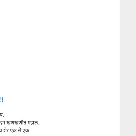
!!
िप,
दम खणखणीत गझल..
वच शेर एक से एक..