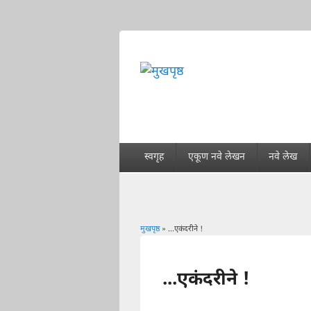
स्वगृह
एकूण नवे लेखन
नवे लेख
मुखपृष्ठ
» ...एकंदरीने !
You are here
...एकंदरीने !