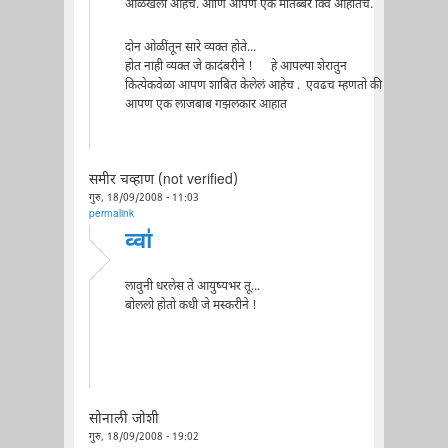
ओळखली आहेच. आणि आपण एक मातब्बर क्वि आहातच.
दोन ओळींतून सारे व्यक्त होते...
होत नाही व्यक्त जे कादंबरीने ! हे आपल्या शेरातुन
कित्येकवेळा आपण शाबित केलेलं आहेच . एवढच म्हणतो की
आपण एक लाजबाब गझलकार आहात
समीर चव्हाण (not verified)
गुरु, 18/09/2008 - 11:03
permalink
व्वा॑
लावुनी धरलेस ते आयुष्यभर तू...
बोललो होतो कधी जे मस्करीने !
सोनाली जोशी
गुरु, 18/09/2008 - 19:02