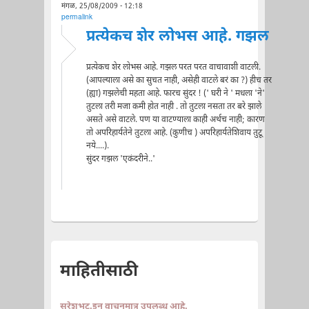
मंगळ, 25/08/2009 - 12:18
permalink
प्रत्येकच शेर लोभस आहे. गझल
प्रत्येकच शेर लोभस आहे. गझल परत परत वाचावाशी वाटली.
(आपल्याला असे का सुचत नाही, असेही वाटले बरं का ?) हीच तर
(ह्या) गझलेची महता आहे. फारच सुंदर ! (' घरी ने ' मधला 'ने'
तुटला तरी मजा कमी होत नाही . तो तुटला नसता तर बरे झाले
असते असे वाटले. पण या वाटण्याला काही अर्थच नाही; कारण
तो अपरिहार्यतेने तुटला आहे. (कुणीच ) अपरिहार्यतेशिवाय तुटू
नये....).
सुंदर गझल 'एकंदरीने..'
माहितीसाठी
सुरेशभट.इन वाचनमात्र उपलब्ध आहे.