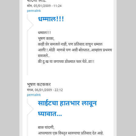
चांदणी लाड.
सोम, 05/01/2009 - 11:24
permalink
धम्माल!!!
धम्माल!!!
भूषण काका,
काही शेर समजले नाही, पण प्रतिसाद वाचुन धम्माल
आली!!.मोठी माणसे पण अशी बोलतात..आम्हांला प्रथमच
समजले..
की दु:ख या जगाच्या डोळ्यात फार येते..वा!!
भूषण कटककर
मंगळ, 06/01/2009 - 22:12
permalink
साईटचा हातभार लावून
घ्यावात...
बाळ चांदणी,
आपल्याला एक विस्तृत स्वरुपाचा प्रतिसाद देत आहे.