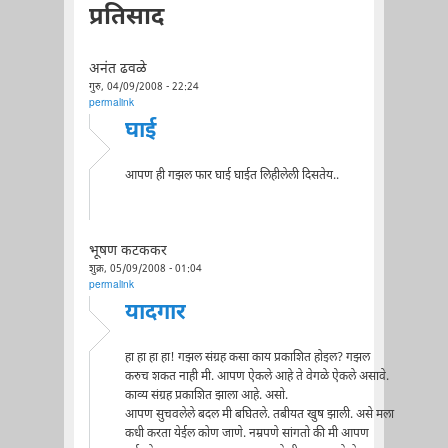
प्रतिसाद
अनंत ढवळे
गुरु, 04/09/2008 - 22:24
permalink
घाई
आपण ही गझल फार घाई घाईत लिहीलेली दिसतेय..
भूषण कटककर
शुक्र, 05/09/2008 - 01:04
permalink
यादगार
हा हा हा हा! गझल संग्रह कसा काय प्रकाशित होइल? गझल
करुच शकत नाही मी. आपण ऐकले आहे ते वेगळे ऐकले असावे.
काव्य संग्रह प्रकाशित झाला आहे. असो.
आपण सुचवलेले बदल मी बघितले. तबीयत खुष झाली. असे मला
कधी करता येईल कोण जाणे. नम्रपणे सांगतो की मी आपण