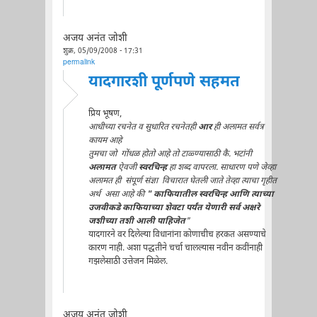
अजय अनंत जोशी
शुक्र, 05/09/2008 - 17:31
permalink
यादगारशी पूर्णपणे सहमत
प्रिय भूषण,
आधीच्या रचनेत व सुधारित रचनेतही
आर
ही अलामत सर्वत्र
कायम आहे
तुमचा जो गोंधळ होतो आहे तो टाळ्ण्यासाठी कै. भटांनी
अलामत
ऐवजी
स्वरचिन्ह
हा शब्द वापरला. साधारण पणे जेव्हा
अलामत ही संपूर्ण संज्ञा विचारात घेतली जाते तेव्हा त्याचा गृहीत
अर्थ असा आहे की
" काफियातील स्वरचिन्ह आणि त्याच्या
उजवीकडे काफियाच्या शेवटा पर्यंत येणारी सर्व अक्षरे
जशीच्या तशी आली पाहिजेत
"
यादगारने वर दिलेल्या विधानांना कोणाचीच हरकत असण्याचे
कारण नाही. अशा पद्धतीने चर्चा चालल्यास नवीन कवींनाही
गझलेसाठी उत्तेजन मिळेल.
अजय अनंत जोशी