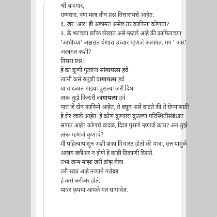
श्री यादगार,
धन्यवाद. पण मला तीन प्रश्न विचारायचे आहेत.
१. जर 'आर' ही अलामत असेल तर काफिया कोणता?
२. कै भटांच्या वरील लेखात असे म्हंटले आहे की काफियाच्या
'आधीच्या' अक्षरात येणारा उच्चार म्हणजे अलामत. मग ' आर'
अलामत कशी?
तिसरा प्रश्नः
हे का कुणी फुलांना सां
गायला
हवे
त्यांनी कसे रुतूंशी वा
गायला
हवे
या वादळात माझ्या पुसल्या जरी दिशा
तारू तुझे किनारी ला
गायला
हवे
यात जे दोन काफिये आहेत, ते बघून असे वाटते की ते घेण्यासाठी
हे शेर रचले आहेत. हे कोण कुणाला कुठल्या परिस्थितीसंबंधात
सांगत आहे? कोणचे वादळ, दिशा पुसणे म्हणजे काय? अन तुझे
तारू म्हणजे कुणाचे?
मी पहिल्यापासून अशी शंका विचारत होतो की मात्रा, वृत्त यामुळे
आशय क्लीअर न होणे हे काही ठिकाणी दिसते.
उभा जन्म माझा जरी वांझ गेला
तरी स्वप्न आहे नव्याने गरो
दर
हे कसे क्लीअर होते.
यावर कृपया आपले मत सांगावेत.