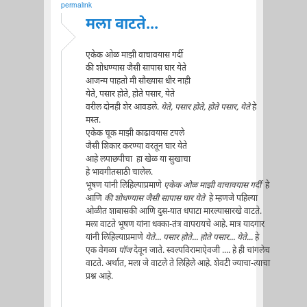
permalink
मला वाटते...
एकेक ओळ माझी वाचावयास गर्दी
की शोधण्यास जैसी सापास घार येते
आजन्म पाहतो मी सौख्यास धीर नाही
येते, पसार होते, होते पसार, येते
वरील दोनही शेर आवडले.
येते, पसार होते, होते पसार, येते
हे
मस्त.
एकेक चूक माझी काढावयास टपले
जैसी शिकार करण्या वरतून घार येते
आहे लपाछपीचा हा खेळ या सुखाचा
हे भावगीतसाठी चालेल.
भूषण यांनी लिहिल्याप्रमाणे
एकेक ओळ माझी वाचावयास गर्दी
हे
आणि
की शोधण्यास जैसी सापास घार येते
हे म्हणजे पहिल्या
ओळीत शाबासकी आणि दुस-यात धपाटा मारल्यासारखे वाटते.
मला वाटते भूषण यांना धक्का-तंत्र वापरायचे आहे. मात्र यादगार
यांनी लिहिल्याप्रमाणे
येते... पसार होते... होते पसार... येते...
हे
एक वेगळा
पॉज
देवून जाते. स्वल्पविरामाऐवजी .... हे ही चांगलेच
वाटते. अर्थात, मला जे वाटले ते लिहिले आहे. शेवटी ज्याचा-त्याचा
प्रश्न आहे.