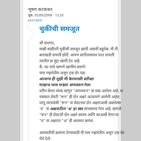
भूषण कटककर
शुक्र, 05/09/2008 - 13:20
permalink
चुकीची समजूत
श्री यादगार,
माझी काहीतरी चुकीची समजूत झाली असावी बहुतेक. मी ती
बाराखडी वाचली होती. आपण सांगीतल्यावर परत वाचली.
त्यातील हा मुद्दा खाली देत आहे.
कै. भट यांचे म्हणणे खालील प्रमाणे:
याच गझलेतील अजून एक शेर पहा.
आजन्म ही तुझी मी केल्यावरी प्रतीक्षा
माझाच भास माझ्या अंगावरून गेला
वरील शेरात यमक म्हणून "अंगावरून" हा शब्द आलेला आहे. या
यमकात शेवटी "रून" ही दोन अक्षरे अटळपणे आलेली आहेत.
परंतु त्याचवेळी "रून" या शेवटच्या दोन अक्षरांआधी असलेल्या
'व' या
अक्षरांतील 'अ' हा स्वर
सांभाळला गेला आहे. म्हणजे
"रून" ही शेवटची दोन अक्षरे कायम आणि त्याआधी येणाऱ्या
"व" या अक्षरात "अ" ही अलामत कायम.
अलामतीची कल्पना देण्यासाठी मी याच गझलेतील अजून एक शेर
येथे देतो-