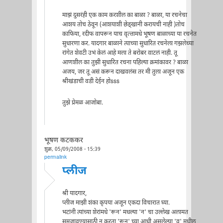
माझं दुसरंही एक काम करशील का बाळा ? बाळा, या रचनेचा
आशय तोच ठेवून (आशयाशी छेड्खानी करायची नाही )तोच
काफिया, रदीफ वापरून याच वृत्त्तामधे भूषण बाळाच्या या रचनेत
सुधारणा कर. यादगार बाळाने त्याच्या सुधारित रचनेला गझलेच्या
रांगेत शेवटी उभं केलं आहे मला ते बरोबर वाटलं नाही. तू
आणशील का तुझी सुधारित रचना पहिल्या क्रमांकावर ? बाळा
अजय, जर तू असं करून दाखवलंस तर मी तुला अजून एक
श्रीखंडाची वडी देईन होsss
तुझे प्रेमळ आजोबा.
भूषण कटककर
शुक्र, 05/09/2008 - 15:39
permalink
प्लीज
श्री यादगार,
प्लीज माझी शंका कृपया अजून एकदा विचारात घ्या.
भटांनी त्यांच्या शेरांमधे 'रून' मधल्या 'न' चा उल्लेख अलामत
समजावण्यासाठी न करता 'रून' च्या आधी असलेल्या 'व' मधील