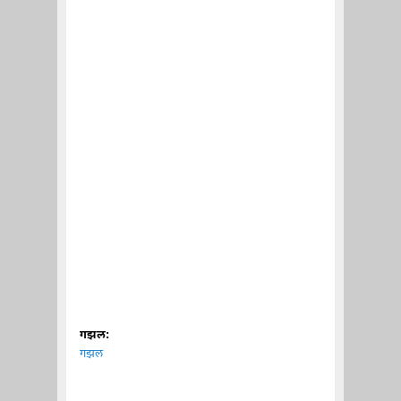
गझल:
गझल