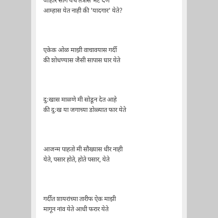
जाहीर सांग येथे तंत्रास भेट देणे
आम्हास येत नाही की 'यादगार' येते?
एकेक ओळ माझी वाचावयास गर्दी
की शोधण्यास जैसी सापास घार येते
दु:खास माळणे मी सोडून देत आहे
की दु:ख या जगाच्या डोळ्यात फार येते
आजन्म पाहतो मी सौख्यास धीर नाही
येते, पसार होते, होते पसार, येते
गर्दीत शायरांच्या तारीफ ऐक माझी
मागून नांव येते आधी फरार येते