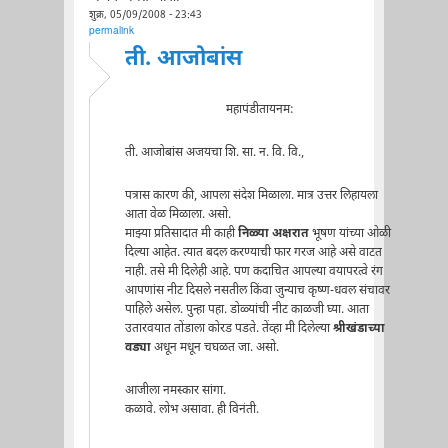
शुक्र, 05/09/2008 - 23:43
permalink
ती. आजोबांस
महापंडीतायनम:
ती. आजोबांस अजयचा शि. सा. न. वि. वि.,
पत्रास कारण की, आपला संदेश मिळाला. मात्र उत्तर लिहायला
आता वेळ मिळाला. असो.
माझ्या प्रतिसादात मी काही
निळ्या अक्षरात
भूषण यांच्या ओळी
दिल्या आहेत. त्यात बदल करण्याची फार गरज आहे असे वाटत
नाही. तसे मी दिलेही आहे. पण कदाचित आपल्या वयापरत्वे रंग
आपणांस नीट दिसले नसतील किंवा जुन्याच कृष्ण-धवल संचावर
पाहिले असेल. पुन्हा पहा. डोळ्यांची नीट काळजी घ्या. आता
उतारवयात तोंडाला कोरड पडते. तेंव्हा मी दिलेल्या
श्रीखंडाच्या
वड्या
अधून मधून चघळत जा. असो.
आजीला नमस्कार सांगा.
कळावे. लोभ असावा. ही विनंती.