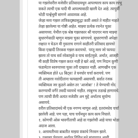
या गझलेवरील मजेशीर प्रतिसादामधून आपल्याला काय काय लाभू
शकते त्याची एक यादी मी आपल्यासाठी खाली देत आहे. त्यापुर्वी
थोडी पार्श्वभूमी सांगणे आवश्यक आहे.
जेव्हा मला गझल तांत्रिकदृष्ट्यासुद्धा कशी असते ते माहीत नव्हते
तेव्हा झालेल्या या गोष्टी आहेत. माझ्या प्रत्येक रचनेत चुका
असायच्या. येथील एक श्रेष्ठ गझलकार श्री यादगार मला माझ्या
सुधारणेसाठी म्हणुन माझ्या चुका सांगायचे. सुधारणांची अपेक्षा
लक्षात न घेऊन मी नुसताच रागाने काहीतरी प्रतिसाद द्यायचो
किंवा एखादी तिरकस गझल करायचो. परंतू मला जो फायदा
झाला तो याच सर्व लोकांमुळे व याच साईटमुळे. अर्थात, आजही
मी काही विशेष गझल करत नाही हे खरे आहे, पण निदान कुणी
फंडामेंटल स्वरुपाच्या चुका तरी दाखवत नाही. आणखीन एक
व्यक्तिमत्व होते ६४ बिट्स! ते घनघोर चर्चा करायचे. पण
ती आम्हाला नवोदीतांना फायद्याची असायची. सर्वात रंजक
व्यक्तिमत्व जर कुठले असेल तर 'आजोबा' ! ते येण्याची नोंद
करण्याची वगैरे तसदी घ्यायचे नाहीत. लांबुनच तडाखे हाणायचे.
पण त्यांची शैली अत्यंत मजेशीर अन मुद्दे अर्थातच सुयोग्य
असायचे.
वरील प्रतिसादांमधे मी एक नगण्य माणूस आहे. इतरांमधेच चर्चा
झालेली आहे. पण पहा, याच चर्चेमधून काय काय निघाले.
१. कोणची ओळ भावगीताची आहे वा गझलेची आहे याचा थोडा
अंदाज आला.
२. अलामतीच्या बाबतीत माझ्या शंकांचे निरसन झाले.
३. एखाद्या शेराच्या अर्थावर विविध मते मांडण्यात आली.