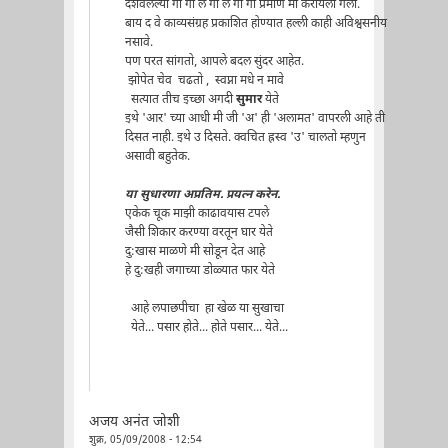
दर्शवलेल्या गा गा ल गा ल गा गा प्रमाणे मी करायला गेलो.
बाय द वे काव्यसंग्रह प्रकाशित होण्यात हल्ली काही अविश्वसनीय
नसावे.
पण परत सांगतो, आपले बदल सुंदर आहेत.
झोपेत चेव चढतो , स्वप्ना मधे न मावे
सत्यात तीच इच्छा अगदी
सुमार
येते
इथे 'आर' च्या आधी मी जी 'अ' ही 'अलामत' वापरली आहे ती
दिसत नाही. इथे उ दिसते. क्वचित ह्रस्व 'उ' चालतो म्हणुन
असावी बहुतेक.
या सुधारणा अप्रतिम. प्रयत्न करेन.
एकेक चूक माझी काढावयास टपले
जैसी शिकार करण्या वरतून घार येते
दु:खास माळणे मी सोडून देत आहे
हे दु:खही जगाच्या डोळ्यात फार येते
आहे लपाछपीचा हा खेळ या सुखाचा
येते... पसार होते... होते पसार... येते...
अजय अनंत जोशी
शुक्र, 05/09/2008 - 12:54