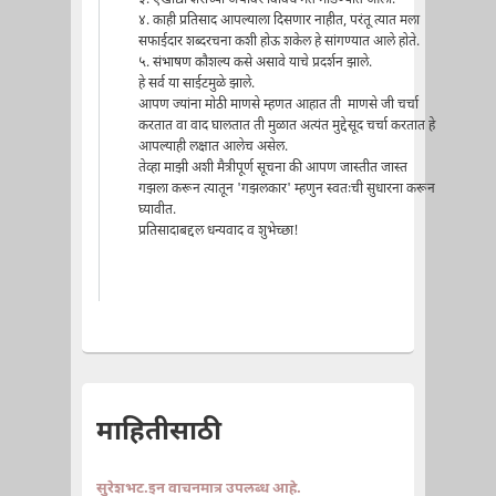
४. काही प्रतिसाद आपल्याला दिसणार नाहीत, परंतू त्यात मला
सफाईदार शब्दरचना कशी होऊ शकेल हे सांगण्यात आले होते.
५. संभाषण कौशल्य कसे असावे याचे प्रदर्शन झाले.
हे सर्व या साईटमुळे झाले.
आपण ज्यांना मोठी माणसे म्हणत आहात ती माणसे जी चर्चा
करतात वा वाद घालतात ती मुळात अत्यंत मुद्देसूद चर्चा करतात हे
आपल्याही लक्षात आलेच असेल.
तेव्हा माझी अशी मैत्रीपूर्ण सूचना की आपण जास्तीत जास्त
गझला करून त्यातून 'गझलकार' म्हणुन स्वतःची सुधारना करून
घ्यावीत.
प्रतिसादाबद्दल धन्यवाद व शुभेच्छा!
माहितीसाठी
सुरेशभट.इन वाचनमात्र उपलब्ध आहे.