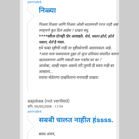
permalink
निळ्या
निळ्या निळ्या आणि निळ्या ओळी बदलायची गरज नाही असं
स्पष्ट्पणे कुठ दिलं आहेस ? दाखव बघू.
****वरील दोनही शेर आवडले.
येते, पसार होते, होते
पसार, येते
हे मस्त.
इथे फक्त दृष्टीची नाही तर दृष्टीकोनाची आवश्यकता आहे.
*आता मला फसवायला तुझा तो जुना प्रतिसाद संपादित करून
खट्याळपणा आणि लबाडी करू नकोस बरं का ?
आजोबा, आम्ही लहान असलो तरी तुमची ही सवय नाही बरं
आम्हाला...
वयाचा मोठेपणा दा़खविताना मनाचाही दाखवा.
aajobaa (not verified)
शनि, 06/09/2008 - 17:54
permalink
सबबी चालत नाहीत हंssss.
बाळा अजय,