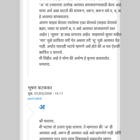
'अ' या उच्चाराचा उल्लेख अलामत समजावण्यासाठी केला आहे.
याचा अर्थ असा वाटतो की वापरून, धरून, करून मधे प, ध, क
हे अलामत सांभाळतात.
आपण माझ्या शेरावर रचलेल्या एका शेरामधे (माझ्या शेरांमधे
बहार, पसार या प्रमाणे ब, प असे अलामत सांभाळणारे स्वर
आहेत ) 'सुमार' हा शब्द वापरला आहेत. माझ्यामते सुमार मधील
'मार' मुळे काफिया जरी येत असला तरी 'सु' मुळे अलामत येत
नाही. अर्थात यावरही भटांचे म्हणणे असे होते की अ च्या ऐवजी
क्वचित उ चालतो.
मी लिहीत आहे ते योग्य की अयोग्य हे कृपया कळवावेत.
धन्यवाद.
भूषण कटककर
शुक्र, 05/09/2008 - 16:17
permalink
अ
श्री यादगार,
मी भटांचा तो उतारा पुन्हा वाचला. ते म्हणतात की 'अ' ही
अलामत आहे. अरून ही अलामत आहे असे म्हणलेले नाही. सॉरी
आपल्याला परत परत त्याच विषयाकडे वळवतोय म्हणुन.