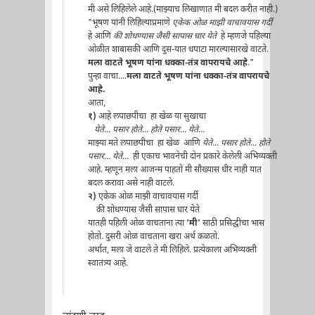
मी असे लिहिलेले आहे.(माझ्याच लिखाणात मी बदल करीत नाही.)
"भूषण यांनी लिहिल्याप्रमाणे
एकेक ओळ माझी वाचावयास गर्दी
हे आणि
की शोधण्यास जैसी सापास घार येते
हे म्हणजे पहिल्या
ओळीत शाबासकी आणि दुस-यात धपाटा मारल्यासारखे वाटते.
मला वाटते भूषण यांना धक्का-तंत्र वापरायचे आहे
."
पुन्हा वाचा....
मला वाटते भूषण यांना धक्का-तंत्र वापरायचे
आहे.
आता,
१)
आहे लपाछपीचा हा खेळ या सुखाचा
येते... पसार होते... होते पसार... येते...
माझ्या मते लपाछपीचा हा खेळ आणि
येते... पसार होते... होते
पसार... येते...
ही एकाच भावनेची दोन प्रकारे केलेली अभिव्यक्ती
आहे. म्हणून मला आजन्म पाहतो मी सौख्यास धीर नाही यात
बदल करावा असे नाही वाटले.
२)
एकेक ओळ माझी वाचावयास गर्दी
की शोधण्यास जैसी सापास घार येते
यातही पहिली ओळ वाचताना त्या
'मी'
साठी प्रसिद्धीचा भास
होतो. दुसरी ओळ वाचताना खरा अर्थ कळतो.
अर्थात, मला जे वाटले ते मी लिहिले. प्रत्येकाला अभिव्यक्ती
स्वातंत्र्य आहे.