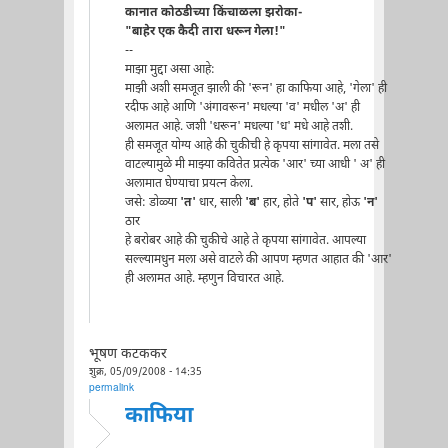
कानात कोठडीच्या किंचाळला झरोका-
"बाहेर एक कैदी तारा धरून गेला!"
--
माझा मुद्दा असा आहे:
माझी अशी समजूत झाली की 'रून' हा काफिया आहे, 'गेला' ही
रदीफ आहे आणि 'अंगावरून' मधल्या 'व' मधील 'अ' ही
अलामत आहे. जशी 'धरून' मधल्या 'ध' मधे आहे तशी.
ही समजूत योग्य आहे की चुकीची हे कृपया सांगावेत. मला तसे
वाटल्यामुळे मी माझ्या कवितेत प्रत्येक 'आर' च्या आधी ' अ' ही
अलामात घेण्याचा प्रयत्न केला.
जसे: डोळ्या
'त'
धार, साली
'ब'
हार, होते
'प'
सार, होऊ
'न'
ठार
हे बरोबर आहे की चुकीचे आहे ते कृपया सांगावेत. आपल्या
सल्ल्यामधुन मला असे वाटले की आपण म्हणत आहात की 'आर'
ही अलामत आहे. म्हणुन विचारत आहे.
भूषण कटककर
शुक्र, 05/09/2008 - 14:35
permalink
काफिया