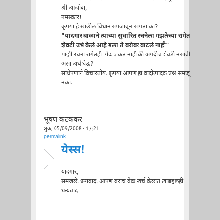
श्री आजोबा,
नमस्कार!
कृपया हे खालील विधान समजावून सांगता का?
"यादगार बाळाने त्याच्या सुधारित रचनेला गझलेच्या रांगेत
शेवटी उभं केलं आहे मला ते बरोबर वाटलं नाही"
माझी रचना रांगेतही येऊ शकत नाही की अगदीच शेवटी नसावी
असा अर्थ घेऊ?
साधेपणाने विचारतोय. कृपया आपण हा वादोत्पादक प्रश्न समजू
नका.
भूषण कटककर
शुक्र, 05/09/2008 - 17:21
permalink
येस्स!
यादगार,
समजले. धन्यवाद. आपण बराच वेळ खर्च केलात त्याबद्दलही
धन्यवाद.