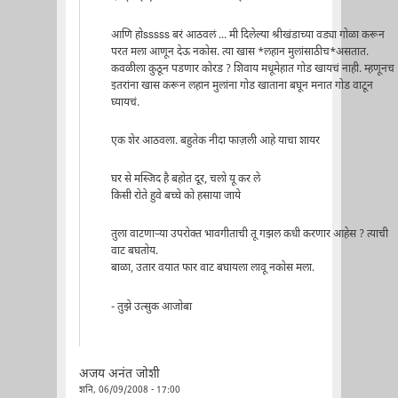
आणि होsssss बरं आठवलं ... मी दिलेल्या श्रीखंडाच्या वड्या गोळा करून
परत मला आणून देऊ नकोस. त्या खास *लहान मुलांसाठीच*असतात.
कवळीला कुठून पडणार कोरड ? शिवाय मधूमेहात गोड खायचं नाही. म्हणूनच
इतरांना खास करून लहान मुलांना गोड खाताना बघून मनात गोड वाटून
घ्यायचं.
एक शेर आठवला. बहुतेक नीदा फाज़ली आहे याचा शायर
घर से मस्जिद है बहोत दूर, चलो यू कर ले
किसी रोते हुवे बच्चे को हसाया जाये
तुला वाटणार्‍या उपरोक्त भावगीताची तू गझल कधी करणार आहेस ? त्याची
वाट बघतोय.
बाळा, उतार वयात फार वाट बघायला लावू नकोस मला.
- तुझे उत्सुक आजोबा
अजय अनंत जोशी
शनि, 06/09/2008 - 17:00