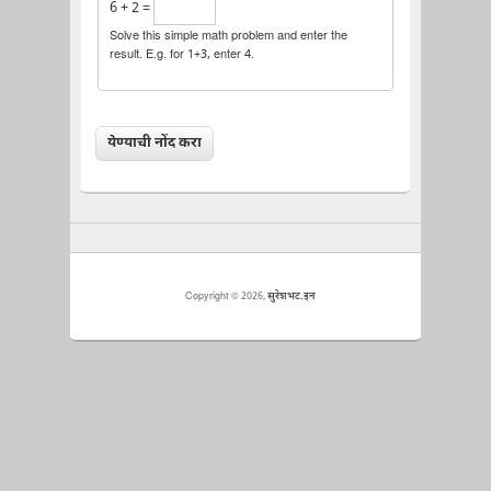
6 + 2 =
Solve this simple math problem and enter the
result. E.g. for 1+3, enter 4.
Copyright © 2026,
सुरेशभट.इन