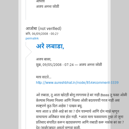
आपला
अजय अनन्त जोशी
आजोबा (not verified)
शनि, 06/09/2008 - 00:27
permalink
अरे लबाडा,
अजय बाळा,
शुक्र, 09/05/2008 - 07:24 — अजय अनन्त जोशी
मला वाटते...
http://www.sureshbhat.in/node/854#comment-3339
अरे लबाडा, तू आता खोटंही बोलू लागलास हे बरं नाही हंssss तू फक्त ओळी
केल्यास निळ्या निळ्या आणि निळ्या ओळी बदलायची गरज नाही असं
स्पष्ट्पणे कुठ दिलं आहेस ? दाखव बघू.
मला आता ४ डोळे आहे बरं का ? दोन चश्म्याचे आणि दोन माझे म्हणून
वाचायला अजिबात त्रास होत नाही. *आता मला फसवायला तुझा तो जुना
प्रतिसाद संपादित करून खट्याळपणा आणि लबाडी करू नकोस बरं का ?
देव (सर्व्हर)बघत असतो सग्गळं काही.