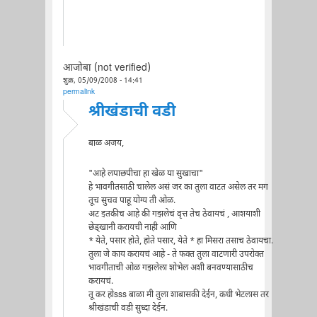
आजोबा (not verified)
शुक्र, 05/09/2008 - 14:41
permalink
श्रीखंडाची वडी
बाळ अजय,
"आहे लपाछपीचा हा खेळ या सुखाचा"
हे भावगीतसाठी चालेल असं जर का तुला वाटत असेल तर मग
तूच सुचव पाहू योग्य ती ओळ.
अट इतकीच आहे की गझलेचं वृत्त तेच ठेवायचं , आशयाशी
छेड्खानी करायची नाही आणि
* येते, पसार होते, होते पसार, येते * हा मिसरा तसाच ठेवायचा.
तुला जे काय करायचं आहे - ते फक्त तुला वाटणारी उपरोक्त
भावगीताची ओळ गझलेला शोभेल अशी बनवण्यासाठीच
करायचं.
तू कर होsss बाळा मी तुला शाबासकी देईन, कधी भेटलास तर
श्रीखंडाची वडी सुध्दा देईन.