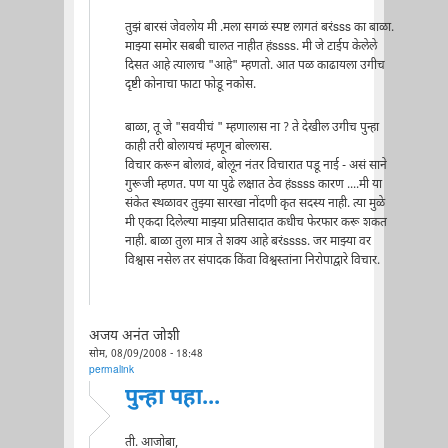
तुझं बारसं जेवलोय मी .मला सगळं स्पष्ट लागतं बरंsss का बाळा.
माझ्या समोर सबबी चालत नाहीत हंssss. मी जे टाईप केलेले
दिसत आहे त्यालाच "आहे" म्हणतो. आत पळ काढायला उगीच
दृष्टी कोनाचा फाटा फोडू नकोस.
बाळा, तू जे "सवयीचं " म्हणालास ना ? ते देखील उगीच पुन्हा
काही तरी बोलायचं म्हणून बोल्लास.
विचार करून बोलावं, बोलून नंतर विचारात पडू नाई - असं साने
गुरूजी म्हणत. पण या पुढे लक्षात ठेव हंssss कारण ....मी या
संकेत स्थळावर तुझ्या सारखा नोंदणी कृत सदस्य नाही. त्या मुळे
मी एकदा दिलेल्या माझ्या प्रतिसादात कधीच फेरफार करू शकत
नाही. बाळा तुला मात्र ते शक्य आहे बरंssss. जर माझ्या वर
विश्वास नसेल तर संपादक किंवा विश्वस्तांना निरोपाद्वारे विचार.
अजय अनंत जोशी
सोम, 08/09/2008 - 18:48
permalink
पुन्हा पहा...
ती. आजोबा,