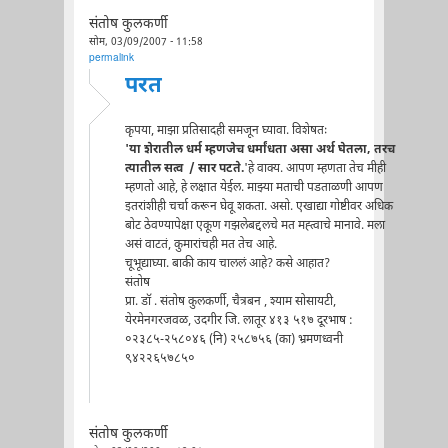
संतोष कुलकर्णी
सोम, 03/09/2007 - 11:58
permalink
परत
कृपया, माझा प्रतिसादही समजून घ्यावा. विशेषतः
'या शेरातील धर्म म्हणजेच धर्मांधता असा अर्थ घेतला, तरच
त्यातील सत्व / सार पटते.
'हे वाक्य. आपण म्हणता तेच मीही
म्हणतो आहे, हे लक्षात येईल. माझ्या मताची पडताळणी आपण
इतरांशीही चर्चा करून घेवू शकता. असो. एखाद्या गोष्टीवर अधिक
बोट ठेवण्यापेक्षा एकूण गझलेबद्दलचे मत मह्त्वाचे मानावे. मला
असं वाटतं, कुमारांचही मत तेच आहे.
चूभूद्याघ्या. बाकी काय चाललं आहे? कसे आहात?
संतोष
प्रा. डॉ . संतोष कुलकर्णी, चैत्रबन , श्याम सोसायटी,
येरमेनगरजवळ, उदगीर जि. लातूर ४१३ ५१७ दूरभाष :
०२३८५-२५८०४६ (नि) २५८७५६ (का) भ्रमणध्वनी
९४२२६५७८५०
संतोष कुलकर्णी