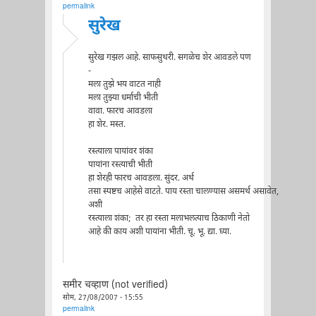
permalink
सुरेख
सुरेख गझल आहे. साफसुथरी. सगळेच शेर आवडले पण
-
मला तुझे भय वाटत नाही
मला तुझ्या धर्माची भीती
वावा. फारच आवडला
हा शेर. मस्त.
रस्त्याला पायांवर शंका
पायांना रस्त्याची भीती
हा शेरही फारच आवडला. सुंदर. अर्थ
तसा स्पष्टच आहेसे वाटते. पाय रस्ता चालण्यास असमर्थ असावेत,
अशी
रस्त्याला शंका; तर हा रस्ता मलाभलत्याच ठिकाणी नेतो
आहे की काय अशी पायांना भीती. चू. भू. द्या. घ्या.
समीर चव्हाण (not verified)
सोम, 27/08/2007 - 15:55
permalink