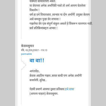
शक्यता सामावलेली असते.
या शेराच्या अनेक अर्थांपैकी नको तो अर्थ आपण घेतलेला
दिसतोय !
धर्म हा इथे विचारधारा ,स्वभाव या दोन अर्थांनी प्रयुक्त केलाय
असे समजुन पुन्हा शेर वाचावा !
गझलेचा शेर एक संपुर्ण संकुल असतो हे विसरून चालणार नाही.
सर्व प्रतिक्रियांबद्दल आभार !
केशवसुमार
रवि, 02/09/2007 - 19:13
permalink
वा वा!!
अनंतशेठ..
केवळ अप्रतिम गझल..सरळ साधी पण अनेक अर्थांनी
सजलेली..सुरेख..
नेहमी प्रमाणे आमचा दुसरा प्रतिसाद
इथे वाचा
(आपला चाहता) केशवसुमार.