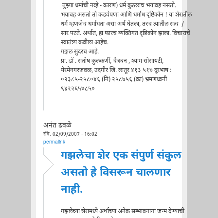
तुझ्या धर्माची नव्हे - कारण) धर्म कुठलाच भयावह नसतो.
भयावह असतो तो कडवेपणा आणि धर्मांध दृष्टिकोन ! या शेरातील
धर्म म्हणजेच धर्मांधता असा अर्थ घेतला, तरच त्यातील सत्व /
सार पटते. अर्थात, हा फारच व्यक्तिगत दृष्टिकोन झाला. विचाराचे
स्वातंत्र्य कवीला आहेच.
गझल सुंदरच आहे.
प्रा. डॉ . संतोष कुलकर्णी, चैत्रबन , श्याम सोसायटी,
येरमेनगरजवळ, उदगीर जि. लातूर ४१३ ५१७ दूरभाष :
०२३८५-२५८०४६ (नि) २५८७५६ (का) भ्रमणध्वनी
९४२२६५७८५०
अनंत ढवळे
रवि, 02/09/2007 - 16:02
permalink
गझलेचा शेर एक संपुर्ण संकुल
असतो हे विसरून चालणार
नाही.
गझलेच्या शेरामध्ये अर्थाच्या अनेक सम्भावनाना जन्म देण्याची