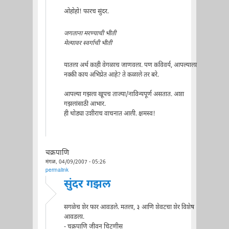
ओहोहो! फारच सुंदर.
जगताना मरण्याची भीती
मेल्यावर स्वर्गाची भीती
यातला अर्थ काही वेगळाच जाणवला. पण कविवर्य, आपल्याला
नक्की काय अभिप्रेत आहे? ते कळाले तर बरे.
आपल्या गझला खूपच ताज्या/नाविन्यपूर्ण असतात. अशा
गझलांसाठी आभार.
ही थोड्या उशीराच वाचनात आली. क्षमस्व!
चक्रपाणि
मंगळ, 04/09/2007 - 05:26
permalink
सुंदर गझल
सगळेच शेर फार आवडले. मतला, ३ आणि शेवटचा शेर विशेष
आवडला.
- चक्रपाणि जीवन चिटणीस