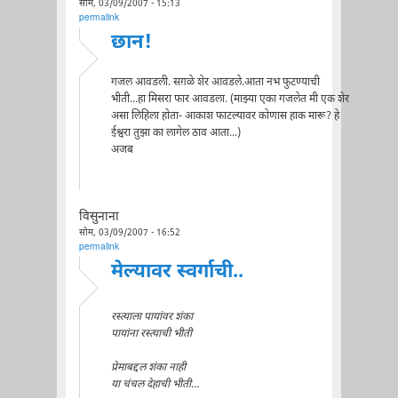
सोम, 03/09/2007 - 15:13
permalink
छान!
गजल आवडली. सग़ळे शेर आवडले.आता नभ फुटण्याची
भीती...हा मिसरा फार आवडला. (माझ्या एका गजलेत मी एक शेर
असा लिहिला होता- आकाश फाटल्यावर कोणास हाक मारू? हे
ईश्वरा तुझा का लागेल ठाव आता...)
अजब
विसुनाना
सोम, 03/09/2007 - 16:52
permalink
मेल्यावर स्वर्गाची..
रस्त्याला पायांवर शंका
पायांना रस्त्याची भीती
प्रेमाबद्दल शंका नाही
या चंचल देहाची भीती...