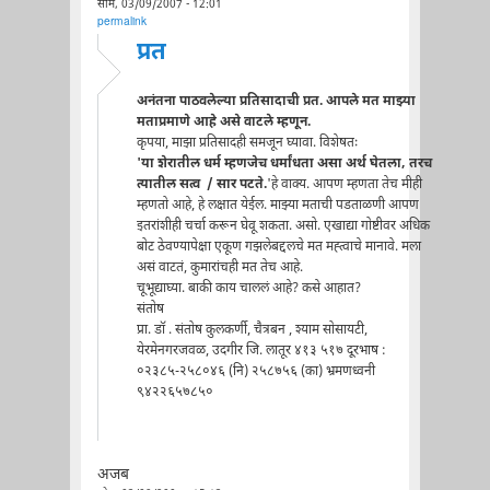
सोम, 03/09/2007 - 12:01
permalink
प्रत
अनंतना पाठवलेल्या प्रतिसादाची प्रत. आपले मत माझ्या
मताप्रमाणे आहे असे वाटले म्हणून.
कृपया, माझा प्रतिसादही समजून घ्यावा. विशेषतः
'या शेरातील धर्म म्हणजेच धर्मांधता असा अर्थ घेतला, तरच
त्यातील सत्व / सार पटते.
'हे वाक्य. आपण म्हणता तेच मीही
म्हणतो आहे, हे लक्षात येईल. माझ्या मताची पडताळणी आपण
इतरांशीही चर्चा करून घेवू शकता. असो. एखाद्या गोष्टीवर अधिक
बोट ठेवण्यापेक्षा एकूण गझलेबद्दलचे मत मह्त्वाचे मानावे. मला
असं वाटतं, कुमारांचही मत तेच आहे.
चूभूद्याघ्या. बाकी काय चाललं आहे? कसे आहात?
संतोष
प्रा. डॉ . संतोष कुलकर्णी, चैत्रबन , श्याम सोसायटी,
येरमेनगरजवळ, उदगीर जि. लातूर ४१३ ५१७ दूरभाष :
०२३८५-२५८०४६ (नि) २५८७५६ (का) भ्रमणध्वनी
९४२२६५७८५०
अजब