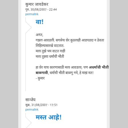
कुमार जावडेकर
गुरु, 30/08/2007 - 22:44
permalink
वा!
अनंत,
गझल आवडली. सगळेच शेर कुठलाही आडपडदा न ठेवता
लिहिल्यासारखे वाटतात.
मला तुझे भय वाटत नाही
मला तुझ्या धर्माची भीती
हा शेर याच कारणासाठी मला आवडला; पण
अधर्माची भीती
बाळगावी
, धर्माची भीती बाळगू नये, हे माझं मत!
- कुमार
सान्जेय
शुक्र, 31/08/2007 - 17:51
permalink
मस्त आह्रे!