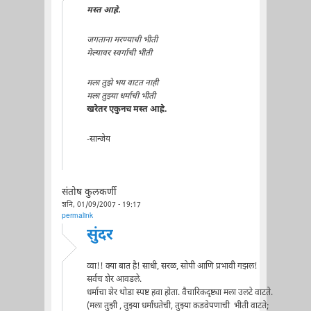
मस्त आह्रे.
जगताना मरण्याची भीती
मेल्यावर स्वर्गाची भीती
मला तुझे भय वाटत नाही
मला तुझ्या धर्माची भीती
खरेतर एकुनच मस्त आह्रे.
-सान्जेय
संतोष कुलकर्णी
शनि, 01/09/2007 - 19:17
permalink
सुंदर
व्वा!! क्या बात है! साधी, सरळ, सोपी आणि प्रभावी गझल!
सर्वच शेर आवडले.
धर्माचा शेर थोडा स्पष्ट हवा होता. वैचारिकदृष्ट्या मला उलटे वाटते.
(मला तुझी , तुझ्या धर्मांधतेची, तुझ्या कडवेपणाची भीती वाटते;