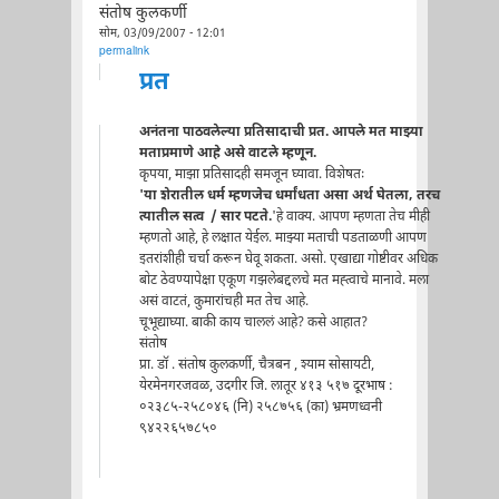
संतोष कुलकर्णी
सोम, 03/09/2007 - 12:01
permalink
प्रत
अनंतना पाठवलेल्या प्रतिसादाची प्रत. आपले मत माझ्या
मताप्रमाणे आहे असे वाटले म्हणून.
कृपया, माझा प्रतिसादही समजून घ्यावा. विशेषतः
'या शेरातील धर्म म्हणजेच धर्मांधता असा अर्थ घेतला, तरच
त्यातील सत्व / सार पटते.
'हे वाक्य. आपण म्हणता तेच मीही
म्हणतो आहे, हे लक्षात येईल. माझ्या मताची पडताळणी आपण
इतरांशीही चर्चा करून घेवू शकता. असो. एखाद्या गोष्टीवर अधिक
बोट ठेवण्यापेक्षा एकूण गझलेबद्दलचे मत मह्त्वाचे मानावे. मला
असं वाटतं, कुमारांचही मत तेच आहे.
चूभूद्याघ्या. बाकी काय चाललं आहे? कसे आहात?
संतोष
प्रा. डॉ . संतोष कुलकर्णी, चैत्रबन , श्याम सोसायटी,
येरमेनगरजवळ, उदगीर जि. लातूर ४१३ ५१७ दूरभाष :
०२३८५-२५८०४६ (नि) २५८७५६ (का) भ्रमणध्वनी
९४२२६५७८५०