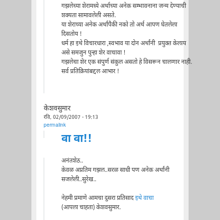
गझलेच्या शेरामध्ये अर्थाच्या अनेक सम्भावनाना जन्म देण्याची
शक्यता सामावलेली असते.
या शेराच्या अनेक अर्थांपैकी नको तो अर्थ आपण घेतलेला
दिसतोय !
धर्म हा इथे विचारधारा ,स्वभाव या दोन अर्थांनी प्रयुक्त केलाय
असे समजुन पुन्हा शेर वाचावा !
गझलेचा शेर एक संपुर्ण संकुल असतो हे विसरून चालणार नाही.
सर्व प्रतिक्रियांबद्दल आभार !
केशवसुमार
रवि, 02/09/2007 - 19:13
permalink
वा वा!!
अनंतशेठ..
केवळ अप्रतिम गझल..सरळ साधी पण अनेक अर्थांनी
सजलेली..सुरेख..
नेहमी प्रमाणे आमचा दुसरा प्रतिसाद
इथे वाचा
(आपला चाहता) केशवसुमार.