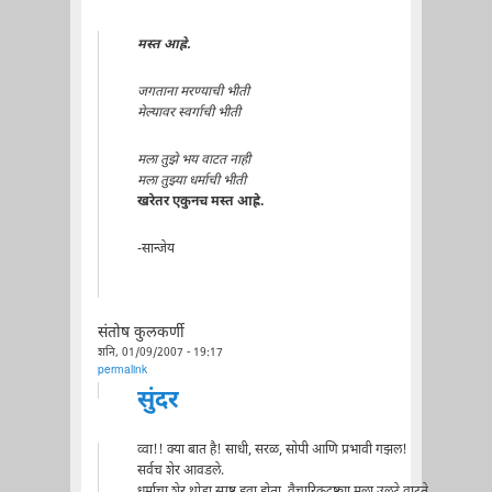
मस्त आह्रे.
जगताना मरण्याची भीती
मेल्यावर स्वर्गाची भीती
मला तुझे भय वाटत नाही
मला तुझ्या धर्माची भीती
खरेतर एकुनच मस्त आह्रे.
-सान्जेय
संतोष कुलकर्णी
शनि, 01/09/2007 - 19:17
permalink
सुंदर
व्वा!! क्या बात है! साधी, सरळ, सोपी आणि प्रभावी गझल!
सर्वच शेर आवडले.
धर्माचा शेर थोडा स्पष्ट हवा होता. वैचारिकदृष्ट्या मला उलटे वाटते.