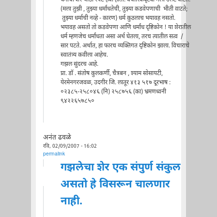
(मला तुझी , तुझ्या धर्मांधतेची, तुझ्या कडवेपणाची भीती वाटते;
तुझ्या धर्माची नव्हे - कारण) धर्म कुठलाच भयावह नसतो.
भयावह असतो तो कडवेपणा आणि धर्मांध दृष्टिकोन ! या शेरातील
धर्म म्हणजेच धर्मांधता असा अर्थ घेतला, तरच त्यातील सत्व /
सार पटते. अर्थात, हा फारच व्यक्तिगत दृष्टिकोन झाला. विचाराचे
स्वातंत्र्य कवीला आहेच.
गझल सुंदरच आहे.
प्रा. डॉ . संतोष कुलकर्णी, चैत्रबन , श्याम सोसायटी,
येरमेनगरजवळ, उदगीर जि. लातूर ४१३ ५१७ दूरभाष :
०२३८५-२५८०४६ (नि) २५८७५६ (का) भ्रमणध्वनी
९४२२६५७८५०
अनंत ढवळे
रवि, 02/09/2007 - 16:02
permalink
गझलेचा शेर एक संपुर्ण संकुल
असतो हे विसरून चालणार
नाही.