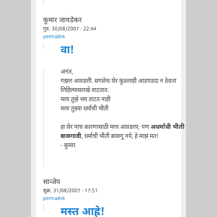
कुमार जावडेकर
गुरु, 30/08/2007 - 22:44
permalink
वा!
अनंत,
गझल आवडली. सगळेच शेर कुठलाही आडपडदा न ठेवता
लिहिल्यासारखे वाटतात.
मला तुझे भय वाटत नाही
मला तुझ्या धर्माची भीती
हा शेर याच कारणासाठी मला आवडला; पण
अधर्माची भीती
बाळगावी
, धर्माची भीती बाळगू नये, हे माझं मत!
- कुमार
सान्जेय
शुक्र, 31/08/2007 - 17:51
permalink
मस्त आह्रे!