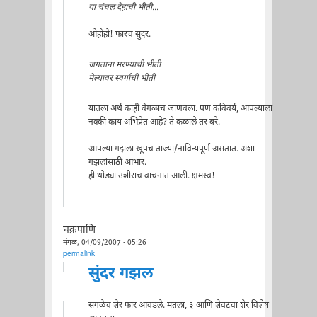
या चंचल देहाची भीती...
ओहोहो! फारच सुंदर.
जगताना मरण्याची भीती
मेल्यावर स्वर्गाची भीती
यातला अर्थ काही वेगळाच जाणवला. पण कविवर्य, आपल्याला
नक्की काय अभिप्रेत आहे? ते कळाले तर बरे.
आपल्या गझला खूपच ताज्या/नाविन्यपूर्ण असतात. अशा
गझलांसाठी आभार.
ही थोड्या उशीराच वाचनात आली. क्षमस्व!
चक्रपाणि
मंगळ, 04/09/2007 - 05:26
permalink
सुंदर गझल
सगळेच शेर फार आवडले. मतला, ३ आणि शेवटचा शेर विशेष