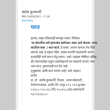
संतोष कुलकर्णी
सोम, 03/09/2007 - 11:58
permalink
परत
कृपया, माझा प्रतिसादही समजून घ्यावा. विशेषतः
'या शेरातील धर्म म्हणजेच धर्मांधता असा अर्थ घेतला, तरच
त्यातील सत्व / सार पटते.
'हे वाक्य. आपण म्हणता तेच मीही
म्हणतो आहे, हे लक्षात येईल. माझ्या मताची पडताळणी आपण
इतरांशीही चर्चा करून घेवू शकता. असो. एखाद्या गोष्टीवर अधिक
बोट ठेवण्यापेक्षा एकूण गझलेबद्दलचे मत मह्त्वाचे मानावे. मला
असं वाटतं, कुमारांचही मत तेच आहे.
चूभूद्याघ्या. बाकी काय चाललं आहे? कसे आहात?
संतोष
प्रा. डॉ . संतोष कुलकर्णी, चैत्रबन , श्याम सोसायटी,
येरमेनगरजवळ, उदगीर जि. लातूर ४१३ ५१७ दूरभाष :
०२३८५-२५८०४६ (नि) २५८७५६ (का) भ्रमणध्वनी
९४२२६५७८५०