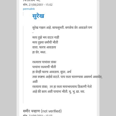
चित्तरंजन भट
सोम, 27/08/2007 - 15:02
permalink
सुरेख
सुरेख गझल आहे. साफसुथरी. सगळेच शेर आवडले पण
-
मला तुझे भय वाटत नाही
मला तुझ्या धर्माची भीती
वावा. फारच आवडला
हा शेर. मस्त.
रस्त्याला पायांवर शंका
पायांना रस्त्याची भीती
हा शेरही फारच आवडला. सुंदर. अर्थ
तसा स्पष्टच आहेसे वाटते. पाय रस्ता चालण्यास असमर्थ असावेत,
अशी
रस्त्याला शंका; तर हा रस्ता मलाभलत्याच ठिकाणी नेतो
आहे की काय अशी पायांना भीती. चू. भू. द्या. घ्या.
समीर चव्हाण (not verified)