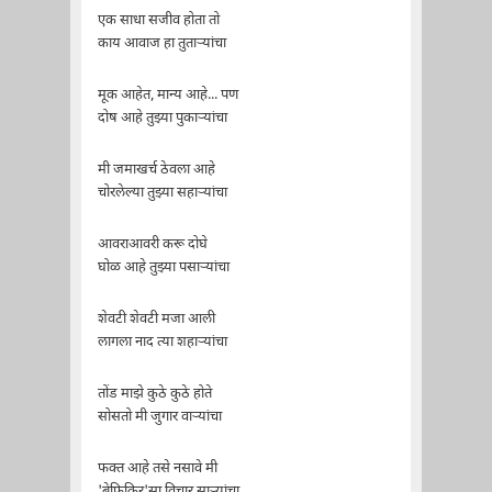
एक साधा सजीव होता तो
काय आवाज हा तुतार्‍यांचा
मूक आहेत, मान्य आहे... पण
दोष आहे तुझ्या पुकार्‍यांचा
मी जमाखर्च ठेवला आहे
चोरलेल्या तुझ्या सहार्‍यांचा
आवराआवरी करू दोघे
घोळ आहे तुझ्या पसार्‍यांचा
शेवटी शेवटी मजा आली
लागला नाद त्या शहार्‍यांचा
तोंड माझे कुठे कुठे होते
सोसतो मी जुगार वार्‍यांचा
फक्त आहे तसे नसावे मी
'बेफिकिर'सा विचार सार्‍यांचा