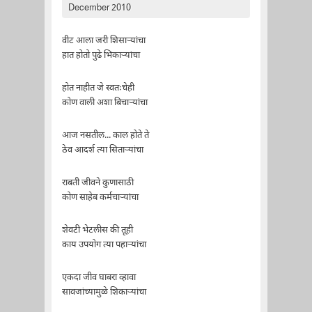
December 2010
वीट आला जरी शिसार्‍यांचा
हात होतो पुढे भिकार्‍यांचा
होत नाहीत जे स्वतःचेही
कोण वाली अशा बिचार्‍यांचा
आज नसतील... काल होते ते
ठेव आदर्श त्या सितार्‍यांचा
राबती जीवने कुणासाठी
कोण साहेब कर्मचार्‍यांचा
शेवटी भेटलीस की तूही
काय उपयोग त्या पहार्‍यांचा
एकदा जीव घाबरा व्हावा
सावजांच्यामुळे शिकार्‍यांचा