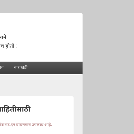
ाने
च होती !
राय
बाराखडी
माहितीसाठी
ुरेशभट.इन वाचनमात्र उपलब्ध आहे.