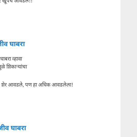
शेर खूपच आवडले!!
ीव घाबरा
ाबरा व्हावा
ुळे शिकार्‍यांचा
च शेर आवडले, पण हा अधिक आवडलेला!
जीव घाबरा