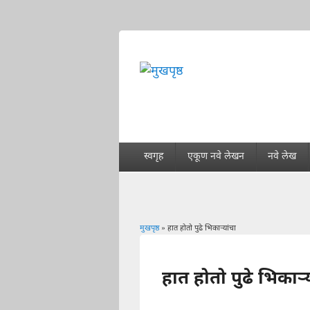
स्वगृह
एकूण नवे लेखन
नवे लेख
मुखपृष्ठ
» हात होतो पुढे भिकार्‍यांचा
You are here
हात होतो पुढे भिकार्‍