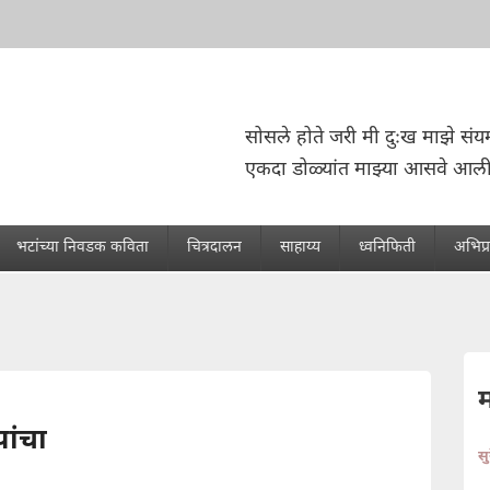
सोसले होते जरी मी दुःख माझे संयम
एकदा डोळ्यांत माझ्या आसवे आली
भटांच्या निवडक कविता
चित्रदालन
साहाय्य
ध्वनिफिती
अभिप्
यांचा
स