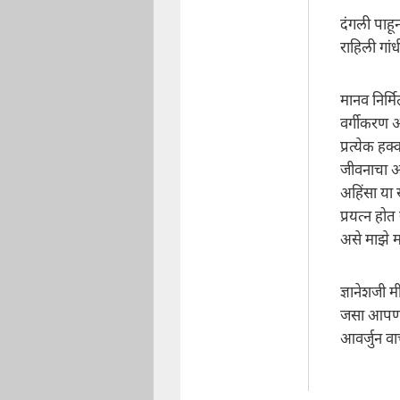
दंगली पाहू
राहिली गां
मानव निर्
वर्गीकरण आ
प्रत्येक ह
जीवनाचा अ
अहिंसा या 
प्रयत्न ह
असे माझे 
ज्ञानेशजी 
जसा आपण ल
आवर्जुन वा