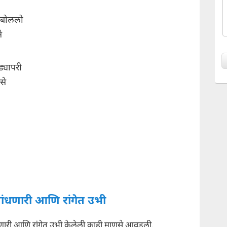
 बोललो
े
ड्यापरी
से
ांधणारी आणि रांगेत उभी
धणारी आणि रांगेत उभी केलेली काही माणसे आवडली.