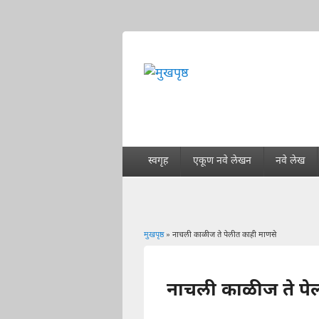
स्वगृह
एकूण नवे लेखन
नवे लेख
मुखपृष्ठ
» नाचली काळीज ते पेलीत काही माणसे
You are here
नाचली काळीज ते पे