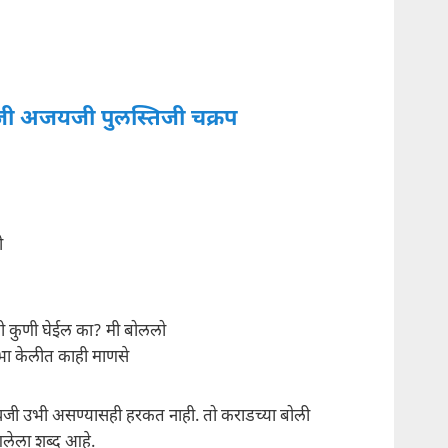
ी अजयजी पुलस्तिजी चक्रप
ी
 कुणी घेईल का? मी बोललो
े उभा केलीत काही माणसे
वजी उभी असण्यासही हरकत नाही. तो कराडच्या बोली
आलेला शब्द आहे.