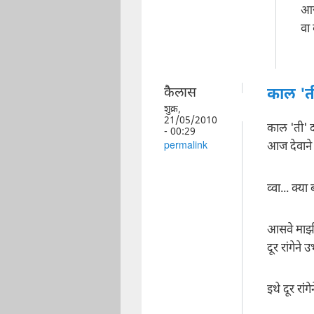
आज
वा
कैलास
काल 'ती
शुक्र,
21/05/2010
काल 'ती' द
- 00:29
आज देवाने
permalink
व्वा... क्या
आसवे माझी
दूर रांगेन
इथे दूर रां