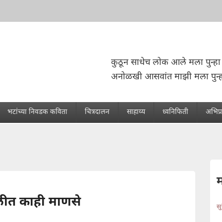
कुठून साधेच लोक आले मला पुन्हा 
अनोळखी आसवांत माझी मला पुन्
भटांच्या निवडक कविता
चित्रदालन
साहाय्य
ध्वनिफिती
अभिप्
लीत काही माणसे
स