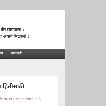
धीर द्यावयाला ?
हा आसवे मिळाली !
राय
बाराखडी
माहितीसाठी
ुरेशभट.इन वाचनमात्र उपलब्ध आहे.