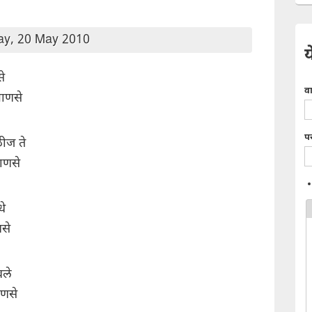
ay, 20 May 2010
य
े
व
माणसे
प
ळीज ते
ाणसे
धे
णसे
वले
ाणसे