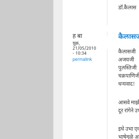
डॉ.कैलास
ह बा
कैलासज
शुक्र,
21/05/2010
कैलासजी
- 10:34
अजयजी
permalink
पुलस्तिजी
चक्रपाणिज
धन्यवाद!
आसवे माझी
दूर रांगेन
इथे उभा ए
भाषेमुळे 