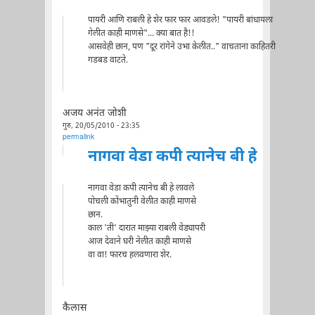
पायरी आणि राबली हे शेर फार फार आवडले! "पायरी बांधायला
गेलीत काही माणसे"... क्या बात है!!
आसवेही छान, पण "दूर रांगेने उभा केलीत.." वाचताना काहितरी
गडबड वाटते.
अजय अनंत जोशी
गुरु, 20/05/2010 - 23:35
permalink
नागवा वेडा कपी त्यानेच बी हे
नागवा वेडा कपी त्यानेच बी हे लावले
पोचली कोंभातुनी वेलीत काही माणसे
छान.
काल 'ती' दारात माझ्या राबली वेड्यापरी
आज देवाने घरी नेलीत काही माणसे
वा वा! फारच हलवणारा शेर.
कैलास