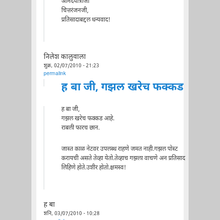
आनंदयात्रीजी
चित्तरंजनजी,
प्रतिसादाबद्दल धन्यवाद!
निलेश कालुवाला
शुक्र, 02/07/2010 - 21:23
permalink
ह बा जी, गझल खरेच फक्कड
ह बा जी,
गझल खरेच फक्कड आहे.
राबली फारच छान.
जास्त काळ नेटवर उपलब्ध राहणे जमत नाही.गझल पोस्ट
करायची असते तेव्हा येतो.तेव्हाच गझला वाचणे अन प्रतिसाद
लिहिणे होते.उशीर होतो.क्षमस्व!
ह बा
शनि, 03/07/2010 - 10:28