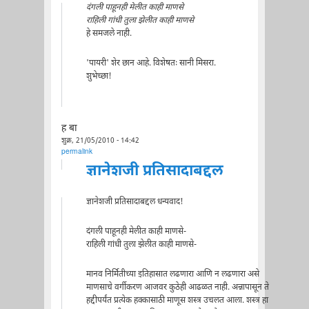
दंगली पाहूनही मेलीत काही माणसे
राहिली गांधी तुला झेलीत काही माणसे
हे समजले नाही.
'पायरी' शेर छान आहे. विशेषतः सानी मिसरा.
शुभेच्छा!
ह बा
शुक्र, 21/05/2010 - 14:42
permalink
ज्ञानेशजी प्रतिसादाबद्दल
ज्ञानेशजी प्रतिसादाबद्दल धन्यवाद!
दंगली पाहूनही मेलीत काही माणसे-
राहिली गांधी तुला झेलीत काही माणसे-
मानव निर्मितीच्या इतिहासात लढणारा आणि न लढणारा असे
माणसाचे वर्गीकरण आजवर कुठेही आढळत नाही. अन्नापासून ते
हद्दीपर्यंत प्रत्येक हक्कासाठी माणूस शस्त्र उचलत आला. शस्त्र हा