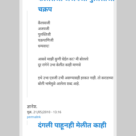
चक्रप
कैलासजी
अजयजी
पुलस्तिजी
चक्रपाणिजी
धन्यवाद!
आसवे माझी कुणी घेईल का? मी बोललो
दूर रांगेने उभा केलीत काही माणसे
इथे उभा एवजी उभी असण्यासही हरकत नाही. तो कराडच्या
बोली भाषेमुळे आलेला शब्द आहे.
ज्ञानेश.
शुक्र, 21/05/2010 - 13:16
permalink
दंगली पाहूनही मेलीत काही