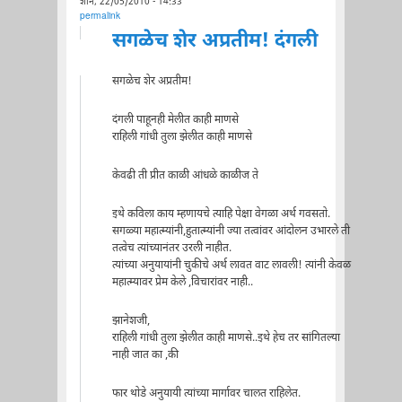
शनि, 22/05/2010 - 14:33
permalink
सगळेच शेर अप्रतीम! दंगली
सगळेच शेर अप्रतीम!
दंगली पाहूनही मेलीत काही माणसे
राहिली गांधी तुला झेलीत काही माणसे
केवढी ती प्रीत काळी आंधळे काळीज ते
इथे कविला काय म्हणायचे त्याहि पेक्षा वेगळा अर्थ गवसतो.
सगळ्या महात्म्यांनी,हुतात्म्यांनी ज्या तत्वांवर आंदोलन उभारले ती
तत्वेच त्यांच्यानंतर उरली नाहीत.
त्यांच्या अनुयायांनी चुकीचे अर्थ लावत वाट लावली! त्यांनी केवळ
महात्म्यावर प्रेम केले ,विचारांवर नाही..
झानेशजी,
राहिली गांधी तुला झेलीत काही माणसे..इथे हेच तर सांगितल्या
नाही जात का ,की
फार थोडे अनुयायी त्यांच्या मार्गावर चालत राहिलेत.