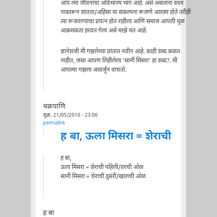
आप ल्या जीवनाचा अविभाज्य भाग आहे. असे असताना शस्त्र
नाकारून शांतता/अहिंसा या संकल्पना रूजणे अशक्य होते तरीही
त्या रूजवण्याचा प्रयत्न होत राहीला आणि समाज आपली मूळ
आक्रमकता हरवत गेला असे माझे मत आहे.
ज्ञानेशजी मी गझलेच्या प्रांतात नवीन आहे. काही शब्द कळत
नाहीत, जसा आपण लिहीलेला 'सानी मिसरा' हा शब्द?. मी
आपल्या गझला आवर्जुन वाचतो.
चक्रपाणि
शुक्र, 21/05/2010 - 23:06
permalink
ह बा, ऊला मिसरा = शेराची
ह बा,
ऊला मिसरा = शेराची पहिली/वरची ओळ
सानी मिसरा = शेराची दुसरी/खालची ओळ
ह बा