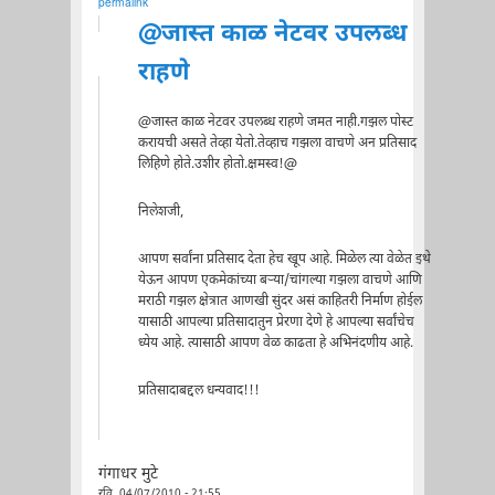
permalink
@जास्त काळ नेटवर उपलब्ध
राहणे
@जास्त काळ नेटवर उपलब्ध राहणे जमत नाही.गझल पोस्ट
करायची असते तेव्हा येतो.तेव्हाच गझला वाचणे अन प्रतिसाद
लिहिणे होते.उशीर होतो.क्षमस्व!@
निलेशजी,
आपण सर्वांना प्रतिसाद देता हेच खूप आहे. मिळेल त्या वेळेत इथे
येऊन आपण एकमेकांच्या बर्‍या/चांगल्या गझला वाचणे आणि
मराठी गझल क्षेत्रात आणखी सुंदर असं काहितरी निर्माण होईल
यासाठी आपल्या प्रतिसादातुन प्रेरणा देणे हे आपल्या सर्वांचेच
ध्येय आहे. त्यासाठी आपण वेळ काढता हे अभिनंदणीय आहे.
प्रतिसादाबद्दल धन्यवाद!!!
गंगाधर मुटे
रवि, 04/07/2010 - 21:55