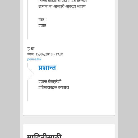
फोलच काड्या ती वेडी जोडत बसलेली
छत्र्यांना ना आजवरी आवरला श्रावण
मस्त !
प्रशांत
ह बा
मंगळ, 15/06/2010 - 17:31
permalink
प्रशान्त
प्रशान्त वेळापुरेजी
प्रतिसादाबद्दल धन्यवाद!