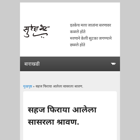
इतकेच मला जातांना सरणावर
कळले होते
मरणाने केली सुटका जगण्याने
छळले होते
मुखपृष्ठ
» सहज फिराया आलेला सासरला श्रावण.
You are here
सहज फिराया आलेला
सासरला श्रावण.