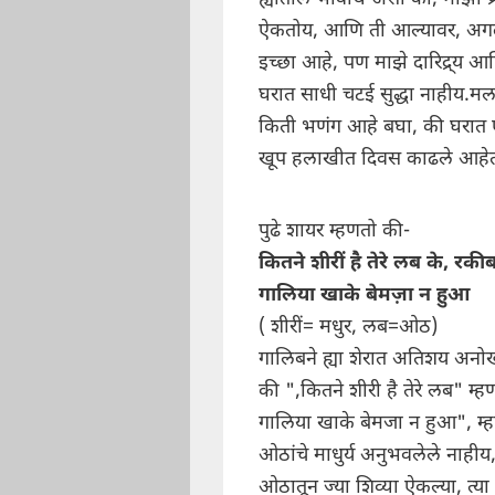
ऐकतोय, आणि ती आल्यावर, अगदी 
इच्छा आहे, पण माझे दारिद्र्य 
घरात साधी चटई सुद्धा नाहीय.मला
किती भणंग आहे बघा, की घरात एक
खूप हलाखीत दिवस काढले आहेत. त
पुढे शायर म्हणतो की-
कितने शीरीं है तेरे लब के, रकी
गालिया खाके बेमज़ा न हुआ
( शीरीं= मधुर, लब=ओठ)
गालिबने ह्या शेरात अतिशय अनोख्य
की ",कितने शीरी है तेरे लब" म्
गालिया खाके बेमजा न हुआ", म्हणजे
ओठांचे माधुर्य अनुभवलेले नाहीय,
ओठातून ज्या शिव्या ऐकल्या, त्या