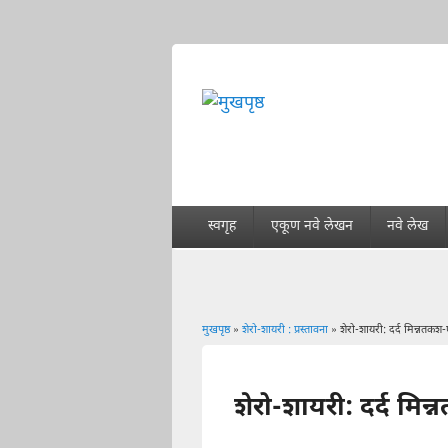
स्वगृह
एकूण नवे लेखन
नवे लेख
मुखपृष्ठ
»
शेरो-शायरी : प्रस्तावना
» शेरो-शायरी: दर्द मिन्नतकश
You are here
शेरो-शायरी: दर्द मि