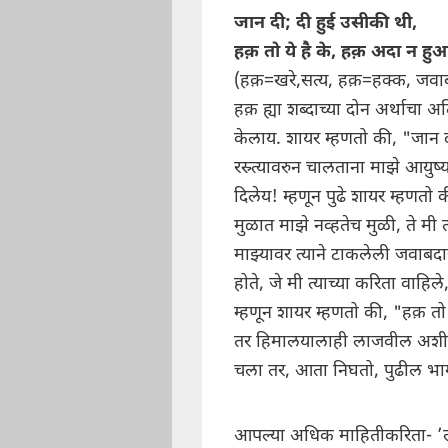
जान दी; दी हुई उसीकी थी,
हक़ तो ये है के, हक़ अदा न हु
(हक़=खरे,सत्य, हक़=हक्क, जवाब
हक़ ह्या शब्दाच्या दोन अर्थाचा 
केलाय. शायर म्हणतो की, "जान दी
रस्र्त्यावरुन चालताना माझे आयुष
दिलेय! म्हणून पुढे शायर म्हणतो 
मुळात माझे नव्हतेच मुळी, ते मी त
माझ्यावर त्याने टाकलेली जवाबदार
होते, जे मी त्याच्या करिता वाहिल
म्हणून शायर म्हणतो की, "हक़ तो य
तर हिमालयालाही लाजवील अशी
चला तर, आता निघतो, पुढील भाग
आपल्या अधिक माहितीकरिता- ’लता 