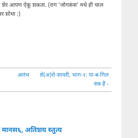
ी शेर आपण ऐकू शकता. (राग ’जोगकंस’ मधे ही चाल
वर शोधा :)
आरंभ
शे(अ)रो-शायरी, भाग-२: पा-ब-गिल
सब है ›
 मानस६, अतिशय स्तुत्य