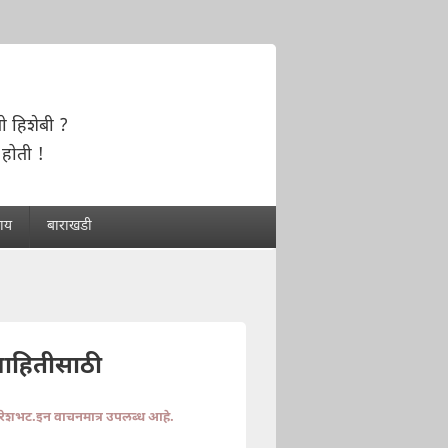
ो हिशेबी ?
होती !
राय
बाराखडी
माहितीसाठी
ुरेशभट.इन वाचनमात्र उपलब्ध आहे.