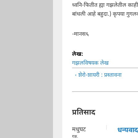
ध्वनि-फितीत ह्या गझलेतील काह
बांधली आहे बहुदा.) कृपया गुगल
-मानस६
लेख:
गझलविषयक लेख
‹ शेरो-शायरी : प्रस्तावना
प्रतिसाद
मधुघट
धन्यवाद
गुरु,