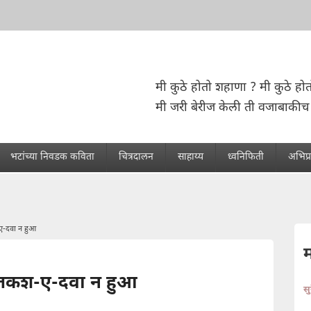
मी कुठे होतो शहाणा ? मी कुठे होत
मी जरी बेरीज केली ती वजाबाकीच 
भटांच्या निवडक कविता
चित्रदालन
साहाय्य
ध्वनिफिती
अभिप्
-ए-दवा न हुआ
न्नतकश-ए-दवा न हुआ
स