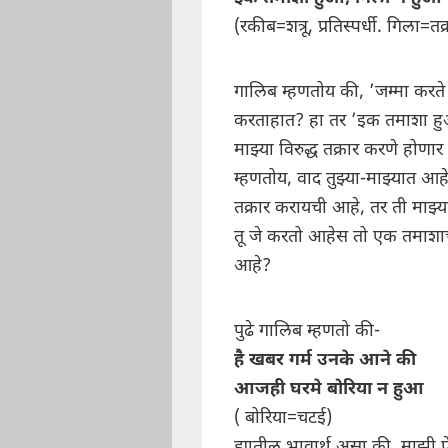
(रकीब=शत्रू, प्रतिस्पर्धी. गिला=तक्
गालिब म्हणतोय की, ’जम्मा करते हो
करताहात? हा तर ’इक तमाशा हु
माझ्या विरुद्ध तक्रार करणे होणार 
म्हणतोय, वाद तुझ्या-माझ्यात आह
तक्रार करायची आहे, तर ती माझ्य
तू जे करतो आहेस तो एक तमाशाच 
आहे?
पुढे गालिब म्हणतो की-
है खबर गर्म उनके आने की
आजही घरमे बोरिया न हुआ
( बोरिया=चटई)
ह्यातील भावार्थ असा की, माझी 