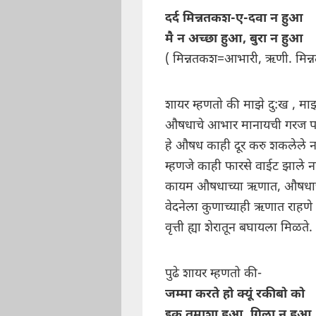
दर्द मिन्नतकश-ए-दवा न हुआ
मै न अच्छा हुआ, बुरा न हुआ
( मिन्नतकश=आभारी, ऋणी. मिन
शायर म्हणतो की माझे दु:ख , मा
औषधाचे आभार मानायची गरज पडल
हे औषध काही दूर करु शकलेले नाह
म्हणजे काही फारसे वाईट झाले 
कायम औषधाच्या ऋणात, औषधाचे
वेदनेला कुणाच्याही ऋणात राहणे
वृत्ती ह्या शेरातून बघायला मिळते.
पुढे शायर म्हणतो की-
जम्मा करते हो क्यूं रकीबो को
इक तमाशा हुआ, गिला न हुआ