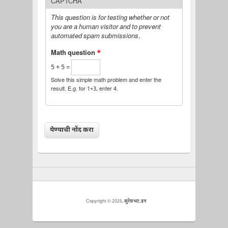
CAPTCHA
This question is for testing whether or not
you are a human visitor and to prevent
automated spam submissions.
Math question
*
5 + 5 =
Solve this simple math problem and enter the
result. E.g. for 1+3, enter 4.
Copyright © 2026,
सुरेशभट.इन