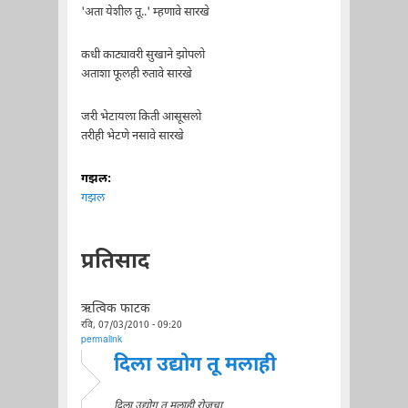
'अता येशील तू..' म्हणावे सारखे
कधी काट्यावरी सुखाने झोपलो
अताशा फूलही रुतावे सारखे
जरी भेटायला किती आसूसलो
तरीही भेटणे नसावे सारखे
गझल:
गझल
प्रतिसाद
ऋत्विक फाटक
रवि, 07/03/2010 - 09:20
permalink
दिला उद्योग तू मलाही
दिला उद्योग तू मलाही रोजचा